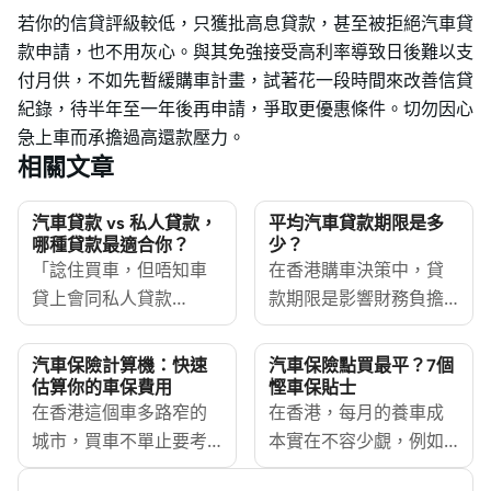
若你的信貸評級較低，只獲批高息貸款，甚至被拒絕汽車貸
款申請，也不用灰心。與其免強接受高利率導致日後難以支
付月供，不如先暫緩購車計畫，試著花一段時間來改善信貸
紀錄，待半年至一年後再申請，爭取更優惠條件。切勿因心
急上車而承擔過高還款壓力。
相關文章
汽車貸款 vs 私人貸款，
平均汽車貸款期限是多
哪種貸款最適合你？
少？
「諗住買車，但唔知車
在香港購車決策中，貸
貸上會同私人貸款
款期限是影響財務負擔
[https://www.moneyhero.com.hk/zh/personal-
的重要因素。近年來，
loan]，邊個方案最
汽車貸款期限逐漸延
汽車保險計算機：快速
汽車保險點買最平？7個
抵？」這個問題相信困
長，從傳統的3至5年延
估算你的車保費用
慳車保貼士
擾了不少準車主。大多
在香港這個車多路窄的
伸至6至7年，甚至出現8
在香港，每月的養車成
數人都會借錢買車，而
城市，買車不單止要考
年期的超長方案。這一
本實在不容少覷，例如
借錢有兩種主要方法：
慮車價，同時要了解車
趨勢反映了消費者希望
油錢、停車場租金、維