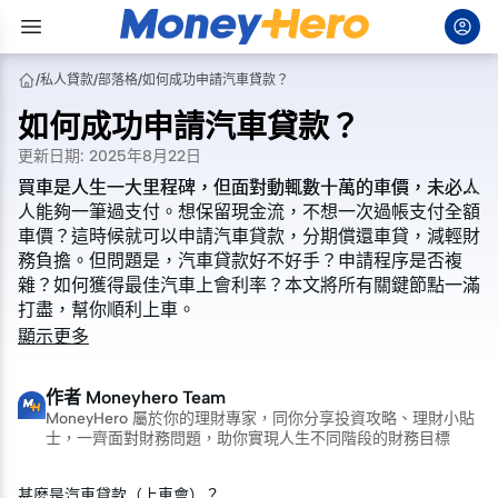
/
私人貸款
/
部落格
/
如何成功申請汽車貸款？
如何成功申請汽車貸款？
更新日期
:
2025年8月22日
買車是人生一大里程碑，但面對動輒數十萬的車價，未必人
買車是人生一大里程碑，但面對動輒數十萬的車價，未必人
人能夠一筆過支付。想保留現金流，不想一次過帳支付全額
人能夠一筆過支付。想保留現金流，不想一次過帳支付全額
車價？這時候就可以申請汽車貸款，分期償還車貸，減輕財
車價？這時候就可以申請汽車貸款，分期償還車貸，減輕財
務負擔。但問題是，汽車貸款好不好手？申請程序是否複
務負擔。但問題是，汽車貸款好不好手？申請程序是否複
雜？如何獲得最佳汽車上會利率？本文將所有關鍵節點一滿
雜？如何獲得最佳汽車上會利率？本文將所有關鍵節點一滿
打盡，幫你順利上車。
打盡，幫你順利上車。
顯示更多
作者
Moneyhero Team
MoneyHero 屬於你的理財專家，同你分享投資攻略、理財小貼
士，一齊面對財務問題，助你實現人生不同階段的財務目標
甚麼是汽車貸款（上車會）？