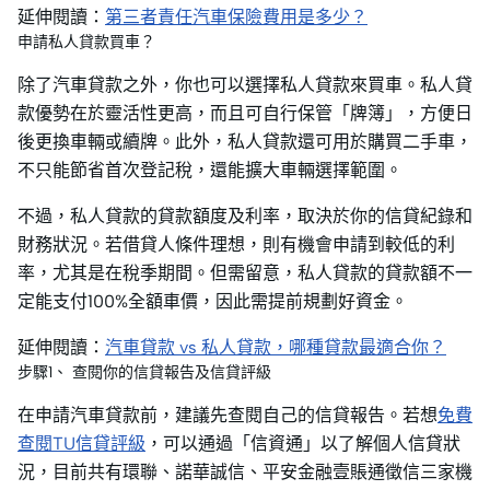
延伸閱讀：
第三者責任汽車保險費用是多少？
申請私人貸款買車？
除了汽車貸款之外，你也可以選擇私人貸款來買車。私人貸
款優勢在於靈活性更高，而且可自行保管「牌簿」，方便日
後更換車輛或續牌。此外，私人貸款還可用於購買二手車，
不只能節省首次登記稅，還能擴大車輛選擇範圍。
不過，私人貸款的貸款額度及利率，取決於你的信貸紀錄和
財務狀況。若借貸人條件理想，則有機會申請到較低的利
率，尤其是在稅季期間。但需留意，私人貸款的貸款額不一
定能支付100%全額車價，因此需提前規劃好資金。
延伸閱讀：
汽車貸款 vs 私人貸款，哪種貸款最適合你？
步驟1、 查閱你的信貸報告及信貸評級
在申請汽車貸款前，建議先查閱自己的信貸報告。若想
免費
查閱TU信貸評級
，可以通過「信資通」以了解個人信貸狀
況，目前共有環聯、諾華誠信、平安金融壹賬通徵信三家機