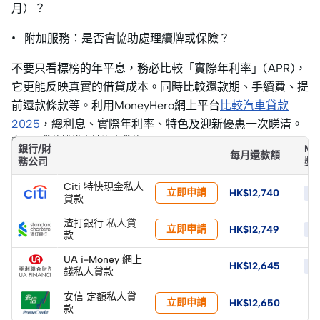
月）？
• 附加服務：是否會協助處理續牌或保險？
不要只看標榜的年平息，務必比較「實際年利率」(APR)，
它更能反映真實的借貸成本。同時比較還款期、手續費、提
前還款條款等。利用MoneyHero網上平台
比較汽車貸款
2025
，總利息、實際年利率、特色及迎新優惠一次睇清。
向以下貸款機構申請汽車貸款
銀行/財
Mo
每月還款額
務公司
獎
Citi 特快現金私人
立即申請
HK$12,740
HK
貸款
渣打銀行 私人貸
立即申請
HK$12,749
HK
款
UA i-Money 網上
HK$12,645
HK
錢私人貸款
安信 定額私人貸
立即申請
HK$12,650
-
款