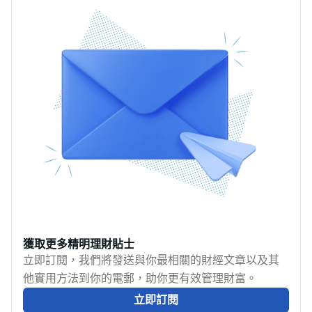
一種是上會（也就是汽
保價錢。不少新手對汽
降低每月還款壓力，但
修、隧道費及牌費等，
車貸款
車保險一知半解，導致
也帶來利息成本增加及
因此如何有效降低汽車
[https://www.moneyhero.com.hk/zh/personal-
花冤枉錢買錯保單，甚
車輛貶值的風險。究竟
開支是不少車主都非常
loan/car-loans]），另一
至在需要理賠時發現保
該如何權衡貸款年期長
關心的事情。當中，如
種是私人貸款。兩者有
障不足。如果你正在為
短？本文將深入剖析不
何盡可能減低汽車保險
什麼區別？哪一種更適
汽車保險煩惱，就試下
同期限的利弊，助你找
費用亦是重要一環。接
合你？MoneyHero比較
MoneyHero的汽車保險
到最適合自身條件的還
下來，MoneyHero將教
兩者的利率、條款和申
計算機！它能根據汽車
款節奏。
你7個購買最平車保（包
請條件，助你做出明智
品牌、型號、出廠年份
括三保）的貼士，助你
選擇，輕鬆實現車主
等因素，快速計算私家
大大降低不必要的車保
夢。
車保險價錢，讓你一目
開支，購買最平的汽車
了然不同方案的費用。
保險。<
本文整理車保計算方
式、影響保費的因素，
獲取更多精明理財貼士
以及教你如何利用汽車
立即訂閱，我們將發送與你最相關的財經文章以及其
保險計算機精準估算費
他實用方法到你的電郵，助你更有效管理財富。
用，確保你選擇最適
立即訂閱