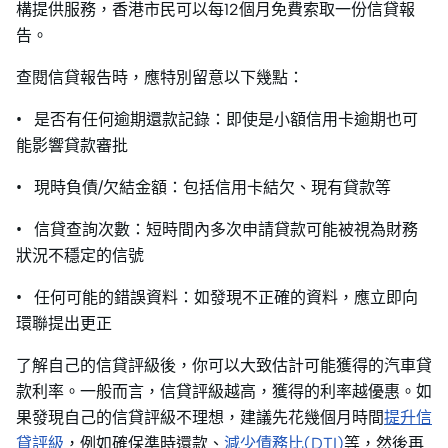
構提供服務，香港市民可以每12個月免費索取一份信貸報
告。
查閱信貸報告時，應特別留意以下幾點：
• 是否有任何逾期還款記錄：即使是小額信用卡逾期也可
能影響貸款審批
• 現時負債/欠結金額：包括信用卡結欠、現有貸款等
• 信貸查詢次數：短時間內多次申請貸款可能被視為財務
狀況不穩定的信號
• 任何可能的錯誤資料：如發現不正確的資料，應立即向
環聯提出更正
了解自己的信貸評級後，你可以大致估計可能獲得的汽車貸
款利率。一般而言，信貸評級越高，獲得的利率越優惠。如
果發現自己的信貸評級不理想，建議先花幾個月時間
提升信
貸評級
，例如確保準時還款、
減少債務比(DTI)
等，然後再