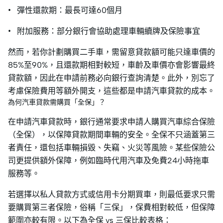
• 彈性還款期：最長可達60個月
• 附加服務：部分銀行會協助處理車輛續牌及保險事宜
然而，若你計劃購買二手車，需留意貸款額可能只達車價的
85%至90%，且還款期相對較短，車齡及車價亦會影響最終
貸款額，因此在申請前務必向銀行查詢清楚。此外，別忘了
考慮保險費用等額外開支，這些都是申請汽車貸款的成本。
為何汽車貸款需購買「全保」？
在申請汽車貸款時，銀行通常要求申請人購買汽車綜合保險
（全保），以保障貸款期間車輛的安全。全保不只涵蓋第三
者責任，還包括車輛損毀、失竊、火災等風險。​某些保險公
司更提供額外保障，例如臨時代用汽車及免費24小時拖車
服務等。
若選擇以私人貸款方式或信用卡分期買車，則最低要求只需
要購買第三者保險，俗稱「三保」，保費相對較低，但保障
範圍亦較有限。以下為全保 vs 三保比較表格：