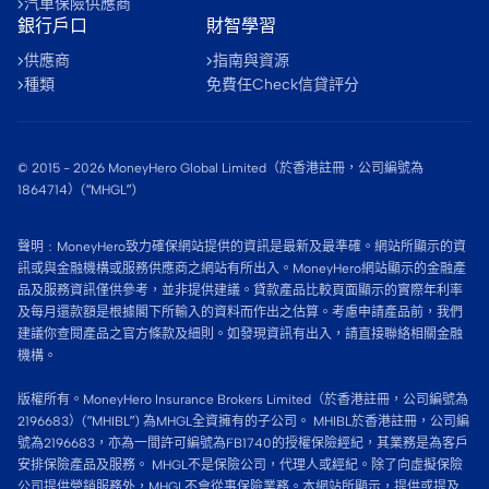
汽車保險供應商
銀行戶口
財智學習
供應商
指南與資源
種類
免費任Check信貸評分
© 2015 -
2026
MoneyHero Global Limited（於香港註冊，公司編號為
1864714）(“MHGL”)
聲明﹕MoneyHero致力確保網站提供的資訊是最新及最準確。網站所顯示的資
訊或與金融機構或服務供應商之網站有所出入。MoneyHero網站顯示的金融產
品及服務資訊僅供參考，並非提供建議。貸款產品比較頁面顯示的實際年利率
及每月還款額是根據閣下所輸入的資料而作出之估算。考慮申請產品前，我們
建議你查閱產品之官方條款及細則。如發現資訊有出入，請直接聯絡相關金融
機構。
版權所有。MoneyHero Insurance Brokers Limited（於香港註冊，公司編號為
2196683）(”MHIBL”) 為MHGL全資擁有的子公司。 MHIBL於香港註冊，公司編
號為2196683，亦為一間許可編號為FB1740的授權保險經紀，其業務是為客戶
安排保險產品及服務。 MHGL不是保險公司，代理人或經紀。除了向虛擬保險
公司提供營銷服務外，MHGL不會從事保險業務。本網站所顯示，提供或提及