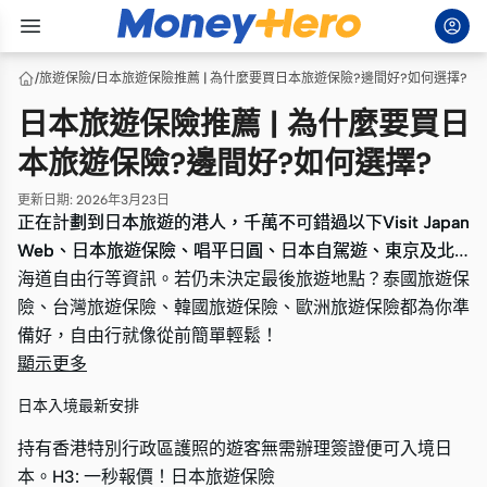
/
旅遊保險
/
日本旅遊保險推薦 | 為什麼要買日本旅遊保險?邊間好?如何選擇?
日本旅遊保險推薦 | 為什麼要買日
本旅遊保險?邊間好?如何選擇?
更新日期
:
2026年3月23日
正在計劃到日本旅遊的港人，千萬不可錯過以下Visit Japan
正在計劃到日本旅遊的港人，千萬不可錯過以下Visit Japan
Web、日本旅遊保險、唱平日圓、日本自駕遊、東京及北
Web、日本旅遊保險、唱平日圓、日本自駕遊、東京及北
海道自由行等資訊。若仍未決定最後旅遊地點？泰國旅遊保
海道自由行等資訊。若仍未決定最後旅遊地點？泰國旅遊保
險、台灣旅遊保險、韓國旅遊保險、歐洲旅遊保險都為你準
險、台灣旅遊保險、韓國旅遊保險、歐洲旅遊保險都為你準
備好，自由行就像從前簡單輕鬆！
備好，自由行就像從前簡單輕鬆！
顯示更多
日本入境最新安排
持有香港特別行政區護照的遊客無需辦理簽證便可入境日
本。H3: 一秒報價！日本旅遊保險