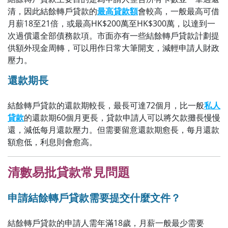
清，因此結餘轉戶貸款的
最高貸款額
會較高，一般最高可借
月薪18至21倍，或最高HK$200萬至HK$300萬，以達到一
次過償還全部債務款項。市面亦有一些結餘轉戶貸款計劃提
供額外現金周轉，可以用作日常大筆開支，減輕申請人財政
壓力。
還款期長
結餘轉戶貸款的還款期較長，最長可達72個月，比一般
私人
貸款
的還款期60個月更長，貸款申請人可以將欠款攤長慢慢
還，減低每月還款壓力。但需要留意還款期愈長，每月還款
額愈低，利息則會愈高。
清數易批貸款常見問題
申請結餘轉戶貸款需要提交什麼文件？
結餘轉戶貸款的申請人需年滿18歲，月薪一般最少需要