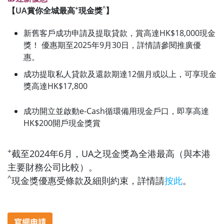
+
^
【UA賞你全城最高
現金獎
】
新舊客戶成功申請及提取貸款，賞高達HK$18,000現金
獎！ 優惠期至2025年9月30日，詳情請參閱推廣優
惠。
成功提取私人貸款及還款期達12個月或以上，可享現金
獎高達HK$17,800
成功開立並啟動e-Cash循環備用現金戶口，即享高達
HK$200開戶現金獎賞
+
截至2024年6月，UA之現金獎為全港最高（與本港
主要財務公司比較）。
^
現金獎優惠受條款及細則約束，詳情請
按此
。