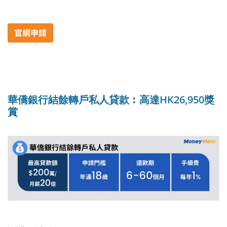
華僑銀行結餘轉戶私人貸款︰高達HK26,950獎
賞