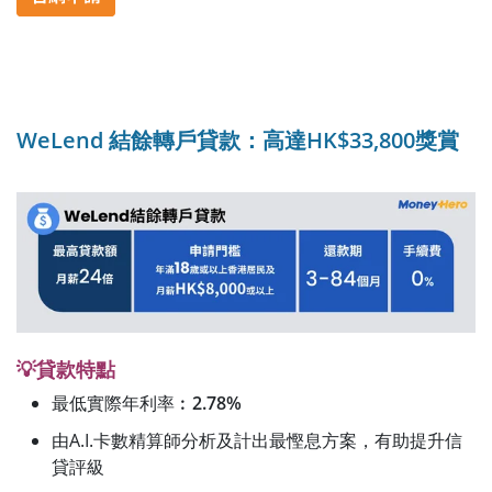
WeLend 結餘轉戶貸款：高達HK$33,800獎賞
💡貸款特點
最低實際年利率︰
2.78%
由A.I.卡數精算師分析及計出最慳息方案，有助提升信
貸評級