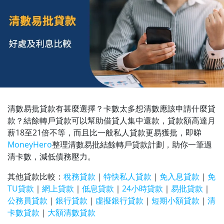
清數易批貸款有甚麼選擇？卡數太多想清數應該申請什麼貸
款？結餘轉戶貸款可以幫助借貸人集中還款，貸款額高達月
薪18至21倍不等，而且比一般私人貸款更易獲批，即睇
MoneyHero
整理清數易批結餘轉戶貸款計劃，助你一筆過
清卡數，減低債務壓力。
其他貸款比較：
稅務貸款
｜
特快私人貸款
｜
免入息貸款
｜
免
TU貸款
｜
網上貸款
｜
低息貸款
｜
24小時貸款
｜
易批貸款
｜
公務員貸款
｜
銀行貸款
｜
虛擬銀行貸款
｜
短期小額貸款
｜
清
卡數貸款
｜
大額清數貸款