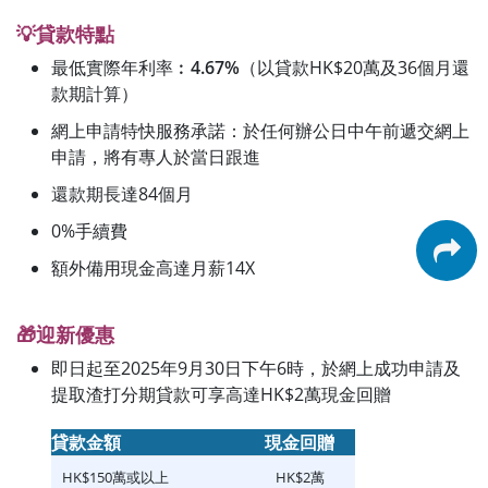
💡貸款特點
最低實際年利率︰
4.67%
（以貸款HK$20萬及36個月還
款期計算）
網上申請特快服務承諾：於任何辦公日中午前遞交網上
申請，將有專人於當日跟進
還款期長達84個月
0%手續費
額外備用現金高達月薪14X
🎁迎新優惠
即日起至2025年9月30日下午6時，於網上成功申請及
提取渣打分期貸款可享高達HK$2萬現金回贈
貸款金額
現金回贈
HK$150萬或以上
HK$2萬