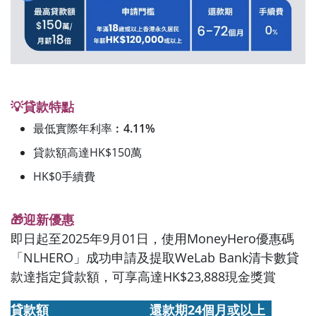
💡貸款特點
最低實際年利率︰
4.11%
貸款額高達HK$150萬
HK$0手續費
🎁迎新優惠
即日起至2025年9月01日，使用MoneyHero優惠碼
「NLHERO」成功申請及提取WeLab Bank清卡數貸
款達指定貸款額，可享高達HK$23,888現金獎賞
貸款額
還款期24個月或以上