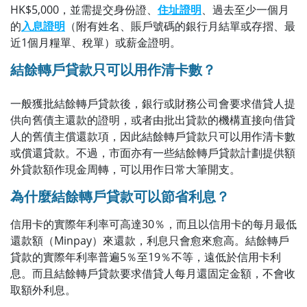
HK$5,000，並需提交身份證、
住址證明
、過去至少一個月
的
入息證明
（附有姓名、賬戶號碼的銀行月結單或存摺、最
近1個月糧單、稅單）或薪金證明。
結餘轉戶貸款只可以用作清卡數？
一般獲批結餘轉戶貸款後，銀行或財務公司會要求借貸人提
供向舊債主還款的證明，或者由批出貸款的機構直接向借貸
人的舊債主償還款項，因此結餘轉戶貸款只可以用作清卡數
或償還貸款。不過，市面亦有一些結餘轉戶貸款計劃提供額
外貸款額作現金周轉，可以用作日常大筆開支。
為什麼結餘轉戶貸款可以節省利息？
信用卡的實際年利率可高達30％，而且以信用卡的每月最低
還款額（Minpay）來還款，利息只會愈來愈高。結餘轉戶
貸款的實際年利率普遍5％至19％不等，遠低於信用卡利
息。而且結餘轉戶貸款要求借貸人每月還固定金額，不會收
取額外利息。