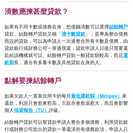
清數應揀甚麼貸款？
如果有不同卡數或債務在身，想借錢清數可以選擇
結餘轉戶
貸款。結餘轉戶貸款又稱「
清卡數貸款
」，是專為整合債務
而設的貸款，可以為申請人一次過整合所有卡數及債務，由
貸款銀行或財務公司一筆過償還，貸款申請人日後只需要還
款給該機構就可以。結餘轉戶貸款一般貸款額較高，而且
還
款期
長，適合有多重卡數及其他貸款在身的人。
點解要揀結餘轉戶
如果欠款人一直靠信用卡的每月
最低還款額（Minpay）
來
還款，利息只會愈來愈高，欠款亦會愈滾愈大，而且會影響
個人
信貸報告（TU）
評級。
結餘轉戶貸款可以幫貸款申請人整合多個債務，利用貸款銀
行或財務公司批出的貸款一筆還清所有債務款項，申請人只