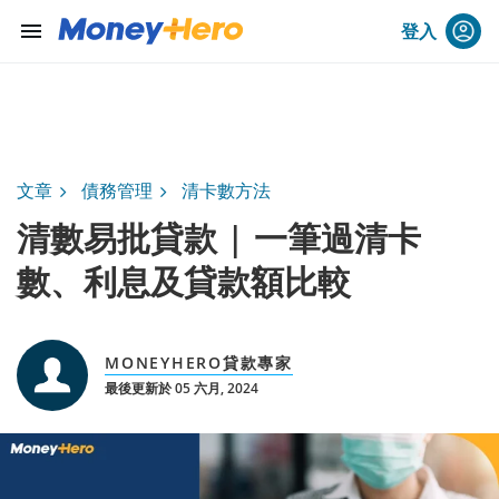
menu
登入
文章
債務管理
清卡數方法
清數易批貸款 | 一筆過清卡
數、利息及貸款額比較
MONEYHERO貸款專家
最後更新於 05 六月, 2024