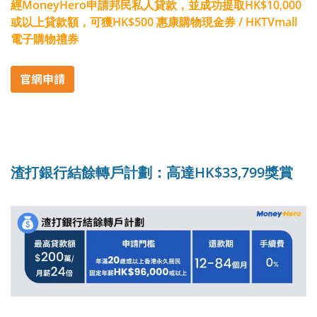
經MoneyHero申請邦民私人貸款，並成功提取HK$10,000
或以上貸款額，可獲HK$500 惠康購物現金券 / HKTVmall
電子購物禮券
渣打銀行結餘轉戶計劃：高達HK$33,799獎賞