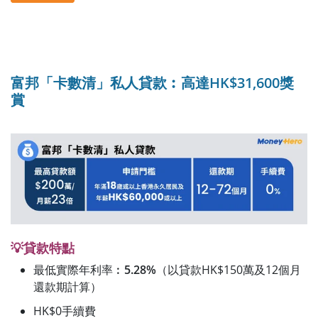
富邦「卡數清」私人貸款︰高達HK$31,600獎
賞
💡貸款特點
最低實際年利率︰
5.28%
（以貸款HK$150萬及12個月
還款期計算）
HK$0手續費