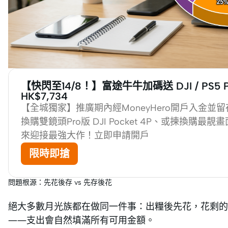
【快閃至14/8！】富途牛牛加碼送 DJI / PS5 P
HK$7,734
【全城獨家】推廣期內經MoneyHero開戶入金並
換購雙鏡頭Pro版 DJI Pocket 4P、或揀換購最靚畫面嘅
來迎接最強大作！立即申請開戶
限時即搶
問題根源：先花後存 vs 先存後花
絕大多數月光族都在做同一件事：出糧後先花，花剩
——支出會自然填滿所有可用金額。