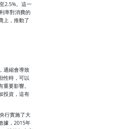
2.5%。這一
低利率對消費的
費上，推動了
，通縮會導致
動性時，可以
有重要影響。
加投資，這有
本央行實施了大
據，2015年