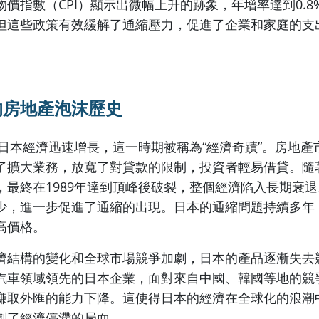
價指數（CPI）顯示出微幅上升的跡象，年增率達到0.8
但這些政策有效緩解了通縮壓力，促進了企業和家庭的支
的房地產泡沫歷史
代，日本經濟迅速增長，這一時期被稱為“經濟奇蹟”。房地
了擴大業務，放寬了對貸款的限制，投資者輕易借貸。隨
，最終在1989年達到頂峰後破裂，整個經濟陷入長期衰
少，進一步促進了通縮的出現。日本的通縮問題持續多年
高價格。
濟結構的變化和全球市場競爭加劇，日本的產品逐漸失去
汽車領域領先的日本企業，面對來自中國、韓國等地的競
賺取外匯的能力下降。這使得日本的經濟在全球化的浪潮
劇了經濟停滯的局面。