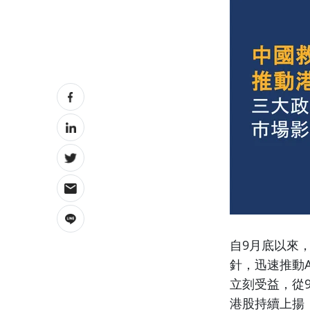
自9月底以來
針，迅速推動
立刻受益，從9
港股持續上揚，