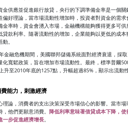
資金供應並促進銀行放貸，央行的下調準備金率是一個關
性偏好理論，當市場流動性增加時，投資者對資金的需求
備金率時，資金會湧入市場，金融機構能夠獲得更多可供
低貸款利率。隨著流動性的增加，企業能夠以更低的成本
活動。
08年金融危機期間，美國聯邦儲備系統面對經濟衰退，採
量化寬鬆政策，旨在增加市場流動性。最終，標準普爾500
點上升至2010年底的1257點，升幅超過85%，顯示出流
。
消費能力，刺激經濟
心理論，消費者的支出決策深受市場信心的影響。當市場
時，他們更願意消費。
降低利率意味著借貸成本下降，使
進一步促進經濟增長
。