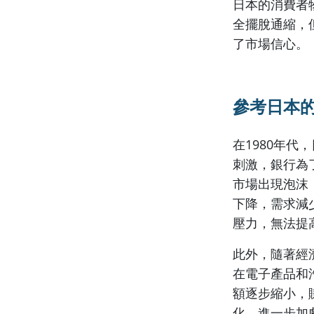
日本的消費者物
全擺脫通縮，
了市場信心。
參考日本
在1980年
刺激，銀行為
市場出現泡沫
下降，需求減
壓力，無法提
此外，隨著經
在電子產品和
額逐步縮小，
化，進一步加