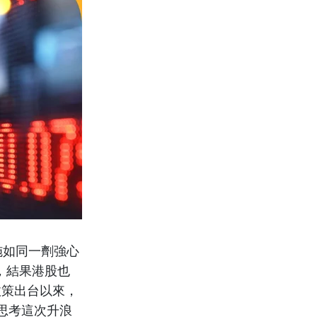
施如同一劑強心
，結果港股也
政策出台以來，
們思考這次升浪