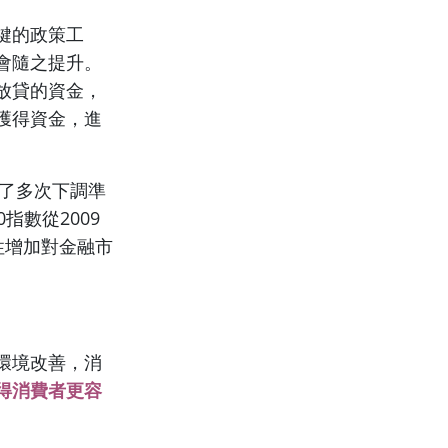
鍵的政策工
會隨之提升。
放貸的資金，
獲得資金，進
取了多次下調準
指數從2009
動性增加對金融市
環境改善，消
得消費者更容