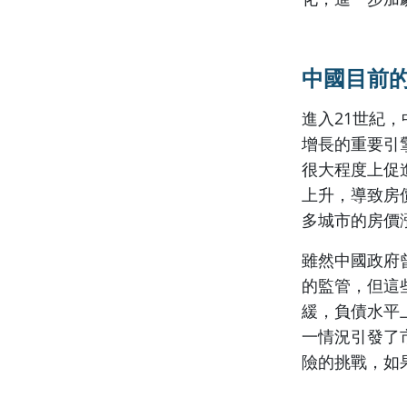
中國目前
進入21世紀
增長的重要引
很大程度上促
上升，導致房
多城市的房價
雖然中國政府
的監管，但這
緩，負債水平
一情況引發了
險的挑戰，如