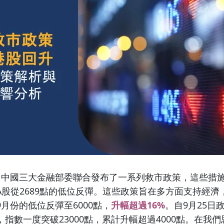
，中國三大金融部委聯合發布了一系列救市政策，這些措
A股從2689點的低位反彈。這些政策旨在多方面支持經濟
月份的低位反彈至6000點，
升幅超過16%
。自9月25日
指數一度突破23000點，累計升幅超過4000點。在我