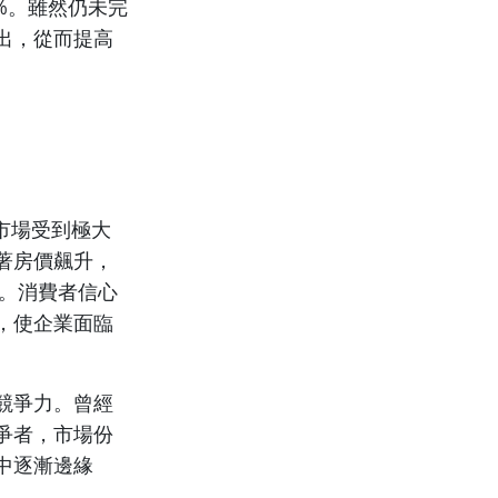
%。雖然仍未完
出，從而提高
產市場受到極大
著房價飆升，
退。消費者信心
，使企業面臨
競爭力。曾經
爭者，市場份
中逐漸邊緣