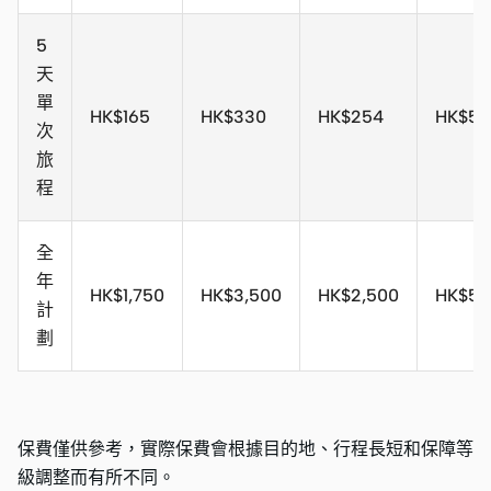
5
天
單
HK$165
HK$330
HK$254
HK$50
次
旅
程
全
年
HK$1,750
HK$3,500
HK$2,500
HK$5,
計
劃
保費僅供參考，實際保費會根據目的地、行程長短和保障等
級調整而有所不同。