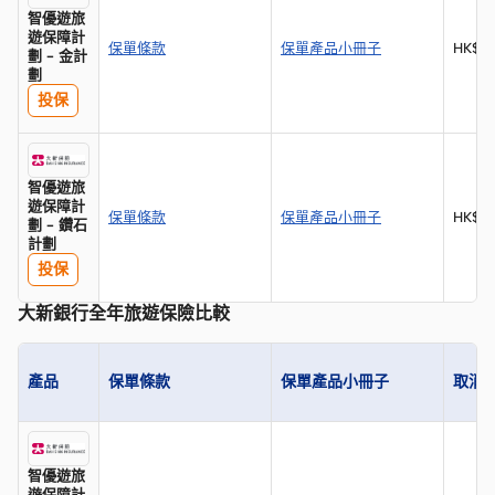
智優遊旅
遊保障計
保單條款
保單產品小冊子
HK$5
劃 - 金計
劃
投保
智優遊旅
遊保障計
保單條款
保單產品小冊子
HK$1
劃 - 鑽石
計劃
投保
大新銀行全年旅遊保險比較
產品
保單條款
保單產品小冊子
取消
智優遊旅
遊保障計