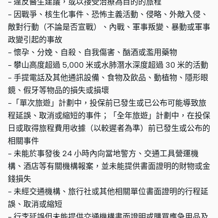
- 違反醫生建議，或以接受治療為目的的旅程
- 因戰爭、核生化事件、恐怖主義活動、侵略、外敵入侵、
敵對行動（不論是否宣戰）、內戰、軍事叛變、暴動或軍事
政變引起的事故
- 懷孕、分娩、自殺、自我傷害、酗酒或濫用藥物
- 攀山高度超過 5,000 米或水肺潛水深度超過 30 米的活動
- 手提電話及其他通訊設備、食物及飲品、動植物、隱形眼
鏡、假牙等物品的損失或損壞
-「單次旅遊」計劃中，投保前已發生或已公布可能導致旅
程延誤、取消或縮短的事件；「全年旅遊」計劃中，在投保
日或取得旅程費用收據（以較遲者為準）前已發生或公布的
相關事件
- 未能於事發後 24 小時內向當地警方、交通工具營運機
構、酒店等有關機構報案，並未能提供書面證明的財物或金
錢損失
- 未經交通機構、旅行社或其他相關單位書面證明的行程延
誤、取消或縮短
- 行李延誤但未能提供交通機構書面證明或購買應急用品及