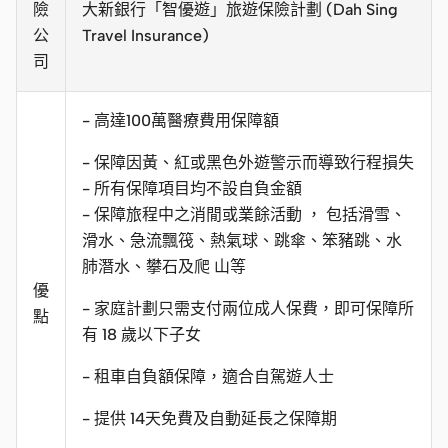
險
大新銀行「智優遊」旅遊保險計劃 (Dah Sing
公
Travel Insurance)
司
- 高達100萬醫療費用保障額
- 保障因黃、紅或黑色外遊警示而導致行程損失
- 所有保障項目均不設自負金額
- 保障旅程中之消閒或業餘活動 ， 包括滑雪、
滑水、急流飄筏、熱氣球、跳傘、笨豬跳、水
肺潛水、攀石及爬 山等
優
- 家庭計劃只需支付兩位成人保費，即可保障所
點
有 18 歲以下子女
- 租車自負額保障，適合自駕遊人士
- 提供 14天免費及自動延長之保障期