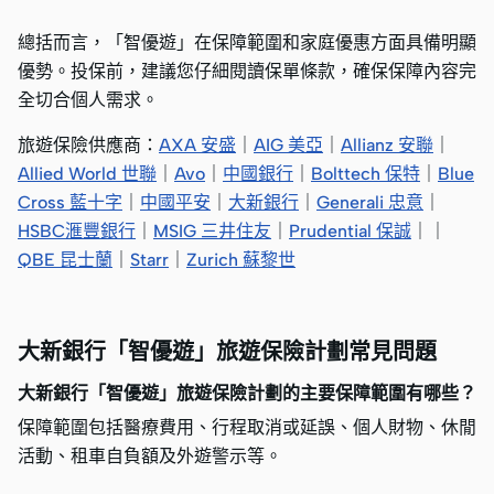
總括而言，「智優遊」在保障範圍和家庭優惠方面具備明顯
優勢。投保前，建議您仔細閱讀保單條款，確保保障內容完
全切合個人需求。
旅遊保險供應商：
AXA 安盛
｜
AIG 美亞
｜
Allianz 安聯
｜
Allied World 世聯
｜
Avo
｜
中國銀行
｜
Bolttech 保特
｜
Blue
Cross 藍十字
｜
中國平安
｜
大新銀行
｜
Generali 忠意
｜
HSBC滙豐銀行
｜
MSIG 三井住友
｜
Prudential 保誠
｜｜
QBE 昆士蘭
｜
Starr
｜
Zurich 蘇黎世
大新銀行「智優遊」旅遊保險計劃常見問題
大新銀行「智優遊」旅遊保險計劃的主要保障範圍有哪些？
保障範圍包括醫療費用、行程取消或延誤、個人財物、休閒
活動、租車自負額及外遊警示等。