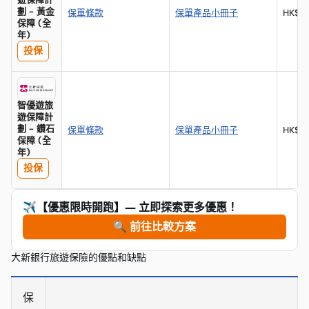
劃 - 黃金
保單條款
保單產品小冊子
HK$2
保障 (全
年)
投保
智優遊旅
遊保障計
劃 - 鑽石
保單條款
保單產品小冊子
HK$5
保障 (全
年)
投保
✈️【優惠限時開跑】— 立即探索更多優惠！
🔍 前往比較方案
大新銀行旅遊保險的優點和缺點
保