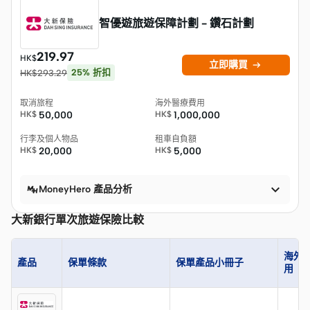
智優遊旅遊保障計劃 - 鑽石計劃
219.97
HK$

立即購買
25
%
折扣
HK$
293.29
取消旅程
海外醫療費用
HK$
50,000
HK$
1,000,000
行李及個人物品
租車自負額
HK$
20,000
HK$
5,000

MoneyHero 產品分析
大新銀行單次旅遊保險比較
海外
產品
保單條款
保單產品小冊子
用