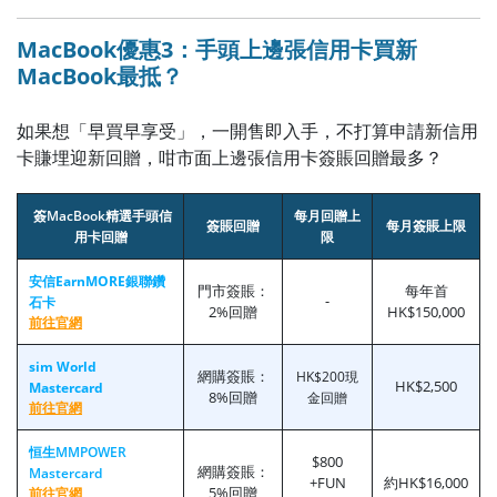
MacBook優惠3：手頭上邊張信用卡買新
MacBook最抵？
如果想「早買早享受」，一開售即入手，不打算申請新信用
卡賺埋迎新回贈，咁市面上邊張信用卡簽賬回贈最多？
簽MacBook精選手頭信
每月回贈上
簽賬回贈
每月簽賬上限
用卡回贈
限
安信EarnMORE銀聯鑽
門市簽賬：
每年首
-
石卡
2%回贈
HK$150,000
前往官網
sim World
網購簽賬：
HK$200現
HK$2,500
Mastercard
8%回贈
金回贈
前往官網
恒生MMPOWER
$800
網購簽賬：
Mastercard
+FUN
約HK$16,000
5%回贈
前往官網