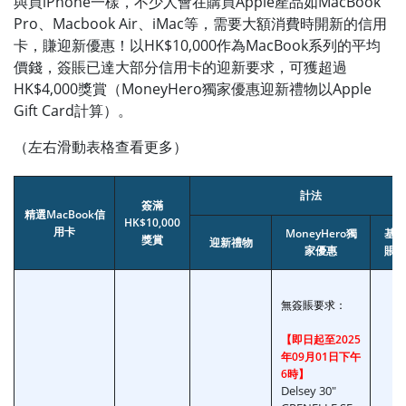
與買iPhone一樣，不少人會在購買Apple產品如MacBook
Pro、Macbook Air、iMac等，需要大額消費時開新的信用
卡，賺迎新優惠！以HK$10,000作為MacBook系列的平均
價錢，簽賬已達大部分信用卡的迎新要求，可獲超過
HK$4,000獎賞（MoneyHero獨家優惠迎新禮物以Apple
Gift Card計算）。
（左右滑動表格查看更多）
計法
簽滿
精選MacBook信
HK$10,000
用卡
MoneyHero獨
基本
獎賞
迎新禮物
家優惠
賬回
無簽賬要求：
【即日起至2025
年09月01日下午
6時】
Delsey 30"