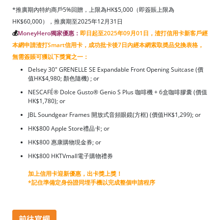
*推廣期內特約商戶5%回贈，上限為HK$5,000（即簽賬上限為
HK$60,000），推廣期至2025年12月31日
💰
MoneyHero獨家優惠：
即日起至2025年09月01日，渣打信用卡新客戶經
本網申請渣打Smart信用卡，成功批卡後7日內經本網索取奬品兌換表格，
無需簽賬可獲以下獎賞之一：
Delsey 30" GRENELLE SE Expandable Front Opening Suitcase (價
值HK$4,980; 顏色隨機) ; or
NESCAFÉ® Dolce Gusto® Genio S Plus 咖啡機 + 6盒咖啡膠囊 (價值
HK$1,780); or
JBL Soundgear Frames 開放式音頻眼鏡(方框) (價值HK$1,299); or
HK$800 Apple Store禮品卡; or
HK$800 惠康購物現金券; or
HK$800 HKTVmall電子購物禮券
加上信用卡迎新優惠，出卡獎上獎！
*記住準備定身份證同埋手機以完成整個申請程序