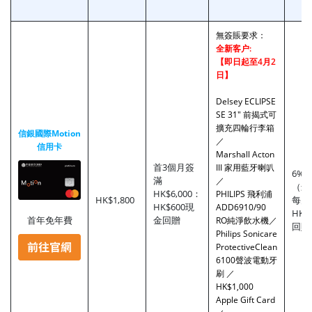
無簽賬
要求
：
全新客户:
【即日起至4月2
日】
Delsey ECLIPSE
SE 31" 前揭式可
擴充四輪行李箱
信銀國際Motion
／
信用卡
Marshall Acton
首3個月簽
III 家用藍牙喇叭
6%
滿
／
（最
HK$6,000：
PHILIPS 飛利浦
HK$1,800
每月
HK$600現
ADD6910/90
HK$
首年免年費
金回贈
RO純淨飲水機／
回贈
Philips Sonicare
ProtectiveClean
6100聲波電動牙
刷 ／
HK$1,000
Apple Gift Card