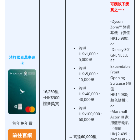
可獲以下獎
賞之一：
-Dyson
Zone™ 降噪
耳機 （價值
HK$5,980);
or
簽滿
-Delsey 30"
HK$1,000：
GRENELLE
渣打國泰萬事達
5,000里
SE
卡
Expandable
簽滿
Front
HK$5,000：
Opening
15,000里
Suitcase (價
簽滿
值
16,250里
HK$40,000：
HK$4,980;
+HK$900
40,000里
顏色隨機) ;
禮券獎賞
or
簽滿
-Marshall
HK$100,000：
Acton III 家
60,000里
用藍牙喇叭
首年免年費
（價值
HK$2,499；
→ 高達
60,000
里
顏色隨機）;