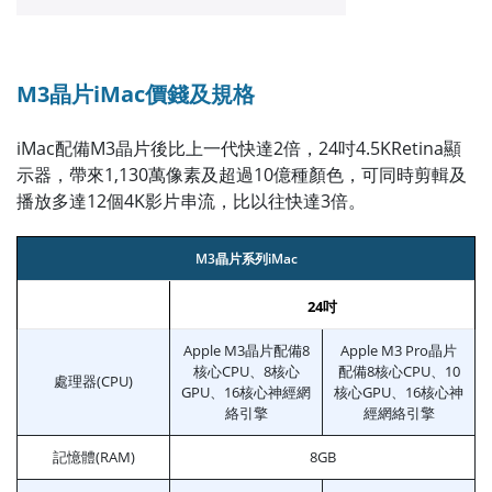
M3晶片iMac價錢及規格
iMac配備M3晶片後比上一代快達2倍，24吋4.5KRetina顯
示器，帶來1,130萬像素及超過10億種顏色，可同時剪輯及
播放多達12個4K影片串流，比以往快達3倍。
M3晶片系列iMac
24吋
Apple M3晶片配備8
Apple M3 Pro晶片
核心CPU、8核心
配備8核心CPU、10
處理器(CPU)
GPU、16核心神經網
核心GPU、16核心神
絡引擎
經網絡引擎
記憶體(RAM)
8GB