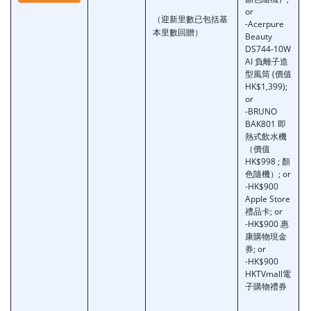
or
（迎新里數已包括基
-Acerpure
本里數回贈）
Beauty
DS744-10W
AI 負離子造
型風筒 (價值
HK$1,399);
or
-BRUNO
BAK801 即
熱式飲水機
（價值
HK$998 ; 顏
色隨機）; or
-HK$900
Apple Store
禮品卡; or
-HK$900 惠
康購物現金
券; or
-HK$900
HKTVmall電
子購物禮券