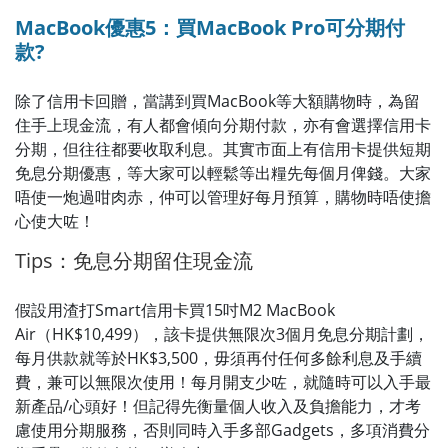
MacBook優惠5：買MacBook Pro可分期付
款?
除了信用卡回贈，當講到買MacBook等大額購物時，為留
住手上現金流，有人都會傾向分期付款，亦有會選擇信用卡
分期，但往往都要收取利息。其實市面上有信用卡提供短期
免息分期優惠，等大家可以輕鬆等出糧先每個月俾錢。大家
唔使一炮過咁肉赤，仲可以管理好每月預算，購物時唔使擔
心使大咗！
Tips：免息分期留住現金流
假設用渣打Smart信用卡買15吋M2 MacBook
Air（HK$10,499），該卡提供無限次3個月免息分期計劃，
每月供款就等於HK$3,500，毋須再付任何多餘利息及手續
費，兼可以無限次使用！每月開支少咗，就隨時可以入手最
新產品/心頭好！但記得先衡量個人收入及負擔能力，才考
慮使用分期服務，否則同時入手多部Gadgets，多項消費分