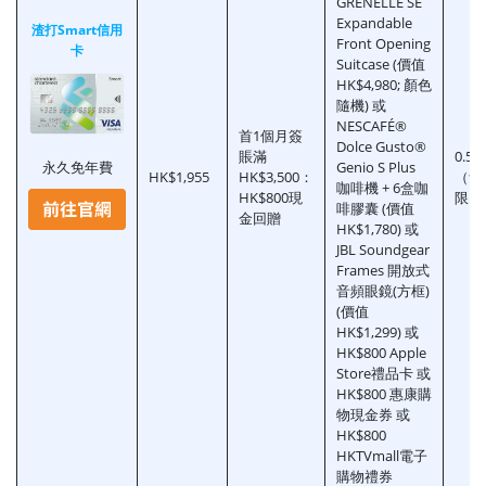
GRENELLE SE
Expandable
渣打Smart信用
Front Opening
卡
Suitcase (價值
HK$4,980; 顏色
隨機) 或
NESCAFÉ®
首1個月簽
Dolce Gusto®
賬滿
0.55
永久免年費
Genio S Plus
HK$1,955
HK$3,500：
（無
咖啡機 + 6盒咖
HK$800現
限）
啡膠囊 (價值
金回贈
HK$1,780) 或
JBL Soundgear
Frames 開放式
音頻眼鏡(方框)
(價值
HK$1,299) 或
HK$800 Apple
Store禮品卡 或
HK$800 惠康購
物現金券 或
HK$800
HKTVmall電子
購物禮券