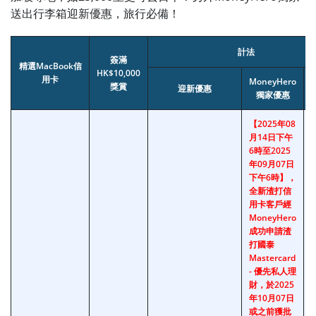
送出行李箱迎新優惠，旅行必備！
計法
簽滿
精選MacBook信
HK$10,000
用卡
MoneyHero
獎賞
迎新優惠
獨家優惠
【2025年08
月14日下午
6時至2025
年09月07日
下午6時】，
全新渣打信
用卡客戶經
MoneyHero
成功申請渣
打國泰
Mastercard
- 優先私人理
財，於2025
年10月07日
或之前獲批