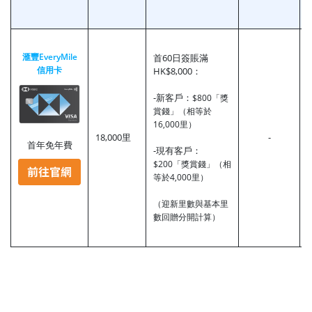
滙豐EveryMile
首60日簽賬滿
信用卡
HK$8,000：
-新客戶：
$800「獎
賞錢」（相等於
16,000里）
18,000里
-
首年免年費
-現有客戶：
$200「獎賞錢」（相
等於4,000里）
（迎新里數與基本里
數回贈分開計算）