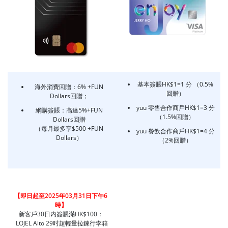
基本簽賬HK$1=1 分 （0.5%
海外消費回贈：6% +FUN
回贈）
Dollars回贈；
yuu 零售合作商戶HK$1=3 分
網購簽賬：高達5%+FUN
（1.5%回贈）
Dollars回贈
（每月最多享$500 +FUN
yuu 餐飲合作商戶HK$1=4 分
Dollars）
（2%回贈）
【即日起至2025年
03月31日下午6
時
】
新客戶30日内簽賬滿HK$100：
LOJEL Alto 29吋超輕量拉鍊行李箱