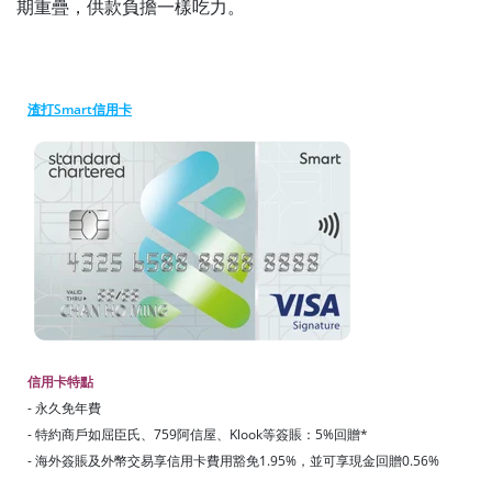
期重疊，供款負擔一樣吃力。
渣打Smart信用卡
信用卡特點
- 永久免年費
- 特約商戶如屈臣氏、759阿信屋、Klook等簽賬：5%回贈*
- 海外簽賬及外幣交易享信用卡費用豁免1.95%，並可享現金回贈0.56%