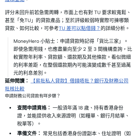
評分未回升前若急需周轉，市面上也有對 TU 要求較寬鬆、
甚至「免TU」的貸款產品；至於評級較弱時實際可揀哪類
貸款、如何比較，可參考
TU 差可以點借錢？
的詳細分析。
MoneyHero 小貼士：申請貸款時記得「貨比三家」。
即使急需用錢，也應盡量向至少 2 至 3 間機構查詢，比
較實際年利率、貸款額、還款期及其他條款。看似微細
的利率差距，在整個還款期內可能演變成數千甚至過萬
元的利息差別。
延伸閱讀：
【易批私人貸款】借錢唔批？銀行及財務公司
批核比較
申請財務公司貸款有咩步驟？
查閱申請資格：
一般須年滿 18 歲、持有香港身份
證，並能提供收入來源證明（如糧單、銀行月結單、
稅單等）。
準備文件：
常見包括香港身份證副本、住址證明（如