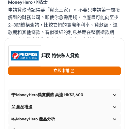
MoneyHero 小貼士
申請貸款時記得要「貨比三家」。 不要只申請第一間接
觸到的財務公司。即使你急需用錢，也應盡可能向至少
2-3間機構查詢，比較它們的實際年利率、貸款額、還
款期和其他條款。看似微細的利息差距在整個還款期
內，也有機會演變成數千甚至幾萬元的利息開支差別。
邦民 特快私人貸款

立即申請


MoneyHero獎賞價值 高達 HK$2,600


產品禮遇

MoneyHero 產品分析