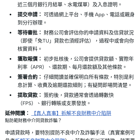
近三個月銀行月結單、水電煤單）及入息證明。
提交申請：
可透過網上平台、手機 App、電話或親身
到分行辦理。
等待審批：
財務公司會評估你的申請資料及信貸狀況
（即使「免TU」貸款也須經評估），過程中或會向你
核實資料。
獲取報價：
初步批核後，公司會提供貸款額、實際年
利率（APR）、還款期、每月還款額及其他條款。
簽署合約：
仔細閱讀並確保明白所有條款，特別是利
息計算、收費及逾期還款細則；有疑問即場問清楚。
提取貸款：
簽約後，貸款通常會透過轉數快
（FPS）、銀行轉賬或支票發放。
延伸閱讀：
【真人真事】拆解不良財務中介陷阱
點防範財務中介同貸款詐騙？
申請貸款時，要特別提防不良中介及詐騙手法（真實案例可