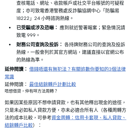
查核電話、網址、收款帳戶或社交平台帳號的可疑程
度；亦可致電香港警務處反詐騙協調中心「防騙易
18222」24 小時諮詢熱線。
已受騙或涉及恐嚇：
應到就近警署報案；緊急情況請
致電 999。
財務公司查詢及投訴：
各持牌財務公司的查詢及投訴
熱線，一般會列於其官方網站，建議直接以官網公布
的熱線為準。
延伸閱讀：
借錢唔還有無犯法？有關追數你要知的3個法律
常識
延伸閱讀：
最佳結餘轉戶計劃比較
唔想借貸，仲有咩方法周轉？
如果因某些原因不想申請貸款，也有其他釋出現金的途徑，
只是未必如私人貸款方便，亦未必適合所有人（各種周轉方
法的成本比較，可參考
資金周轉：信用卡套現、私人貸款、
結餘轉戶比較
）：