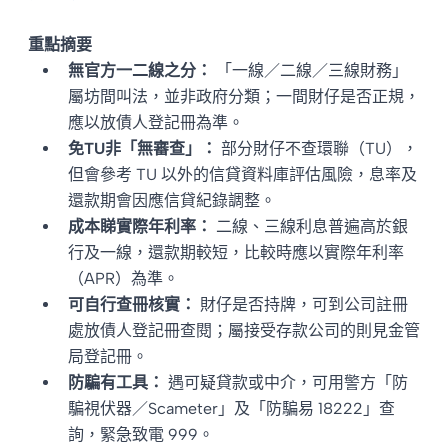
重點摘要
無官方一二線之分：
「一線／二線／三線財務」
屬坊間叫法，並非政府分類；一間財仔是否正規，
應以放債人登記冊為準。
免TU非「無審查」：
部分財仔不查環聯（TU），
但會參考 TU 以外的信貸資料庫評估風險，息率及
還款期會因應信貸紀錄調整。
成本睇實際年利率：
二線、三線利息普遍高於銀
行及一線，還款期較短，比較時應以實際年利率
（APR）為準。
可自行查冊核實：
財仔是否持牌，可到公司註冊
處放債人登記冊查閱；屬接受存款公司的則見金管
局登記冊。
防騙有工具：
遇可疑貸款或中介，可用警方「防
騙視伏器／Scameter」及「防騙易 18222」查
詢，緊急致電 999。