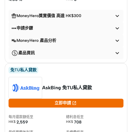


MoneyHero獎賞價值 高達 HK$300


申請步驟

MoneyHero 產品分析

產品資訊
免TU私人貸款
AskBing 免TU私人貸款

立即申請
每月還款額低至
總利息低至
HK$
2,559
HK$
708