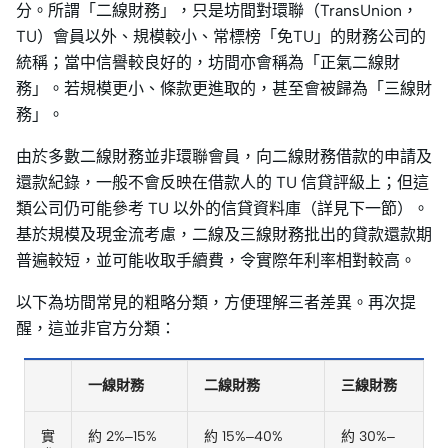
分。所謂「二線財務」，只是坊間對環聯（TransUnion，
TU）會員以外、規模較小、常標榜「免TU」的財務公司的
統稱；當中信譽較良好的，坊間亦會稱為「正氣二線財
務」。若規模更小、條款更進取的，甚至會被歸為「三線財
務」。
由於多數二線財務並非環聯會員，向二線財務借款的申請及
還款紀錄，一般不會反映在借款人的 TU 信貸評級上；但這
類公司仍可能參考 TU 以外的信貸資料庫（詳見下一節）。
基於規模及現金流考慮，二線及三線財務批出的貸款還款期
普遍較短，並可能收取手續費，令實際年利率相對較高。
以下為坊間常見的粗略分類，方便理解三者差異。再次提
醒，這並非官方分類：
一線財務
二線財務
三線財務
實
約 2%–15%
約 15%–40%
約 30%–