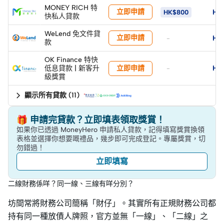
MONEY RICH 特
立即申請
HK
HK$800
快私人貸款
WeLend 免文件貸
立即申請
HK
-
款
OK Finance 特快
立即申請
低息貸款 | 新客升
HK
-
級獎賞
顯示所有貸款
(
11
)
🎁 申請完貸款？立即填表領取獎賞！
如果你已透過 MoneyHero 申請私人貸款，記得填寫獎賞換領
表格並選擇你想要嘅禮品，幾步即可完成登記。專屬獎賞，切
勿錯過！
立即填寫
二線財務係咩？同一線、三線有咩分別？
坊間常將財務公司簡稱「財仔」。其實所有正規財務公司都
持有同一種放債人牌照，官方並無「一線」、「二線」之