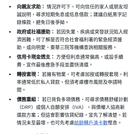
向親友求助：
情況許可下，可向信任的家人或朋友坦
誠說明，尋求短期免息或低息借款；建議白紙黑字記
錄條款，避免日後爭拗。
政府或社福援助：
若因失業、疾病或突發狀況陷入經
濟困難，可了解是否符合社會福利署的緊急經濟援
助，或向明愛、東華三院等機構查詢相關服務。
信用卡現金透支：
方便但利息通常偏高，或設手續
費，宜作最後應急手段並盡快清還。
轉按套現：
若擁有物業，可考慮加按或轉按套現，利
率通常低於私人貸款，但須考慮樓市風險及申請時
間。
債務重組：
若已背負多項債務，可尋求債務舒緩計劃
（DRP）或個人自願安排（IVA），與債權人協商新
還款方案；但這會影響信貸紀錄，宜先了解清楚。若
情況未至最壞，也可先考慮
結餘轉戶清卡數
慳息。