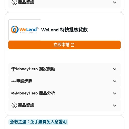

產品資訊
WeLend 特快批核貸款

立即申請


MoneyHero 獨家獎勵


申請步驟

MoneyHero 產品分析

產品資訊
急救之選：免手續費免入息證明