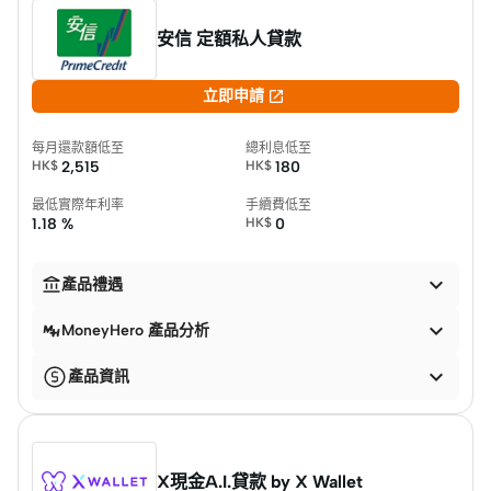
安信 定額私人貸款

立即申請
每月還款額低至
總利息低至
HK$
2,515
HK$
180
最低實際年利率
手續費低至
1.18 %
HK$
0


產品禮遇

MoneyHero 產品分析

產品資訊
X現金A.I.貸款 by X Wallet