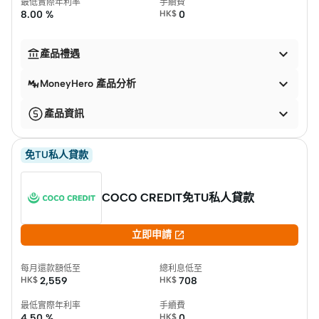
最低實際年利率
手續費
8.00 %
HK$
0


產品禮遇

MoneyHero 產品分析

產品資訊
免TU私人貸款
COCO CREDIT免TU私人貸款

立即申請
每月還款額低至
總利息低至
HK$
2,559
HK$
708
最低實際年利率
手續費
4.50 %
HK$
0