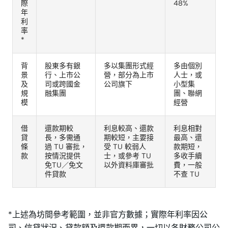
際
48%
年
利
率
*
背
股東多有銀
多以集團形式經
多由個別
景
行、上市公
營，部分為上市
人士，或
及
司或跨國金
公司旗下
小型集
規
融集團
團、聯網
模
經營
借
還款期較
利息較高、還款
利息相對
貸
長，多需通
期較短，主要接
最高、還
條
過 TU 審批，
受 TU 較弱人
款期短，
款
按情況提供
士，或參考 TU
多收手續
免TU／免文
以外資料庫審批
費，一般
件貸款
不查 TU
*上述為坊間參考範圍，並非官方數據；實際年利率因公
司、信貸狀況、貸款額及還款期而異，一切以各財務公司公