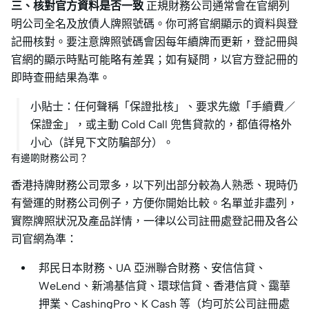
三、核對官方資料是否一致
正規財務公司通常會在官網列
明公司全名及放債人牌照號碼。你可將官網顯示的資料與登
記冊核對。要注意牌照號碼會因每年續牌而更新，登記冊與
官網的顯示時點可能略有差異；如有疑問，以官方登記冊的
即時查冊結果為準。
小貼士：任何聲稱「保證批核」、要求先繳「手續費／
保證金」，或主動 Cold Call 兜售貸款的，都值得格外
小心（詳見下文防騙部分）。
有邊啲財務公司？
香港持牌財務公司眾多，以下列出部分較為人熟悉、現時仍
有營運的財務公司例子，方便你開始比較。名單並非盡列，
實際牌照狀況及產品詳情，一律以公司註冊處登記冊及各公
司官網為準：
邦民日本財務、UA 亞洲聯合財務、安信信貸、
WeLend、新鴻基信貸、環球信貸、香港信貸、靄華
押業、CashingPro、K Cash 等（均可於公司註冊處