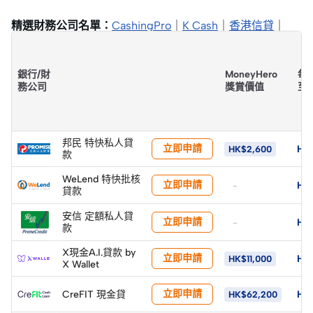
精選財務公司名單：
CashingPro
｜
K Cash
｜
香港信貸
｜
Money Rich致富財務
｜
OK Finance
｜
安信
銀行/財
MoneyHero
每
務公司
獎賞價值
至
邦民 特快私人貸
立即申請
HK
HK$2,600
款
WeLend 特快批核
立即申請
HK
-
貸款
安信 定額私人貸
立即申請
HK
-
款
X現金A.I.貸款 by
立即申請
HK
HK$11,000
X Wallet
立即申請
CreFIT 現金貸
HK
HK$62,200