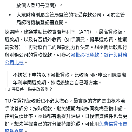
放債人登記冊查閱）。
大眾財務則屬金管局監管的接受存款公司，可於金管
局認可機構登記冊查閱。
揀選時，建議重點比較實際年利率（APR）、最高貸款額、
還款期，以及有否額外收費（如手續費、提早還款費、逾期
罰款等），再對照自己的還款能力作決定。想逐間比較銀行
與財務公司的貸款條款，可參考
易批必批貸款：銀行與財務
公司比較
。
不妨試下申請以下易批貸款，比較唔同財務公司嘅實際
年利率同還款期，揀啱最適合自己嘅方案。
TU 評級差，點先改善到？
TU 信貸評級較低也不必太擔心，最實際的方向是由根本著
手改善評分：按時還款、避免短期內向多間機構重複申請、
控制負債比率，長遠都有助提升評級，日後借貸條件也會更
好。想先掌握自己的評分並持續追蹤，可使用
免費信貸報告
服務查閱
。