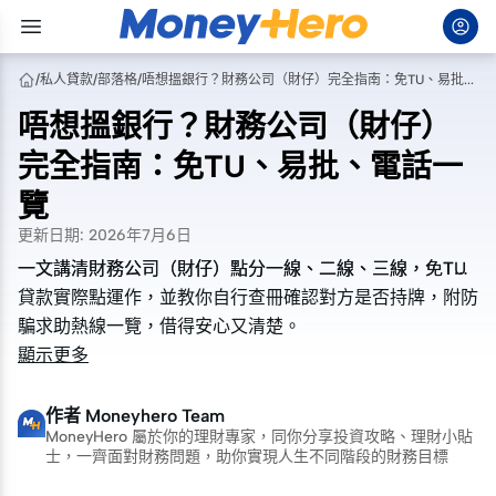
/
私人貸款
/
部落格
/
唔想搵銀行？財務公司（財仔）完全指南：免TU、易批、電話一覽
唔想搵銀行？財務公司（財仔）
完全指南：免TU、易批、電話一
覽
更新日期
:
2026年7月6日
一文講清財務公司（財仔）點分一線、二線、三線，免TU
一文講清財務公司（財仔）點分一線、二線、三線，免TU
貸款實際點運作，並教你自行查冊確認對方是否持牌，附防
貸款實際點運作，並教你自行查冊確認對方是否持牌，附防
騙求助熱線一覽，借得安心又清楚。
騙求助熱線一覽，借得安心又清楚。
顯示更多
作者
Moneyhero Team
MoneyHero 屬於你的理財專家，同你分享投資攻略、理財小貼
士，一齊面對財務問題，助你實現人生不同階段的財務目標