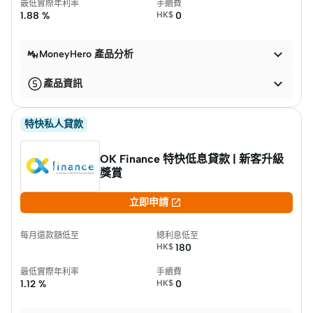
最低實際年利率
手續費
1.88 %
HK$
0

MoneyHero 產品分析

產品資訊
特快私人貸款
OK Finance 特快低息貸款 | 新客升級
獎賞

立即申請
每月還款額低至
總利息低至
HK$
180
最低實際年利率
手續費
1.12 %
HK$
0