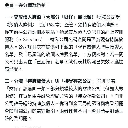
免費，幾分鐘就做到：
一、查放債人牌照（大部分「財仔」屬此類）
財務公司受
《放債人條例》（第 163 章）監管，須持有放債人牌照。
你可前往公司註冊處網站，透過其放債人登記冊的網上查冊
服務（e-Services），輸入公司名稱查閱是否為現有持牌放
債人。公司註冊處亦提供可下載的「現有放債人牌照持牌人
名單」及「已屆滿的放債人牌照名單」，方便核對。若一間
公司只出現在「已屆滿」名單，就代表其牌照已失效，應提
高警覺。
二、分清「持牌放債人」與「接受存款公司」
並非所有
「財仔」都屬同一類。部分規模較大的財務公司（例如大眾
財務）其實是由金融管理局監管的「接受存款公司」，而非
公司註冊處的持牌放債人。你可到金管局的認可機構登記冊
查閱相關公司的監管類別。兩者性質不同，查冊時要對應正
確的登記冊。