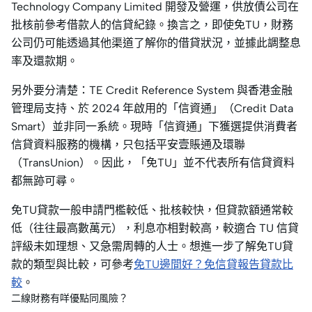
Technology Company Limited 開發及營運，供放債公司在
批核前參考借款人的信貸紀錄。換言之，即使免TU，財務
公司仍可能透過其他渠道了解你的借貸狀況，並據此調整息
率及還款期。
另外要分清楚：TE Credit Reference System 與香港金融
管理局支持、於 2024 年啟用的「信資通」（Credit Data
Smart）並非同一系統。現時「信資通」下獲選提供消費者
信貸資料服務的機構，只包括平安壹賬通及環聯
（TransUnion）。因此，「免TU」並不代表所有信貸資料
都無跡可尋。
免TU貸款一般申請門檻較低、批核較快，但貸款額通常較
低（往往最高數萬元），利息亦相對較高，較適合 TU 信貸
評級未如理想、又急需周轉的人士。想進一步了解免TU貸
款的類型與比較，可參考
免TU邊間好？免信貸報告貸款比
較
。
二線財務有咩優點同風險？