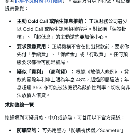
參考
拆解不良財務中介陷阱
）。若對方有以下特徵，就更要
提高警覺：
主動 Cold Call 或陌生訊息推銷：
正規財務公司甚少
以 Cold Call 或陌生訊息招攬客戶。對聲稱「保證批
核」、「超低息」的主動邀約要加倍小心。
要求預繳費用：
正規機構不會在批出貸款前，要求你
先付「手續費」、「保證金」或「行政費」。任何預
繳要求都極可能是騙局。
疑似「貴利」（高利貸）：
根據《放債人條例》，貸
款的實際年利率上限為年息 48%，超過即屬違法；年
息超過 36% 亦可能被法庭視為敲詐性利率。切勿向非
法放債人借貸。
求助熱線一覽
懷疑遇到可疑貸款、中介或詐騙，可善用以下官方渠道：
防騙查詢：
可先用警方「防騙視伏器／Scameter」