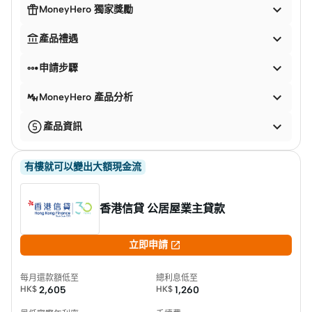


MoneyHero 獨家獎勵


產品禮遇


申請步驟

MoneyHero 產品分析

產品資訊
有樓就可以變出大額現金流
香港信貸 公居屋業主貸款

立即申請
每月還款額低至
總利息低至
HK$
2,605
HK$
1,260