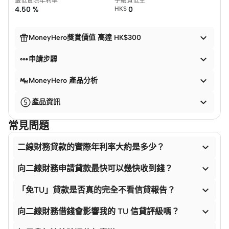
最低實際年利率
手續費低至
4.50 %
HK$
0


MoneyHero獎賞價值 高達 HK$300


申請步驟

MoneyHero 產品分析

產品資訊
常見問題

二線財務貸款的實際年利率大約是多少？

向二線財務申請貸款最快可以幾快收到錢？

「免TU」貸款是否真的完全不看信貸報告？

向二線財務借錢會影響我的 TU 信貸評級嗎？