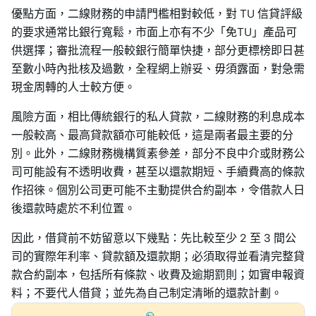
優點方面，二線財務的申請門檻相對較低，對 TU 信貸評級
的要求通常比銀行寬鬆，市面上亦有不少「免TU」產品可
供選擇；審批流程一般較銀行簡單快捷，部分更標榜即日甚
至數小時內批核及過數，全程網上辦妥、毋須露面，對急需
現金周轉的人士較方便。
風險方面，相比傳統銀行的私人貸款，二線財務的利息成本
一般較高、最高貸款額亦可能較低，這是兩者最主要的分
別。此外，二線財務機構質素參差，部分不良中介或財務公
司可能設有不透明收費，甚至以還款期短、手續費高的條款
作招徠。個別公司更可能不主動提供合約副本，令借款人日
後還款時處於不利位置。
因此，借貸前不妨留意以下幾點：先比較至少 2 至 3 間公
司的實際年利率、貸款額及還款期；必須取得並看清完整貸
款合約副本，包括所有條款、收費及逾期罰則；如實申報資
料；不要代人借貸；並先為自己制定清晰的還款計劃。