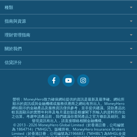
華盛証券
證券行邊間好？
全年周圍飛
平安汽車保險
UA 亞洲聯合財務
老虎證券好唔好？
銀行戶口比較
種類
中國平安
長橋證券
港股5隻高息ETF精選
手機邊份好
WeLab Bank
華盛証券好唔好？
尊尚銀行戶口
大新銀行
WeBull微牛證券
什麼是ETF？
定期存款
自駕遊比較
指南與資源
WeLend 貸款
漲樂全球通好唔好？
Citi Plus
Generali 忠意
漲樂全球通｜華泰國際
香港30大高息股排行
港元定存
相機有得保
X Wallet 貸款
IB盈透證券好唔好？
中信銀行inMotion
理財資訊
HSBC滙豐銀行
理財管理指南
OSL
黃金ETF懶人包
人民幣定存
專為孕婦設計的最佳旅遊保險
ZA Bank
盈立證券 uSMART 好唔好？
Airwallex銀行
識慳識賺
MSIG 三井住友
StashAway
最值得注意的比特幣ETF
美元定存
常用相關詞彙
最佳滑雪旅遊保險
關於我們
Stashaway好唔好？
債務管理
Prudential 保誠
Syfe
選股策略：五步調查攻略
英鎊定存
MoneyHero電子報
最適合BB的旅遊保險
Hashkey好唔好？
投資理財
服務承諾
QBE 昆士蘭
信貸評分
澳元定存
所有合作銀行或機構
Syfe好唔好？
置業安居
網上支援
Starr
信貸評分指南
人生保障
精選產品
Zurich 蘇黎世
精明旅遊
換領現金券流程
創業求職
常見問題
聲明﹕MoneyHero致力確保網站提供的資訊是最新及最準確。網站所
顯示的資訊或與金融機構或服務供應商之網站有所出入。MoneyHero
專欄文章
條款及細則
網站顯示的金融產品及服務資訊僅供參考，並非提供建議。貸款產品比
較頁面顯示的實際年利率及每月還款額是根據閣下所輸入的資料而作出
編輯守則
之估算。考慮申請產品前，我們建議你查閱產品之官方條款及細則。如
發現資訊有出入，請直接聯絡相關金融機構。
廣告合作
© 2013 - 2026 MoneyHero Global Limited（於香港註冊，公司編號
為 1864714）(“MHGL”)。版權所有。MoneyHero Insurance Brokers
廣告政策
Limited（於香港註冊，公司編號為2196683）(”MHIBL”) 為MHGL全資