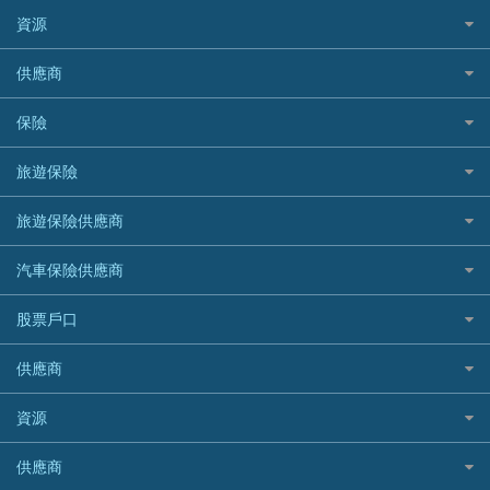
精選外幣網購信用卡
免入息貸款
清卡數貸款教學
Citibank花旗銀行
資源
CNCBI 信銀國際
尊尚信用卡
免TU貸款
循環貸款教學
AE美國運通
CreFIT 維信
公司信用卡
Black Friday優惠
供應商
急借錢
個人化貸款產品推介 🔥全新
DBS星展銀行
DBS 星展銀行
電子錢包信用卡
淘寶付款方式
業主貸款
債務重組一覽
HSBC滙豐銀行
八達通自動增值信用卡
保險
DSB 大新銀行
日本遊信用卡攻略
一田購物優惠日
汽車貸款
供樓利息扣稅
Mox
Fubon 富邦銀行
韓國遊信用卡攻略
SOGO感謝祭
旅遊保險
緊急貸款比較
旅遊保險
最佳貸款app
信銀國際
HK Finance 香港信貸
台灣遊信用卡攻略
HKTVmall優惠碼
汽車保險
最佳小額貸款比較
大新銀行
日本旅遊保險及資訊
HSBC 滙豐銀行貸款
旅遊保險供應商
機場貴賓室信用卡
交稅優惠
家居保險
易批必批貸款
恒生銀行
泰國旅遊保險及資訊
K Cash 貸款
Visa信用卡
酒店優惠碼
家傭保險
AXA 安盛
24小時貸款
汽車保險供應商
Standard Chartered渣打銀行
台灣旅遊保險及資訊
Mox 銀行
萬事達卡
機票優惠碼
寵物保險
AIG 美亞
最佳循環貸款
安信EarnMORE
韓國旅遊保險及資訊
大新汽車保險
National Resources 中潤物業按揭
銀聯信用卡
股票戶口
定期人壽保險
Allianz 安聯
AEON
歐洲旅遊保險及資訊
中銀汽車保險
OCBC 華僑銀行
高獎賞信用卡推薦
危疾保險
Allied World 世聯
富途證券
東亞銀行
供應商
越南旅遊保險及資訊
Allianz安聯汽車保險
PrimeCredit 安信信貸
酒店信用卡
年金資訊
Avo
IB盈透證券
SIM
澳洲旅遊保險及資訊
bolttech保障汽車保險
Promise 邦民日本財務
富途牛牛好唔好？
資源
樓宇火險
中國銀行
老虎證券
Airwallex信用卡
長者嘆世界
Zurich蘇黎世汽車保險
Rabbit Credit月兔信貸
Webull微牛證券好唔好？
Bolttech 保特
uSMART 盈立證券
股票戶口開戶
供應商
家庭親子遊
QBE昆士蘭汽車保險
Standard Chartered 渣打銀行
Longbridge長橋證券好唔好？
Blue Cross 藍十字