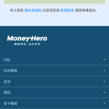
比較
私人貸款比較
借貸機構
稅季/稅務貸款
BEA 東亞銀行
資源
網上貸款
BOC 中國銀行
結餘轉戶(清卡數貸款)
如何申請個人貸款
種類
Cashing Pro 優尚信貸
銀行貸款
如何管理個人貸款
CCB(Asia) 中國建設銀行 (亞洲)
網購優惠
發卡機構
財務公司貸款
個人貸款有用資訊
Citibank 花旗銀行