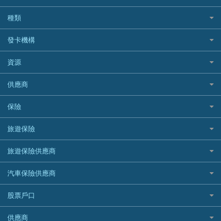
BOC 中國銀行
結餘轉戶(清卡數貸款)
如何申請個人貸款
種類
Cashing Pro 優尚信貸
銀行貸款
如何管理個人貸款
CCB(Asia) 中國建設銀行 (亞洲)
網購優惠
發卡機構
財務公司貸款
個人貸款有用資訊
Citibank 花旗銀行
精選外幣網購信用卡
免入息貸款
清卡數貸款教學
Citibank花旗銀行
資源
CNCBI 信銀國際
尊尚信用卡
免TU貸款
循環貸款教學
AE美國運通
CreFIT 維信
公司信用卡
Black Friday優惠
供應商
急借錢
個人化貸款產品推介 🔥全新
DBS星展銀行
DBS 星展銀行
電子錢包信用卡
淘寶付款方式
業主貸款
債務重組一覽
HSBC滙豐銀行
八達通自動增值信用卡
保險
DSB 大新銀行
日本遊信用卡攻略
一田購物優惠日
汽車貸款
供樓利息扣稅
Mox
Fubon 富邦銀行
韓國遊信用卡攻略
SOGO感謝祭
旅遊保險
緊急貸款比較
旅遊保險
最佳貸款app
信銀國際
HK Finance 香港信貸
台灣遊信用卡攻略
HKTVmall優惠碼
汽車保險
最佳小額貸款比較
大新銀行
日本旅遊保險及資訊
HSBC 滙豐銀行貸款
旅遊保險供應商
機場貴賓室信用卡
交稅優惠
家居保險
易批必批貸款
恒生銀行
泰國旅遊保險及資訊
K Cash 貸款
Visa信用卡
酒店優惠碼
家傭保險
AXA 安盛
24小時貸款
汽車保險供應商
Standard Chartered渣打銀行
台灣旅遊保險及資訊
Mox 銀行
萬事達卡
機票優惠碼
寵物保險
AIG 美亞
最佳循環貸款
安信EarnMORE
韓國旅遊保險及資訊
大新汽車保險
National Resources 中潤物業按揭
銀聯信用卡
股票戶口
定期人壽保險
Allianz 安聯
AEON
歐洲旅遊保險及資訊
中銀汽車保險
OCBC 華僑銀行
高獎賞信用卡推薦
危疾保險
Allied World 世聯
富途證券
東亞銀行
供應商
越南旅遊保險及資訊