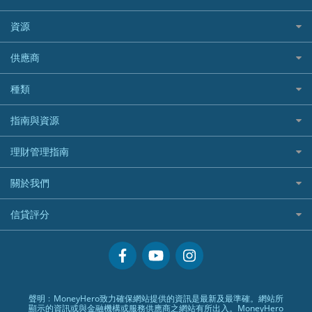
Allianz安聯汽車保險
PrimeCredit 安信信貸
酒店信用卡
年金資訊
Avo
IB盈透證券
SIM
澳洲旅遊保險及資訊
bolttech保障汽車保險
Promise 邦民日本財務
富途牛牛好唔好？
資源
樓宇火險
中國銀行
老虎證券
Airwallex信用卡
長者嘆世界
Zurich蘇黎世汽車保險
Rabbit Credit月兔信貸
Webull微牛證券好唔好？
Bolttech 保特
uSMART 盈立證券
股票戶口開戶
供應商
家庭親子遊
QBE昆士蘭汽車保險
Standard Chartered 渣打銀行
Longbridge長橋證券好唔好？
Blue Cross 藍十字
華盛証券
證券行邊間好？
全年周圍飛
平安汽車保險
UA 亞洲聯合財務
老虎證券好唔好？
銀行戶口比較
種類
中國平安
長橋證券
港股5隻高息ETF精選
手機邊份好
WeLab Bank
華盛証券好唔好？
尊尚銀行戶口
大新銀行
WeBull微牛證券
什麼是ETF？
定期存款
自駕遊比較
指南與資源
WeLend 貸款
漲樂全球通好唔好？
Citi Plus
Generali 忠意
漲樂全球通｜華泰國際
香港30大高息股排行
港元定存
相機有得保
X Wallet 貸款
IB盈透證券好唔好？
中信銀行inMotion
理財資訊
HSBC滙豐銀行
理財管理指南
OSL
黃金ETF懶人包
人民幣定存
專為孕婦設計的最佳旅遊保險
ZA Bank
盈立證券 uSMART 好唔好？
Airwallex銀行
識慳識賺
MSIG 三井住友
StashAway
最值得注意的比特幣ETF
美元定存
常用相關詞彙
最佳滑雪旅遊保險
關於我們
Stashaway好唔好？
債務管理
Prudential 保誠
Syfe
選股策略：五步調查攻略
英鎊定存
MoneyHero電子報
最適合BB的旅遊保險
Hashkey好唔好？
投資理財
服務承諾
QBE 昆士蘭
信貸評分
澳元定存
所有合作銀行或機構
Syfe好唔好？
置業安居
網上支援
Starr
信貸評分指南
人生保障
精選產品
Zurich 蘇黎世
精明旅遊
換領現金券流程
創業求職
常見問題
聲明﹕MoneyHero致力確保網站提供的資訊是最新及最準確。網站所
顯示的資訊或與金融機構或服務供應商之網站有所出入。MoneyHero
專欄文章