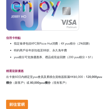
信用卡特點
指定食肆包括KFC與Pizza Hut消費：4X yuu積分（2%回贈）
特約商戶全年折扣低至88折、永久免年費
yuu積分可兌換優惠券、禮品或現金回贈（200 yuu積分 = $1）
精選迎新優惠
出卡後60日内綁定至yuu會員及累積合資格簽賬滿HK$6,000：
120,000yuu
積分
（新客戶）或
80,000yuu積分
（現有客戶）