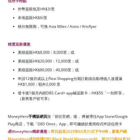
信用卡特點
外幣簽賬低至HK$3/里
本地簽賬HK$6/里
積分無限期，可換 Asia Miles / Avios / Krisflyer
精選迎新優惠
累積簽賬HK$8,000：8,000里；或
累積簽賬HK$20,000：12,000里；或
累積簽賬HK$80,000：40,000里；或
申請12個月或以上Flexi Shopping分期計劃或自動增值八達通滿
HK$1,000：額外2,000 里
發卡後1個月内經DBS Card+ app確認新卡：HK$50「一扣即享」
（新舊客戶皆可享）
MoneyHero
手機版網頁
按「前往官網」後， 將被導往App Store/Google
Play商店，下載「DBS Omni」App，即可繼續於應用程式申請信用卡
💰MoneyHero獨家優惠：
即日起至2025年03月31日下午6時，新客戶經
MoneyHero成功申請DBS Black World Mastercard®，於2025年04月30