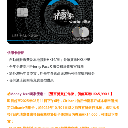
信用卡特點
- 自動轉賬繳費及本地簽賬HK$6/里；外幣簽賬HK$4/里
- 全年免費享用Priority Pass及環亞機場貴賓室服務
- 額外30%年資獎賞，即每年多送高達30%可換里數的積分
- 任何酒店第四晚免費住宿優惠
💰
MoneyHero獨家優惠：
【豐富獎賞任你揀，價值高達HK$5,990！
】
即日起至
2025年08月11
日下午6時，Citibank信用卡新客戶經本網申請指
定Citibank信用卡，於
2025年10月01
日或之前獲有關銀行批核，成功批卡
後7日內填寫奬賞換領表格並於批卡後30日內簽滿HK$4,000，可獲以下獎
賞：