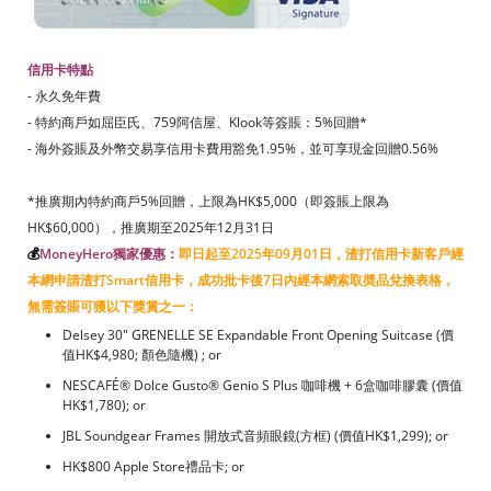
信用卡特點
- 永久免年費
- 特約商戶如屈臣氏、759阿信屋、Klook等簽賬：5%回贈*
- 海外簽賬及外幣交易享信用卡費用豁免1.95%，並可享現金回贈0.56%
*推廣期內特約商戶5%回贈，上限為HK$5,000（即簽賬上限為
HK$60,000），推廣期至2025年12月31日
💰
MoneyHero獨家優惠：
即日起至2025年09月01日，渣打信用卡新客戶經
本網申請渣打Smart信用卡，成功批卡後7日內經本網索取奬品兌換表格，
無需簽賬可獲以下獎賞之一：
Delsey 30" GRENELLE SE Expandable Front Opening Suitcase (價
值HK$4,980; 顏色隨機) ; or
NESCAFÉ® Dolce Gusto® Genio S Plus 咖啡機 + 6盒咖啡膠囊 (價值
HK$1,780); or
JBL Soundgear Frames 開放式音頻眼鏡(方框) (價值HK$1,299); or
HK$800 Apple Store禮品卡; or