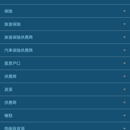
DBS星展銀行
DBS 星展銀行
電子錢包信用卡
淘寶付款方式
業主貸款
債務重組一覽
HSBC滙豐銀行
八達通自動增值信用卡
保險
DSB 大新銀行
日本遊信用卡攻略
一田購物優惠日
汽車貸款
供樓利息扣稅
Mox
Fubon 富邦銀行
韓國遊信用卡攻略
SOGO感謝祭
旅遊保險
緊急貸款比較
旅遊保險
最佳貸款app
信銀國際
HK Finance 香港信貸
台灣遊信用卡攻略
HKTVmall優惠碼
汽車保險
最佳小額貸款比較
大新銀行
日本旅遊保險及資訊
HSBC 滙豐銀行貸款
旅遊保險供應商
機場貴賓室信用卡
交稅優惠
家居保險
易批必批貸款
恒生銀行
泰國旅遊保險及資訊
K Cash 貸款
Visa信用卡
酒店優惠碼
家傭保險
AXA 安盛
24小時貸款
汽車保險供應商
Standard Chartered渣打銀行
台灣旅遊保險及資訊
Mox 銀行
萬事達卡
機票優惠碼
寵物保險
AIG 美亞
最佳循環貸款
安信EarnMORE
韓國旅遊保險及資訊
大新汽車保險
National Resources 中潤物業按揭
銀聯信用卡
股票戶口
定期人壽保險
Allianz 安聯
AEON
歐洲旅遊保險及資訊
中銀汽車保險
OCBC 華僑銀行
高獎賞信用卡推薦
危疾保險
Allied World 世聯
富途證券
東亞銀行
供應商
越南旅遊保險及資訊
Allianz安聯汽車保險
PrimeCredit 安信信貸
酒店信用卡
年金資訊
Avo
IB盈透證券
SIM
澳洲旅遊保險及資訊
bolttech保障汽車保險
Promise 邦民日本財務
富途牛牛好唔好？
資源
樓宇火險
中國銀行
老虎證券
Airwallex信用卡
長者嘆世界
Zurich蘇黎世汽車保險
Rabbit Credit月兔信貸
Webull微牛證券好唔好？
Bolttech 保特
uSMART 盈立證券
股票戶口開戶
供應商
家庭親子遊
QBE昆士蘭汽車保險
Standard Chartered 渣打銀行
Longbridge長橋證券好唔好？
Blue Cross 藍十字
華盛証券
證券行邊間好？
全年周圍飛
平安汽車保險
UA 亞洲聯合財務
老虎證券好唔好？
銀行戶口比較
種類
中國平安
長橋證券
港股5隻高息ETF精選
手機邊份好
WeLab Bank
華盛証券好唔好？
尊尚銀行戶口
大新銀行
WeBull微牛證券
什麼是ETF？
定期存款
自駕遊比較
指南與資源
WeLend 貸款