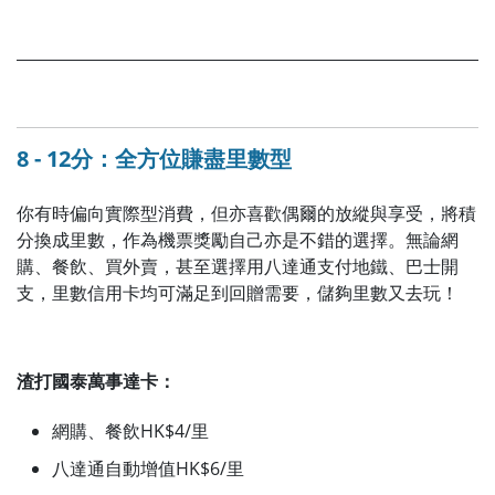
8 - 12分：全方位賺盡里數型
你有時偏向實際型消費，但亦喜歡偶爾的放縱與享受，將積
分換成里數，作為機票獎勵自己亦是不錯的選擇。無論網
購、餐飲、買外賣，甚至選擇用八達通支付地鐵、巴士開
支，里數信用卡均可滿足到回贈需要，儲夠里數又去玩！
渣打國泰萬事達卡：
網購、餐飲HK$4/里
八達通自動增值HK$6/里