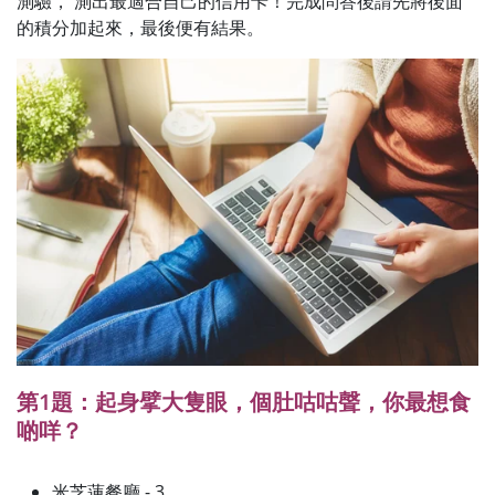
測驗， 測出最適合自己的信用卡！完成問答後請先將後面
的積分加起來，最後便有結果。
第1題：起身擘大隻眼，個肚咕咕聲，你最想食
啲咩？
米芝蓮餐廳 - 3