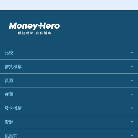
比較
私人貸款比較
借貸機構
稅季/稅務貸款
BEA 東亞銀行
資源
網上貸款
BOC 中國銀行
結餘轉戶(清卡數貸款)
如何申請個人貸款
種類
Cashing Pro 優尚信貸
銀行貸款
如何管理個人貸款
CCB(Asia) 中國建設銀行 (亞洲)
網購優惠
發卡機構
財務公司貸款
個人貸款有用資訊
Citibank 花旗銀行
精選外幣網購信用卡
免入息貸款
清卡數貸款教學
Citibank花旗銀行
資源
CNCBI 信銀國際
尊尚信用卡
免TU貸款
循環貸款教學
AE美國運通
CreFIT 維信
公司信用卡
Black Friday優惠
供應商
急借錢
個人化貸款產品推介 🔥全新