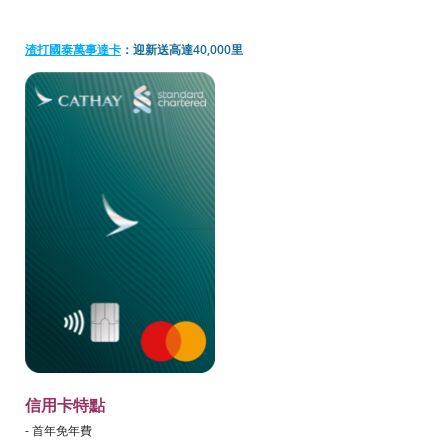
渣打國泰萬事達卡
：迎新送高達40,000里
信用卡特點
- 首年免年費