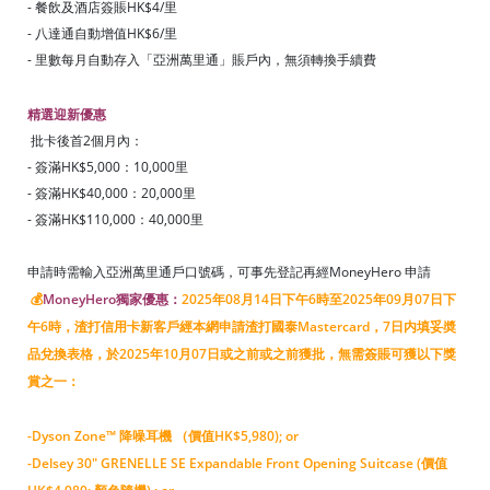
- 餐飲及酒店簽賬HK$4/里
- 八達通自動增值HK$6/里
- 里數每月自動存入「亞洲萬里通」賬戶內，無須轉換手續費
精選迎新優惠
批卡後首2個月內：
- 簽滿HK$
5,000
：10,000里
- 簽滿HK$40,000：20,000里
- 簽滿HK$110,000：40,000里
申請時需輸入亞洲萬里通戶口號碼，可事先登記再經MoneyHero 申請
💰
MoneyHero獨家優惠：
2025年08月14日下午6時至2025年09月07日下
午6時
，渣打信用卡新客戶經本網申請渣打國泰Mastercard，7日内填妥奬
品兌換表格，於2025年10月07日或之前或之前獲批，無需簽賬可獲以下獎
賞之一：
-Dyson Zone™ 降噪耳機 （價值HK$5,980); or
-Delsey 30" GRENELLE SE Expandable Front Opening Suitcase (價值