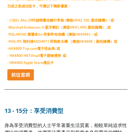
日或之前成功批卡，可獲以下獨家優惠：
-
LOJEL Alto 29吋超輕量拉鍊行李箱 (價值HK$2,100; 顏色隨機）;
或
-
Marshall Emberton II 藍牙喇叭（價值HK$1,499; 顏色隨機）;
或
-
POLAROID 寶麗來Go 即影即有相機（價值HK$999）;
或
-
PHILIPS 飛利浦ADD4911 即熱飲水機 （價值HK$898；顏色隨機）
或
-
HK$800 Trip.com電子現金券; 或
- HK$800 HKTVmall電子購物禮券; 或
- HK$800 Apple Store禮品卡
13 - 15分：享受消費型
身為享受消費型的人士平常著重生活質素，相較單純追求性