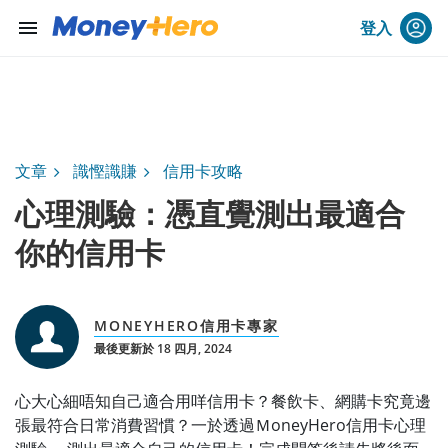
menu
登入
文章
識慳識賺
信用卡攻略
心理測驗：憑直覺測出最適合
你的信用卡
MONEYHERO信用卡專家
最後更新於 18 四月, 2024
心大心細唔知自己適合用咩信用卡？餐飲卡、網購卡究竟邊
張最符合日常消費習慣？一於透過ＭoneyHero信用卡心理