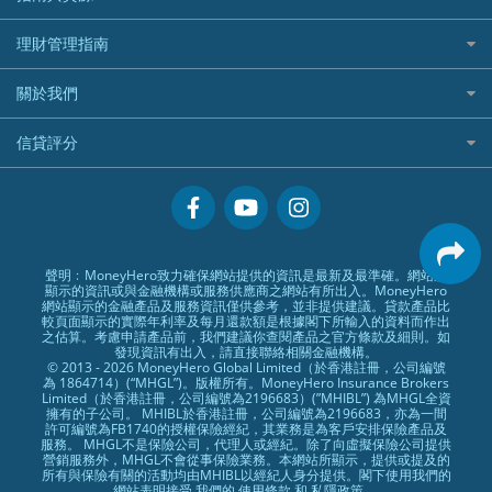
漲樂全球通好唔好？
Citi Plus
Generali 忠意
漲樂全球通｜華泰國際
香港30大高息股排行
港元定存
相機有得保
X Wallet 貸款
IB盈透證券好唔好？
中信銀行inMotion
理財資訊
HSBC滙豐銀行
理財管理指南
OSL
黃金ETF懶人包
人民幣定存
專為孕婦設計的最佳旅遊保險
ZA Bank
盈立證券 uSMART 好唔好？
Airwallex銀行
識慳識賺
MSIG 三井住友
StashAway
最值得注意的比特幣ETF
美元定存
常用相關詞彙
最佳滑雪旅遊保險
關於我們
Stashaway好唔好？
債務管理
Prudential 保誠
Syfe
選股策略：五步調查攻略
英鎊定存
MoneyHero電子報
最適合BB的旅遊保險
Hashkey好唔好？
投資理財
服務承諾
QBE 昆士蘭
信貸評分
澳元定存
所有合作銀行或機構
Syfe好唔好？
置業安居
網上支援
Starr
信貸評分指南
人生保障
精選產品
Zurich 蘇黎世
精明旅遊
換領現金券流程
創業求職
常見問題
聲明﹕MoneyHero致力確保網站提供的資訊是最新及最準確。網站所
顯示的資訊或與金融機構或服務供應商之網站有所出入。MoneyHero
專欄文章
條款及細則
網站顯示的金融產品及服務資訊僅供參考，並非提供建議。貸款產品比
較頁面顯示的實際年利率及每月還款額是根據閣下所輸入的資料而作出
編輯守則
之估算。考慮申請產品前，我們建議你查閱產品之官方條款及細則。如
發現資訊有出入，請直接聯絡相關金融機構。
廣告合作
© 2013 - 2026 MoneyHero Global Limited（於香港註冊，公司編號
為 1864714）(“MHGL”)。版權所有。MoneyHero Insurance Brokers
廣告政策
Limited（於香港註冊，公司編號為2196683）(”MHIBL”) 為MHGL全資
擁有的子公司。 MHIBL於香港註冊，公司編號為2196683，亦為一間
私隱政策
許可編號為FB1740的授權保險經紀，其業務是為客戶安排保險產品及
服務。 MHGL不是保險公司，代理人或經紀。除了向虛擬保險公司提供
加入我們
營銷服務外，MHGL不會從事保險業務。本網站所顯示，提供或提及的
所有與保險有關的活動均由MHIBL以經紀人身分提供。閣下使用我們的
媒體報導
網站表明接受 我們的
使用條款
和
私隱政策
。