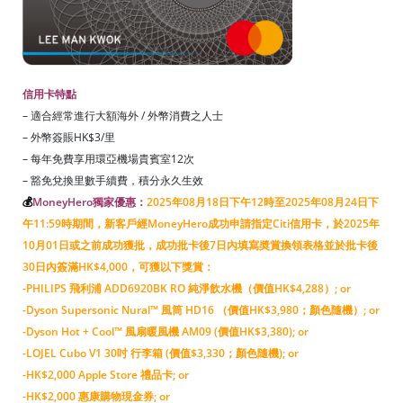
信用卡特點
– 適合經常進行大額海外 / 外幣消費之人士
– 外幣簽賬HK$3/里
– 每年免費享用環亞機場貴賓室12次
– 豁免兌換里數手續費，積分永久生效
💰
MoneyHero獨家優惠：
2025年08月18日下午12時至2025年08月24日下
午11:59時期間，新客戶經MoneyHero成功申請指定Citi信用卡，於2025年
10月01日或之前成功獲批，成功批卡後7日內填寫奬賞換領表格並於批卡後
30日內簽滿HK$4,000，可獲以下獎賞：
-PHILIPS 飛利浦 ADD6920BK RO 純淨飲水機（價值HK$4,288）; or
-Dyson Supersonic Nural™ 風筒 HD16 （價值HK$3,980；顏色隨機）; or
-Dyson Hot + Cool™ 風扇暖風機 AM09 (價值HK$3,380); or
-LOJEL Cubo V1 30吋 行李箱 (價值$3,330；顏色隨機); or
-HK$2,000 Apple Store 禮品卡; or
-HK$2,000 惠康購物現金券; or