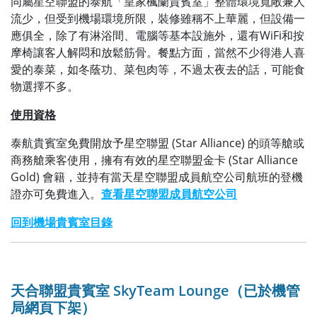
同屬星空聯盟的泰航「皇家楓蘭貴賓室」整體環境寬敞兼人
流少，但受到機場環境所限，裝修雖稱不上華麗，但設備一
應俱全，除了有淋浴間、電腦等基本設施外，還有WiFi和按
摩椅讓客人解悶和放鬆筋骨。餐點方面，當然不少得港人喜
愛的泰菜，如冬蔭功、菜包肉等，不過太夜去的話，可能食
物選擇不多。
使用資格
泰航貴賓室免費開放予星空聯盟 (Star Alliance) 的頭等艙或
商務艙乘客使用，擁有有效的星空聯盟金卡 (Star Alliance
Gold) 會籍，並持有當天星空聯盟成員航空公司航班的登機
證亦可免費進入。
查看星空聯盟成員航空公司
回到機場貴賓室目錄
天合聯盟貴賓室 SkyTeam Lounge（已於機管
局網頁下架）