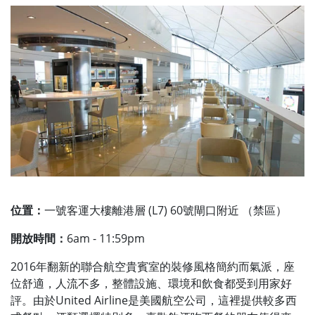
位置：
一號客運大樓離港層 (L7) 60號閘口附近 （禁區）
開放時間：
6am - 11:59pm
2016年翻新的聯合航空貴賓室的裝修風格簡約而氣派，座
位舒適，人流不多，整體設施、環境和飲食都受到用家好
評。由於United Airline是美國航空公司，這裡提供較多西