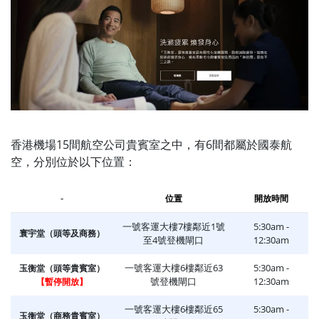
香港機場15間航空公司貴賓室之中，有6間都屬於國泰航
空，分別位於以下位置：
-
位置
開放時間
一號客運大樓7樓鄰近1號
5:30am -
寰宇堂（頭等及商務）
至4號登機閘口
12:30am
一號客運大樓6樓鄰近63
5:30am -
玉衡堂（頭等貴賓室）
號登機閘口
12:30am
【暫停開放】
一號客運大樓6樓鄰近65
5:30am -
玉衡堂（商務貴賓室）