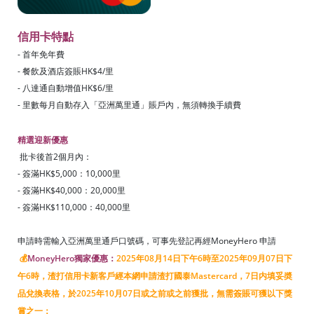
信用卡特點
- 首年免年費
- 餐飲及酒店簽賬HK$4/里
- 八達通自動增值HK$6/里
- 里數每月自動存入「亞洲萬里通」賬戶內，無須轉換手續費
精選迎新優惠
批卡後首2個月內：
- 簽滿HK$
5,000
：10,000里
- 簽滿HK$40,000：20,000里
- 簽滿HK$110,000：40,000里
申請時需輸入亞洲萬里通戶口號碼，可事先登記再經MoneyHero 申請
💰
MoneyHero獨家優惠：
2025年08月14日下午6時至2025年09月07日下
午6時
，渣打信用卡新客戶經本網申請渣打國泰Mastercard，7日内填妥奬
品兌換表格，於2025年10月07日或之前或之前獲批，無需簽賬可獲以下獎
賞之一：