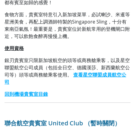
都有賓至如歸的感覺！
食物方面，貴賓室特意引入新加坡菜單，必試喇沙、米暹等
星洲美食，再配上調酒師特製的Singapore Sling，十分有
東南亞氣氛！最重要是，貴賓室位於新航常用的登機閘口附
近，可以飲飽食醉再慢慢上機。
使用資格
銀刃貴賓室只限新加坡航空的頭等或商務艙乘客，以及星空
聯盟航空公司成員（包括全日空、德國漢莎、新西蘭航空公
司等）頭等或商務艙乘客使用。
查看星空聯盟成員航空公
司
回到機場貴賓室目錄
聯合航空貴賓室 United Club （暫時關閉）