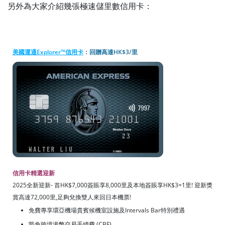
另外為大家介紹幾張極速儲里數信用卡：
美國運通Explorer™信用卡
：回贈高達HK$3/里
信用卡精選迎新
2025全新迎新- 首HK$7,000簽賬享8,000里及本地簽賬享HK$3=1里! 迎新獎
賞高達72,000里,足夠兌換雙人來回日本機票!
免費專享環亞機場貴賓候機室設施及Intervals Bar特別禮遇
豁免跨境港幣交易手續費 (CBF)