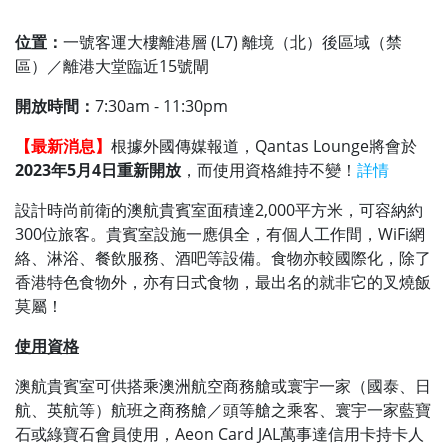
位置：
一號客運大樓離港層 (L7) 離境（北）後區域（禁
區）／離港大堂臨近15號閘
開放時間：
7:30am - 11:30pm
【最新消息】
根據外國傳媒報道，Qantas Lounge將會於
2023年5月4日重新開放
，而使用資格維持不變！
詳情
設計時尚前衛的澳航貴賓室面積達2,000平方米，可容納約
300位旅客。貴賓室設施一應俱全，有個人工作間，WiFi網
絡、淋浴、餐飲服務、酒吧等設備。食物亦較國際化，除了
香港特色食物外，亦有日式食物，最出名的就非它的叉燒飯
莫屬！
使用資格
澳航貴賓室可供搭乘澳洲航空商務艙或寰宇一家（國泰、日
航、英航等）航班之商務艙／頭等艙之乘客、寰宇一家藍寶
石或綠寶石會員使用，Aeon Card JAL萬事達信用卡持卡人