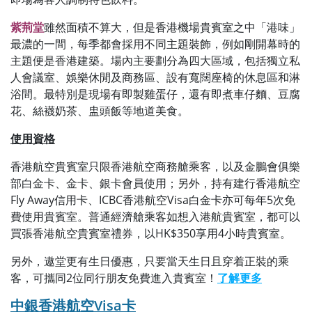
紫荊堂
雖然面積不算大，但是香港機場貴賓室之中「港味」
最濃的一間，每季都會採用不同主題裝飾，例如剛開幕時的
主題便是香港建築。場內主要劃分為四大區域，包括獨立私
人會議室、娛樂休閒及商務區、設有寬闊座椅的休息區和淋
浴間。最特別是現場有即製雞蛋仔，還有即煮車仔麵、豆腐
花、絲襪奶茶、盅頭飯等地道美食。
使用資格
香港航空貴賓室只限香港航空商務艙乘客，以及金鵬會俱樂
部白金卡、金卡、銀卡會員使用；另外，持有建行香港航空
Fly Away信用卡、ICBC香港航空Visa白金卡亦可每年5次免
費使用貴賓室。普通經濟艙乘客如想入港航貴賓室，都可以
買張香港航空貴賓室禮券，以HK$350享用4小時貴賓室。
另外，遨堂更有生日優惠，只要當天生日且穿着正裝的乘
客，可攜同2位同行朋友免費進入貴賓室！
了解更多
中銀香港航空Visa卡