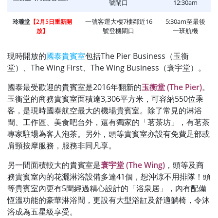
號閘口
12:30am
一號客運大樓7樓鄰近16
5:30am至最後
玲瓏堂
【2月5日重新開
號登機閘口
一班航機
放】
現時開放的
國泰貴賓室
包括The Pier Business（玉衡
堂）、The Wing First、The Wing Business（寰宇堂）。
國泰最受歡迎的貴賓室是2016年翻新的
玉衡堂 (The Pier)
。
玉衡堂的商務貴賓室面積達3,306平方米，可容納550位乘
客，是現時國泰航空最大的機場貴賓室。除了常見的淋浴
間、工作區、美食吧台外，還有獨家的「茗茶坊」，有茗茶
專家駐場為客人泡茶。另外，頭等貴賓室亦設有免費足部或
肩頸按摩服務，服務非同凡享。
另一間面積較大的貴賓室是
寰宇堂 (The Wing)
，頭等及商
務貴賓室內的花灑淋浴設備多達41個，想沖涼不用排隊！頭
等貴賓室內更有5間經過精心設計的「浴泉居」，內有配備
恆溫功能的豪華淋浴間，更設有大型浴缸及舒適躺椅，令沐
浴成為五星級享受。