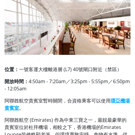
位置：
一號客運大樓離港層 (L7) 40號閘口附近（禁區）
開放時間：
4:50am - 7:20am／3:25pm - 5:55pm／6:50pm
- 12:05am
阿聯酋航空貴賓室暫時關閉，合資格乘客可以使用
環亞機場
貴賓室
。
阿聯酋航空 (Emirates) 作為中東三寶之一，最靚最豪華的
貴賓室位於杜拜機場，相較之下，香港機場的Emirates
Lounge裝修略顯老派，但環境寬敞安靜，食物有水準，供