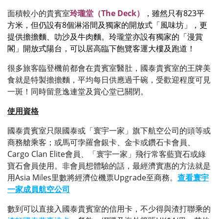
面積較小的貴賓室
玲瓏堂（The Deck）
，雖然只有823平
方米，但仍設有8個淋浴間及獨家的開放式「風味坊」，更
提供擔擔麵、叻沙及牛肉麵。玲瓏堂亦設有獨家的「漫賞
閣」開放式陽台，可以居高臨下飽覽客運大樓及跑道！
很多旅客臨登機前都會在貴賓室醫肚，國泰貴賓室的王牌美
食就是特製擔擔麵，平均每日供應過千碗，受歡迎程度可見
一斑！同時留意逸連堂及賞心堂已關閉。
使用資格
國泰貴賓室只限國泰或「寰宇一家」旗下航空公司的頭等或
商務艙乘客；或馬可孛羅會銀卡、金卡或鑽石卡會員、
Cargo Clan Elite會員、「寰宇一家」飛行常客藍寶石或綠
寶石會員使用。非會員想體驗的話，最經濟實惠的方法就是
用Asia Miles里數將經濟位機票Upgrade至商務。
查看寰宇
一家成員航空公司
數到可以直接入國泰貴賓室的信用卡，不少得與渣打聯乘的