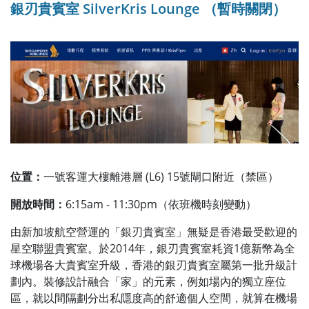
銀刃貴賓室 SilverKris Lounge （暫時關閉）
位置：
一號客運大樓離港層 (L6) 15號閘口附近（禁區）
開放時間：
6:15am - 11:30pm（依班機時刻變動）
由新加坡航空營運的「銀刃貴賓室」無疑是香港最受歡迎的
星空聯盟貴賓室。於2014年，銀刃貴賓室耗資1億新幣為全
球機場各大貴賓室升級，香港的銀刃貴賓室屬第一批升級計
劃內。裝修設計融合「家」的元素，例如場內的獨立座位
區，就以間隔劃分出私隱度高的舒適個人空間，就算在機場