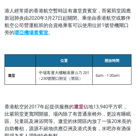
港人經常搭的香港航空暫時設有遨堂貴賓室，而紫荊堂因應
新冠肺炎由2020年3月27日起關閉。乘坐由香港航空或夥伴
航空公司營運航班的合資格乘客可以使用位於1號登機閘口
旁的
環亞機場貴賓室
。
位置
開放時間
中場客運大樓離港層 (L7) 201
6am - 1:30am
遨堂
- 230號閘口附近（禁區）
香港航空於2017年起提供服務的
遨堂
佔地13,940平方呎，
比紫荊堂更寬闊開揚。場內除了有普通座椅外，更設有睡眠
區、兒童區及淋浴間等。遨堂的休閒區內放了一張20米長的
自助餐枱，源源不絕地供應亞洲及港式美食，水吧亦有酒保
即場為客人調制特色飲料。