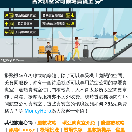
搭飛機坐商務艙或頭等艙，除了可以享受機上寬闊的空間、
美食同服務，仲有一個待遇就係可以享用航空公司的專屬貴
賓室！這類貴賓室使用門檻較高，人不會太多所以空間更寧
靜，淋浴、按摩等服務亦不另外收費。現時香港機場內有13
間航空公司貴賓室，這些貴賓室的環境設施如何？點先夠資
格入？等
MoneyHero
為大家逐一介紹！
其他旅遊心得：
里數攻略
｜
環亞貴賓室介紹
｜
賺里數攻略
｜
銀聯Lounge
｜
機場接送
｜
機場快線
｜
里數換機票
｜
儲里