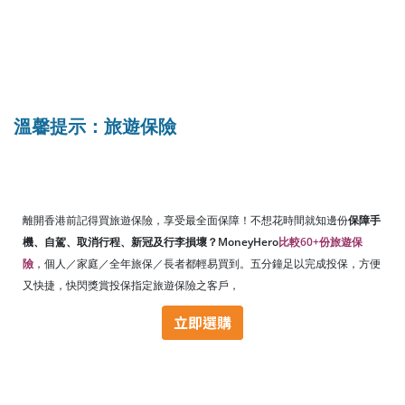
溫馨提示：旅遊保險
離開香港前記得買旅遊保險，享受最全面保障！不想花時間就知邊份
保障手
機、自駕、取消行程、新冠及行李損壞？MoneyHero
比較60+份旅遊保
險
，個人／家庭／全年旅保／長者都輕易買到。五分鐘足以完成投保，方便
又快捷，快閃獎賞投保指定旅遊保險之客戶，