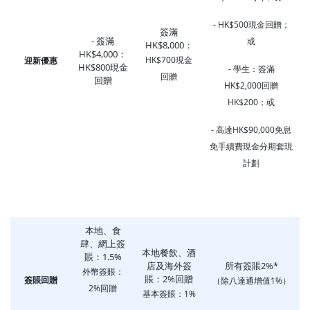
- HK$500現金回贈；
簽滿
- 簽滿
或
HK$8,000：
HK$4,000：
HK$700現金
迎新優惠
HK$800現金
- 學生：簽滿
回贈
回贈
HK$2,000回贈
HK$200；或
- 高達HK$90,000免息
免手續費現金分期套現
計劃
本地、食
肆、網上簽
本地餐飲、酒
賬：1.5%
店及海外簽
所有簽賬2%*
外幣簽賬：
賬：2%回贈
簽賬回贈
（除八達通增值1%）
2%回贈
基本簽賬：1%