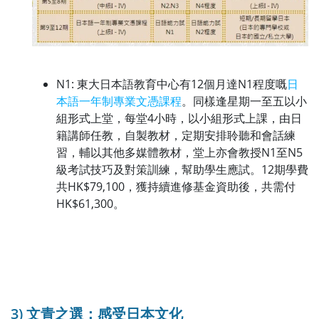
N1: 東大日本語教育中心有12個月達N1程度嘅
日
本語一年制專業文憑課程
。同樣逢星期一至五以小
組形式上堂，每堂4小時，以小組形式上課，由日
籍講師任教，自製教材，定期安排聆聽和會話練
習，輔以其他多媒體教材，堂上亦會教授N1至N5
級考試技巧及對策訓練，幫助學生應試。12期學費
共HK$79,100，獲持續進修基金資助後，共需付
HK$61,300。
3) 文青之選：感受日本文化