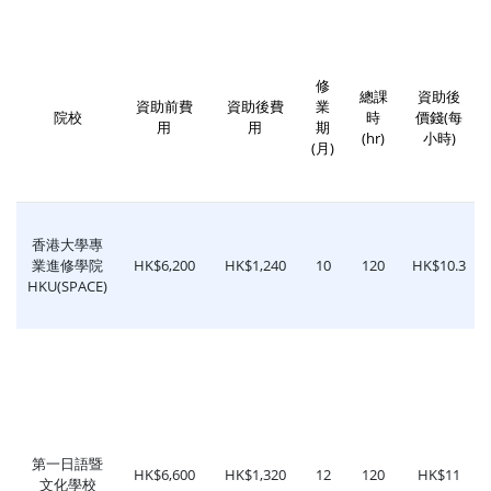
修
總課
資助後
資助前費
資助後費
業
院校
時
價錢(每
用
用
期
(hr)
小時)
(月)
香港大學專
業進修學院
HK$6,200
HK$1,240
10
120
HK$10.3
HKU(SPACE)
第一日語暨
HK$6,600
HK$1,320
12
120
HK$11
文化學校