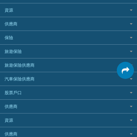
Citibank 花旗銀行
精選外幣網購信用卡
免入息貸款
清卡數貸款教學
Citibank花旗銀行
資源
CNCBI 信銀國際
尊尚信用卡
免TU貸款
循環貸款教學
AE美國運通
CreFIT 維信
公司信用卡
Black Friday優惠
供應商
急借錢
個人化貸款產品推介 🔥全新
DBS星展銀行
DBS 星展銀行
電子錢包信用卡
淘寶付款方式
業主貸款
債務重組一覽
HSBC滙豐銀行
八達通自動增值信用卡
保險
DSB 大新銀行
日本遊信用卡攻略
一田購物優惠日
汽車貸款
供樓利息扣稅
Mox
Fubon 富邦銀行
韓國遊信用卡攻略
SOGO感謝祭
旅遊保險
緊急貸款比較
旅遊保險
最佳貸款app
信銀國際
HK Finance 香港信貸
台灣遊信用卡攻略
HKTVmall優惠碼
汽車保險
最佳小額貸款比較
大新銀行
日本旅遊保險及資訊
HSBC 滙豐銀行貸款
旅遊保險供應商
機場貴賓室信用卡
交稅優惠
家居保險
易批必批貸款
恒生銀行
泰國旅遊保險及資訊
K Cash 貸款
Visa信用卡
酒店優惠碼
家傭保險
AXA 安盛
24小時貸款
汽車保險供應商
Standard Chartered渣打銀行
台灣旅遊保險及資訊
Mox 銀行
萬事達卡
機票優惠碼
寵物保險
AIG 美亞
最佳循環貸款
安信EarnMORE
韓國旅遊保險及資訊
大新汽車保險
National Resources 中潤物業按揭
銀聯信用卡
股票戶口
定期人壽保險
Allianz 安聯
AEON
歐洲旅遊保險及資訊
中銀汽車保險
OCBC 華僑銀行
高獎賞信用卡推薦
危疾保險
Allied World 世聯
富途證券
東亞銀行
供應商
越南旅遊保險及資訊
Allianz安聯汽車保險
PrimeCredit 安信信貸
酒店信用卡
年金資訊
Avo
IB盈透證券
SIM
澳洲旅遊保險及資訊
bolttech保障汽車保險
Promise 邦民日本財務
富途牛牛好唔好？
資源
樓宇火險
中國銀行
老虎證券
Airwallex信用卡
長者嘆世界
Zurich蘇黎世汽車保險
Rabbit Credit月兔信貸
Webull微牛證券好唔好？
Bolttech 保特
uSMART 盈立證券
股票戶口開戶
供應商
家庭親子遊
QBE昆士蘭汽車保險
Standard Chartered 渣打銀行
Longbridge長橋證券好唔好？