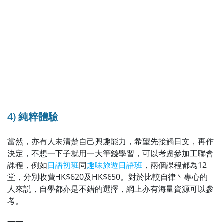
4) 純粹體驗
當然，亦有人未清楚自己興趣能力，希望先接觸日文，再作
決定，不想一下子就用一大筆錢學習，可以考慮參加工聯會
課程，例如
日語初班
同
趣味旅遊日語班
，兩個課程都為12
堂，分別收費HK$620及HK$650。對於比較自律丶專心的
人來説，自學都亦是不錯的選擇，網上亦有海量資源可以參
考。
——