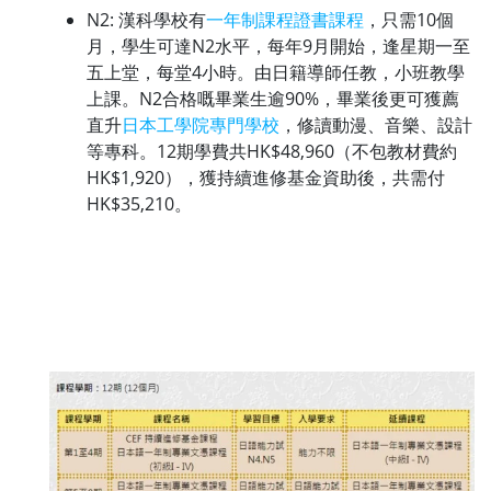
N2: 漢科學校有
一年制課程證書課程
，只需10個
月，學生可達N2水平，每年9月開始，逢星期一至
五上堂，每堂4小時。由日籍導師任教，小班教學
上課。N2合格嘅畢業生逾90%，畢業後更可獲薦
直升
日本工學院專門學校
，修讀動漫、音樂、設計
等專科。12期學費共HK$48,960（不包教材費約
HK$1,920），獲持續進修基金資助後，共需付
HK$35,210。