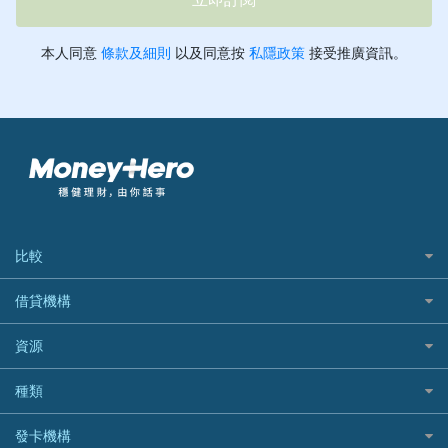
比較
私人貸款比較
借貸機構
稅季/稅務貸款
BEA 東亞銀行
資源
網上貸款
BOC 中國銀行
結餘轉戶(清卡數貸款)
如何申請個人貸款
種類
Cashing Pro 優尚信貸
銀行貸款
如何管理個人貸款
CCB(Asia) 中國建設銀行 (亞洲)
網購優惠
發卡機構
財務公司貸款
個人貸款有用資訊