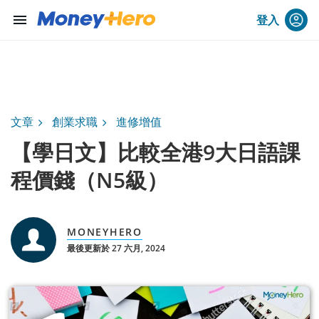
menu
登入
文章
創業求職
進修增值
【學日文】比較全港9大日語課
程價錢（N5級）
MONEYHERO
最後更新於 27 六月, 2024