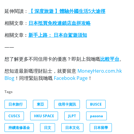
延伸閱讀：
【 深度旅遊 】體驗外國生活5大途徑
相關文章：
日本抵買免稅連鎖店血拼攻略
相關文章︰
新手上路： 日本自駕遊須知
——
想了解更多不同信用卡的優惠？即刻上我哋嘅
比較平台
。
想知道最新嘅理財貼士，就要留意
MoneyHero.com.hk
Blog
！同埋緊貼我哋嘅
Facebook Page
！
Tags
日本旅行
東亞
信用卡資訊
BUSCE
CUSCS
HKU SPACE
JLPT
pasona
持續進修基金
日文
日本文化
日本留學