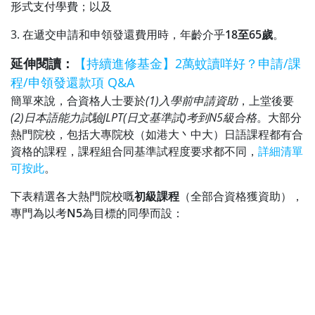
形式支付學費；以及
3. 在遞交申請和申領發還費用時，年齡介乎
18至65歲
。
延伸閱讀：
【持續進修基金】2萬蚊讀咩好？申請/課
程/申領發還款項 Q&A
簡單來說，合資格人士要於
(1)入學前申請資助
，上堂後要
(2)日本語能力試驗JLPT(日文基準試)考到N5級合格
。大部分
熱門院校，包括大專院校（如港大丶中大）日語課程都有合
資格的課程，課程組合同基準試程度要求都不同，
詳細清單
可按此
。
下表精選各大熱門院校嘅
初級課程
（全部合資格獲資助），
專門為以考
N5
為目標的同學而設：