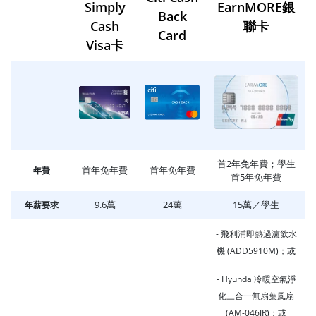
Simply
EarnMORE銀
Back
Cash
聯卡
Card
Visa卡
首2年免年費；學生
首年免年費
首年免年費
年費
首5年免年費
9.6萬
24萬
15萬／學生
年薪要求
- 飛利浦即熱過濾飲水
機 (ADD5910M)；或
- Hyundai冷暖空氣淨
化三合一無扇葉風扇
(AM-046JR)；或