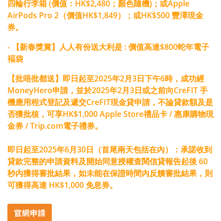
四輪行李箱 (價值：HK$2,480；顏色隨機)；或Apple
AirPods Pro 2（價值HK$1,849）；或HK$500 豐澤現金
券
。
- 【新春獎賞】人人有份送大利是 : 價值高達$800蛇年電子
褔袋
【批唔批都送】即日起至2025年2月3日下午6時，成功經
MoneyHero申請，並於2025年2月3日或之前向CreFIT 手
機應用程式登記及遞交CreFIT現金貸申請，不論貸款額及是
否獲批核，可享HK$1,000 Apple Store禮品卡 / 惠康購物現
金券 / Trip.com電子禮券
。
即日起至2025年6月30日（首尾兩天包括在內）：承諾收到
貸款完整的申請資料及開始同意授權查閱信貸報告起後 60
秒內獲得審批結果，如未能在保證時間內反饋審批結果，則
可獲得高達 HK$1,000 免息券。