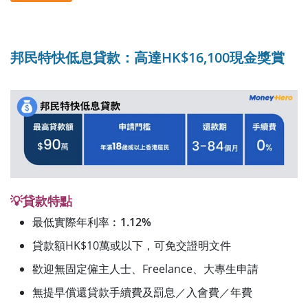
邦民特快低息貸款：高達HK$16,100現金獎賞
💡貸款特點
最低實際年利率︰
1.12%
貸款額HK$10萬或以下，可免交證明文件
歡迎無固定僱主人士、Freelance、大專生申請
無提早償還貸款手續費及罰息／入會費／年費