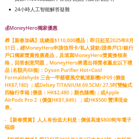
24小時人工智能解答疑難
💰MoneyHero獨家優惠
🎁【新春加碼】送總值$110,000禮品：即日起至2025年8月
31日，經MoneyHero申請信用卡/私人貸款/證券戶口/銀行
戶口獨家獎賞推廣產品，及填寫MoneyHero獎賞換領表
格，回答創意問題，MoneyHero將選出得獎者贏走以下禮
品 (名額共88個)：Dyson Purifier Hot+Cool
Formaldehyde 三合一甲醛暖風空氣清新機HP09 (價值
HK$7,180) ；或Delsey TITANIUM 69.5CM/ 27.5吋雙輪式
四輪行李箱 (價值：HK$2,480；顏色隨機)；或Apple
AirPods Pro 2（價值HK$1,849）；或HK$500 豐澤現金
券。
- 【新春獎賞】人人有份送大利是 : 價值高達$800蛇年電子
褔袋