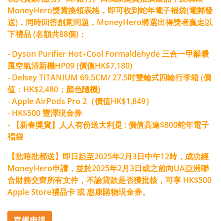
MoneyHero獎賞換領表格，即可收到蛇年電子褔袋(電郵發
送)，同時回答創意問題，MoneyHero將選出得獎者贏走以
下禮品 (名額共88個)：
- Dyson Purifier Hot+Cool Formaldehyde 三合一甲醛暖
風空氣清新機HP09 (價值HK$7,180)
- Delsey TITANIUM 69.5CM/ 27.5吋雙輪式四輪行李箱 (價
值：HK$2,480；顏色隨機)
- Apple AirPods Pro 2（價值HK$1,849）
- HK$500 豐澤現金券
- 【新春獎賞】人人有份送大利是 : 價值高達$800蛇年電子
褔袋
【批唔批都送】
即日起至2025年2月3日中午12時，成功經
MoneyHero申請，並於2025年2月3日或之前向UA亞洲聯
合財務交齊所有文件，不論貸款是否獲批核，可享 HK$500
Apple Store禮品卡 或 惠康購物現金券。