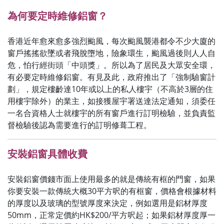
為何要定時維修鋁窗？
香港近年愈來愈多強烈颱風，每次颱風襲港都令不少大廈的
窗戶搖搖欲墜或者飛脫墮地，險象環生，颱風過後則人人自
危，怕行經街頭「中頭獎」。所以為了居民及大眾安全環，
有必要定時維修鋁窗。有見及此，政府推出了「強制驗窗計
劃」，規定樓齡達10年或以上的私人樓宇（不高於3層的住
用樓宇除外）的業主，如接獲屋宇署送達法定通知，須委任
一名合資格人士就樓宇的所有窗戶進行訂明檢驗，並負責監
督檢驗後認為需要進行的訂明修葺工程。
安裝鋁窗具體收費
安裝鋁窗價錢市面上使用最多的就是傳統有框的門窗，如果
你要安裝一款傳統大概30平方呎的有框窗，價格會根據材料
的厚度以及玻璃的型號厚度來決定，例如選用是鋁材厚度
50mm，正常定價約HK$200/平方呎起；如果鋁材厚度厚一