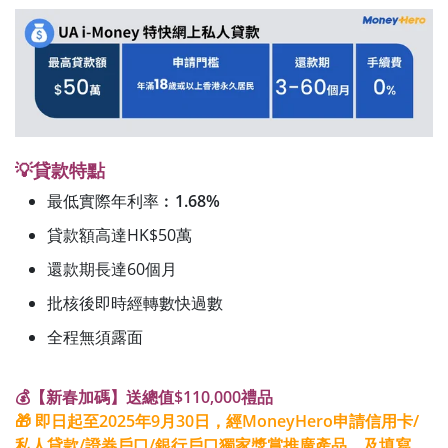
💡貸款特點
最低實際年利率︰
1.68%
貸款額高達HK$50萬
還款期長達60個月
批核後即時經轉數快過數
全程無須露面
💰【新春加碼】送總值$110,000禮品
🎁 即日起至2025年9月30日，經MoneyHero申請信用卡/
私人貸款/證券戶口/銀行戶口獨家獎賞推廣產品，及填寫