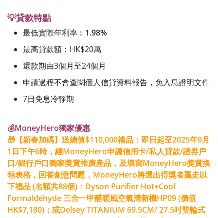
💡貸款特點
最低實際年利率︰
1.98%
最高貸款額：HK$20萬
還款期由3個月至24個月
申請過程不會查閱個人信貸資料報告，免入息證明文件
7日免息冷靜期
💰MoneyHero獨家優惠
🎁【新春加碼】送總值$110,000禮品：即日起至
2025年9月
1日下午6時
，經MoneyHero申請信用卡/私人貸款/證券戶
口/銀行戶口獨家獎賞推廣產品，及填寫MoneyHero獎賞換
領表格，回答創意問題，MoneyHero將選出得獎者贏走以
下禮品 (名額共88個)：Dyson Purifier Hot+Cool
Formaldehyde 三合一甲醛暖風空氣清新機HP09 (價值
HK$7,180)；或Delsey TITANIUM 69.5CM/ 27.5吋雙輪式