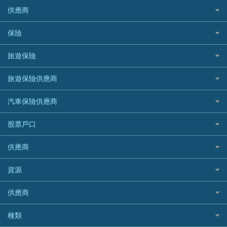
CreFIT 維信
公司信用卡
Black Friday優惠
供應商
急借錢
個人化貸款產品推介 🔥全新
DBS星展銀行
DBS 星展銀行
電子錢包信用卡
淘寶付款方式
業主貸款
債務重組一覽
HSBC滙豐銀行
八達通自動增值信用卡
保險
DSB 大新銀行
日本遊信用卡攻略
一田購物優惠日
汽車貸款
供樓利息扣稅
Mox
Fubon 富邦銀行
韓國遊信用卡攻略
SOGO感謝祭
旅遊保險
緊急貸款比較
旅遊保險
最佳貸款app
信銀國際
HK Finance 香港信貸
台灣遊信用卡攻略
HKTVmall優惠碼
汽車保險
最佳小額貸款比較
大新銀行
日本旅遊保險及資訊
HSBC 滙豐銀行貸款
旅遊保險供應商
機場貴賓室信用卡
交稅優惠
家居保險
易批必批貸款
恒生銀行
泰國旅遊保險及資訊
K Cash 貸款
Visa信用卡
酒店優惠碼
家傭保險
AXA 安盛
24小時貸款
汽車保險供應商
Standard Chartered渣打銀行
台灣旅遊保險及資訊
Mox 銀行
萬事達卡
機票優惠碼
寵物保險
AIG 美亞
最佳循環貸款
安信EarnMORE
韓國旅遊保險及資訊
大新汽車保險
National Resources 中潤物業按揭
銀聯信用卡
股票戶口
定期人壽保險
Allianz 安聯
AEON
歐洲旅遊保險及資訊
中銀汽車保險
OCBC 華僑銀行
高獎賞信用卡推薦
危疾保險
Allied World 世聯
富途證券
東亞銀行
供應商
越南旅遊保險及資訊
Allianz安聯汽車保險
PrimeCredit 安信信貸
酒店信用卡
年金資訊
Avo
IB盈透證券
SIM
澳洲旅遊保險及資訊
bolttech保障汽車保險
Promise 邦民日本財務
富途牛牛好唔好？
資源
樓宇火險
中國銀行
老虎證券
Airwallex信用卡
長者嘆世界
Zurich蘇黎世汽車保險
Rabbit Credit月兔信貸
Webull微牛證券好唔好？
Bolttech 保特
uSMART 盈立證券
股票戶口開戶
供應商
家庭親子遊
QBE昆士蘭汽車保險
Standard Chartered 渣打銀行
Longbridge長橋證券好唔好？
Blue Cross 藍十字
華盛証券
證券行邊間好？
全年周圍飛
平安汽車保險
UA 亞洲聯合財務
老虎證券好唔好？
銀行戶口比較
種類
中國平安
長橋證券
港股5隻高息ETF精選
手機邊份好
WeLab Bank
華盛証券好唔好？