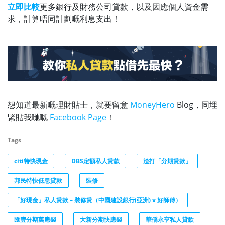
立即比較
更多銀行及財務公司貸款，以及因應個人資金需
求，計算唔同計劃嘅利息支出！
想知道最新嘅理財貼士，就要留意
MoneyHero
Blog，同埋
緊貼我哋嘅
Facebook Page
！
Tags
citi特快現金
DBS定額私人貸款
渣打「分期貸款」
邦民特快低息貸款
裝修
「好現金」私人貸款 – 裝修貸（中國建設銀行(亞洲) x 好師傅）
匯豐分期萬應錢
大新分期快應錢
華僑永亨私人貸款