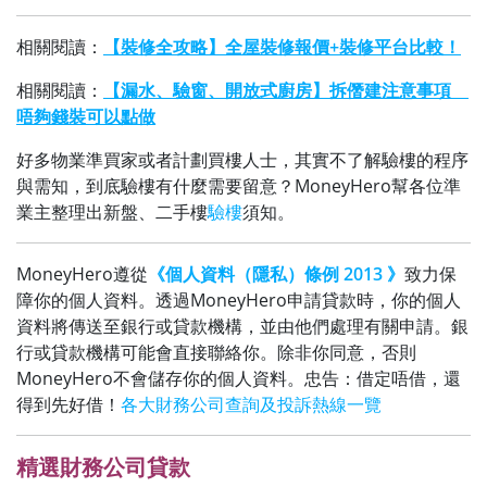
相關閱讀：
【裝修全攻略】全屋裝修報價+裝修平台比較！
相關閱讀：
【漏水、驗窗、開放式廚房】拆僭建注意事項
唔夠錢裝可以點做
好多物業準買家或者計劃買樓人士，其實不了解驗樓的程序
與需知，到底驗樓有什麼需要留意？MoneyHero幫各位準
業主整理出新盤、二手樓
驗樓
須知。
MoneyHero遵從
《個人資料（隱私）條例 2013 》
致力保
障你的個人資料。透過MoneyHero申請貸款時，你的個人
資料將傳送至銀行或貸款機構，並由他們處理有關申請。銀
行或貸款機構可能會直接聯絡你。除非你同意，否則
MoneyHero不會儲存你的個人資料。忠告：借定唔借，還
得到先好借！
各大財務公司查詢及投訴熱線一覽
精選財務公司貸款