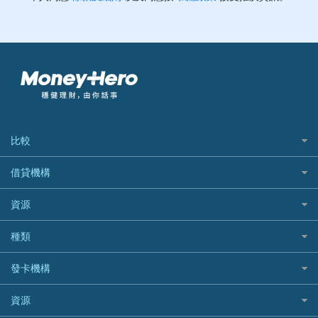
比較
私人貸款比較
借貸機構
稅季/稅務貸款
BEA 東亞銀行
資源
網上貸款
BOC 中國銀行
結餘轉戶(清卡數貸款)
如何申請個人貸款
種類
Cashing Pro 優尚信貸
銀行貸款
如何管理個人貸款
CCB(Asia) 中國建設銀行 (亞洲)
網購優惠
發卡機構
財務公司貸款
個人貸款有用資訊
Citibank 花旗銀行
精選外幣網購信用卡
免入息貸款
清卡數貸款教學
Citibank花旗銀行
資源
CNCBI 信銀國際
尊尚信用卡
免TU貸款
循環貸款教學
AE美國運通