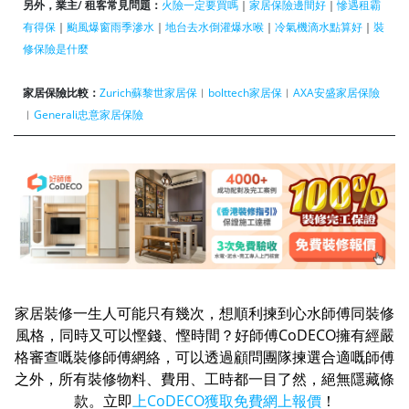
另外，業主/ 租客常見問題：
火險一定要買嗎
｜
家居保險邊間好
｜
慘遇租霸
有得保
｜
颱風爆窗雨季滲水
｜
地台去水倒灌爆水喉
｜
冷氣機滴水點算好
｜
裝
修保險是什麼
家居保險比較：
Zurich蘇黎世家居保
︱
bolttech家居保
︱
AXA安盛家居保險
︱
Generali忠意家居保險
家居裝修一生人可能只有幾次，想順利揀到心水師傅同裝修
風格，同時又可以慳錢、慳時間？好師傅CoDECO擁有經嚴
格審查嘅裝修師傅網絡，可以透過顧問團隊揀選合適嘅師傅
之外，所有裝修物料、費用、工時都一目了然，絕無隱藏條
款。立即
上CoDECO獲取免費網上報價
！