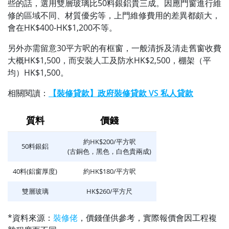
些的話，選用雙層玻璃比50料銀鋁貴三成。因應門窗進行維
修的區域不同、材質優劣等，上門維修費用的差異都頗大，
會在HK$400-HK$1,200不等。
另外亦需留意30平方呎的有框窗，一般清拆及清走舊窗收費
大概HK$1,500，而安裝人工及防水HK$2,500，棚架（平
均）HK$1,500。
相關閱讀：
【裝修貸款】政府裝修貸款 VS 私人貸款
質料
價錢
約HK$200/平方呎
50料銀鋁
(古銅色，黑色，白色貴兩成)
40料(鋁窗厚度)
約HK$180/平方呎
雙層玻璃
HK$260/平方尺
*資料來源：
裝修佬
，價錢僅供參考，實際報價會因工程複