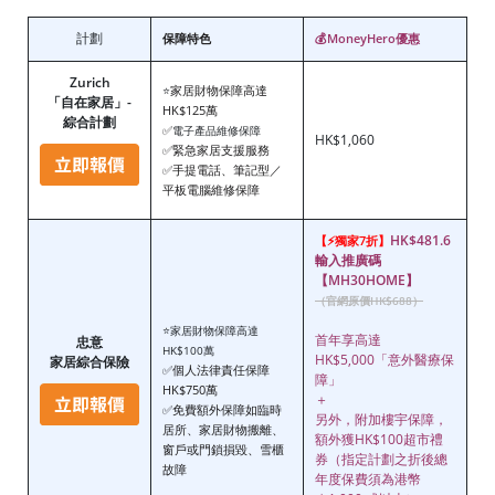
計劃
保障特色
💰
MoneyHero優惠
Zurich
家居財物保障高達
⭐
「自在家居」-
HK$125萬
綜合計劃
✅
電子產品維修保障
HK$1,060
✅緊急家居支援服務
✅手提電話、筆記型／
平板電腦維修保障
HK$481.6
【⚡獨家7折】
輸入推廣碼
【MH30HOME】
（官網原價HK$688）
⭐家居財物保障高達
首年享高達
忠意
HK$100萬
HK$5,000「意外醫療保
家居綜合保險
✅個人法律責任保障
障」
HK$750萬
＋
✅免費額外保障如臨時
另外，附加樓宇保障，
居所、家居財物搬離、
額外獲HK$100超市禮
窗戶或門鎖損毀、雪櫃
券（
指定計劃之折後總
故障
年度保費須為港幣