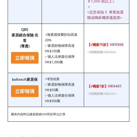
＄1,000 或以上）
＋
<忠意保險 X 專業旅運
聯成獨家機票優惠票>
QBE
無索償保費折扣高達
家居綜合保險 住
⭐
20%
客
HK$566
【⚡獨家75折】
✅家居財物保障高達
(尊貴)
HK$100萬
（官網原價HK$754）
✅個人法律責任保障
HK$1,000萬
bolttech
家居保
⭐零墊底費
✅家居財物保障高達
HK$441
【⚡獨家7折】
HK$50萬
（官網原價HK$630）
✅個人法律責任保障
HK$500萬
圖表內資料以建築面積500呎的單位計算