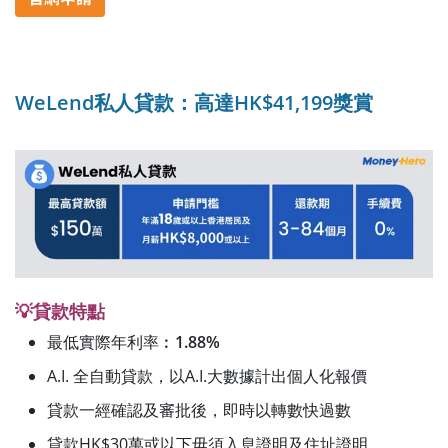
WeLend私人貸款：高達HK$41,199獎賞
💡貸款特點
最低實際年利率︰
1.88%
A.I. 全自動貸款，以A.I.大數據計出個人化報價
貸款一經確認及審批後，即時以轉數快過數
貸款HK$30萬或以下毋須入息證明及住址證明