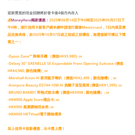
迎新獎賞的現金回贈將於發卡後4個月內存入
💰
MoneyHero獨家優惠：
2025年08月14日下午6時至2025年09月07日下
午6時
，渣打信用卡新客戶經本網申請渣打國泰Mastercard，7日内填妥奬
品兌換表格，於2025年10月07日或之前或之前獲批，無需簽賬可獲以下獎
賞之一：
-Dyson Zone™ 降噪耳機 （價值HK$5,980); or
-Delsey 30" GRENELLE SE Expandable Front Opening Suitcase (價值
HK$4,980; 顏色隨機) ; or
-Marshall Acton III 家用藍牙喇叭（價值HK$2,499；顏色隨機）; or
-Acerpure Beauty DS744-10W AI 負離子造型風筒 (價值HK$1,399); or
-BRUNO BAK801 即熱式飲水機（價值HK$998 ; 顏色隨機）; or
-HK$900 Apple Store禮品卡; or
-HK$900 惠康購物現金券; or
-HK$900 HKTVmall電子購物禮券
加上信用卡迎新優惠，出卡獎上獎！