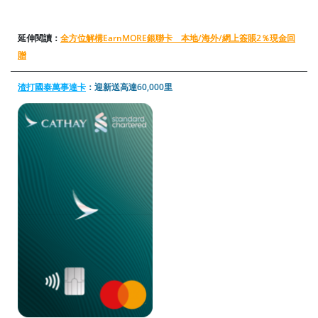
延伸閱讀：
全方位解構EarnMORE銀聯卡 本地/海外/網上簽賬2％現金回
贈
渣打國泰萬事達卡
：迎新送高達60,000里