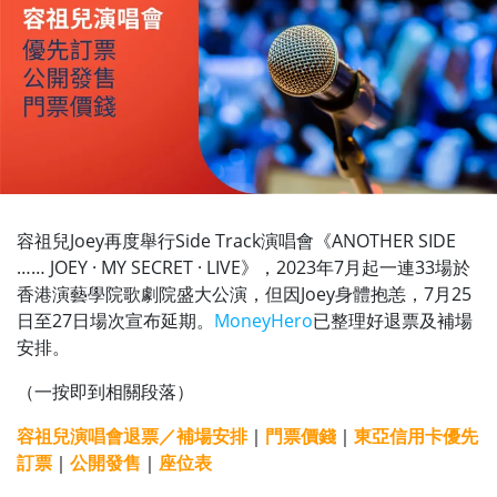
容祖兒Joey再度舉行Side Track演唱會《ANOTHER SIDE
…… JOEY · MY SECRET · LIVE》，2023年7月起一連33場於
香港演藝學院歌劇院盛大公演，但因Joey身體抱恙，7月25
日至27日場次宣布延期。
MoneyHero
已整理好退票及補場
安排。
（一按即到相關段落）
容祖兒演唱會退票／補場安排
｜
門票價錢
｜
東亞信用卡優先
訂票
｜
公開發售
｜
座位表