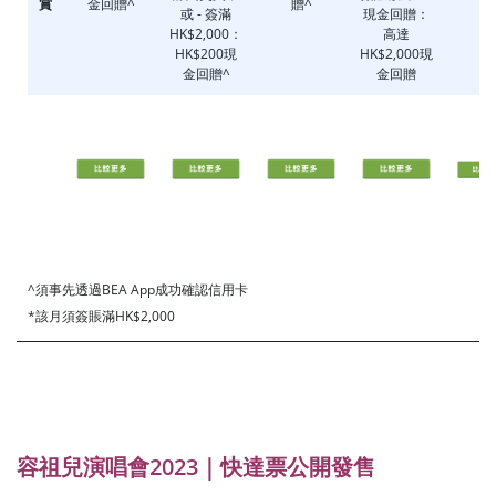
賞
金回贈^
贈^
或 - 簽滿
現金回贈：
HK$2,000：
高達
HK$200現
HK$2,000現
金回贈^
金回贈
^須事先透過
BEA App成功確認信用卡
*該月須簽賬滿HK$2,000
容祖兒演唱會2023｜快達票公開發售