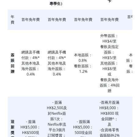
卡
卡
專學生）
年
首年
首年免年費
首年免年費
首年免年費
首年免年費
費
費
外幣簽賬：
HK$4/里
餐飲及指定
網購及手機
網購及手機
簽賬：
簽
本地簽賬：
本地
付款﹕4%*
付款﹕4%*
HK$5/里
賬
0.8%
賬：0
其他本地及
其他本地及
其他簽賬：
回
餐飲簽賬：
餐飲
海外簽賬：
海外簽賬：
HK$8/里
贈
1.2%
賬：2.
0.4%
0.4%
或
餐飲及海外
簽賬：4%回
贈
- 簽滿
-首兩月簽滿
HK$2,500及
HK$8,000：
於Netflix簽
HK$800 現
賬1次：
金回贈^；
迎
- 簽滿
- 簽賬滿
Netflix串流
及
新
HK$5,000：
HK$5,000：
平台3個月
-
合資格零售
-
獎
HK$500現
500現金回
訂閱獎賞；
簽賬額外2%