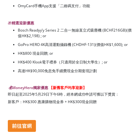
OmyCard手機App支援「二維碼支付」功能
🎁
精選迎新優惠
Bosch Readyy’y Series 2 二合一無線直立式吸塵機 (BCHF216GB)(價
值HK$2,198) ; or
GoPro HERO 4K高清運動攝錄機 (CHDHF-131)(價值HK$1,600); or
HK$800 現金回贈; or
HK$400 Klook電子禮券（只適用於全日制大學生）; or
高達HK$90,000免息免手續費現金分期套現計劃
💰MoneyHero獨家優惠
【新舊客戶均享迎新】
即日起至2025年5月29日下午6時，經本網成功申請可獲以下獎賞：
新客戶：HK$300 惠康購物現金券 + HK$300現金回贈