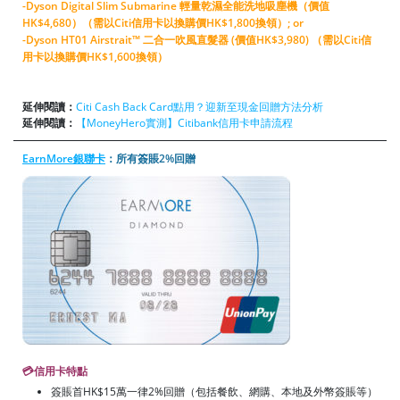
-Dyson Digital Slim Submarine 輕量乾濕全能洗地吸塵機（價值
HK$4,680）（需以Citi信用卡以換購價HK$1,800換領）; or
-Dyson HT01 Airstrait™ 二合一吹風直髮器 (價值HK$3,980) （需以Citi信
用卡以換購價HK$1,600換領）
延伸閱讀：
Citi Cash Back Card點用？迎新至現金回贈方法分析
延伸閱讀：
【MoneyHero實測】Citibank信用卡申請流程
EarnMore銀聯卡
：所有簽賬2%回贈
💳信用卡特點
簽賬首HK$15萬一律2%回贈（包括餐飲、網購、本地及外幣簽賬等）