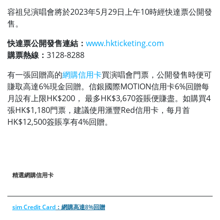
容祖兒演唱會將於2023年5月29日上午10時經快達票公開發
售。
快達票公開發售連結：
www.hkticketing.com
購票熱線：
3128-8288
有一張回贈高的
網購信用卡
買演唱會門票，公開發售時便可
賺取高達6%現金回贈。信銀國際MOTION信用卡6%回贈每
月設有上限HK$200， 最多HK$3,670簽賬便賺盡。如購買4
張HK$1,180門票，建議使用滙豐Red信用卡，每月首
HK$12,500簽賬享有4%回贈。
精選網購信用卡
sim Credit Card
：網購高達8%回贈