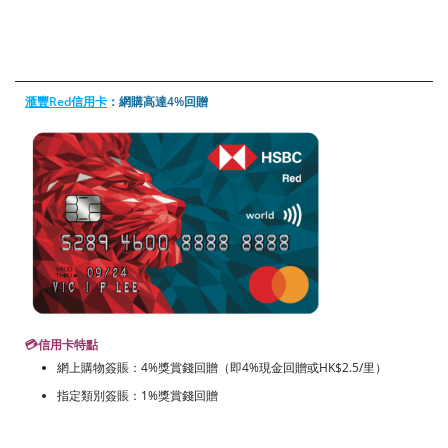
滙豐Red信用卡
：網購高達4%回贈
💳
信用卡特點
網上購物簽賬：4%獎賞錢回贈（即4%現金回贈或HK$2.5/里）
指定類別簽賬：1%獎賞錢回贈