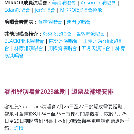
MIRROR成員演唱會：
姜濤演唱會
｜
Anson Lo演唱會
｜
Edan演唱會
｜
Jer演唱會
｜
MIRROR演唱會換飛
演唱會時間表：
台灣演唱會
｜
澳門演唱會
其他演唱會推介：
鄭秀文演唱會
｜
張敬軒演唱會
｜
BLACKPINK演唱會
|
陳奕迅演唱會
|
王菀之Serrini演唱
會
|
林家謙演唱會
|
周國賢演唱會
｜
五月天演唱會
|
林宥
嘉演唱會
容祖兒演唱會2023延期｜退票及補場安排
容祖兒Side Track演唱會7月25日至27日的場次需要延期，
觀眾可選擇於8月24日至26日持原有門票觀看，或於7月25
日至29日期間帶到門票正本到演唱會辦事處申請退票退款手
續。
詳情