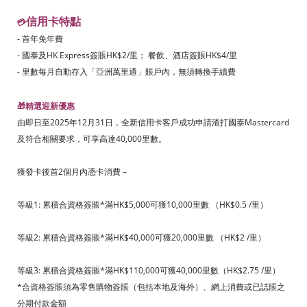
信用卡特點
💳
- 首年免年費
- 國泰及HK Express簽賬HK$2/里； 餐飲、酒店簽賬HK$4/里
- 里數每月自動存入「亞洲萬里通」賬戶內，無須轉換手續費
🎁
精選迎新優惠
由即日至2025年12月31日，全新信用卡客戶成功申請渣打國泰Mastercard
及符合相關要求，可享高達40,000里數。
獲發卡後首2個月內憑卡消費 –
等級1: 累積合資格簽賬*滿HK$5,000可獲10,000里數 （HK$0.5 /里）
等級2: 累積合資格簽賬*滿HK$40,000可獲20,000里數 （HK$2 /里）
等級3: 累積合資格簽賬*滿HK$110,000可獲40,000里數（HK$2.75 /里）
*合資格簽賬須為零售購物簽賬（包括本地及海外）、網上消費或已誌賬之
分期付款金額