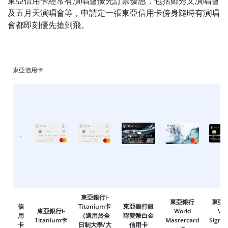
東亞信用卡經常有演唱會優先訂票優惠，包括鄭秀文演唱會
及五月天演唱會等，申請定一張東亞信用卡傍身隨時有演唱
會都即刻優先搶到飛
。
東亞信用卡
-
東亞銀行i-
東亞銀行
東亞
信
Titanium卡
東亞銀行銀
東亞銀行i-
World
Vis
用
（適用於全
聯雙幣白金
Titanium卡
Mastercard
Signa
卡
日制大學/大
信用卡