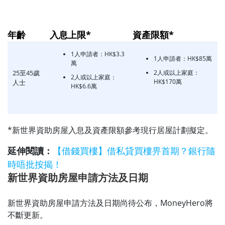
年齡
入息上限*
資產限額*
1人申請者：HK$3.3
1人申請者：HK$85萬
萬
25至45歲
2人或以上家庭：
2人或以上家庭：
HK$170萬
人士
HK$6.6萬
*新世界資助房屋入息及資產限額參考現行居屋計劃擬定。
延伸閱讀：
【借錢買樓】借私貸買樓畀首期？銀行隨
時唔批按揭！
新世界資助房屋申請方法及日期
新世界資助房屋申請方法及日期尚待公布，MoneyHero將
不斷更新。