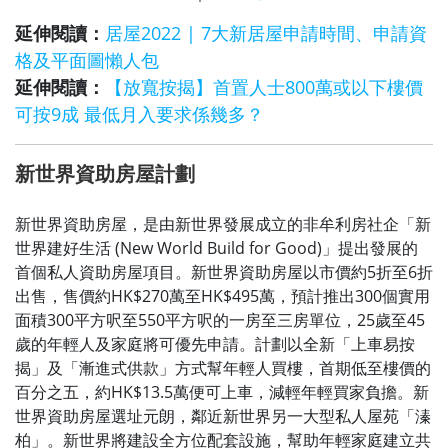
延伸閱讀：
居屋2022 | 7大新居屋申請時間、申請資
格及平面圖懶人包
延伸閱讀：
【放寬按揭】首置人士800萬或以下樓價
可按9成 最低月入要求係幾多？
新世界資助房屋計劃
新世界資助房屋，是由新世界發展成立的非牟利房社企「新
世界建好生活 (New World Build for Good)」提出發展的
首個私人資助房屋項目。新世界資助房屋以市價約5折至6折
出售，售價約HK$270萬至HK$495萬，預計推出300個實用
面積300平方呎至550平方呎的一房至三房單位，25歲至45
歲的年輕人及家庭將可優先申請。計劃以全新「上車易按
揭」及「漸進式供款」方式幫年輕人買樓，首期低至樓價的
百分之五，約HK$13.5萬便可上車，減輕年輕買家負擔。新
世界資助房屋選址元朗，鄰近新世界另一大型私人屋苑「溱
柏」。新世界將建設全方位配套設施，幫助年輕家庭建立共