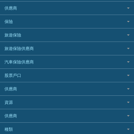
免TU貸款
循環貸款教學
AE美國運通
CreFIT 維信
公司信用卡
Black Friday優惠
供應商
急借錢
個人化貸款產品推介 🔥全新
DBS星展銀行
DBS 星展銀行
電子錢包信用卡
淘寶付款方式
業主貸款
債務重組一覽
HSBC滙豐銀行
八達通自動增值信用卡
保險
DSB 大新銀行
日本遊信用卡攻略
一田購物優惠日
汽車貸款
供樓利息扣稅
Mox
Fubon 富邦銀行
韓國遊信用卡攻略
SOGO感謝祭
旅遊保險
緊急貸款比較
旅遊保險
最佳貸款app
信銀國際
HK Finance 香港信貸
台灣遊信用卡攻略
HKTVmall優惠碼
汽車保險
最佳小額貸款比較
大新銀行
日本旅遊保險及資訊
HSBC 滙豐銀行貸款
旅遊保險供應商
機場貴賓室信用卡
交稅優惠
家居保險
易批必批貸款
恒生銀行
泰國旅遊保險及資訊
K Cash 貸款
Visa信用卡
酒店優惠碼
家傭保險
AXA 安盛
24小時貸款
汽車保險供應商
Standard Chartered渣打銀行
台灣旅遊保險及資訊
Mox 銀行
萬事達卡
機票優惠碼
寵物保險
AIG 美亞
最佳循環貸款
安信EarnMORE
韓國旅遊保險及資訊
大新汽車保險
National Resources 中潤物業按揭
銀聯信用卡
股票戶口
定期人壽保險
Allianz 安聯
AEON
歐洲旅遊保險及資訊
中銀汽車保險
OCBC 華僑銀行
高獎賞信用卡推薦
危疾保險
Allied World 世聯
富途證券
東亞銀行
供應商
越南旅遊保險及資訊
Allianz安聯汽車保險
PrimeCredit 安信信貸
酒店信用卡
年金資訊
Avo
IB盈透證券
SIM
澳洲旅遊保險及資訊
bolttech保障汽車保險
Promise 邦民日本財務
富途牛牛好唔好？
資源
樓宇火險
中國銀行
老虎證券
Airwallex信用卡
長者嘆世界
Zurich蘇黎世汽車保險
Rabbit Credit月兔信貸
Webull微牛證券好唔好？
Bolttech 保特
uSMART 盈立證券
股票戶口開戶
供應商
家庭親子遊
QBE昆士蘭汽車保險
Standard Chartered 渣打銀行
Longbridge長橋證券好唔好？
Blue Cross 藍十字
華盛証券
證券行邊間好？
全年周圍飛
平安汽車保險
UA 亞洲聯合財務
老虎證券好唔好？
銀行戶口比較
種類
中國平安
長橋證券
港股5隻高息ETF精選
手機邊份好