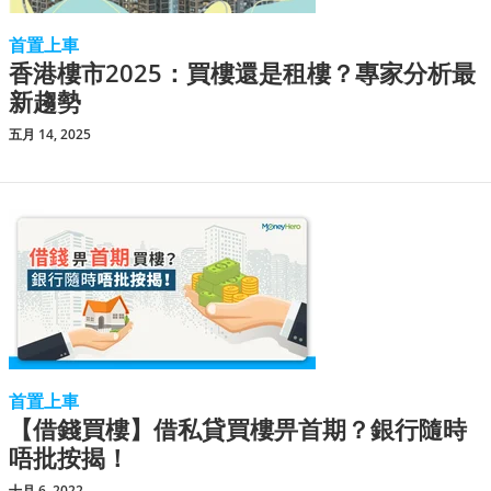
首置上車
香港樓市2025：買樓還是租樓？專家分析最
新趨勢
五月 14, 2025
首置上車
【借錢買樓】借私貸買樓畀首期？銀行隨時
唔批按揭！
十月 6, 2022