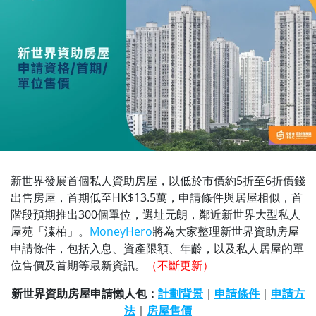
新世界發展首個私人資助房屋，以低於市價約5折至6折價錢
出售房屋，首期低至HK$13.5萬，申請條件與居屋相似，首
階段預期推出300個單位，選址元朗，鄰近新世界大型私人
屋苑「溱柏」。
MoneyHero
將為大家整理新世界資助房屋
申請條件，包括入息、資產限額、年齡，以及私人居屋的單
位售價及首期等最新資訊。
（不斷更新）
新世界資助房屋申請懶人包：
計劃背景
｜
申請條件
｜
申請方
法
｜
房屋售價