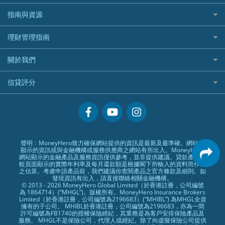
WeLab Bank
華盛証券好唔好？
尊尚銀行戶口
大新銀行
WeBull微牛證券
什麼是ETF？
定期存款
自駕遊比較
指南與資源
WeLend 貸款
漲樂全球通好唔好？
Citi Plus
Generali 忠意
漲樂全球通｜華泰國際
香港30大高息股排行
港元定存
相機有得保
X Wallet 貸款
IB盈透證券好唔好？
中信銀行inMotion
理財資訊
HSBC滙豐銀行
理財管理指南
OSL
黃金ETF懶人包
人民幣定存
專為孕婦設計的最佳旅遊保險
ZA Bank
盈立證券 uSMART 好唔好？
Airwallex銀行
識慳識賺
MSIG 三井住友
StashAway
最值得注意的比特幣ETF
美元定存
常用相關詞彙
最佳滑雪旅遊保險
關於我們
Stashaway好唔好？
債務管理
Prudential 保誠
Syfe
選股策略：五步調查攻略
英鎊定存
MoneyHero電子報
最適合BB的旅遊保險
Hashkey好唔好？
投資理財
服務承諾
QBE 昆士蘭
信貸評分
澳元定存
所有合作銀行或機構
Syfe好唔好？
置業安居
網上支援
Starr
信貸評分指南
人生保障
精選產品
Zurich 蘇黎世
精明旅遊
換領現金券流程
創業求職
常見問題
聲明﹕MoneyHero致力確保網站提供的資訊是最新及最準確。網站所
顯示的資訊或與金融機構或服務供應商之網站有所出入。MoneyHero
專欄文章
條款及細則
網站顯示的金融產品及服務資訊僅供參考，並非提供建議。貸款產品比
較頁面顯示的實際年利率及每月還款額是根據閣下所輸入的資料而作出
編輯守則
之估算。考慮申請產品前，我們建議你查閱產品之官方條款及細則。如
發現資訊有出入，請直接聯絡相關金融機構。
廣告合作
© 2013 - 2026 MoneyHero Global Limited（於香港註冊，公司編號
為 1864714）(“MHGL”)。版權所有。MoneyHero Insurance Brokers
廣告政策
Limited（於香港註冊，公司編號為2196683）(”MHIBL”) 為MHGL全資
擁有的子公司。 MHIBL於香港註冊，公司編號為2196683，亦為一間
私隱政策
許可編號為FB1740的授權保險經紀，其業務是為客戶安排保險產品及
服務。 MHGL不是保險公司，代理人或經紀。除了向虛擬保險公司提供