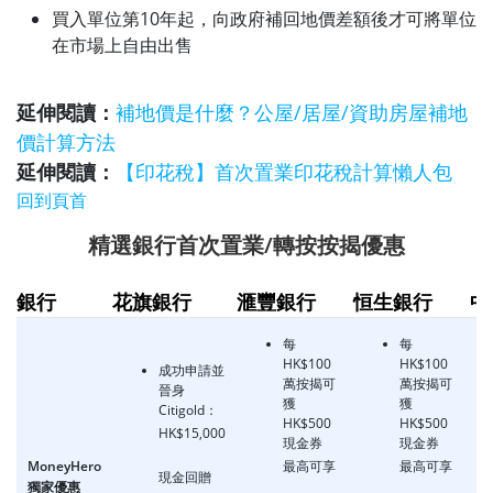
買入單位第10年起，向政府補回地價差額後才可將單位
在市場上自由出售
延伸閱讀：
補地價是什麼？公屋/居屋/資助房屋補地
價計算方法
延伸閱讀：
【印花稅】首次置業印花稅計算懶人包
回到頁首
精選銀行首次置業/轉按按揭優惠
銀行
花旗銀行
滙豐銀行
恒生銀行
中
每
每
HK$100
HK$100
成功申請並
萬按揭可
萬按揭可
晉身
獲
獲
Citigold：
HK$500
HK$500
HK$15,000
現金券
現金券
MoneyHero
最高可享
最高可享
現金回贈
獨家優惠