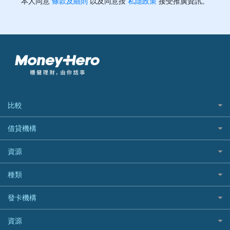
比較
私人貸款比較
借貸機構
稅季/稅務貸款
BEA 東亞銀行
資源
網上貸款
BOC 中國銀行
結餘轉戶(清卡數貸款)
如何申請個人貸款
種類
Cashing Pro 優尚信貸
銀行貸款
如何管理個人貸款
CCB(Asia) 中國建設銀行 (亞洲)
網購優惠
發卡機構
財務公司貸款
個人貸款有用資訊
Citibank 花旗銀行
精選外幣網購信用卡
免入息貸款
清卡數貸款教學
Citibank花旗銀行
資源
CNCBI 信銀國際
尊尚信用卡