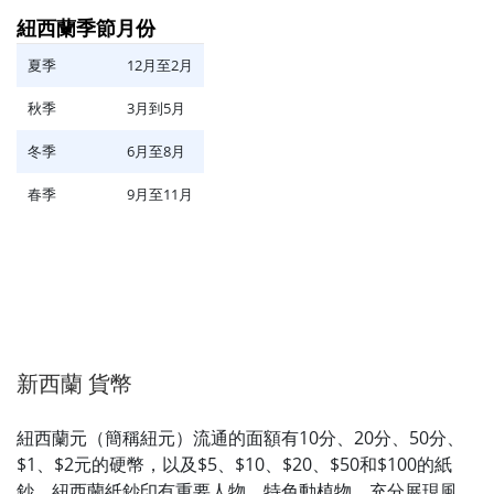
紐西蘭季節
月份
夏季
12月至2月
秋季
3月到5月
冬季
6月至8月
春季
9月至11月
新西蘭 貨幣
紐西蘭元（簡稱紐元）流通的面額有10分、20分、50分、
$1、$2元的硬幣，以及$5、$10、$20、$50和$100的紙
鈔。紐西蘭紙鈔印有重要人物、特色動植物，充分展現風