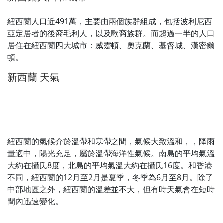
紐西蘭人口近491萬，主要由兩個族群組成，包括波利尼西
亞定居者的後裔毛利人，以及歐裔族群。而超過一半的人口
居住在紐西蘭四大城市：威靈頓、奧克蘭、基督城、漢密爾
頓。
新西蘭 天氣
紐西蘭的氣候介於溫帶和寒帶之間，氣候大致溫和，，降雨
量適中，陽光充足，屬於溫帶海洋性氣候。南島的平均氣溫
大約在攝氏8度，北島的平均氣溫大約在攝氏16度。和香港
不同，紐西蘭的12月至2月是夏季，冬季為6月至8月。除了
中部地區之外，紐西蘭的溫差並不大，但有時天氣會在短時
間內迅速變化。