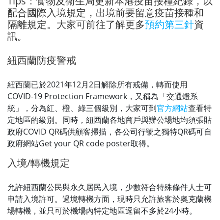
Tips：食物及衞生局更新本港疫苗接種紀錄，以
配合國際入境規定，出境前要留意疫苗接種和
隔離規定。大家可前往了解更多
預約第三針
資
訊。
紐西蘭防疫警戒
紐西蘭已於2021年12月2日解除所有戒備，轉而使用
COVID-19 Protection Framework，又稱為「交通燈系
統」，分為紅、橙、綠三個級別，大家可到
官方網站
查看特
定地區的級別。同時，紐西蘭各地商戶與辦公場地均須張貼
政府COVID QR碼供顧客掃描，各公司行號之獨特QR碼可自
政府網站Get your QR code poster取得。
入境/轉機規定
允許紐西蘭公民與永久居民入境，少數符合特殊條件人士可
申請入境許可。過境轉機方面，現時只允許旅客於奧克蘭機
場轉機，並只可於機場內特定地區逗留不多於24小時。