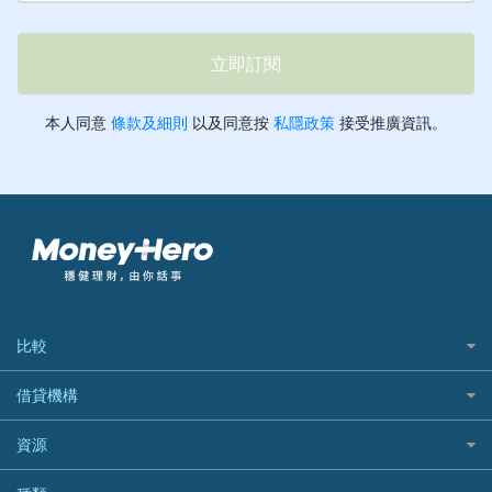
比較
私人貸款比較
借貸機構
稅季/稅務貸款
BEA 東亞銀行
資源
網上貸款
BOC 中國銀行
結餘轉戶(清卡數貸款)
如何申請個人貸款