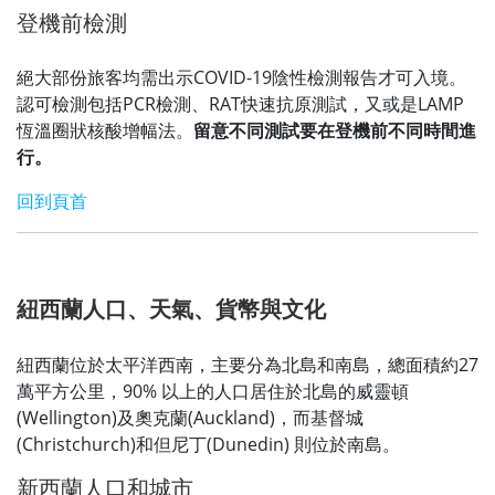
登機前檢測
絕大部份旅客均需出示COVID-19陰性檢測報告才可入境。
認可檢測包括PCR檢測、RAT快速抗原測試，又或是LAMP
恆溫圈狀核酸增幅法。
留意不同測試要在登機前不同時間進
行。
回到頁首
紐西蘭人口、天氣、貨幣與文化
紐西蘭位於太平洋西南，主要分為北島和南島，總面積約27
萬平方公里，90% 以上的人口居住於北島的威靈頓
(Wellington)及奧克蘭(Auckland)，而基督城
(Christchurch)和但尼丁(Dunedin) 則位於南島。
新西蘭人口和城市