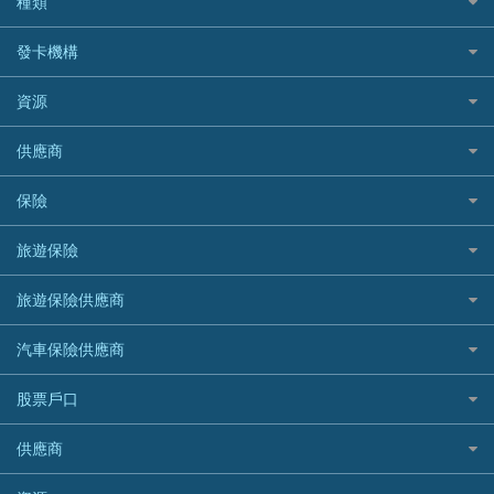
種類
Cashing Pro 優尚信貸
銀行貸款
如何管理個人貸款
CCB(Asia) 中國建設銀行 (亞洲)
網購優惠
發卡機構
財務公司貸款
個人貸款有用資訊
Citibank 花旗銀行
精選外幣網購信用卡
免入息貸款
清卡數貸款教學
Citibank花旗銀行
資源
CNCBI 信銀國際
尊尚信用卡
免TU貸款
循環貸款教學
AE美國運通
CreFIT 維信
公司信用卡
Black Friday優惠
供應商
急借錢
個人化貸款產品推介 🔥全新
DBS星展銀行
DBS 星展銀行
電子錢包信用卡
淘寶付款方式
業主貸款
債務重組一覽
HSBC滙豐銀行
八達通自動增值信用卡
保險
DSB 大新銀行
日本遊信用卡攻略
一田購物優惠日
汽車貸款
供樓利息扣稅
Mox
Fubon 富邦銀行
韓國遊信用卡攻略
SOGO感謝祭
旅遊保險
緊急貸款比較
旅遊保險
最佳貸款app
信銀國際
HK Finance 香港信貸
台灣遊信用卡攻略
HKTVmall優惠碼
汽車保險
最佳小額貸款比較
大新銀行
日本旅遊保險及資訊
HSBC 滙豐銀行貸款
旅遊保險供應商
機場貴賓室信用卡
交稅優惠
家居保險
易批必批貸款
恒生銀行
泰國旅遊保險及資訊
K Cash 貸款
Visa信用卡
酒店優惠碼
家傭保險
AXA 安盛
24小時貸款
汽車保險供應商
Standard Chartered渣打銀行
台灣旅遊保險及資訊
Mox 銀行
萬事達卡
機票優惠碼
寵物保險
AIG 美亞
最佳循環貸款
安信EarnMORE
韓國旅遊保險及資訊
大新汽車保險
National Resources 中潤物業按揭
銀聯信用卡
股票戶口
定期人壽保險
Allianz 安聯
AEON
歐洲旅遊保險及資訊
中銀汽車保險
OCBC 華僑銀行
高獎賞信用卡推薦
危疾保險
Allied World 世聯
富途證券
東亞銀行
供應商
越南旅遊保險及資訊
Allianz安聯汽車保險
PrimeCredit 安信信貸
酒店信用卡
年金資訊
Avo
IB盈透證券
SIM
澳洲旅遊保險及資訊
bolttech保障汽車保險
Promise 邦民日本財務
富途牛牛好唔好？