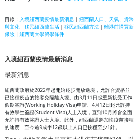
目錄：
入境紐西蘭疫情最新消息
｜
紐西蘭人口、天氣、貨幣
與文化
｜
移民紐西蘭生活
｜
移民紐西蘭方法
｜
離港前購買新
保險
｜
紐西蘭大學留學條件
入境紐西蘭疫情最新消息
最新消息
紐西蘭政府於2022年起開始逐步開放邊境，允許合資格並
已接種疫苗的旅客免隔離入境。由3月11日起重新接受工作
假期簽證(Working Holiday Visa)申請、4月12日起允許持
有效學生簽證(Student Visa)人士入境，直到10月將會全面
允許持有效簽證人士入境。此外，紐西蘭還將加快疫苗接種
的速度，至今逾9成半12歲以上人口已接種至少1針。