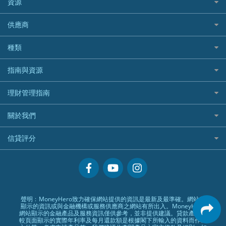
資源
樓宇火險
中國銀行
老虎證券
Airwallex信用卡
長者嘆世界
Zurich蘇黎世汽車保險
Rabbit Credit月兔信貸
Webull微牛證券好唔好？
Bolttech 保特
uSMART 盈立證券
股票戶口開戶
供應商
家庭親子遊
QBE昆士蘭汽車保險
Standard Chartered 渣打銀行
Longbridge長橋證券好唔好？
Blue Cross 藍十字
華盛証券
證券行邊間好？
全年周圍飛
平安汽車保險
UA 亞洲聯合財務
老虎證券好唔好？
銀行戶口比較
種類
中國平安
長橋證券
港股5隻高息ETF精選
手機邊份好
WeLab Bank
華盛証券好唔好？
尊尚銀行戶口
大新銀行
WeBull微牛證券
什麼是ETF？
定期存款
自駕遊比較
指南與資源
WeLend 貸款
漲樂全球通好唔好？
Citi Plus
Generali 忠意
漲樂全球通｜華泰國際
香港30大高息股排行
港元定存
相機有得保
X Wallet 貸款
IB盈透證券好唔好？
中信銀行inMotion
理財資訊
HSBC滙豐銀行
理財管理指南
OSL
黃金ETF懶人包
人民幣定存
專為孕婦設計的最佳旅遊保險
ZA Bank
盈立證券 uSMART 好唔好？
Airwallex銀行
識慳識賺
MSIG 三井住友
StashAway
最值得注意的比特幣ETF
美元定存
常用相關詞彙
最佳滑雪旅遊保險
關於我們
Stashaway好唔好？
債務管理
Prudential 保誠
Syfe
選股策略：五步調查攻略
英鎊定存
MoneyHero電子報
最適合BB的旅遊保險
Hashkey好唔好？
投資理財
服務承諾
QBE 昆士蘭
信貸評分
澳元定存
所有合作銀行或機構
Syfe好唔好？
置業安居
網上支援
Starr
信貸評分指南
人生保障
精選產品
Zurich 蘇黎世
精明旅遊
換領現金券流程
創業求職
常見問題
聲明﹕MoneyHero致力確保網站提供的資訊是最新及最準確。網站所
顯示的資訊或與金融機構或服務供應商之網站有所出入。MoneyHero
專欄文章
條款及細則
網站顯示的金融產品及服務資訊僅供參考，並非提供建議。貸款產品比
較頁面顯示的實際年利率及每月還款額是根據閣下所輸入的資料而作出
編輯守則