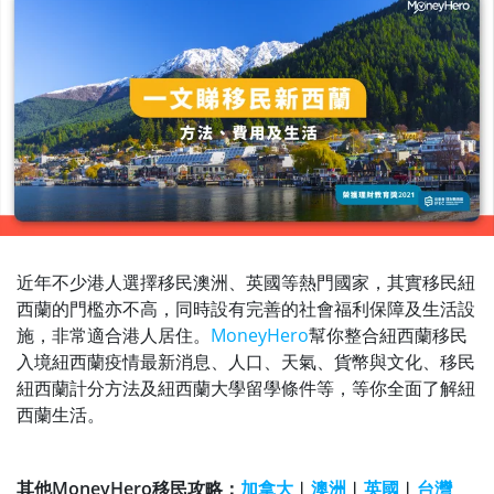
近年不少港人選擇移民澳洲、英國等熱門國家，其實移民紐
西蘭的門檻亦不高，同時設有完善的社會福利保障及生活設
施，非常適合港人居住。
MoneyHero
幫你整合紐西蘭移民
入境紐西蘭疫情最新消息、人口、天氣、貨幣與文化、移民
紐西蘭計分方法及紐西蘭大學留學條件等，等你全面了解紐
西蘭生活。
其他MoneyHero移民攻略：
加拿大
︱
澳洲
︱
英國
︱
台灣