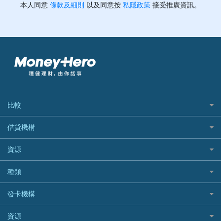
比較
私人貸款比較
借貸機構
稅季/稅務貸款
BEA 東亞銀行
資源
網上貸款
BOC 中國銀行
結餘轉戶(清卡數貸款)
如何申請個人貸款
種類
Cashing Pro 優尚信貸
銀行貸款
如何管理個人貸款
CCB(Asia) 中國建設銀行 (亞洲)
網購優惠
發卡機構
財務公司貸款
個人貸款有用資訊
Citibank 花旗銀行
精選外幣網購信用卡
免入息貸款
清卡數貸款教學
Citibank花旗銀行
資源
CNCBI 信銀國際
尊尚信用卡