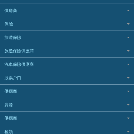
免TU貸款
循環貸款教學
AE美國運通
CreFIT 維信
公司信用卡
Black Friday優惠
供應商
急借錢
個人化貸款產品推介 🔥全新
DBS星展銀行
DBS 星展銀行
電子錢包信用卡
淘寶付款方式
業主貸款
債務重組一覽
HSBC滙豐銀行
八達通自動增值信用卡
保險
DSB 大新銀行
日本遊信用卡攻略
一田購物優惠日
汽車貸款
供樓利息扣稅
Mox
Fubon 富邦銀行
韓國遊信用卡攻略
SOGO感謝祭
旅遊保險
緊急貸款比較
旅遊保險
最佳貸款app
信銀國際
HK Finance 香港信貸
台灣遊信用卡攻略
HKTVmall優惠碼
汽車保險
最佳小額貸款比較
大新銀行
日本旅遊保險及資訊
HSBC 滙豐銀行貸款
旅遊保險供應商
機場貴賓室信用卡
交稅優惠
家居保險
易批必批貸款
恒生銀行
泰國旅遊保險及資訊
K Cash 貸款
Visa信用卡
酒店優惠碼
家傭保險
AXA 安盛
24小時貸款
汽車保險供應商
Standard Chartered渣打銀行
台灣旅遊保險及資訊
Mox 銀行
萬事達卡
機票優惠碼
寵物保險
AIG 美亞
最佳循環貸款
安信EarnMORE
韓國旅遊保險及資訊
大新汽車保險
National Resources 中潤物業按揭
銀聯信用卡
股票戶口
定期人壽保險
Allianz 安聯
AEON
歐洲旅遊保險及資訊
中銀汽車保險
OCBC 華僑銀行
高獎賞信用卡推薦
危疾保險
Allied World 世聯
富途證券
東亞銀行
供應商
越南旅遊保險及資訊
Allianz安聯汽車保險
PrimeCredit 安信信貸
酒店信用卡
年金資訊
Avo
IB盈透證券
SIM
澳洲旅遊保險及資訊
bolttech保障汽車保險
Promise 邦民日本財務
富途牛牛好唔好？
資源
樓宇火險
中國銀行
老虎證券
Airwallex信用卡
長者嘆世界
Zurich蘇黎世汽車保險
Rabbit Credit月兔信貸
Webull微牛證券好唔好？
Bolttech 保特
uSMART 盈立證券
股票戶口開戶
供應商
家庭親子遊
QBE昆士蘭汽車保險
Standard Chartered 渣打銀行
Longbridge長橋證券好唔好？
Blue Cross 藍十字
華盛証券
證券行邊間好？
全年周圍飛
平安汽車保險
UA 亞洲聯合財務
老虎證券好唔好？
銀行戶口比較
種類
中國平安
長橋證券