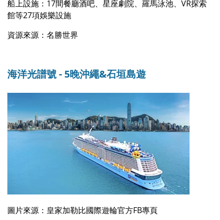
船上設施：17間餐廳酒吧、星座劇院、羅馬泳池、VR探索
館等27項娛樂設施
資源來源：名勝世界
海洋光譜號 - 5晚沖繩&石垣島遊
圖片來源：皇家加勒比國際遊輪官方FB專頁