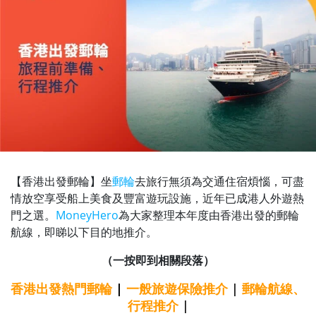
【香港出發郵輪】坐
郵輪
去旅行無須為交通住宿煩惱，可盡
情放空享受船上美食及豐富遊玩設施，近年已成港人外遊熱
門之選。
MoneyHero
為大家整理本年度由香港出發的郵輪
航線，即睇以下目的地推介。
（一按即到相關段落）
香港出發熱門郵輪
|
一般旅遊保險推介
|
郵輪航線、
行程推介
|