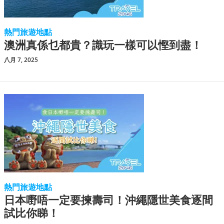
熱門旅遊地點
澳洲真係乜都貴？識玩一樣可以慳到盡！
八月 7, 2025
熱門旅遊地點
日本嘢唔一定要揀壽司！沖繩隱世美食逐間
試比你睇！