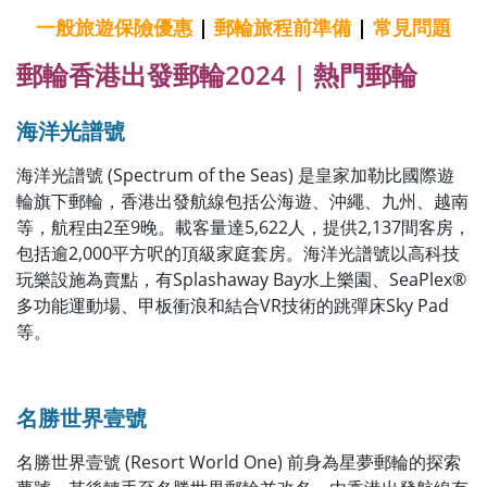
一般旅遊保險優惠
|
郵輪
旅程前準備
|
常見問題
郵輪
香港出發郵輪2024 | 熱門郵輪
海洋光譜號
海洋光譜號 (Spectrum of the Seas) 是皇家加勒比國際遊
輪旗下郵輪，香港出發航線包括公海遊、沖繩、九州、越南
等，航程由2至9晚。載客量達5,622人，提供2,137間客房，
包括逾2,000平方呎的頂級家庭套房。海洋光譜號以高科技
玩樂設施為賣點，有Splashaway Bay水上樂園、SeaPlex®
多功能運動場、甲板衝浪和結合VR技術的跳彈床Sky Pad
等。
名勝世界壹號
名勝世界壹號 (Resort World One) 前身為星夢郵輪的探索