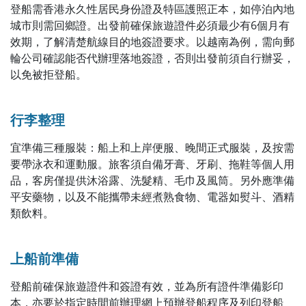
登船需香港永久性居民身份證及特區護照正本，如停泊內地
城市則需回鄉證。出發前確保旅遊證件必須最少有6個月有
效期，了解清楚航線目的地簽證要求。以越南為例，需向郵
輪公司確認能否代辦理落地簽證，否則出發前須自行辦妥，
以免被拒登船。
行李整理
宜準備三種服裝：船上和上岸便服、晚間正式服裝，及按需
要帶泳衣和運動服。旅客須自備牙膏、牙刷、拖鞋等個人用
品，客房僅提供沐浴露、洗髮精、毛巾及風筒。另外應準備
平安藥物，以及不能攜帶未經煮熟食物、電器如熨斗、酒精
類飲料。
上船前準備
登船前確保旅遊證件和簽證有效，並為所有證件準備影印
本，亦要於指定時間前辦理網上預辦登船程序及列印登船