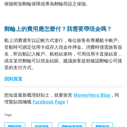
保險附加郵輪保障或專為郵輪而設之保險。
郵輪上的費用應怎麼付？我需要帶現金嗎？
船上消費通常以記帳方式進行，每位旅客有專屬船卡帳戶。
登船時可綁定信用卡或存入現金作押金。消費時僅需旅客簽
名，即自動記入帳戶。航程結束時，可用信用卡直接結算，
或在某些郵輪可以現金結賬。建議旅客提前確認郵輪公司接
受的支付方式。
回到頁首
想知道最新嘅理財貼士，就要留意
MoneyHero Blog
，同
埋緊貼我哋嘅
Facebook Page
！
Tags
郵輪保險
旅遊保險
郵輪旅遊保險
郵輪航線