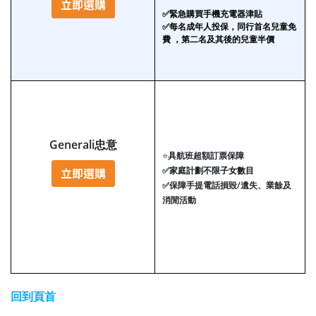
✅緊急購買手機充電器津貼
✅每名成年人投保，同行首名兒童免
費 ，第二名及其後的兒童半價
Generali忠意
⭐
具航班超額訂票保障
✅
家庭計劃不限子女數目
✅
保障手提電話損毀/遺失、業餘及
消閒活動
回到頁首