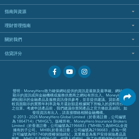
港股5隻高息ETF精選
手機邊份好
WeLab Bank
華盛証券好唔好？
尊尚銀行戶口
大新銀行
WeBull微牛證券
什麼是ETF？
定期存款
自駕遊比較
指南與資源
WeLend 貸款
漲樂全球通好唔好？
Citi Plus
Generali 忠意
漲樂全球通｜華泰國際
香港30大高息股排行
港元定存
相機有得保
X Wallet 貸款
IB盈透證券好唔好？
中信銀行inMotion
理財資訊
HSBC滙豐銀行
理財管理指南
OSL
黃金ETF懶人包
人民幣定存
專為孕婦設計的最佳旅遊保險
ZA Bank
盈立證券 uSMART 好唔好？
Airwallex銀行
識慳識賺
MSIG 三井住友
StashAway
最值得注意的比特幣ETF
美元定存
常用相關詞彙
最佳滑雪旅遊保險
關於我們
Stashaway好唔好？
債務管理
Prudential 保誠
Syfe
選股策略：五步調查攻略
英鎊定存
MoneyHero電子報
最適合BB的旅遊保險
Hashkey好唔好？
投資理財
服務承諾
QBE 昆士蘭
信貸評分
澳元定存
所有合作銀行或機構
Syfe好唔好？
置業安居
網上支援
Starr
信貸評分指南
人生保障
精選產品
Zurich 蘇黎世
精明旅遊
換領現金券流程
創業求職
常見問題
聲明﹕MoneyHero致力確保網站提供的資訊是最新及最準確。網站所
顯示的資訊或與金融機構或服務供應商之網站有所出入。MoneyHero
專欄文章
條款及細則
網站顯示的金融產品及服務資訊僅供參考，並非提供建議。貸款產品比
較頁面顯示的實際年利率及每月還款額是根據閣下所輸入的資料而作出
編輯守則
之估算。考慮申請產品前，我們建議你查閱產品之官方條款及細則。如
發現資訊有出入，請直接聯絡相關金融機構。
廣告合作
© 2013 - 2026 MoneyHero Global Limited（於香港註冊，公司編號
為 1864714）(“MHGL”)。版權所有。MoneyHero Insurance Brokers
廣告政策
Limited（於香港註冊，公司編號為2196683）(”MHIBL”) 為MHGL全資
擁有的子公司。 MHIBL於香港註冊，公司編號為2196683，亦為一間
私隱政策
許可編號為FB1740的授權保險經紀，其業務是為客戶安排保險產品及
服務。 MHGL不是保險公司，代理人或經紀。除了向虛擬保險公司提供