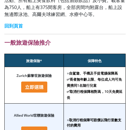
活動、所有船上美食飲料（包括酒類飲品）及小費。載客量
為750人，船上有375間客房，全部房間均附露台，船上設
無邊際泳池、高爾夫球練習網、水療中心等。
回到頁首
一般旅遊保險推介
旅遊保險*
保障特色
⭐
自駕遊
、手機及手提電腦
保障高
Zurich蘇黎世旅遊保險
✅
長者無年齡上限
、每位成人均可免
費携同1名隨行兒童
✅
取消行程保障相對高，
10天免費延
長
Allied World世聯旅遊保險
⭐
取消行程保障可賠償以飛行里數支
付的費用