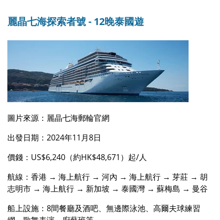
麗晶七海探索者號 - 12晚泰國遊
圖片來源：麗晶七海郵輪官網
出發日期：2024年11月8日
價錢：US$6,240（約HK$48,671）起/人
航線：香港 → 海上航行 → 河內 → 海上航行 → 芽莊 → 胡
志明市 → 海上航行 → 新加坡 → 泰國灣 → 蘇梅島 → 曼谷
船上設施：8間餐廳及酒吧、無邊際泳池、高爾夫球練習
網、歌舞表演、廚藝班等