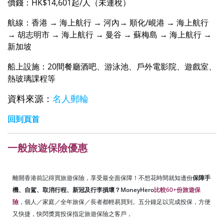
價錢：HK$14,601起/人（未連稅）
航線：香港 → 海上航行 → 河內→ 順化/峴港 → 海上航行
→ 胡志明市 → 海上航行 → 曼谷 → 蘇梅島 → 海上航行 →
新加坡
船上設施：20間餐廳酒吧、游泳池、戶外電影院、遊戲室、
熱玻璃課程等
資料來源：
名人郵輪
回到頁首
一般旅遊保險優惠
離開香港前記得買旅遊保險，享受最全面保障！不想花時間就知邊份
保障手
機、自駕、取消行程、新冠及行李損壞？MoneyHero
比較60+份旅遊保
險
，個人／家庭／全年旅保／長者都輕易買到。五分鐘足以完成投保，方便
又快捷，快閃獎賞投保指定旅遊保險之客戶，