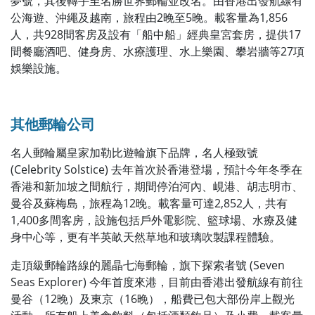
夢號，其後轉手至名勝世界郵輪並改名。由香港出發航線有
公海遊、沖繩及越南，旅程由2晚至5晚。載客量為1,856
人，共928間客房及設有「船中船」經典皇宮套房，提供17
間餐廳酒吧、健身房、水療護理、水上樂園、攀岩牆等27項
娛樂設施。
其他郵輪公司
名人郵輪屬皇家加勒比遊輪旗下品牌，名人極致號
(Celebrity Solstice) 去年首次於香港登場，預計今年冬季在
香港和新加坡之間航行，期間停泊河內、峴港、胡志明市、
曼谷及蘇梅島，旅程為12晚。載客量可達2,852人，共有
1,400多間客房，設施包括戶外電影院、籃球場、水療及健
身中心等，更有半英畝天然草地和玻璃吹製課程體驗。
走頂級郵輪路線的麗晶七海郵輪，旗下探索者號 (Seven
Seas Explorer) 今年首度來港，目前由香港出發航線有前往
曼谷（12晚）及東京（16晚），船費已包大部份岸上觀光