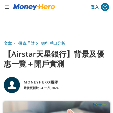
menu
登入
文章
投資理財
銀行戶口分析
【Airstar天星銀行】背景及優
惠一覽＋開戶實測
MONEYHERO團隊
最後更新於 04 一月, 2024