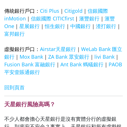
傳統銀行戶口：
Citi Plus
｜
Citigold
｜
信銀國際
inMotion
｜
信銀國際 CITICfirst
｜
滙豐銀行
｜
滙豐
One
｜
星展銀行
｜
恒生銀行
｜
中國銀行
｜
渣打銀行
｜
富邦銀行
虛擬銀行戶口：
Airstar天星銀行
｜
WeLab Bank 匯立
銀行
｜
Mox Bank
｜
ZA Bank 眾安銀行
｜
livi Bank
｜
Fusion Bank 富融銀行
｜
Ant Bank 螞蟻銀行
｜
PAOB
平安壹賬通
銀行
回到頁首
天星銀行風險高嗎？
不少人都會擔心天星銀行是沒有實體分行的虛擬銀
行，到底安不安全？事實上，天星銀行和所有虛擬銀