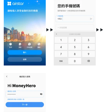
▶▶
▶▶