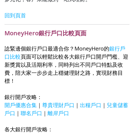
回到頁首
MoneyHero銀行戶口比較頁面
諗緊邊個銀行戶口最適合你？MoneyHero的
銀行戶
口比較
頁面可以輕鬆比較各大銀行戶口開戶門檻、迎
新獎賞以及活期利率，同時列出不同戶口特點及收
費，陪大家一步步走上穩健理財之路，實現財務目
標！
銀行開戶攻略：
開戶優惠合集
｜
尊貴理財戶口
｜
出糧戶口
｜
兒童儲蓄
戶口
｜
聯名戶口
｜
離岸戶口
各大銀行開戶攻略：