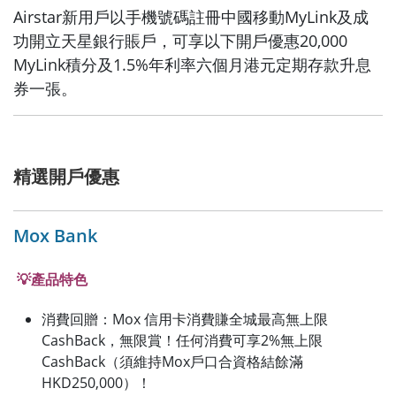
Airstar新用戶以手機號碼註冊中國移動MyLink及成
功開立天星銀行賬戶，可享以下開戶優惠20,000
MyLink積分及1.5%年利率六個月港元定期存款升息
券一張。
精選開戶優惠
Mox Bank
💡產品特色
消費回贈：
Mox 信用卡消費賺全城最高無上限
CashBack，無限賞！任何消費可享2%無上限
CashBack（須維持Mox戶口合資格結餘滿
HKD250,000）！