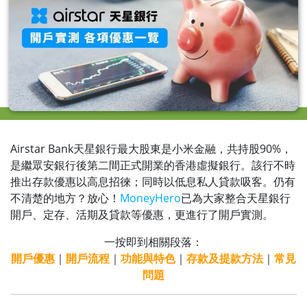
Airstar Bank天星銀行最大股東是小米金融，共持股90%，
是繼眾安銀行後第二間正式開業的香港虛擬銀行。該行不時
推出存款優惠以高息招徠；同時以低息私人貸款吸客。仍有
不清楚的地方？放心！
MoneyHero
已為大家整合天星銀行
開戶、定存、活期及貸款等優惠，更進行了開戶實測。
一按即到相關段落：
開戶優惠
｜
開戶流程
｜
功能與特色
｜
存款及提款方法
｜
常見
問題