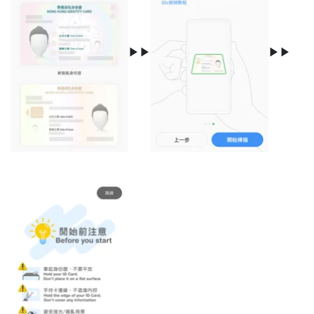
▶▶
▶▶