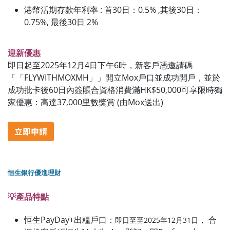
港幣活期存款年利率 : 首30日：0.5% ,其後30日：
0.75%, 最後30日 2%
迎新優惠
即日起至2025年12月4日下午6時，新客戶憑邀請碼
「「FLYWITHMOXMH」」開立Mox戶口並成功開戶，並於
成功批卡後60日內簽賬合資格消費滿HK$50,000可享限時獨
家優惠：高達37,000里數獎賞 (由Mox送出)
恒生銀行優進理財
💡產品特點
恒生PayDay+出糧戶口：
， 合
即日至至2025年
12
月31日