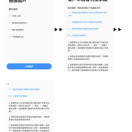
▶▶
▶▶