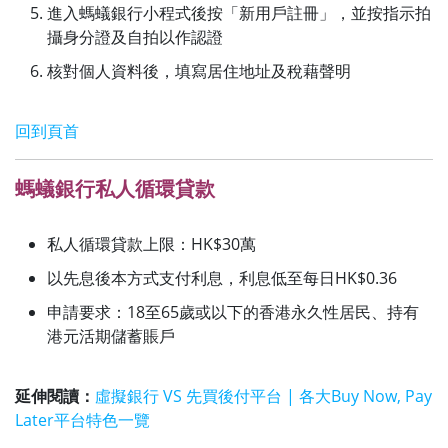
進入螞蟻銀行小程式後按「新用戶註冊」，並按指示拍
攝身分證及自拍以作認證
核對個人資料後，填寫居住地址及稅藉聲明
回到頁首
螞蟻銀行私人循環貸款
私人循環貸款上限：HK$30萬
以先息後本方式支付利息，利息低至每日HK$0.36
申請要求：
18至65歲或以下的香港永久性居民、持有
港元活期儲蓄賬戶
延伸閱讀：
虛擬銀行 VS 先買後付平台 | 各大Buy Now, Pay
Later平台特色一覽