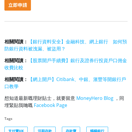
相關閱讀：
【銀行資料安全】金融科技、網上銀行 如何預
防銀行資料被洩漏、被盜用？
相關閱讀：
【股票開戶手續費】銀行及證券行投資戶口佣金
收費比較
相關閱讀：
【網上開戶】Citibank、中銀、滙豐等開銀行戶
口教學
想知道最新嘅理財貼士，就要留意
MoneyHero Blog
，同
埋緊貼我哋嘅
Facebook Page
Tags
支付寶HK
活期存款
存款寶
螞蟻銀行