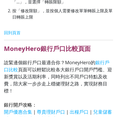
「...」，並選擇「轉賬限額」
按「修改限額」，並按個人需要修改單筆轉賬上限及單
日轉賬上限
回到頁首
MoneyHero銀行戶口比較頁面
諗緊邊個銀行戶口最適合你？MoneyHero的
銀行戶
口比較
頁面可以輕鬆比較各大銀行戶口開戶門檻、迎
新獎賞以及活期利率，同時列出不同戶口特點及收
費，陪大家一步步走上穩健理財之路，實現財務目
標！
銀行開戶攻略：
開戶優惠合集
｜
尊貴理財戶口
｜
出糧戶口
｜
兒童儲蓄