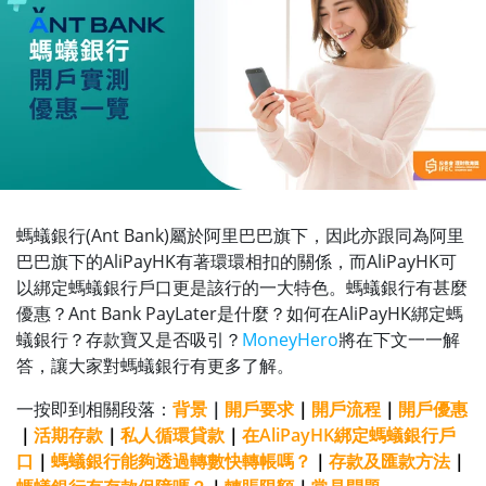
螞蟻銀行(Ant Bank)屬於阿里巴巴旗下，因此亦跟同為阿里
巴巴旗下的AliPayHK有著環環相扣的關係，而AliPayHK可
以綁定螞蟻銀行戶口更是該行的一大特色。螞蟻銀行有甚麼
優惠？Ant Bank PayLater是什麼？如何在AliPayHK綁定螞
蟻銀行？存款寶又是否吸引？
MoneyHero
將在下文一一解
答，讓大家對螞蟻銀行有更多了解。
一按即到相關段落：
背景
｜
開戶要求
｜
開戶流程
｜
開戶優惠
｜
活期存款
｜
私人循環貸款
｜
在AliPayHK綁定螞蟻銀行戶
口
｜
螞蟻銀行能夠透過
轉數快轉帳嗎？
｜
存款及匯款方法
｜