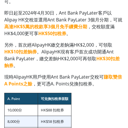
可。
即日起至2024年4月30日，Ant Bank PayLater客戶以
Alipay HK交稅並選用Ant Bank PayLater 3個月分期，可就
高達HK$5萬的稅款享3個月免手續費分期
，交稅額度滿
HK$4,000更可享
HK$50扣稅券
。
另外，首次經AlipayHK繳交差餉滿HK$2,000，可領取
HK$10扣差餉券
。AlipayHK現有客戶首次成功開通Ant
Bank PayLater，繳交差餉HK$2,000可再領取
HK$30扣差
餉券
。
現時AlipayHK用戶使用Ant Bank PayLater交稅可
賺取雙倍
A Points之餘
，更可憑A. Points兌換扣稅券。
A. Point
可兌換扣稅券面額
10,000分
HK$88 扣稅券
8,000分
HK$58 扣稅券