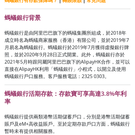
螞蟻銀行有存款保障嗎？
｜
轉賬限額
｜
常見問題
螞蟻銀行背景
螞蟻銀行是由阿里巴巴旗下的螞蟻集團所組成，於2018年
成立時名為螞蟻商家服務（香港）有限公司，並於2019年7
月易名為螞蟻銀行。螞蟻銀行於2019年7月獲得虛擬銀行牌
照，並於2020年9月28日正式開業。此外，螞蟻銀行亦於
2021年5月時跟同屬阿里巴巴旗下的AlipayHK合作，並可以
直接在AlipayHK利用「螞蟻銀行」小程式，以開立及使用
螞蟻銀行戶口服務。客戶服務電話：2325 0303。
螞蟻銀行活期存款：存款寶可享高達3.8%年利
率
螞蟻銀行提供兩類港幣活期儲蓄戶口，分別是港幣活期儲蓄
賬戶及eM+高收益賬戶。至於定期存款戶口方面，螞蟻銀行
暫時未有提供相關服務。