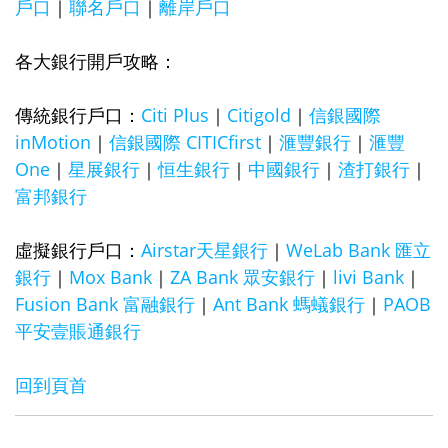
戶口
｜
聯名戶口
｜
離岸戶口
各大銀行開戶攻略：
傳統銀行戶口：
Citi Plus
｜
Citigold
｜
信銀國際
inMotion
｜
信銀國際 CITICfirst
｜
滙豐銀行
｜
滙豐
One
｜
星展銀行
｜
恒生銀行
｜
中國銀行
｜
渣打銀行
｜
富邦銀行
虛擬銀行戶口：
Airstar天星銀行
｜
WeLab Bank 匯立
銀行
｜
Mox Bank
｜
ZA Bank 眾安銀行
｜
livi Bank
｜
Fusion Bank 富融銀行
｜
Ant Bank 螞蟻銀行
｜
PAOB
平安壹賬通
銀行
回到頁首