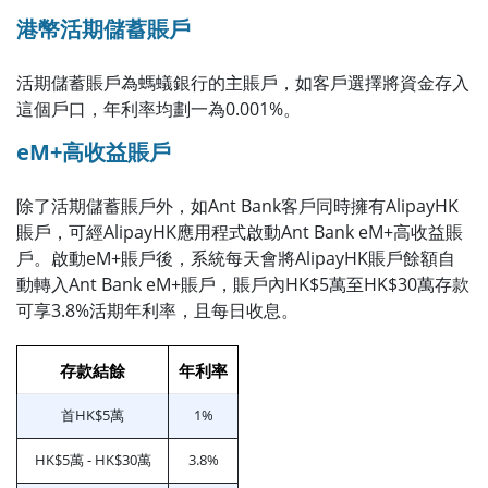
港幣活期儲蓄賬戶
活期儲蓄賬戶為螞蟻銀行的主賬戶，如客戶選擇將資金存入
這個戶口，年利率均劃一為0.001%。
eM+高收益賬戶
除了活期儲蓄賬戶外，如Ant Bank客戶同時擁有AlipayHK
賬戶，可經AlipayHK應用程式啟動Ant Bank eM+高收益賬
戶。啟動eM+賬戶後，系統每天會將AlipayHK賬戶餘額自
動轉入Ant Bank eM+賬戶，賬戶內HK$5萬至HK$30萬存款
可享3.8%活期年利率，且每日收息。
存款結餘
年利率
首HK$5萬
1%
HK$5萬 - HK$30萬
3.8%