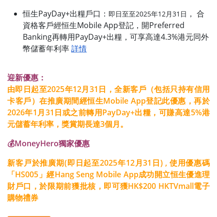
恒生PayDay+出糧戶口：
， 合
即日至至2025年
12
月31日
資格客戶經恒生Mobile App登記，開Preferred
Banking再轉用PayDay+出糧，可享高達4.3%港元同外
幣儲蓄年利率
詳情
迎新優惠：
由即日起至2025年12月31日，全新客戶（包括只持有信用
卡客戶）在推廣期間經恒生Mobile App登記此優惠，再於
2026年1月31日或之前轉用PayDay+出糧，可賺高達5%港
元儲蓄年利率，獎賞期長達3個月。
💰MoneyHero獨家優惠
新客戸於推廣期(即日起至2025年12月31日) , 使用優惠碼
「HS005」經Hang Seng Mobile App成功開立恒生優進理
財戶口，於限期前獲批核，即可獲HK$200 HKTVmall電子
購物禮券