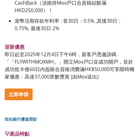
CashBack（須維持Mox戶口合資格結餘滿
HKD250,000）！
港幣活期存款年利率 : 首30日：0.5% ,其後30日：
0.75%, 最後30日 2%
迎新優惠
即日起至2025年12月4日下午6時，新客戶憑邀請碼
「「FLYWITHMOXMH」」開立Mox戶口並成功開戶，並於
成功批卡後60日內簽賬合資格消費滿HK$50,000可享限時獨
家優惠：高達37,000里數獎賞 (由Mox送出)
恒生銀行優進理財
💡產品特點