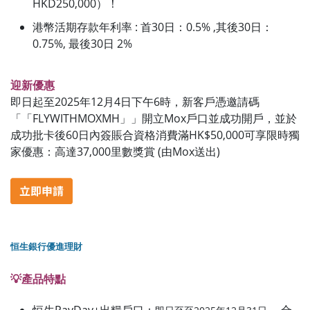
HKD250,000）！
港幣活期存款年利率 : 首30日：0.5% ,其後30日：
0.75%, 最後30日 2%
迎新優惠
即日起至2025年12月4日下午6時，新客戶憑邀請碼
「「FLYWITHMOXMH」」開立Mox戶口並成功開戶，並於
成功批卡後60日內簽賬合資格消費滿HK$50,000可享限時獨
家優惠：高達37,000里數獎賞 (由Mox送出)
恒生銀行優進理財
💡產品特點
恒生PayDay+出糧戶口：
， 合