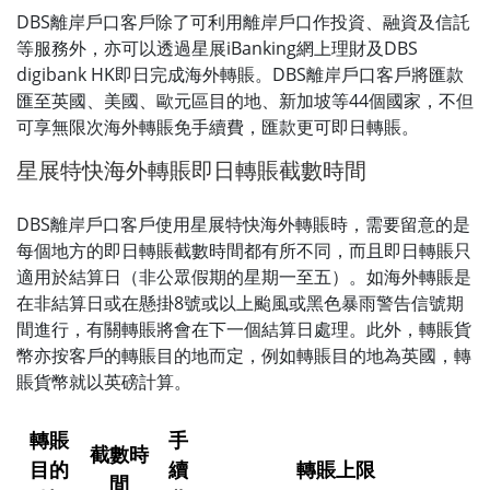
DBS離岸戶口客戶除了可利用離岸戶口作投資、融資及信託
等服務外，亦可以透過星展iBanking網上理財及DBS
digibank HK即日完成海外轉賬。DBS離岸戶口客戶將匯款
匯至英國、美國、歐元區目的地、新加坡等44個國家，不但
可享無限次海外轉賬免手續費，匯款更可即日轉賬。
星展特快海外轉賬即日轉賬截數時間
DBS離岸戶口客戶使用星展特快海外轉賬時，需要留意的是
每個地方的即日轉賬截數時間都有所不同，而且即日轉賬只
適用於結算日（非公眾假期的星期一至五）。如海外轉賬是
在非結算日或在懸掛8號或以上颱風或黑色暴雨警告信號期
間進行，有關轉賬將會在下一個結算日處理。此外，轉賬貨
幣亦按客戶的轉賬目的地而定，例如轉賬目的地為英國，轉
賬貨幣就以英磅計算。
轉賬
手
截數時
目的
續
轉賬上限
間