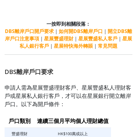
一按即到相關段落：
DBS離岸戶口開戶要求
｜
如何開DBS離岸戶口
｜
開立DBS離
岸戶口注意事項
｜
星展豐盛理財
｜
星展豐盛私人客戶
｜
星展
私人銀行客戶
｜
星展特快海外轉賬
｜
常見問題
DBS離岸戶口要求
申請人需為星展豐盛理財客戶、星展豐盛私人理財客
戶或星展私人銀行客戶，才可以在星展銀行開立離岸
戶口。以下為開戶條件：
戶口類別
連續三個月平均個人理財總值
豐盛理財
HK$100萬或以上