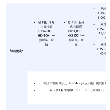
累積簽
HK$8,0
8,000
發卡後3個月
發卡後3個月
累積簽
內簽賬滿
內簽賬滿
HK$20,0
HK$4,800：
HK$4,800：
12,000
HK$300
「一
HK$150
「一
或
扣即享」金
扣即享」金
額
額
累積簽
HK$80,0
迎新獎賞*
40,00
申請12個月或以上Flexi Shopping分期計劃或自動
發卡後1個月内經DBS Card+ app確認新卡：
H