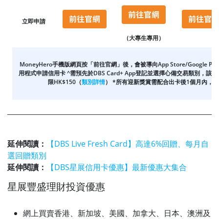
立即申請
（大專生專用）
MoneyHero手機版網頁按「前往官網」後，會被導向App Store/Google P
用程式申請信用卡 ^需預先於DBS Card+ App登記並選擇心備交易類別
限HK$150（
類別詳情
） *
所有迎新獎賞需配合出卡後1個月內，下載D
延伸閱讀：
【DBS Live Fresh Card】高達6%回贈、每月自
選回贈類別
延伸閱讀：
【DBS星展信用卡優惠】最新優惠大集合
星展豐盛理財投資優惠
網上買賣香港、新加坡、美國、加拿大、日本、澳洲及