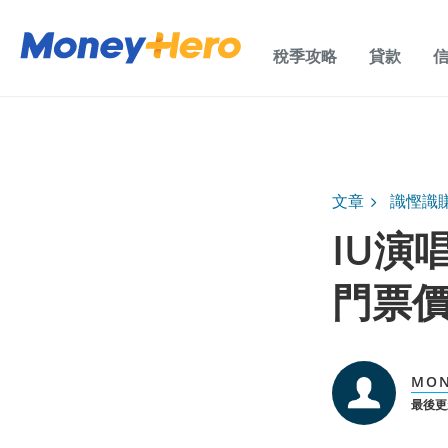
稅季攻略
貸款
文章
識慳識
IU演
門票價
MO
最後更新