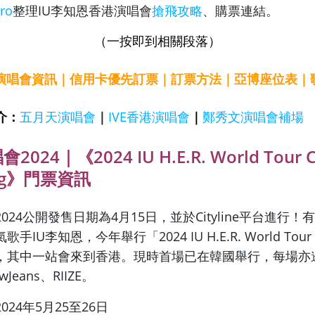
ro
整理IU李知恩香港演唱會
搶飛攻略
、購票連結。
（一按即到相關段落）
U演唱會資訊
｜
信用卡優先訂票
｜
訂票方法
｜
亞博座位表
｜
介：
五月天演唱會
｜
IVE香港演唱會
｜
鄭秀文演唱會補場
024｜《2024 IU H.E.R. World Tour Co
ong》門票資訊
2024公開發售日期為4月15日，並於Cityline平台進行！有
IU李知恩，今年舉行「2024 IU H.E.R. World Tour C
，其中一站會來到香港。現時首場已在韓國舉行，每場亦
eans、RIIZE。
2024年5月25至26日