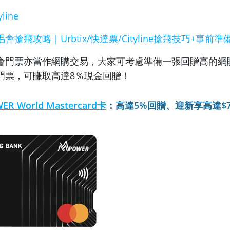
yline
唱會搶飛攻略｜Urbtix/快達票/Cityline搶飛技巧+事前準
會門票亦當作網購交易，大家可考慮準備一張回贈高的網
門票，可賺取高達8％現金回贈！
 World Mastercard卡
：高達5%回贈、迎新享高達$70