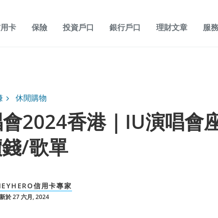
信用卡
保險
投資戶口
銀行戶口
理財文章
服
賺
休閒購物
唱會2024香港｜IU演唱會
錢/歌單
NEYHERO信用卡專家
於 27 六月, 2024