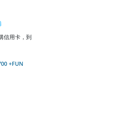
備
購信用卡，到
0 +FUN