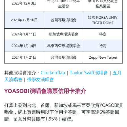
台北Simple Life簡單
華山1914文化創意
2023年12月3日
生活節
產業園區
韓國 KOREA UNIV.
2023年12月16日
首爾專場演唱會
TIGER DOME
2024年1月11日
新加坡專場演唱會
待定
2024年1月14日
馬來西亞專場演唱會
待定
2024年1月21日
台灣專場演唱會
Zepp New Taipei
其他演唱會推介：
Clockenflap
｜
Taylor Swift演唱會
｜
五月
天演唱會
｜
張學友演唱會
YOASOBI演唱會購票信用卡推介
打算出發到台北、首爾、新加坡或馬來西亞欣賞YOASOBI演
唱會，網上買票時用以下信用卡簽賬，可享高達6%簽賬回
贈，留意外幣簽賬有1.95%手續費。