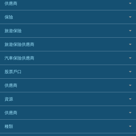
CreFIT 維信
公司信用卡
Black Friday優惠
供應商
急借錢
個人化貸款產品推介 🔥全新
DBS星展銀行
DBS 星展銀行
電子錢包信用卡
淘寶付款方式
業主貸款
債務重組一覽
HSBC滙豐銀行
八達通自動增值信用卡
保險
DSB 大新銀行
日本遊信用卡攻略
一田購物優惠日
汽車貸款
供樓利息扣稅
Mox
Fubon 富邦銀行
韓國遊信用卡攻略
SOGO感謝祭
旅遊保險
緊急貸款比較
旅遊保險
最佳貸款app
信銀國際
HK Finance 香港信貸
台灣遊信用卡攻略
HKTVmall優惠碼
汽車保險
最佳小額貸款比較
大新銀行
日本旅遊保險及資訊
HSBC 滙豐銀行貸款
旅遊保險供應商
機場貴賓室信用卡
交稅優惠
家居保險
易批必批貸款
恒生銀行
泰國旅遊保險及資訊
K Cash 貸款
Visa信用卡
酒店優惠碼
家傭保險
AXA 安盛
24小時貸款
汽車保險供應商
Standard Chartered渣打銀行
台灣旅遊保險及資訊
Mox 銀行
萬事達卡
機票優惠碼
寵物保險
AIG 美亞
最佳循環貸款
安信EarnMORE
韓國旅遊保險及資訊
大新汽車保險
National Resources 中潤物業按揭
銀聯信用卡
股票戶口
定期人壽保險
Allianz 安聯
AEON
歐洲旅遊保險及資訊
中銀汽車保險
OCBC 華僑銀行
高獎賞信用卡推薦
危疾保險
Allied World 世聯
富途證券
東亞銀行
供應商
越南旅遊保險及資訊
Allianz安聯汽車保險
PrimeCredit 安信信貸
酒店信用卡
年金資訊
Avo
IB盈透證券
SIM
澳洲旅遊保險及資訊
bolttech保障汽車保險
Promise 邦民日本財務
富途牛牛好唔好？
資源
樓宇火險
中國銀行
老虎證券
Airwallex信用卡
長者嘆世界
Zurich蘇黎世汽車保險
Rabbit Credit月兔信貸
Webull微牛證券好唔好？
Bolttech 保特
uSMART 盈立證券
股票戶口開戶
供應商
家庭親子遊
QBE昆士蘭汽車保險
Standard Chartered 渣打銀行
Longbridge長橋證券好唔好？
Blue Cross 藍十字
華盛証券
證券行邊間好？
全年周圍飛
平安汽車保險
UA 亞洲聯合財務
老虎證券好唔好？
銀行戶口比較
種類
中國平安
長橋證券
港股5隻高息ETF精選
手機邊份好
WeLab Bank
華盛証券好唔好？
尊尚銀行戶口
大新銀行