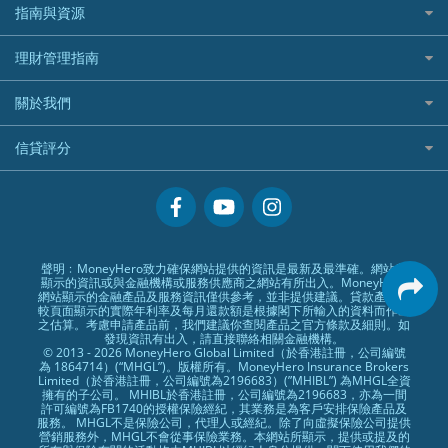
WeBull微牛證券
什麼是ETF？
定期存款
自駕遊比較
指南與資源
WeLend 貸款
漲樂全球通好唔好？
Citi Plus
Generali 忠意
漲樂全球通｜華泰國際
香港30大高息股排行
港元定存
相機有得保
X Wallet 貸款
IB盈透證券好唔好？
中信銀行inMotion
理財資訊
HSBC滙豐銀行
理財管理指南
OSL
黃金ETF懶人包
人民幣定存
專為孕婦設計的最佳旅遊保險
ZA Bank
盈立證券 uSMART 好唔好？
Airwallex銀行
識慳識賺
MSIG 三井住友
StashAway
最值得注意的比特幣ETF
美元定存
常用相關詞彙
最佳滑雪旅遊保險
關於我們
Stashaway好唔好？
債務管理
Prudential 保誠
Syfe
選股策略：五步調查攻略
英鎊定存
MoneyHero電子報
最適合BB的旅遊保險
Hashkey好唔好？
投資理財
服務承諾
QBE 昆士蘭
信貸評分
澳元定存
所有合作銀行或機構
Syfe好唔好？
置業安居
網上支援
Starr
信貸評分指南
人生保障
精選產品
Zurich 蘇黎世
精明旅遊
換領現金券流程
創業求職
常見問題
聲明﹕MoneyHero致力確保網站提供的資訊是最新及最準確。網站所
顯示的資訊或與金融機構或服務供應商之網站有所出入。MoneyHero
專欄文章
條款及細則
網站顯示的金融產品及服務資訊僅供參考，並非提供建議。貸款產品比
較頁面顯示的實際年利率及每月還款額是根據閣下所輸入的資料而作出
編輯守則
之估算。考慮申請產品前，我們建議你查閱產品之官方條款及細則。如
發現資訊有出入，請直接聯絡相關金融機構。
廣告合作
© 2013 - 2026 MoneyHero Global Limited（於香港註冊，公司編號
為 1864714）(“MHGL”)。版權所有。MoneyHero Insurance Brokers
廣告政策
Limited（於香港註冊，公司編號為2196683）(”MHIBL”) 為MHGL全資
擁有的子公司。 MHIBL於香港註冊，公司編號為2196683，亦為一間
私隱政策
許可編號為FB1740的授權保險經紀，其業務是為客戶安排保險產品及
服務。 MHGL不是保險公司，代理人或經紀。除了向虛擬保險公司提供
加入我們
營銷服務外，MHGL不會從事保險業務。本網站所顯示，提供或提及的