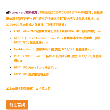
💰
MoneyHero獨家優惠：
即日起至2025年09月01日下午6時期間
，
信銀國
際信用卡新客戶經本網申請指定信銀信用卡7日内填妥奬品兌換表格，於
2025年09月30日或之前獲批，可獲以下獎賞：
LOJEL Alto 29吋超輕量拉鍊行李箱 (價值HK$2,100; 顏色隨機）; or
NESCAFÉ Dolce Gusto Genio S Plus 膠囊咖啡機連6盒膠囊（價值
HK$1,780 ; 顏色隨機）; or
Nothing Ear (3) 無線降噪耳機(價值HK$1,299 ;顏色隨機）; or
PLAUD NOTEChatGPT 驅動 AI卡片錄音機 (價值HK$1,199; 顏色隨
機); or
HK$1,100 Apple Store禮品卡; or
HK$1,100 惠康購物現金券
加上信用卡迎新優惠，出卡獎上獎！