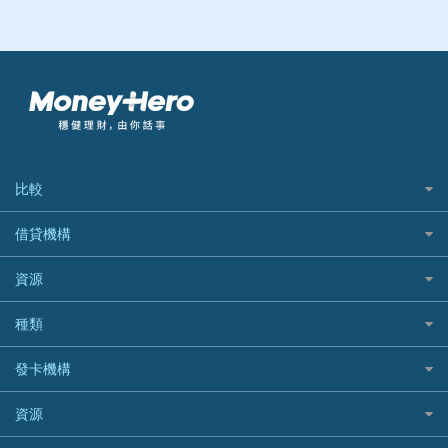
比較
私人貸款比較
借貸機構
稅季/稅務貸款
BEA 東亞銀行
資源
網上貸款
BOC 中國銀行
結餘轉戶(清卡數貸款)
如何申請個人貸款
種類
Cashing Pro 優尚信貸
銀行貸款
如何管理個人貸款
CCB(Asia) 中國建設銀行 (亞洲)
網購優惠
發卡機構
財務公司貸款
個人貸款有用資訊
Citibank 花旗銀行
精選外幣網購信用卡
免入息貸款
清卡數貸款教學
Citibank花旗銀行
資源
CNCBI 信銀國際
尊尚信用卡
免TU貸款
循環貸款教學
AE美國運通