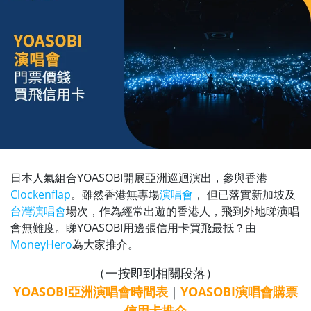
日本人氣組合YOASOBI開展亞洲巡迴演出，參與香港
Clockenflap
。雖然香港無專場
演唱會
， 但已落實新加坡及
台灣演唱會
場次，作為經常出遊的香港人，飛到外地睇演唱
會無難度。睇YOASOBI用邊張信用卡買飛最抵？由
MoneyHero
為大家推介。
（一按即到相關段落）
YOASOBI亞洲演唱會時間表
｜
YOASOBI演唱會購票
信用卡推介