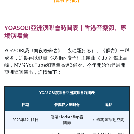
YOASOBI亞洲演唱會時間表｜香港音樂節、專
場演唱會
YOASOBI憑《向夜晚奔去》（夜に駆ける）、《群青》一舉
成名，近期再以動畫《我推的孩子》主題曲《idol》攀上高
峰，MV於YouTube瀏覽量高達3億次。今年開始他們展開
亞洲巡迴演出，詳情如下：
YOASOBI演唱會亞洲演唱會時間表
日期
音樂節／演唱會
地點
香港Clockenflap音
2023年12月1日
中環海濱活動空間
樂節