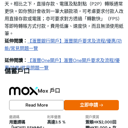
天。相比之下，直接存款、電匯及點對點（P2P）轉賬通常
更快。如你預計會收到一筆大額款項，可考慮要求付款人改
用直接存款或電匯；亦可要求對方透過「轉數快」（FPS）
等即時轉賬方式付款，費用低廉、速度快，而且無須使用紙
筆。
延伸閱讀：
【滙豐銀行開戶】滙豐開戶要求及流程/優惠/功
能/常見問題一覽
延伸閱讀：
【滙豐One開戶】滙豐One開戶要求及流程/優
惠/功能/常見問題一覽
儲蓄戶口
Mox 戶口
Read More
立即申請
邀請碼
利率優惠
開戶獎賞
用邀請碼
高達3.5 %
簽賬HK$2,000回
「MOXFLASHMH1」
贈HK$1,000 + 存