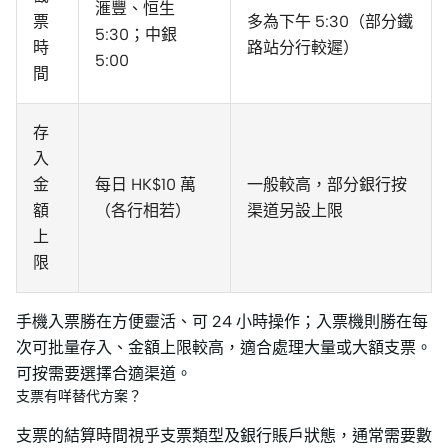
滙豐、恒生
票
多為下午 5:30（部分鐵
5:30；中銀
時
路站分行較遲）
5:00
間
存
入
金
每日 HK$10 萬
一般較高，部分銀行按
額
（各行相若）
渠道另設上限
上
限
手機入票勝在方便靈活、可 24 小時操作；入票機則勝在每
次可批量存入、金額上限較高，適合處理大量或大額支票。
可按需要選擇合適渠道。
支票有咩替代方案？
支票的結算時間視乎支票類型及銀行賬戶狀態，通常需要數