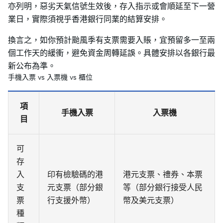
亦列明，惡劣天氣信號生效後，存入指示或會順延至下一營
業日，實際須視乎香港銀行同業的結算安排。
換言之，如你預計颱風季有支票需要入賬，宜預留多一至兩
個工作天的緩衝，避免資金周轉延誤。具體安排以各銀行最
新公布為準。
手機入票 vs 入票機 vs 櫃位
項
手機入票
入票機
目
可
存
入
印有檢驗碼的港
港元支票、禮券、本票
支
元支票（部分銀
等（部分銀行接受人民
票
行支援外幣）
幣及美元支票）
種