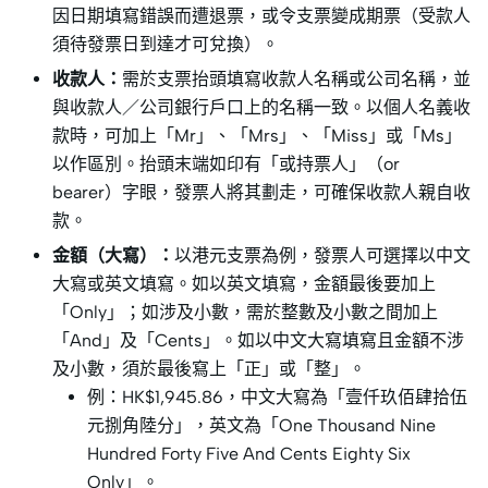
因日期填寫錯誤而遭退票，或令支票變成期票（受款人
須待發票日到達才可兌換）。
收款人：
需於支票抬頭填寫收款人名稱或公司名稱，並
與收款人／公司銀行戶口上的名稱一致。以個人名義收
款時，可加上「Mr」、「Mrs」、「Miss」或「Ms」
以作區別。抬頭末端如印有「或持票人」（or
bearer）字眼，發票人將其劃走，可確保收款人親自收
款。
金額（大寫）：
以港元支票為例，發票人可選擇以中文
大寫或英文填寫。如以英文填寫，金額最後要加上
「Only」；如涉及小數，需於整數及小數之間加上
「And」及「Cents」。如以中文大寫填寫且金額不涉
及小數，須於最後寫上「正」或「整」。
例：HK$1,945.86，中文大寫為「壹仟玖佰肆拾伍
元捌角陸分」，英文為「One Thousand Nine
Hundred Forty Five And Cents Eighty Six
Only」。