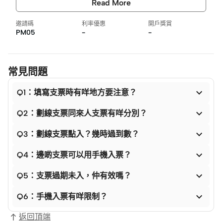
Read More
邀請碼
利率優惠
開戶獎賞
PM05
-
-
常見問題

Q1：填寫支票時有咩地方要注意？

Q2：劃線支票同來人支票有咩分別？

Q3：劃線支票點入？幾時過到數？

Q4：邊啲支票可以用手機入票？

Q5：支票過期未入，仲有效嗎？

Q6：手機入票有咩限制？
返回頂端