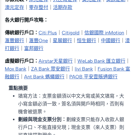
澳元定存
｜
零存整付
｜
活期存款
各大銀行開戶攻略：
傳統銀行戶口：
Citi Plus
｜
Citigold
｜
信銀國際 inMotion
｜
滙豐銀行
｜
滙豐One
｜
星展銀行
｜
恒生銀行
｜
中國銀行
｜
渣
打銀行
｜
富邦銀行
虛擬銀行戶口：
Airstar天星銀行
｜
WeLab Bank 匯立銀行
｜
Mox Bank
｜
ZA Bank 眾安銀行
｜
livi Bank
｜
Fusion Bank 富
融銀行
｜
Ant Bank 螞蟻銀行
｜
PAOB 平安壹賬通銀行
重點摘要
填寫方法：支票金額須以中文大寫或英文填寫，大
小寫金額必須一致，簽名須與開戶時相同，否則有
機會被退票。
劃線與現金支票分別：
劃線支票只能存入收款人銀
行戶口、不能直接兌現；現金支票（來人支票）則