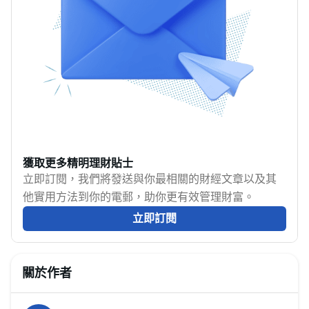
有助你確保一切正確無
200億美元，全球用戶數
誤。
目更超過2,800萬人，用
戶覆蓋多個國家及地
區。MoneyHero為大家
介紹Binance香港開戶、
提現、入金教學。
獲取更多精明理財貼士
立即訂閱，我們將發送與你最相關的財經文章以及其
他實用方法到你的電郵，助你更有效管理財富。
立即訂閱
關於作者