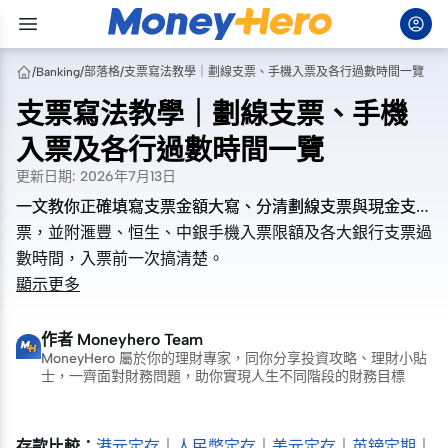
/
Banking
/
部落格
/
支票寫法教學｜劃線支票、手機入票及各行過數時間一覽
支票寫法教學｜劃線支票、手機
入票及各行過數時間一覽
更新日期
:
2026年7月13日
一文教你正確填寫支票金額大寫、分清劃線支票與現金支
一文教你正確填寫支票金額大寫、分清劃線支票與現金支
票，並附滙豐、恒生、中銀手機入票限額及各大銀行支票過
票，並附滙豐、恒生、中銀手機入票限額及各大銀行支票過
數時間，入票前一次搞清楚。
數時間，入票前一次搞清楚。
顯示更多
作者
Moneyhero Team
MoneyHero 屬於你的理財專家，同你分享投資攻略、理財小貼
士，一齊面對財務問題，助你實現人生不同階段的財務目標
存款比較：
港元定存
｜
人民幣定存
｜
美元定存
｜
英鎊定期
｜