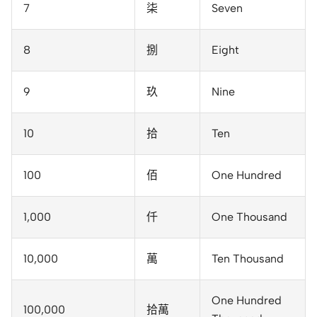
7
柒
Seven
8
捌
Eight
9
玖
Nine
10
拾
Ten
100
佰
One Hundred
1,000
仟
One Thousand
10,000
萬
Ten Thousand
One Hundred
100,000
拾萬