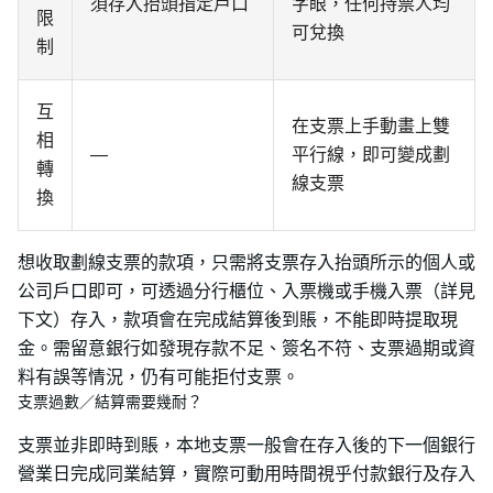
須存入抬頭指定戶口
字眼，任何持票人均
限
可兌換
制
互
在支票上手動畫上雙
相
—
平行線，即可變成劃
轉
線支票
換
想收取劃線支票的款項，只需將支票存入抬頭所示的個人或
公司戶口即可，可透過分行櫃位、入票機或手機入票（詳見
下文）存入，款項會在完成結算後到賬，不能即時提取現
金。需留意銀行如發現存款不足、簽名不符、支票過期或資
料有誤等情況，仍有可能拒付支票。
支票過數／結算需要幾耐？
支票並非即時到賬，本地支票一般會在存入後的下一個銀行
營業日完成同業結算，實際可動用時間視乎付款銀行及存入