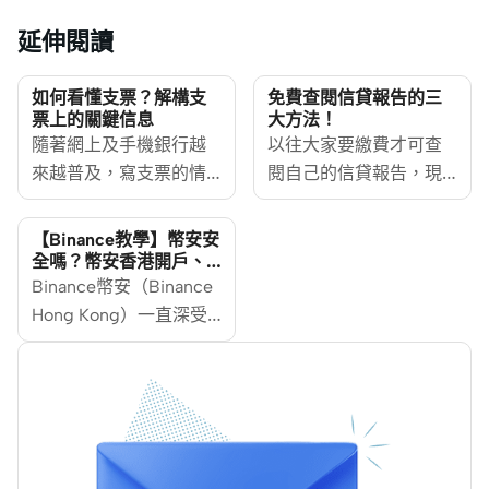
延伸閱讀
如何看懂支票？解構支
免費查閱信貸報告的三
票上的關鍵信息
大方法！
隨著網上及手機銀行越
以往大家要繳費才可查
來越普及，寫支票的情
閱自己的信貸報告，現
況已經減少。然而，支
在已有越來越多方法可
票在商業交易中依然廣
免費check TU，不過
【Binance教學】幣安安
泛應用。對於那些不常
check TU也分為硬性查
全嗎？幣安香港開戶、
入金、提現教學
使用支票的人來說，初
Binance幣安（Binance
詢和軟性查詢，兩者有
次填寫支票時，可能會
Hong Kong）一直深受
甚麼分別？MoneyHero
感到困惑。了解如何正
香港加密貨幣投資者歡
為大家整理免費取得信
確閱讀支票上的資料
迎，更是全球交易量最
貸報告的不同方法，助
[https://www.moneyhero.com.hk/zh/banking/blog/%E
大的加密貨幣交易所，
你更了解自己的信貸狀
%E6%94%AF%E7%A5%A8%E5%AF%AB%E6%B3%95-
但其實Binance只是成立
況和管理財務健康。
%E6%89%8B%E6%A9%9F%E5%85%A5%E7%A5%A8-
於2017年，短短數年間
%E7%89%B9%E8%89%B2]
的日均交易量已達超過