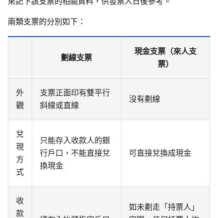
來記下該支票的相關資料，供發票人日後參考。
兩類支票的分別如下：
現金支票（來人支
劃線支票
票）
外
支票正面印有雙平行
沒有劃線
觀
斜線或直線
兌
只能存入收款人的銀
現
行戶口，不能直接兌
可直接兌換成現金
方
換現金
式
收
如未劃走「持票人」
款