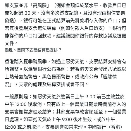
如支票並非「高風險」（例如金額低於某水平、收款戶口已
開設超過 30 天、沒有多次透支記錄，且沒有理由相信支票
偽造），銀行可能在正式結算前先將款項存入你的戶口；但
若其後發現支票無法結算（例如付款人戶口透支），銀行可
能從你的戶口扣回款項。建議細閱你銀行的存款協議及披露
文件。
颱風、黑雨下支票結算點安排？
香港踏入夏季颱風季，如遇上惡劣天氣，支票結算安排會有
所調整。以滙豐銀行公布為例：若香港天文台發出八號或以
上熱帶氣旋警告、黑色暴雨警告，或政府公布「極端情
況」，支票的處理及結算安排或會不同。
一般原則是：如惡劣天氣於營業日上午 9:00 前已生效並於
中午 12:00 後取消，只有於上一個營業日截票時間前存入的
支票會如常處理及結算；其他支票存款會順延至下一個營業
日處理。如惡劣天氣於上午 9:00 後才生效，或於中午
12:00 或之前取消，支票則會如常處理。中國銀行（香港）