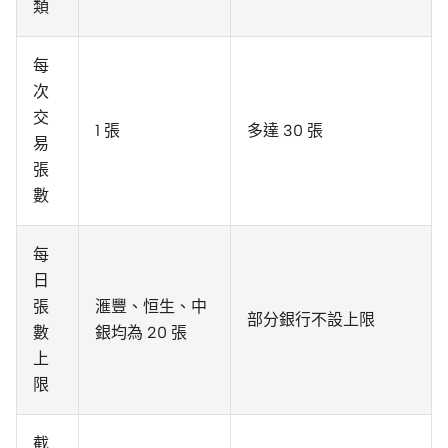
類
每
次
交
1 張
多達 30 張
易
張
數
每
日
張
滙豐、恒生、中
部分銀行不設上限
數
銀均為 20 張
上
限
截