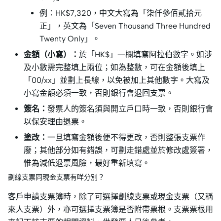
例：HK$7,320，中文大寫為「柒仟參佰貳拾元
正」，英文為「Seven Thousand Three Hundred
Twenty Only」。
金額（小寫）：
於「HK$」一欄填寫阿拉伯數字。如涉
及小數需完整填上兩位；如為整數，可在金額後填上
「00/xx」並劃上長線，以免被加上其他數字。大寫及
小寫金額必須一致，否則銀行會退回支票。
簽名：
發票人的簽名須與開立戶口時一致，否則銀行會
以保安理由退票。
塗改：
一旦填寫金額後便不得更改，否則整張支票作
廢；其他部分如有錯誤，可劃走錯處並於修改處簽署，
惟為減低退票風險，最好重新填寫。
劃線支票同現金支票有咩分別？
客戶申請支票簿時，除了可選擇劃線支票或現金支票（又稱
來人支票）外，亦可選擇支票簿是否附帶票根。支票票根用