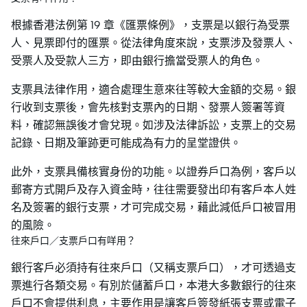
根據香港法例第 19 章《匯票條例》，支票是以銀行為受票
人、見票即付的匯票。從法律角度來說，支票涉及發票人、
受票人及受款人三方，即由銀行擔當受票人的角色。
支票具法律作用，適合處理生意來往等較大金額的交易。銀
行收到支票後，會先核對支票內的日期、發票人簽署等資
料，確認無誤後才會兌現。如涉及法律訴訟，支票上的交易
記錄、日期及筆跡更可能成為有力的呈堂證供。
此外，支票具備核實身份的功能。以證券戶口為例，客戶以
郵寄方式開戶及存入資金時，往往需要發出印有客戶本人姓
名及簽署的銀行支票，才可完成交易，藉此減低戶口被冒用
的風險。
往來戶口／支票戶口有咩用？
銀行客戶必須持有往來戶口（又稱支票戶口），才可透過支
票進行各類交易。有別於儲蓄戶口，本港大多數銀行的往來
戶口不會提供利息，主要作用是讓客戶簽發紙張支票或電子