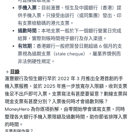
可直接提取現金。
手機入票：
目前滙豐、恒生及中國銀行（香港）提
供手機入票，只接受由該行（或同集團）發出、印
有支票檢驗碼的港元支票。
過數時間：
本地支票一般於下一個銀行營業日完成
結算，實際到賬時間視乎銀行及存入渠道。
有效期：
香港銀行一般把簽發日期超過 6 個月的支
票視為過期支票（stale cheque），屬業界慣例而
非法例硬性規定。
目錄
滙豐銀行及恒生銀行早於 2022 年 3 月推出全港首創的手
機入票服務，並於 2025 年進一步放寬存入限額，收到支票
後足不出戶即可入票。支票寫法有甚麼要留意？劃線支票與
現金支票有甚麼分別？入票後何時才會過數到賬？
MoneyHero 為你逐項拆解，由零開始學會填寫支票，同時
整理各大銀行手機入票限額及過數時間，助你節省排隊入票
的時間。
支票有咩作用？