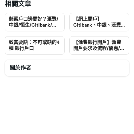
相關文章
儲蓄戶口邊間好？滙豐/
【網上開戶】
中銀/恒生/Citibank/渣
Citibank、中銀、滙豐
打儲蓄戶口利息比較
等開銀行戶口教學
致富要訣：不可或缺的4
【滙豐銀行開戶】滙豐
種 銀行戶口
開戶要求及流程/優惠/功
能/常見問題一覽
關於作者