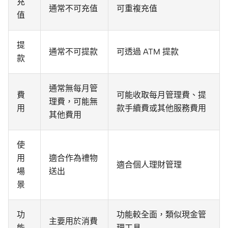
充
通常不可充值
可重複充值
值
提
通常不可提款
可透過 ATM 提款
款
通常無每月管
費
可能收取每月管理費、提
理費，可能無
用
款手續費或其他服務費用
其他費用
使
用
適合作為禮物
適合個人理財管理
場
送出
景
功
功能較全面，類似現金管
主要用於消費
能
理工具