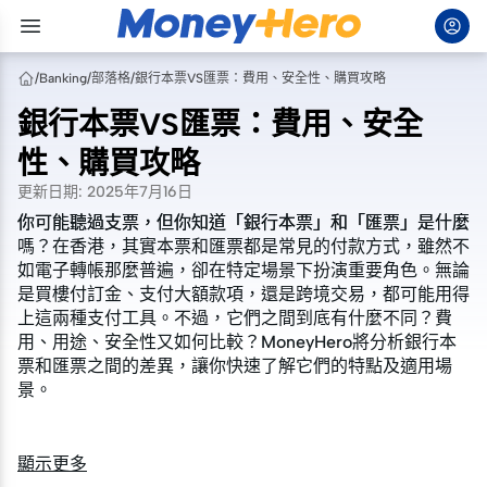
/
Banking
/
部落格
/
銀行本票VS匯票：費用、安全性、購買攻略
銀行本票VS匯票：費用、安全
性、購買攻略
更新日期
:
2025年7月16日
你可能聽過支票，但你知道「銀行本票」和「匯票」是什麼
你可能聽過支票，但你知道「銀行本票」和「匯票」是什麼
嗎？在香港，其實本票和匯票都是常見的付款方式，雖然不
嗎？在香港，其實本票和匯票都是常見的付款方式，雖然不
如電子轉帳那麼普遍，卻在特定場景下扮演重要角色。無論
如電子轉帳那麼普遍，卻在特定場景下扮演重要角色。無論
是買樓付訂金、支付大額款項，還是跨境交易，都可能用得
是買樓付訂金、支付大額款項，還是跨境交易，都可能用得
上這兩種支付工具。不過，它們之間到底有什麼不同？費
上這兩種支付工具。不過，它們之間到底有什麼不同？費
用、用途、安全性又如何比較？MoneyHero將分析銀行本
用、用途、安全性又如何比較？MoneyHero將分析銀行本
票和匯票之間的差異，讓你快速了解它們的特點及適用場
票和匯票之間的差異，讓你快速了解它們的特點及適用場
景。
景。
顯示更多