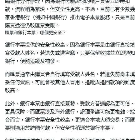
臨銀行分行辦理，因為銀行需驗證你的帳戶資金並即時扣
款，流程稍為繁瑣，但安全性更高。不過，目前已有少數幾
家香港銀行（例如中國銀行）推出電子本票服務，只是目前
購買途徑仍較匯票受限。
匯票和銀行本票，哪個更安全？
銀行本票提供的安全性較高。因為銀行本票是由銀行直接填
寫受款人姓名，若遺失或遭盜竊，只要保留收據並立即通知
銀行，便能追蹤及補發。
而匯票通常由購買者自行填寫受款人姓名，若遺失前尚未填
妥任何資訊，可能會被其他人冒用，追蹤與追回款項的難度
較高。
此外，銀行本票由銀行直接簽發，受款方普遍認為更可信、
更具保障。而匯票涉及海外銀行，處理爭議可能更複雜。綜
合而言，銀行本票安全性較高，更適合本地大額交易；而匯
票則適用於跨國付款，但安全性稍遜於銀行本票。