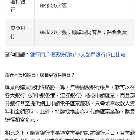
渣打銀
HK$100／張
行
東亞銀
HK$120／張；顯卓理財客戶：豁免免費
行
延伸閱讀：
銀行開戶優惠邊間好?7大熱門銀行戶口比較
銀行本票和匯票，哪種更容易購買？
匯票的購買便利性略勝一籌，無需開設銀行帳戶，就可以在
各大銀行（如中銀香港、渣打銀行）櫃檯申請匯票，而且部
分銀行甚至提供網上申請電子匯票服務，只需填寫收款人資
料和金額即可。此外，持牌找換店亦可代辦匯票業務，購買
途徑相當多元。
相比之下，購買銀行本票通常需要開設該銀行戶口，且需親