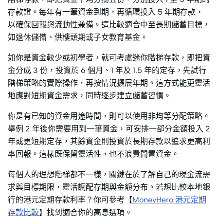
存款證。每年有一筆資金到期，再循環投入 5 年期存款，
以確保回報與流動性兼備。這比較適合中至長期儲蓄目標，
如退休儲備、供樓頭期或子女教育基金。
如你是資金較少或初學者，就可考慮迷你階梯存款，即把資
金分成 3 份，投資於 6 個月、1 年及 1.5 年的定存，先試行
階梯策略的實際操作，再按情況擴展年期。這方式能更靈活
地應對短期資金需求，同時逐步建立儲蓄習慣。
你是有已知的資金用途時間，則可以使用非均等分配策略。
舉例 2 年後你需要用到一筆資金，可安排一部分金額投入 2
年或更短期定存，其餘資金則投資於長期存款以追求更高利
率回報。這樣既保留靈活性，也不浪費閒置資金。
每個人的理想階梯都不一樣，關鍵在於了解自己的現金流需
求與目標期限，靈活調配存期與金額分布。若想比較本地銀
行的港元定期存款利率？你可參考【
MoneyHero 港元定期
存款比較
】找到適合你的高息選項。