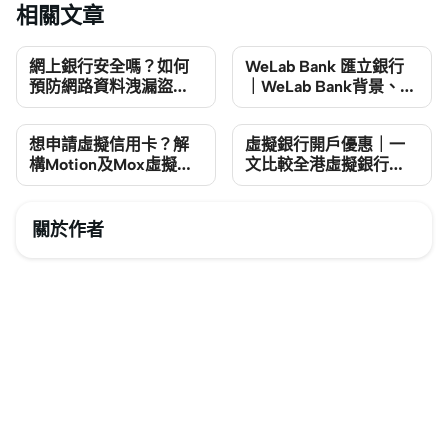
相關文章
網上銀行安全嗎？如何
WeLab Bank 匯立銀行
預防網路資料洩漏盜
｜WeLab Bank背景、優
用？
惠及開戶實測一覽
想申請虛擬信用卡？解
虛擬銀行開戶優惠｜一
構Motion及Mox虛擬銀
文比較全港虛擬銀行
行卡特點
(Virtual Bank)優惠/貸
款/定期/利息/服務
關於作者