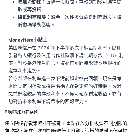
增加流動性：
每隔一段時間，存款到期後可選擇提
取或再投資。
降低利率風險：
避免一次性投資於低利率環境，降
低市場變動影響。
MoneyHero小貼士
美國聯儲局在 2024 年下半年多次下調基準利率，隨即
引發各大銀行及信用合作社陸續下調定期存款（CD）利
率。對於香港儲戶而言，這亦可能間接影響本地銀行的
定存利率走勢。
若你希望在利率進一步下滑前鎖定較高回報，現在是考
慮開立定期存款或採用階梯式存款策略的好時機。透過
提前鎖定較高的存款利率，不僅可確保穩定收益，亦有
助對抗未來利率下調帶來的回報壓力。
如何構建階梯存款
建立階梯存款策略並不複雜，重點在於分批投資不同期限的
存款證，並在每次到期時進行再投資。這樣的結構不但可提