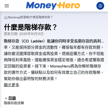
/
Banking
/
部落格
/
什麼是階梯存款？
什麼是階梯存款？
更新日期
:
2025年10月13日
階梯存款（CD Ladder）能讓你同時享受長期存款的高利
階梯存款（CD Ladder）能讓你同時享受長期存款的高利
率，又能保持部分資金的流動性，確保每年都有存款到期，
率，又能保持部分資金的流動性，確保每年都有存款到期，
讓你靈活選擇提取資金或再投資。透過這種方式，你不但能
讓你靈活選擇提取資金或再投資。透過這種方式，你不但能
夠降低利率風險，還能確保資金穩定增值，適合希望獲取穩
夠降低利率風險，還能確保資金穩定增值，適合希望獲取穩
定回報的投資者。接下來，MoneyHero將為你解析階梯存
定回報的投資者。接下來，MoneyHero將為你解析階梯存
款的運作方式、優缺點以及如何有效建立自己的存款階梯，
款的運作方式、優缺點以及如何有效建立自己的存款階梯，
幫助你做出最明智的財務決策！
幫助你做出最明智的財務決策！
顯示更多
目錄
階梯存款詳解