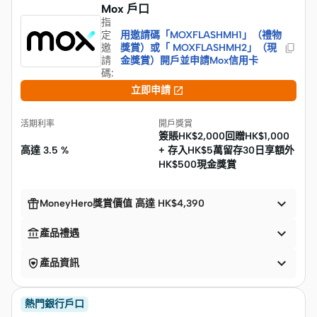
Mox 戶口
指
定
用邀請碼「MOXFLASHMH1」（禮物
邀
獎賞）或「 MOXFLASHMH2」（現
請
金獎賞）開戶並申請Mox信用卡
碼
:

立即申請
活期利率
開戶獎賞
簽賬HK$2,000回贈HK$1,000
高達
3.5 %
+ 存入HK$5萬留存30日享額外
HK$500現金獎賞


MoneyHero獎賞價值 高達 HK$4,390


產品禮遇


產品資訊
熱門銀行戶口