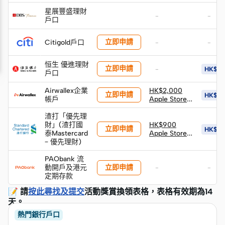
75 CM 可擴
展行李箱 (建
星展豐盛理財
-
-
議零售價:
戶口
HK$3,890)
(由Mox 送出)
立即申請
Citigold戶口
-
-
恒生 優進理財
立即申請
-
HK$8
戶口
Airwallex企業
HK$2,000
立即申請
HK$2,
帳戶
Apple Store
禮品卡
渣打「優先理
財」(渣打國
HK$900
立即申請
HK$4,
泰Mastercard
Apple Store
– 優先理財)
禮品卡
PAObank 流
立即申請
動開戶及港元
-
-
定期存款
📝 請
按此尋找及提交
活動獎賞換領表格，表格有效期為14
天。
熱門銀行戶口