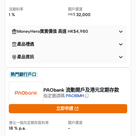
活期利率
開戶獎賞
1 %
HK$
32,000


MoneyHero獎賞價值 高達 HK$4,980


產品禮遇


產品資訊
熱門銀行戶口
PAObank 流動開戶及港元定期存款
指定邀請碼
:
PAOBMH

立即申請
港元一個月定期存款利率
開戶獎賞
18 % p.a.
-