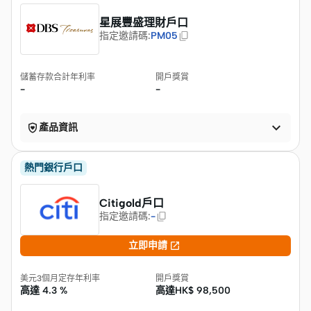
星展豐盛理財戶口
指定邀請碼
:
PM05
儲蓄存款合計年利率
開戶獎賞
-
-


產品資訊
熱門銀行戶口
Citigold戶口
指定邀請碼
:
-

立即申請
美元3個月定存年利率
開戶獎賞
高達
4.3 %
高達HK$
98,500