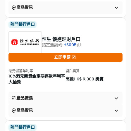


產品資訊
熱門銀行戶口
恒生 優進理財戶口
指定邀請碼
:
HS005

立即申請
港元儲蓄年利率
開戶獎賞
10%港元新資金定期存款年利率
高達HK$
9,300 獎賞
大抽獎


產品禮遇


產品資訊
熱門銀行戶口