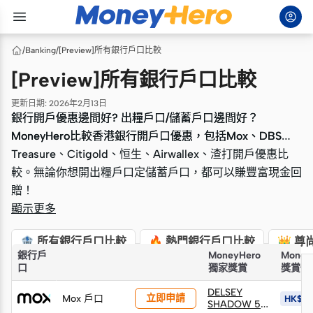
/
Banking
/
[Preview]所有銀行戶口比較
[Preview]所有銀行戶口比較
更新日期
:
2026年2月13日
銀行開戶優惠邊間好? 出糧戶口/儲蓄戶口邊間好？
銀行開戶優惠邊間好? 出糧戶口/儲蓄戶口邊間好？
MoneyHero比較香港銀行開戶口優惠，包括Mox、DBS
MoneyHero比較香港銀行開戶口優惠，包括Mox、DBS
Treasure、Citigold、恒生、Airwallex、渣打開戶優惠比
Treasure、Citigold、恒生、Airwallex、渣打開戶優惠比
較。無論你想開出糧戶口定儲蓄戶口，都可以賺豐富現金回
較。無論你想開出糧戶口定儲蓄戶口，都可以賺豐富現金回
贈！
贈！
顯示更多
🏦 所有銀行戶口比較
🔥 熱門銀行戶口比較
👑 
銀行戶
MoneyHero
Money
口
獨家獎賞
獎賞價
DELSEY
立即申請
Mox 戶口
HK$4,
SHADOW 5.0