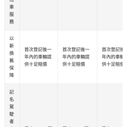
車
服
務
以
新
首次登記後一
首次登記後一
首次登記後
換
年內的車輛提
年內的車輛提
年內的車輛
舊
供十足賠償
供十足賠償
供十足賠償
保
障
記
名
駕
駛
者