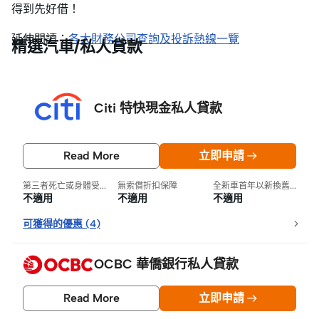
得到先好借！
延伸閱讀：
各大財務公司查詢及投訴熱線一覽
精選汽車/私人貸款
Citi 特快現金私人貸款
Read More
立即申請
第三者死亡或身體受損
無索償折扣保障
全新車首年以新換舊保障
不適用
不適用
不適用
可獲得的優惠
(
4
)
OCBC 華僑銀行私人貸款
Read More
立即申請