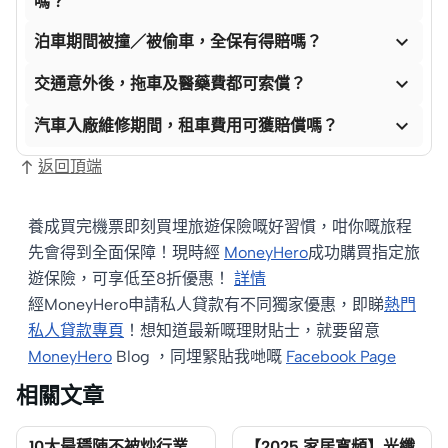
嗎？

泊車期間被撞／被偷車，全保有得賠嗎？

交通意外後，拖車及醫藥費都可索償？

汽車入廠維修期間，租車費用可獲賠償嗎？
返回頂端
養成買完機票即刻買埋旅遊保險嘅好習慣，咁你嘅旅程
先會得到全面保障！現時經
MoneyHero
成功購買指定旅
遊保險，可享低至8折優惠！
詳情
經MoneyHero申請私人貸款有不同獨家優惠，即睇
熱門
私人貸款專頁
！想知道最新嘅理財貼士，就要留意
MoneyHero
Blog ，同埋緊貼我哋嘅
Facebook Page
相關文章
10大最穩陣不被炒行業
【2025 家居寬頻】光纖