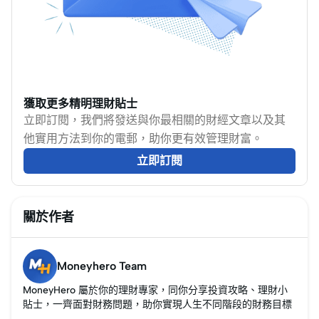
分析如何找到它們，同
消費者啦！（2025年1月
將為你逐一介紹2025年
時也會比較投資這類股
更新）
香港最受歡迎的先買後
票的好處與風險。
付應用程式，包括
Pace、Hero Plus、X
Pay、Ant Bank PayLater
及ekpay Later，比較各
獲取更多精明理財貼士
平台分期計畫、利息及
立即訂閱，我們將發送與你最相關的財經文章以及其
費用。
他實用方法到你的電郵，助你更有效管理財富。
立即訂閱
關於作者
Moneyhero Team
MoneyHero 屬於你的理財專家，同你分享投資攻略、理財小
貼士，一齊面對財務問題，助你實現人生不同階段的財務目標