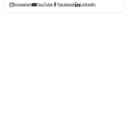
Instagram
YouTube
Facebook
LinkedIn



