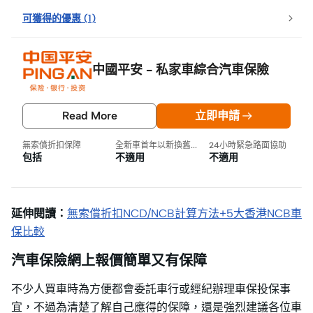
可獲得的優惠
(
1
)
中國平安 - 私家車綜合汽車保險
Read More
立即申請
無索償折扣保障
全新車首年以新換舊保障
24小時緊急路面協助
包括
不適用
不適用
延伸閱讀：
無索償折扣NCD/NCB計算方法+5大香港NCB車
保比較
汽車保險網上報價簡單又有保障
不少人買車時為方便都會委託車行或經紀辦理車保投保事
宜，不過為清楚了解自己應得的保障，還是強烈建議各位車