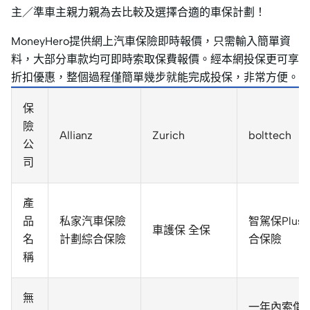
主／準車主親力親為去比較及選擇合適的車保計劃！
MoneyHero提供網上汽車保險即時報價，只需輸入簡單資
料，大部分車款均可即時索取保費報價。經本網投保更可享
折扣優惠，整個過程僅簡單幾步就能完成投保，非常方便。
保
險
Allianz
Zurich
bolttech
公
司
產
品
私家汽車保險
智駕保Plus 
車護保 全保
名
計劃綜合保險
合保險
稱
無
一年內索償