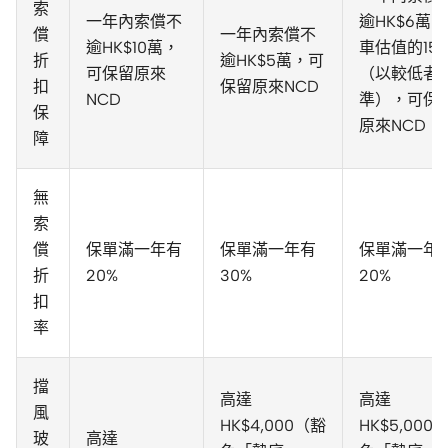
索
一年內索償不
逾HK$6萬
償
一年內索償不
逾HK$10萬，
車估值的15
折
逾HK$5萬，可
可保留原來
（以較低者
扣
保留原來NCD
NCD
準），可保
保
原來NCD
障
無
索
償
保單滿一年有
保單滿一年有
保單滿一年
折
20%
30%
20%
扣
率
擋
高達
高達
風
HK$4,000（豁
HK$5,000
玻
高達