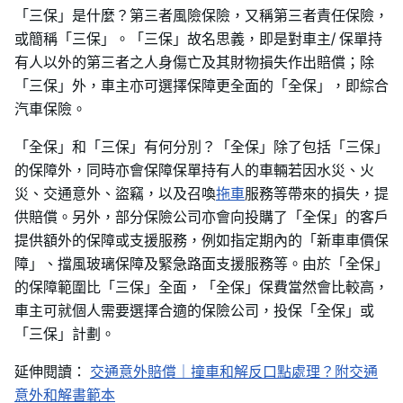
「三保」是什麼？第三者風險保險，又稱第三者責任保險，
或簡稱「三保」。「三保」故名思義，即是對車主/ 保單持
有人以外的第三者之人身傷亡及其財物損失作出賠償；除
「三保」外，車主亦可選擇保障更全面的「全保」，即綜合
汽車保險。
「全保」和「三保」有何分別？「全保」除了包括「三保」
的保障外，同時亦會保障保單持有人的車輛若因水災、火
災、交通意外、盜竊，以及召喚
拖車
服務等帶來的損失，提
供賠償。另外，部分保險公司亦會向投購了「全保」的客戶
提供額外的保障或支援服務，例如指定期內的「新車車價保
障」、擋風玻璃保障及緊急路面支援服務等。由於「全保」
的保障範圍比「三保」全面，「全保」保費當然會比較高，
車主可就個人需要選擇合適的保險公司，投保「全保」或
「三保」計劃。
延伸閱讀：
交通意外賠償｜撞車和解反口點處理？附交通
意外和解書範本