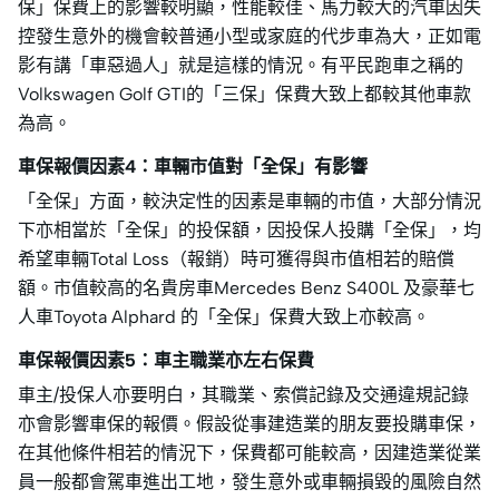
保」保費上的影響較明顯，性能較佳、馬力較大的汽車因失
控發生意外的機會較普通小型或家庭的代步車為大，正如電
影有講「車惡過人」就是這樣的情況。有平民跑車之稱的
Volkswagen Golf GTI的「三保」保費大致上都較其他車款
為高。
車保報價因素4：車輛市值對「全保」有影響
「全保」方面，較決定性的因素是車輛的市值，大部分情況
下亦相當於「全保」的投保額，因投保人投購「全保」，均
希望車輛Total Loss（報銷）時可獲得與市值相若的賠償
額。市值較高的名貴房車Mercedes Benz S400L 及豪華七
人車Toyota Alphard 的「全保」保費大致上亦較高。
車保報價因素5：車主職業亦左右保費
車主/投保人亦要明白，其職業、索償記錄及交通違規記錄
亦會影響車保的報價。假設從事建造業的朋友要投購車保，
在其他條件相若的情況下，保費都可能較高，因建造業從業
員一般都會駕車進出工地，發生意外或車輛損毀的風險自然