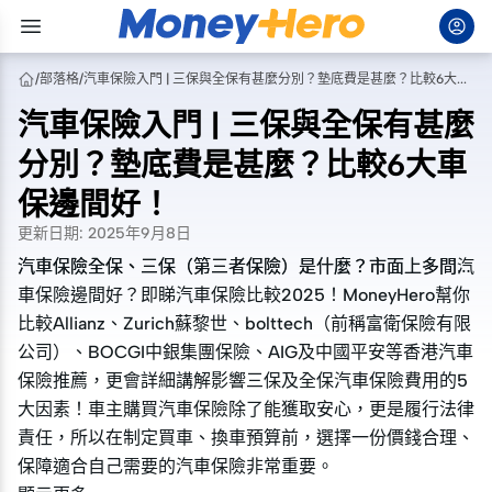
/
部落格
/
汽車保險入門 | 三保與全保有甚麼分別？墊底費是甚麼？比較6大車保邊間好！
汽車保險入門 | 三保與全保有甚麼
分別？墊底費是甚麼？比較6大車
保邊間好！
更新日期
:
2025年9月8日
汽車保險全保、三保（第三者保險）是什麼？市面上多間汽
汽車保險全保、三保（第三者保險）是什麼？市面上多間汽
車保險邊間好？即睇汽車保險比較2025！MoneyHero幫你
車保險邊間好？即睇汽車保險比較2025！MoneyHero幫你
比較Allianz、Zurich蘇黎世、bolttech（前稱富衛保險有限
比較Allianz、Zurich蘇黎世、bolttech（前稱富衛保險有限
公司）、BOCGI中銀集團保險、AIG及中國平安等香港汽車
公司）、BOCGI中銀集團保險、AIG及中國平安等香港汽車
保險推薦，更會詳細講解影響三保及全保汽車保險費用的5
保險推薦，更會詳細講解影響三保及全保汽車保險費用的5
大因素！車主購買汽車保險除了能獲取安心，更是履行法律
大因素！車主購買汽車保險除了能獲取安心，更是履行法律
責任，所以在制定買車、換車預算前，選擇一份價錢合理、
責任，所以在制定買車、換車預算前，選擇一份價錢合理、
保障適合自己需要的汽車保險非常重要。
保障適合自己需要的汽車保險非常重要。