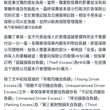
較從事文職的朋友為高。當然，職業對保費的影響並沒有如
車輛市值及性能般大，最終保費是多是少仍取決於各保險公
司的尺度。至於索償記錄及交通違規記錄，相信不用多談，
保險公司以史為鑑，自然以較高保險管理風險。
有汽車保險仍要付自負額
投購了車保，並不代表投保人於索償或被索償時完全不需要
付出一分一毫。各類車保保單內都有列明自負額，即是保險
公司理賠時，投保人需要承擔的部分。舉例說「全保」保單
持有人的車輛被盜，需要向保險公司索償HK$10萬，但保單
訂明「盜竊損毀自負額」(Theft Excess)為HK$1萬，在這情
況下保險公司最多只會理賠HK$9萬元。
除了文中初段提過的「年輕司機自負額」(Young Driver
Excess)及「經驗不足司機自負額」(Inexperienced Driver
Excess)之外，車保保單常見都自負額亦有「不記名司機自
負額」(Unnamed Driver Excess)、「停泊損毀自負額」
(Parking Excess)及「第三者財物損失自負額」(Third