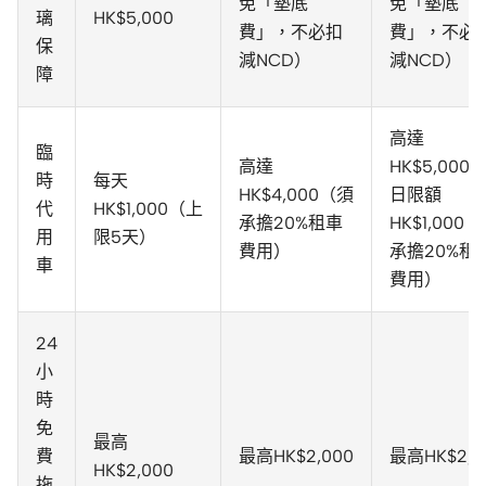
免「墊底
免「墊底
璃
HK$5,000
費」，不必扣
費」，不必
保
減NCD）
減NCD）
障
高達
臨
高達
HK$5,000
時
每天
HK$4,000（須
日限額
代
HK$1,000（上
承擔20%租車
HK$1,000
用
限5天）
費用）
承擔20%租
車
費用）
24
小
時
免
最高
費
最高HK$2,000
最高HK$2,0
HK$2,000
拖