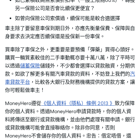
如已累積較高無索償折扣率（一般上限為60%），轉投
另一保險公司是否會比續保更便宜？
如曾向保險公司索償過，續保可能是較合適選擇
車主除了要留意車保到期日外，亦應先衡量保費、保障與自
身要求去決定應否續保還是投保新一份車保。
買車除了車保之外，更重要是要預備「彈藥」買得心頭好。
購買一輛質素較佳的二手車動輒亦要十萬八萬，除了平時可
以透過
儲蓄保險
儲錢外，不少都會選擇以貸款融資，分期供
款。如欲了解更多有關汽車貸款的資料，不妨登上我們的
汽
車貸款平台
，比較各大銀行及財務機構提供的貸款方案，讓
你可輕鬆做車主！
MoneyHero遵從
《個人資料（隱私）條例 2013 》
致力保障
你的個人資料。透過MoneyHero申請貸款時，你的個人資
料將傳送至銀行或貸款機構，並由他們處理有關申請。銀行
或貸款機構可能會直接聯絡你。除非你同意，否則
MoneyHero不會儲存你的個人資料。忠告：借定唔借，還