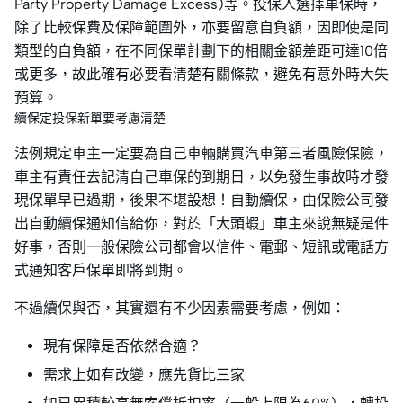
Party Property Damage Excess)等。投保人選擇車保時，
除了比較保費及保障範圍外，亦要留意自負額，因即使是同
類型的自負額，在不同保單計劃下的相關金額差距可達10倍
或更多，故此確有必要看清楚有關條款，避免有意外時大失
預算。
續保定投保新單要考慮清楚
法例規定車主一定要為自己車輛購買汽車第三者風險保險，
車主有責任去記清自己車保的到期日，以免發生事故時才發
現保單早已過期，後果不堪設想！自動續保，由保險公司發
出自動續保通知信給你，對於「大頭蝦」車主來說無疑是件
好事，否則一般保險公司都會以信件、電郵、短訊或電話方
式通知客戶保單即將到期。
不過續保與否，其實還有不少因素需要考慮，例如：
現有保障是否依然合適？
需求上如有改變，應先貨比三家