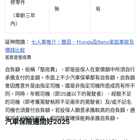
修零件
無
有
（車齡三年
內）
延伸閱讀：
七人車推介｜豐田、Ｈonda及Benz家庭車款及
價錢比較
甚麼是墊底費
自負額，俗稱「墊底費」，即是投保人在索償額中所須自行
承擔支付的金額。市面上不少汽車保單都有自負額，自負額
會因應意外是由指定司機，還是非指定司機所造成而有所不
同。同時，年輕司機（即25歲以下的駕駛者）、經驗不足
的司機（即考獲駕駛執照不足兩年的駕駛者）及/或不記名
司機也須要付自負額。若投保人願意承擔較高的自負額，通
常可支付較低保費，但同時要確保能夠承擔自負額。
汽車保險邊間好2025