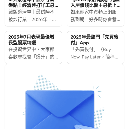
盤點！經濟差打咩工最
入屋價錢比較＋最抵上
穩定？
網方案
鐵飯碗清單｜最穩陣不
如果你家中寬頻上網服
被炒行業｜2026年，香
務到期，好多時你會發
港經濟正面臨多重挑
現，無論係什麼服務供
戰，受全球貿易緊張局
應商，即使你係舊客
2025年7月表現最佳增
2025年最熱門「先買後
勢、內地經濟放緩及本
戶，如果自動續約，價
長型股票精選
付」App
地消費模式轉變影響。
在投資世界中，大家都
錢都可能比新客戶更
「先買後付」（Buy
早前就有網民在討論區
喜歡尋找會「爆升」的
貴！好多服務供應商係
Now, Pay Later，簡稱
上盤點除了政府工外的
股票，也就是我們常說
看準舊客戶唔想煩嘅心
BNPL）近年成為全球新
最穩陣行業，
的「增長股」或「成長
理，加上寬頻上網又海
興消費模式，香港亦不
MoneyHero再結合其他
股」。這些公司的特點
鮮價，資訊不透明令好
例外。「即時享受、慢
市場趨勢分析，為你整
是發展速度快，有潛力
多朋友都嫌太麻煩，續
慢付款」的BNPL支付方
理出10大最穩陣不被炒
為你帶來豐厚的回報。
約算數！不過，上網幾
式讓消費者不用申請信
行業清單，助你洞悉
在 2025 年 7 月，市場
乎成為家中必需品，不
用卡，也能享有分期付
2025年職場前景！
上哪些增長股的表現最
如等MoneyHero幫你比
款的便利，將消費金額
搶眼呢？本文會告訴你
較各大供應商嘅上網價
攤分支付，減輕即時的
什麼是增長型股票，並
錢，等你可以做個精明
財務壓力。MoneyHero