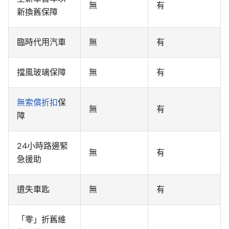
無
有
新換舊保障
臨時代用汽車
無
有
擋風玻璃保障
無
有
無索償折扣
保
無
有
障
24小時路邊緊
無
有
急援助
遺失車匙
無
有
「零」折舊維