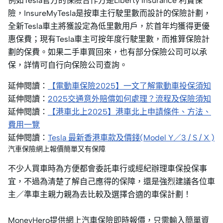
例如Tesla官方的保險合作方是Liberty Insurance 利寶保
險，InsureMyTesla是按車主行駛里數而設計的保險計劃，
全新Tesla車主將獲設定為低里數用戶，於首年均獲得更優
惠保費；現有Tesla車主可按年度行駛里數，而推算保險計
劃的保費。如果二手車買回來，也有部分保險公司可以承
保，詳情可自行向保險公司查詢。
延伸閱讀：
【電動車保險2025】一文了解電動車投保須知
延伸閱讀：
2025交通意外賠償如何處理？流程及保險須知
延伸閱讀：
【港車北上2025】港車北上申請條件、方法、
費用一覽
延伸閱讀：
Tesla 最新香港車款及價錢(Model Y／3 / S / X )
汽車保險網上報價簡單又有保障
不少人買車時為方便都會委託車行或經紀辦理車保投保事
宜，不過為清楚了解自己應得的保障，還是強烈建議各位車
主／準車主親力親為去比較及選擇合適的車保計劃！
MoneyHero提供網上汽車保險即時報價，只需輸入簡單資