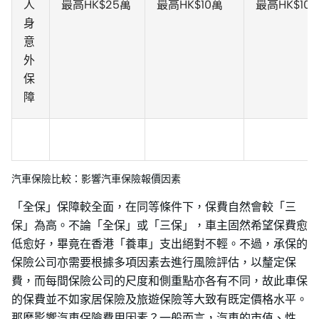
人
最高HK$25萬
最高HK$10萬
最高HK$10
身
意
外
保
障
汽車保險比較：影響汽車保險報價因素
「全保」保障較全面，在同等條件下，保費自然會較「三
保」為高。不論「全保」或「三保」，車主固然希望保費愈
低愈好，畢竟在香港「養車」支出絕對不輕。不過，承保的
保險公司亦需要根據多項因素去進行風險評估，以釐定保
費，而每間保險公司的尺度和側重點亦各有不同，故此車保
的保費並不如家居保險及旅遊保險等大致有既定價格水平。
那麼影響汽車保險費用因素？一般而言，汽車的市值、性