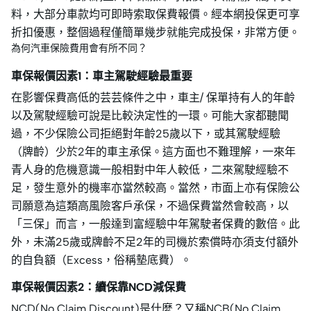
料，大部分車款均可即時索取保費報價。經本網投保更可享
折扣優惠，整個過程僅簡單幾步就能完成投保，非常方便。
為何汽車保險費用會有所不同？
車保報價因素1：車主駕駛經驗最重要
在影響保費高低的芸芸條件之中，車主/ 保單持有人的年齡
以及駕駛經驗可說是比較決定性的一環。可能大家都聽聞
過，不少保險公司拒絕對年齡25歲以下，或其駕駛經驗
（牌齡）少於2年的車主承保。這方面也不難理解，一來年
青人身的危機意識一般相對中年人較低，二來駕駛經驗不
足，發生意外的機率亦當然較高。當然，市面上亦有保險公
司願意為這類高風險客戶承保，不過保費當然會較高，以
「三保」而言，一般達到富經驗中年駕駛者保費的數倍。此
外，未滿25歲或牌齡不足2年的司機於索償時亦須支付額外
的自負額（Excess，俗稱墊底費）。
車保報價因素2：續保靠NCD減保費
NCD(No Claim Discount)是什麼？又稱NCB(No Claim