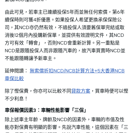
由此可見，若車主已連續投保5年而並無任何索償，第6年
續保時則可獲4折優惠。如果投保人希望更換承保保險公
司，其NCD亦仍然有效，不過投保人須要舊保單完結或取
消後12個月內投購新保單，並提供有效證明文件，其NCD
方可有效「轉會」，否則NCD會重新計算。另一重點是
NCD是跟隨投保人而非跟隨汽車的，故汽車買賣時NCD並
不能跟隨轉讓予新車主。
延伸閱讀：
無索償折扣NCD/NCB計算方法+5大香港NCB
車保比較
除了慳保費，你亦可以比較不同
貸款方案
，買車時便可以慳
不少利息！
車保報價因素3：車輛性能影響「三保」
除上述車主年齡、牌齡及NCD的因素外，車輛的市值及性
能亦對保費有明顯的影響。先說汽車性能，這個因素在「三