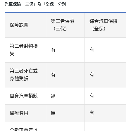
汽車保險「三保」及「全保」分別
第三者保險
綜合汽車保險
保障範圍
（三保）
（全保）
第三者財物損
有
有
失
第三者死亡或
有
有
身體受損
自身汽車損毀
無
有
醫療費用
無
有
全新車首年以