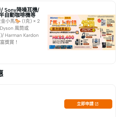
 Sony降噪耳機/
HI 半自動咖啡機等
金小馬🐎 (1克) × 2
 Dyson 風筒或
/ Harman Kardon
豐富獎賞！
惠
立即申請
