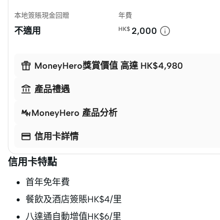
本地簽賬現金回贈
年費
不適用
HK$
2,000

MoneyHero獎賞價值 高達 HK$4,980

產品禮遇
MoneyHero 產品分析

信用卡詳情
信用卡特點
首年免年費
餐飲及酒店簽賬HK$4/里
八達通自動增值HK$6/里