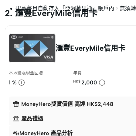
里數每月自動存入「亞洲萬里通」賬戶內，無須轉
2. 滙豐EveryMile信用卡
滙豐EveryMile信用卡
本地簽賬現金回贈
年費
1 %
HK$
2,000

MoneyHero獎賞價值 高達 HK$2,448

產品禮遇
MoneyHero 產品分析