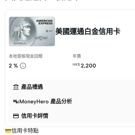
美國運通白金信用卡
本地簽賬現金回贈
年費
2 %
HK$
2,200

產品禮遇
MoneyHero 產品分析

信用卡詳情
💳信用卡特點