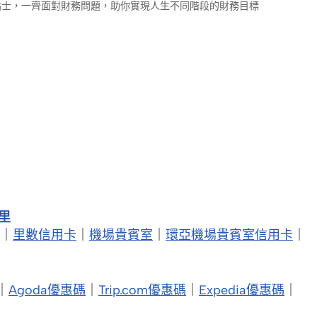
財小貼士，一齊面對財務問題，助你實現人生不同階段的財務目標
/里
｜
里數信用卡
｜
機場貴賓室
｜
環亞機場貴賓室信用卡
｜
｜
Agoda優惠碼
｜
Trip.com優惠碼
｜
Expedia優惠碼
｜