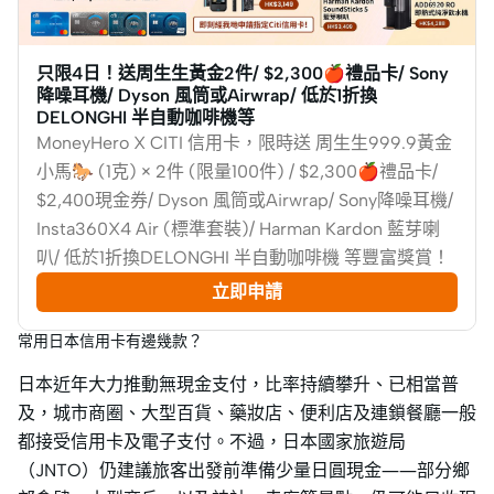
只限4日！送周生生黃金2件/ $2,300🍎禮品卡/ Sony
降噪耳機/ Dyson 風筒或Airwrap/ 低於1折換
DELONGHI 半自動咖啡機等
MoneyHero X CITI 信用卡，限時送 周生生999.9黃金
小馬🐎 (1克) × 2件 (限量100件) / $2,300🍎禮品卡/
$2,400現金券/ Dyson 風筒或Airwrap/ Sony降噪耳機/
Insta360X4 Air (標準套裝)/ Harman Kardon 藍芽喇
叭/ 低於1折換DELONGHI 半自動咖啡機 等豐富獎賞！
立即申請
常用日本信用卡有邊幾款？
日本近年大力推動無現金支付，比率持續攀升、已相當普
及，城市商圈、大型百貨、藥妝店、便利店及連鎖餐廳一般
都接受信用卡及電子支付。不過，日本國家旅遊局
（JNTO）仍建議旅客出發前準備少量日圓現金——部分鄉