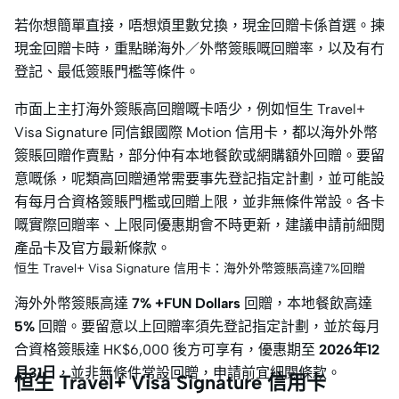
若你想簡單直接，唔想煩里數兌換，現金回贈卡係首選。揀
現金回贈卡時，重點睇海外／外幣簽賬嘅回贈率，以及有冇
登記、最低簽賬門檻等條件。
市面上主打海外簽賬高回贈嘅卡唔少，例如恒生 Travel+
Visa Signature 同信銀國際 Motion 信用卡，都以海外外幣
簽賬回贈作賣點，部分仲有本地餐飲或網購額外回贈。要留
意嘅係，呢類高回贈通常需要事先登記指定計劃，並可能設
有每月合資格簽賬門檻或回贈上限，並非無條件常設。各卡
嘅實際回贈率、上限同優惠期會不時更新，建議申請前細閱
產品卡及官方最新條款。
恒生 Travel+ Visa Signature 信用卡：海外外幣簽賬高達7%回贈
海外外幣簽賬高達
7% +FUN Dollars
回贈，本地餐飲高達
5%
回贈。要留意以上回贈率須先登記指定計劃，並於每月
合資格簽賬達 HK$6,000 後方可享有，優惠期至
2026年12
月31日
，並非無條件常設回贈，申請前宜細閱條款。
恒生 Travel+ Visa Signature 信用卡