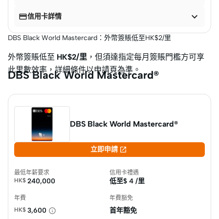


信用卡詳情
DBS Black World Mastercard：外幣簽賬低至HK$2/里
外幣簽賬低至
HK$2/里
，但須達指定每月簽賬門檻方可享
此里數效率，詳細條件以申請頁為準。
DBS Black World Mastercard®
DBS Black World Mastercard®

立即申請
最低年薪要求
信用卡禮遇
HK$
240,000
低至$
4 /里
年費
年費豁免
HK$
3,600
首年豁免