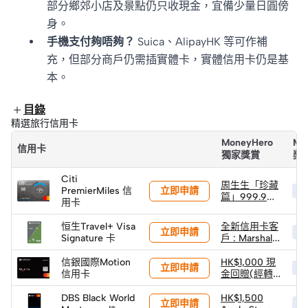
部分鄉郊小店及景點仍只收現金，宜備少量日圓傍
身。
手機支付夠唔夠？
Suica、AlipayHK 等可作補
充，但部分商戶仍需插實體卡，實體信用卡仍是基
本。
目錄
精選旅行信用卡
MoneyHero
Mo
信用卡
獨家獎賞
獎
Citi
周生生「珍藏
立即申請
PremierMiles 信
HK
篇」999.9黃
用卡
金小馬 (1克) ×
2件 (限量100
恒生Travel+ Visa
全新信用卡客
立即申請
件)
HK
Signature 卡
戶 : Marshall
Willen II 小型
無線便攜喇叭
信銀國際Motion
HK$1,000 現
立即申請
HK
(價值
信用卡
金回贈(經轉
HK$999)
數快)
DBS Black World
HK$1,500
立即申請
HK