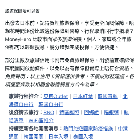
旅遊保險唔可以省
出發去日本前，記得買埋旅遊保險，享受更全面嘅保障。唔
想花時間逐份比較邊份保障到醫療、行程取消同行李損壞？
MoneyHero 比較市面眾多旅遊保險，個人、家庭或全年旅
保都可以輕鬆搜尋，幾分鐘就完成投保，方便快捷。
部分里數及旅遊信用卡附帶免費旅遊保險，出發前宜確認保
障範圍同啟動條件，以免以為有保障但實際上唔符合資格。
免責聲明：以上信用卡資訊僅供參考，不構成財務建議。各
項優惠條款以相關金融機構官方公布為準。
旅遊行程推介：
東京Outlet
｜
日本紅葉
｜
韓國賞楓
︱
北
海道自由行
︱
韓國自由行
後疫情去旅行：
BNO
︱
特區護照
︱
回鄉證
︱
唱銀彈
︱
執
喼清單
︱
WiFi蛋推介
持續更新各地開關消息：
熱門旅遊國家防疫措施
｜
中港
通關
｜
韓國開關
︱
日本入境
︱
泰國入境