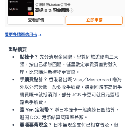
信銀國際Motion信用卡
高達10 % 現金回贈
查看詳情
立即申請

看更多精選信用卡
重點摘要
點揀卡？
先分清現金回贈、里數同旅遊優惠三大
類，按自己想賺回贈、儲里數定享貴賓室對號入
座，比只睇迎新禮物更實際。
手續費點計？
香港發出嘅 Visa／Mastercard 喺海
外以外幣簽賬一般要收手續費，揀張回贈率高過手
續費嘅卡就抵消到，部分 JCB 卡更可就日元簽賬
豁免手續費。
簽 Yen 定港幣？
喺日本碌卡一般應揀日圓結算，
避開 DCC 港幣結算嘅匯率差額。
要唔要帶現金？
日本無現金支付已相當普及，但