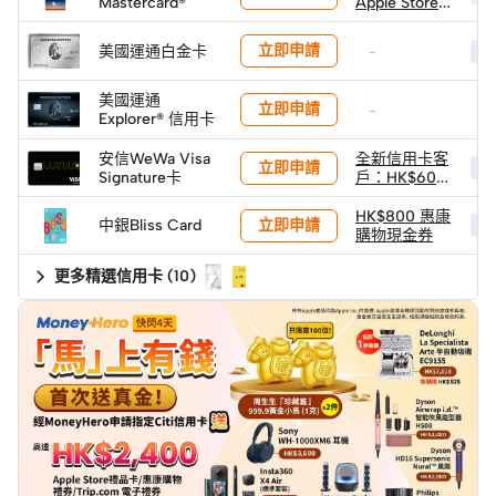
Mastercard®
Apple Store
禮品卡
立即申請
美國運通白金卡
-
HK
美國運通
立即申請
-
-
Explorer® 信用卡
安信WeWa Visa
全新信用卡客
立即申請
HK
Signature卡
戶：HK$600
獨家迎新禮遇
HK$800 惠康
立即申請
中銀Bliss Card
HK
購物現金券
更多精選信用卡
(
10
)