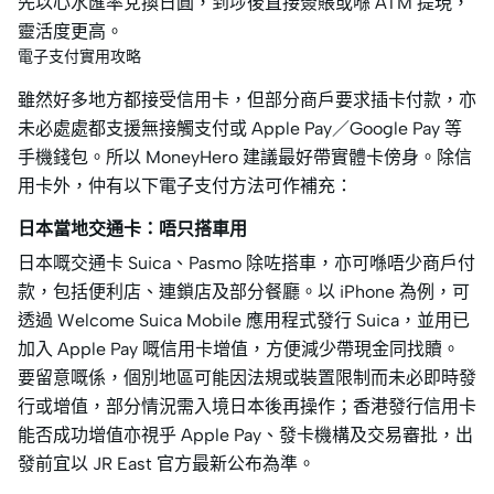
先以心水匯率兌換日圓，到埗後直接簽賬或喺 ATM 提現，
靈活度更高。
電子支付實用攻略
雖然好多地方都接受信用卡，但部分商戶要求插卡付款，亦
未必處處都支援無接觸支付或 Apple Pay／Google Pay 等
手機錢包。所以 MoneyHero 建議最好帶實體卡傍身。除信
用卡外，仲有以下電子支付方法可作補充：
日本當地交通卡：唔只搭車用
日本嘅交通卡 Suica、Pasmo 除咗搭車，亦可喺唔少商戶付
款，包括便利店、連鎖店及部分餐廳。以 iPhone 為例，可
透過 Welcome Suica Mobile 應用程式發行 Suica，並用已
加入 Apple Pay 嘅信用卡增值，方便減少帶現金同找贖。
要留意嘅係，個別地區可能因法規或裝置限制而未必即時發
行或增值，部分情況需入境日本後再操作；香港發行信用卡
能否成功增值亦視乎 Apple Pay、發卡機構及交易審批，出
發前宜以 JR East 官方最新公布為準。