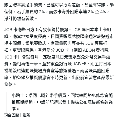
賬回贈率高過手續費，已經可以抵消差額，甚至有得賺。舉
個例，若手續費約 2%，而張卡海外回贈率達 3% 至 4%，
淨計仍然有著數。
JCB 卡喺遊日方面有幾個獨特優勢。JCB 屬日本本土卡組
織，喺當地接受度極高，日圓簽賬嘅兌換匯率通常較貼近市
場中間價；當地藥妝店、家電量販店等亦有 JCB 專屬折
扣。更實際嘅係，香港部分 JCB 卡（例如 AEON 發行嘅
JCB 卡）會就每月一定額度嘅日元簽賬豁免外幣交易手續
費，變相再慳一筆。至於東亞銀行嘅 JCB 卡，則主打日本
當地簽賬連動嘅機場貴賓室等旅遊禮遇。兩者嘅具體回贈
率、豁免額及推廣優惠會不時更新，出發前宜留意產品最新
條款。
小貼士：唔同卡嘅外幣手續費、回贈率同豁免條款會隨
推廣期變動，申請前記得以發卡機構公布嘅最新條款為
準。
現金回贈卡推薦