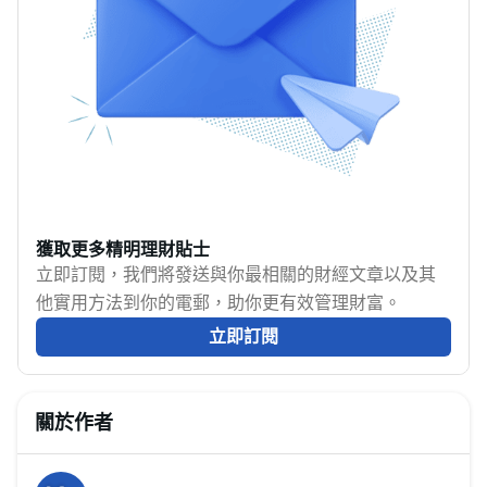
新）
似，而且價格甚至比淘
[https://www.moneyhero.co
起薪點也陷入停滯。面
寶更低。MoneyHero
card/all?
對追不上通脹的薪金，
[https://www.moneyhero.com.hk/blog/zh/]
providers=american-
和求職市場的挑戰，是
整合出拼多多香港攻
express]成功申請信用
否感到焦慮？
略，包括支付及集運
卡更可享額外迎新優
MoneyHero將為你剖析
[https://www.moneyhero.com.hk/blog/zh/%E6
惠，包括高額里數獎
最新的薪酬趨勢，並提
方式，並推薦拼多多網
賞、獎賞兌換券等，立
供超實用的升職加薪和
購信用卡
即申請！
個人理財攻略，助你實
[https://www.moneyhero.com.hk/blog/zh/%E7%B
現財務增值。
獲取更多精明理財貼士
5%E5%A4%A7%E6%9C%80%E9%AB%98%E5%9B%9E%
立即訂閱，我們將發送與你最相關的財經文章以及其
%E7%B6%B2%E8%B3%BC%E4%BF%A1%E7%94%A8%E5
他實用方法到你的電郵，助你更有效管理財富。
立即訂閱
關於作者