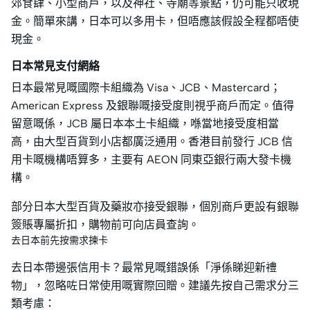
郊食肆、小型商戶，以及神社、寺廟等景點，仍可能只收現
金。簡單來講，日本可以多用卡，但唔應該假設全程都唔使
現金。
日本常見支付網絡
日本最常見嘅國際卡組織為 Visa、JCB、Mastercard；
American Express 及銀聯嘅接受度則視乎商戶而定。值得
留意嘅係，JCB 屬日本本土卡組織，喺當地接受度相當
高，由大型百貨到小店都廣泛通用。香港目前發行 JCB 信
用卡嘅機構唔算多，主要有 AEON 同東亞銀行兩大發卡機
構。
部分日本大型百貨及藥妝亦接受銀聯，個別商戶更設有銀聯
簽賬專屬折扣，購物前可向店員查詢。
去日本前先按需求揀卡
去日本帶邊張信用卡？最常見嘅錯誤係「淨係睇迎新禮
物」，忽略咗日常使用嘅實際回贈。建議先按自己需求分三
類考慮：