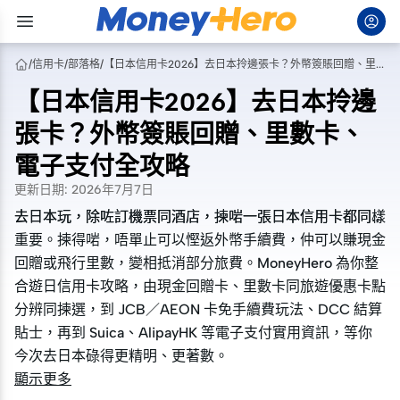
/
信用卡
/
部落格
/
【日本信用卡2026】去日本拎邊張卡？外幣簽賬回贈、里數卡、電子支付全攻略
【日本信用卡2026】去日本拎邊
張卡？外幣簽賬回贈、里數卡、
電子支付全攻略
更新日期
:
2026年7月7日
去日本玩，除咗訂機票同酒店，揀啱一張日本信用卡都同樣
去日本玩，除咗訂機票同酒店，揀啱一張日本信用卡都同樣
重要。揀得啱，唔單止可以慳返外幣手續費，仲可以賺現金
重要。揀得啱，唔單止可以慳返外幣手續費，仲可以賺現金
回贈或飛行里數，變相抵消部分旅費。MoneyHero 為你整
回贈或飛行里數，變相抵消部分旅費。MoneyHero 為你整
合遊日信用卡攻略，由現金回贈卡、里數卡同旅遊優惠卡點
合遊日信用卡攻略，由現金回贈卡、里數卡同旅遊優惠卡點
分辨同揀選，到 JCB／AEON 卡免手續費玩法、DCC 結算
分辨同揀選，到 JCB／AEON 卡免手續費玩法、DCC 結算
貼士，再到 Suica、AlipayHK 等電子支付實用資訊，等你
貼士，再到 Suica、AlipayHK 等電子支付實用資訊，等你
今次去日本碌得更精明、更著數。
今次去日本碌得更精明、更著數。
顯示更多