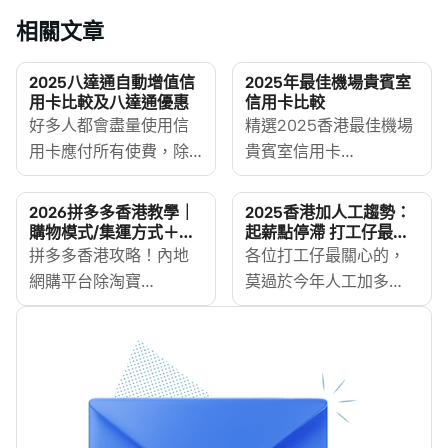
相關文章
2025八達通自動增值信
2025年最佳機場貴賓室
用卡比較及八達通優惠
信用卡比較
好多人都會盡量使用信
精選2025香港最佳機場
用卡應付所有使費，除
貴賓室信用卡
咗可以延遲付費，亦可
[https://www.moneyher
以幫大家儲多啲積分同
%E6%A9%9F%E5%A0%B4
2026拼多多香港教學｜
2025香港加人工趨勢：
飛行里數！就連八達通
讓你在出國旅行時輕鬆
購物模式/集運方式＋拼
起薪點停滯 打工仔最值
多多信用卡
錢技能盤點
自動增值都可以賺里數
拼多多香港攻略！內地
進入全球頂級機場貴賓
各位打工仔最關心的，
或現金回贈！八達通仲
網購平台除淘寶
室，體驗舒適的候機環
莫過於今年人工加多
可以加入iPhone或者
[https://www.moneyhero.com.hk/blog/zh/%E6%B7
境與尊貴服務。同時，
少？早前浸大「2025粵
Apple Watch，Apple
%E6%96%B9%E6%B3%95-
還可以透過信用卡賺取
港澳大灣區薪酬及福利
Pay「嘟」卡就得。想比
%E6%89%8B%E7%BA%8C%E8%B2%BB%E6%AF%94%E
現金回贈、飛行里數或
調查」薪酬趨勢調查報
較邊張信用卡增值回贈
%E4%BF%A1%E7%94%A8%E5%8D%A1%E5%9B%9E%E8%
其他獎賞，享受飛得越
告出爐，結果可能讓你
更抵？MoneyHero為大
外，其實還有拼多多。
多、賺得越多的雙重滿
有點揪心：整體加薪幅
家一一解構！ （1月更
拼多多的商品跟淘寶相
足。經MoneyHero
度放緩，大學畢業生的