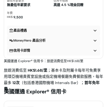
最低年薪要求
信用卡禮遇
無最低年薪要求
高達
4.5 %現金回贈
年費
HK$
9,500


產品禮遇

MoneyHero 產品分析


信用卡詳情
美國運通 Explorer® 信用卡：旅遊消費低至HK$1.68/里
旅遊消費低至
HK$1.68/里
；基本卡及附屬卡每年可免費享
用環亞機場貴賓室設施或指定機場餐廳免費餐飲服務，每年
最多
12次
（包括香港國際機場 Intervals Bar）；
首年免年
費
。
美國運通 Explorer® 信用卡