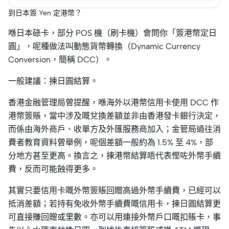
到日本簽 Yen 定港幣？
喺日本碌卡，部分 POS 機（刷卡機）會問你「簽港幣定日
圓」，呢種做法叫動態貨幣轉換（Dynamic Currency
Conversion，簡稱 DCC）。
一般建議：揀日圓結算。
香港金融管理局曾提醒，喺海外以港幣信用卡使用 DCC 作
港幣簽賬，當中涉及嘅兌換差額並非由香港發卡銀行決定，
而係由海外商戶、收單方及外匯服務商加入；金管局過往消
費者教育資料曾舉例，呢個差額一般約為 1.5% 至 4%，部
分地方甚至更高。換言之，揀港幣結算唔代表慳咗外幣手續
費，反而可能蝕得更多。
其實只要信用卡嘅外幣簽賬回贈高過外幣手續費，已經可以
抵消差額；若持有免收外幣手續費嘅信用卡，揀日圓結算更
可直接賺回贈或里數。亦可以用連接外幣戶口嘅扣賬卡，事