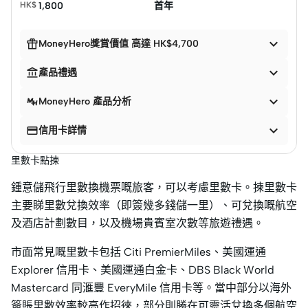
HK$
1,800
首年


MoneyHero獎賞價值 高達 HK$4,700


產品禮遇

MoneyHero 產品分析


信用卡詳情
里數卡點揀
鍾意儲飛行里數換機票嘅旅客，可以考慮里數卡。揀里數卡
主要睇里數兌換效率（即簽幾多錢儲一里）、可兌換嘅航空
及酒店計劃數目，以及機場貴賓室次數等旅遊禮遇。
市面常見嘅里數卡包括 Citi PremierMiles、美國運通
Explorer 信用卡、美國運通白金卡、DBS Black World
Mastercard 同滙豐 EveryMile 信用卡等。當中部分以海外
簽賬里數效率較高作招徠，部分則勝在可靈活兌換多個航空