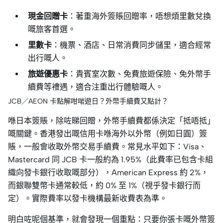
現金回贈卡
：著重海外簽賬回贈率，唔想煩里數兌換
嘅旅客首選。
里數卡
：機票、酒店、日常消費同步儲里，適合經常
出行嘅人。
旅遊優惠卡
：貴賓室次數、免費旅遊保險、免外幣手
續費等禮遇，適合注重出行體驗嘅人。
JCB／AEON 卡點解咁啱遊日？外幣手續費又點計？
喺日本簽賬，除咗睇回贈，外幣手續費都係決定「抵唔抵」
嘅關鍵。香港發出嘅信用卡喺海外以外幣（例如日圓）簽
賬，一般會收取外幣交易手續費。常見水平如下：Visa、
Mastercard 同 JCB 卡一般約為 1.95%（此費率已包含卡組
織向發卡銀行收取嘅部分），American Express 約 2%，
而銀聯雙幣卡通常較低，約 0% 至 1%（視乎發卡銀行而
定）。實際費率以發卡機構最新收費表為準。
明白咗呢個基準，就會發現一個重點：只要你張卡嘅外幣簽