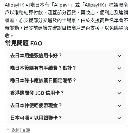
AlipayHK 可喺日本有「Alipay+」或「AlipayHK」標識嘅商
戶以港幣結算付款，涵蓋部分百貨、藥妝店、便利店及連鎖
餐廳，亦支援部分交通及的士場景。由於支援商戶名單會不
時變動，出發前建議先確認目標商戶是否支援，以免臨場唔
收。
常見問題 FAQ

去日本用邊張信用卡好？

喺日本簽賬有冇手續費？點計？

喺日本碌卡應該簽日圓定港幣？

香港邊間發 JCB 信用卡？

去日本仲使唔使帶現金？

日本可唔可以用銀聯卡？
返回頂端