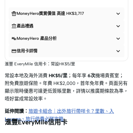


MoneyHero獎賞價值 高達 HK$3,717


產品禮遇

MoneyHero 產品分析


信用卡詳情
滙豐 EveryMile 信用卡：常設HK$5/里
常設本地及海外消費
HK$5/里
；每年享
6次
機場貴賓室；
附免費旅遊保險。年費 HK$2,000，首年免年費。頁面另有
顯示限時優惠可達更低簽賬里數，詳情以推廣期條款為準，
唔好當成常設效率。
延伸閱讀：
旅遊卡組合｜出外旅行帶咩卡？里數、入
Lounge、旅行使費必睇攻略
滙豐EveryMile信用卡