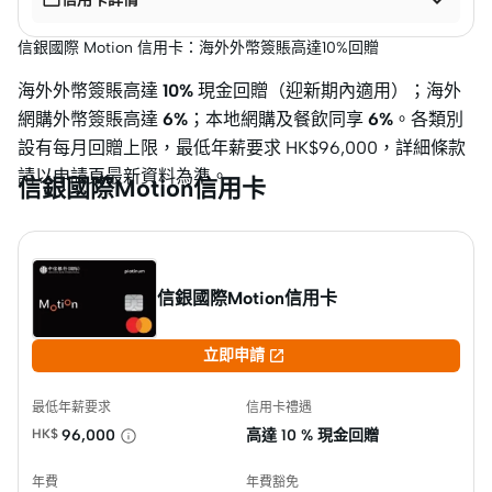
信銀國際 Motion 信用卡：海外外幣簽賬高達10%回贈
海外外幣簽賬高達
10%
現金回贈（迎新期內適用）；海外
網購外幣簽賬高達
6%
；本地網購及餐飲同享
6%
。各類別
設有每月回贈上限，最低年薪要求 HK$96,000，詳細條款
請以申請頁最新資料為準。
信銀國際Motion信用卡
信銀國際Motion信用卡

立即申請
最低年薪要求
信用卡禮遇
HK$
96,000
高達
10 % 現金回贈
年費
年費豁免