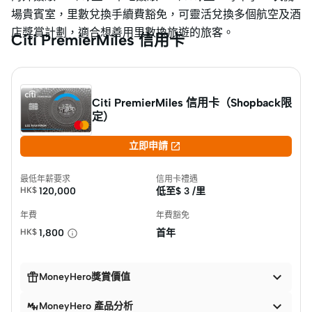
場貴賓室，里數兌換手續費豁免，可靈活兌換多個航空及酒
店獎賞計劃，適合想善用里數換旅遊的旅客。
Citi PremierMiles 信用卡
Citi PremierMiles 信用卡（Shopback限
定）

立即申請
最低年薪要求
信用卡禮遇
HK$
120,000
低至$
3 /里
年費
年費豁免
HK$
1,800
首年


MoneyHero獎賞價值

MoneyHero 產品分析