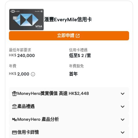
滙豐EveryMile信用卡

立即申請
最低年薪要求
信用卡禮遇
HK$
240,000
低至$
2 /里
年費
年費豁免
HK$
2,000
首年


MoneyHero獎賞價值 高達 HK$2,448


產品禮遇

MoneyHero 產品分析


信用卡詳情