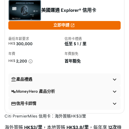
美國運通 Explorer® 信用卡

立即申請
最低年薪要求
信用卡禮遇
HK$
300,000
低至 $
1 / 里
年費
年費豁免
HK$
2,200
首年豁免


產品禮遇

MoneyHero 產品分析


信用卡詳情
Citi PremierMiles 信用卡：海外簽賬HK$3/里
海外簽賬
HK$3/里
，本地簽賬
HK$3.8/里
，每年享
12次
機