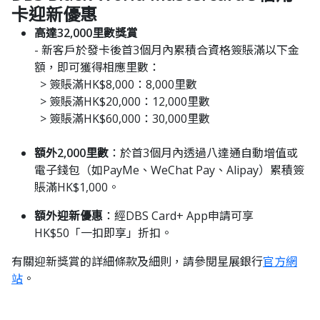
卡迎新優惠
高達32,000里數獎賞
- 新客戶於發卡後首3個月內累積合資格簽賬滿以下金
額，即可獲得相應里數：
> 簽賬滿HK$8,000：8,000里數
> 簽賬滿HK$20,000：12,000里數
> 簽賬滿HK$60,000：30,000里數
額外2,000里數
：於首3個月內透過八達通自動增值或
電子錢包（如PayMe、WeChat Pay、Alipay）累積簽
賬滿HK$1,000。
額外迎新優惠
：經DBS Card+ App申請可享
HK$50「一扣即享」折扣。
有關迎新獎賞的詳細條款及細則，請參閱星展銀行
官方網
站
。