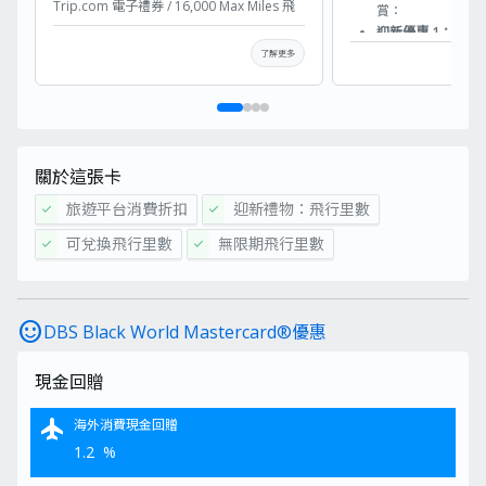
Trip.com 電子禮券 / 16,000 Max Miles 飛
賞：
行里數/ Philips ADD6920 RO純淨飲水機
迎新優惠 1：高達3
(價值 HK$4,288)
*
/ LOJEL Cubo Large V5
及里數兌換比率
：
了解更多
行李箱 (價值HK$3,700)* / TEFAL TY6A35
累積合資格簽賬滿
X-PERT 7.60 無線吸塵機 (價值HK$2,998) /
8,000里數（即
PHILIPS S9982/50 9000系列乾濕兩用電鬚
刨 (價值 HK$2,868) / SONY WF-1000XM6
累積合資格簽賬滿
耳機 (價值HK$2,599)
*
/ Marshall Acton III
12,000里數（
無線音箱（價值HK$2,499） 。
累積合資格簽賬滿
如何領取MoneyHero獨家優惠？
30,000里數（
關於這張卡
自2026年8月3日中午12時至2026
合共累積里數
年8月10日中午12時期間
: 全新星
里
(即DBS$1,4
旅遊平台消費折扣
迎新禮物：飛行里數
check
check
展信用卡客戶經MoneyHero成功
迎新優惠 2：28” 
申請DBS Black World
可兌換飛行里數
無限期飛行里數
check
check
新客戶可選擇
Mastercard® / DBS Eminent Visa
首 3 個月內
Signature Card / DBS Eminent
HK$8,000
並完成
Visa Platinum Card
及確認實體卡
申請時請記下申請參考編號。建議
DAYCROWN
sentiment_satisfied
DBS Black World Mastercard®優惠
一次過交齊所需文件，以加快批核
額外2,000里數（即
程序
新客戶於發卡
2026年9月30日
或之前: 成功獲批
現金回贈
請一次
Flexi
S
申請之信用卡
HK$50「一扣即
收到表格後的7日內
，請填妥較早
經
Money He
flight
海外消費現金回贈
前經電郵發出之「獎賞換領表
Card+ app
成
格」，以供MoneyHero與星展銀
1.2
%
得HK$50「
行核對獎賞資格
現有客戶於新
*選擇Max Miles作為獨家獎賞