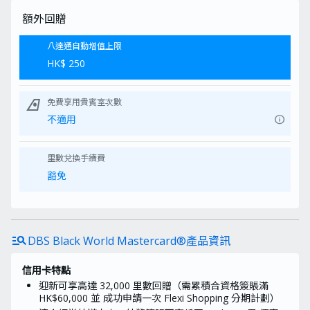
申請小貼士：
額外回贈
申請產品前請關掉AdBlocker及
電子錢包消費里數回贈
「私人模式」：
3項設定讓你順利
$ 6
八達通自動增值上限
/里
取得MoneyHero獨家優惠
*以換購價HK$621
換領Philips
HK$ 250
ADD6920 RO純淨飲水機 (價值
HK$4,288)、以換購價HK$380 換
領
LOJEL Cubo Large V5 行李箱
airlines
免費享用貴賓室次數
(價值HK$3,700)
和
以換購價
HK$348 換領
SONY WF-
info
不適用
1000XM6 耳機 (價值HK$2,599)
之詳情：合資格客戶獲有關銀行批
核或確認申請資格後，
里數兌換手續費
MoneyHero 會向客戶發出獎賞換
領電郵。客戶可依照電郵內的指
豁免
示，到指定獎賞換領中心以DBS銀
行指定信用卡繳付HK$621以
換領
Philips ADD6920 RO純淨飲水機
(價值 HK$4,288) 或 繳付HK$380
LOJEL Cubo Large V5 行李
以換領
manage_search
DBS Black World Mastercard®產品資訊
箱 (價值HK$3,700) 或
繳付
HK$348 以換領SONY WF-
1000XM6 耳機 (價值
信用卡特點
HK$2,599)
。如對以上獎賞有任何
疑問（包括保養及產品狀況），請
迎新可享高達 32,000 里數回贈（需累積合資格簽賬滿
聯絡 MoneyHero 確認詳情。
HK$60,000 並
成功申請一次
Flexi
Shopping
分期計劃）
如對是次推廣活動之換領流程有疑