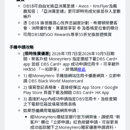
DBS$可自由兌換亞洲萬里通、Avios、KrisFlyer及鳳
凰知音；「亞洲萬里通」更可即時完成兌換並存入里數
帳戶
憑
DBS$
換領雅高心悅界忠誠度計劃、希爾頓榮譽客
會、洲際優悅會、萬豪旅享家
®
及
香格里拉會的積分
可用DBS$於iGO Rewards尊享55折兌換旅遊獎賞
手機申請攻略
[限時推廣優惠]
2026
年7
月7
日至
2026
年10
月5
日
期
間，新客戶經 MoneyHero 指定連結下載DBS Card+
app 並經 DBS Card+ app 成功申請信用卡，可享額外
HK$50 「一扣即享」，詳情請
按此
1) 經MoneyHero 手機版網站信用卡優惠網頁，立即申
請 DBS Black World Mastercard
2) 填寫登記表格後，直接經彈出 App Store / Google
Play Store 頁面下載及開啟 DBS Card+ HK App
3) 直接於App內成功申請指定DBS信用卡，及檢查閣
之下電郵信箱並填寫領獎表格
如果想繼續用電腦版網頁申請：
經MoneyHero連結至銀行官方網頁後，請使用 “新
客戶” 欄位「立即申請」紅色按鍵申請，可容更易
成功追踪閣下之MoneyHero獨家優惠申請資料，