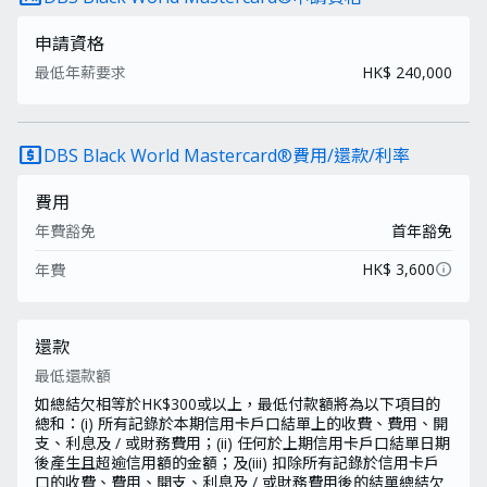
申請資格
最低年薪要求
HK$ 240,000
local_atm
DBS Black World Mastercard®費用/還款/利率
費用
年費豁免
首年豁免
info
HK$ 3,600
年費
還款
最低還款額
如總結欠相等於HK$300或以上，最低付款額將為以下項目的
總和：(i) 所有記錄於本期信用卡戶口結單上的收費、費用、開
支、利息及 / 或財務費用；(ii) 任何於上期信用卡戶口結單日期
後產生且超逾信用額的金額；及(iii) 扣除所有記錄於信用卡戶
口的收費、費用、開支、利息及 / 或財務費用後的結單總結欠