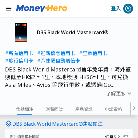
menu
登入
DBS Black World Mastercard®
#所有信用卡
#迎新優惠信用卡
#里數信用卡
#旅行信用卡
#八達通自動增值卡
DBS Black World Mastercard首年免年費，海外簽
賬低至HK$2 = 1里，本地簽賬 HK$6=1 里，可兌換
Asia Miles、Avios 等飛行里數，或透過iGo
Rewards 平台以低至55折兌換機票或酒店。迎新里
expand_more
了解更多
數回贈率低至HK$2 = 1里，高達32,000里。
chevron_right
焦點關注
消費回贈
產品資訊
申請資格
費用
layers
DBS Black World Mastercard®焦點關注
低至$ 2
/里
海外消費里數回贈