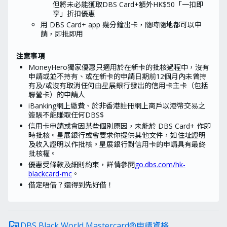
但將未必能獲取DBS Card+額外HK$50「一扣即
享」折扣優惠
用 DBS Card+ app 幾分鐘出卡，隨時隨地都可以申
請，即批即用
注意事項
​MoneyHero獨家優惠只適用於在新卡的批核過程中，沒有
申請或並不持有、或在新卡的申請日期前12個月內未曾持
有及/或沒有取消任何由星展銀行發出的信用卡主卡（包括
聯營卡）的申請人
iBanking網上繳費、於非香港註冊網上商戶以港幣交易之
簽賬不能賺取任何DBS$
信用卡申請或會因某些個別原因，未能於 DBS Card+ 作即
時批核。星展銀行或會要求你提供其他文件，如住址證明
及收入證明以作批核。星展銀行對信用卡的申請具有最終
批核權。
優惠受條款及細則約束，詳情參閱
go.dbs.com/hk-
blackcard-mc
。
借定唔借？還得到先好借！
rule_folder
DBS Black World Mastercard®申請資格