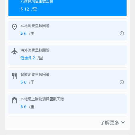
八達通増值里數回贈
碼，或使用 Google / Apple
帳號註冊
$ 12
/里
閱讀並同意 HEYMAX《使用條
款》與《隱私權政策》
點擊「註冊」
location_on
本地消費里數回贈
Miles 入帳：完成登入或註冊後，
info
$ 6
/里
將顯示「我們正在為您入帳 Max
Miles」畫面，確保 Max Miles 正
加入您的帳戶
flight
入賬成功：成功入賬後將顯示
海外消費里數回贈
「MoneyHero 贈送您 Max
低至$ 2
/里
Miles」，並列出最新餘額與可用
選項
兌換您想要的獎勵：在此可自行選
restaurant
餐飲消費里數回贈
擇 Max Miles 使用方式，例如：
即時兌換電子禮券（例如
info
$ 6
/里
HK$50 Starbucks禮券 或
HKTVMall禮券）
以 1:1 比例轉換里數至航空夥
shopping_bag
本地網上購物消費里數回贈
伴（例如國泰航空，最低
$ 6
/里
1,000 里）
累積里數以兌換更大獎勵（例
如以 20,000 里兌換日本機
expand_more
了解更多
票）
shopping_bag
海外網上購物消費里數回贈
兌換完成：兌換程序完成，里數可
$ 4
/里
立即使用或保留以供後續累積兌換