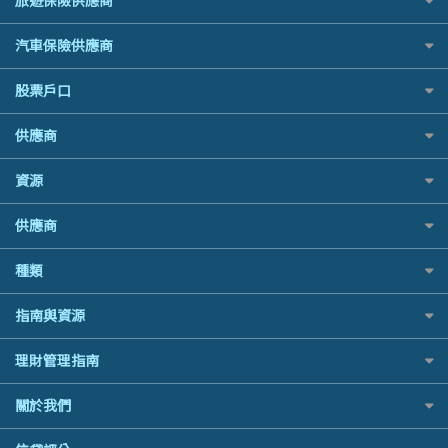
旅遊保險供應商
家居保險
Visa信用卡
酒店優惠碼
Mox 銀行
泰國旅遊保險及資訊
Standard Chartered渣打銀行
最佳循環貸款
家傭保險
萬事達卡
AXA 安盛
機票優惠碼
National Resources 中潤物業按揭
汽車保險供應商
台灣旅遊保險及資訊
安信EarnMORE
寵物保險
銀聯信用卡
AIG 美亞
OCBC 華僑銀行
韓國旅遊保險及資訊
AEON
定期人壽保險
高獎賞信用卡推薦
大新汽車保險
股票戶口
Allianz 安聯
PrimeCredit 安信信貸
歐洲旅遊保險及資訊
東亞銀行
危疾保險
酒店信用卡
中銀汽車保險
Allied World 世聯
Promise 邦民日本財務
越南旅遊保險及資訊
SIM
富途證券
年金資訊
供應商
Allianz安聯汽車保險
Avo
Rabbit Credit月兔信貸
澳洲旅遊保險及資訊
Airwallex信用卡
IB盈透證券
樓宇火險
bolttech保障汽車保險
中國銀行
Standard Chartered 渣打銀行
富途牛牛好唔好？
長者嘆世界
資源
老虎證券
Zurich蘇黎世汽車保險
Bolttech 保特
UA 亞洲聯合財務
Webull微牛證券好唔好？
家庭親子遊
uSMART 盈立證券
QBE昆士蘭汽車保險
股票戶口開戶
Blue Cross 藍十字
WeLab Bank
供應商
Longbridge長橋證券好唔好？
全年周圍飛
華盛証券
平安汽車保險
證券行邊間好？
中國平安
WeLend 貸款
老虎證券好唔好？
手機邊份好
長橋證券
銀行戶口比較
種類
港股5隻高息ETF精選
大新銀行
X Wallet 貸款
華盛証券好唔好？
自駕遊比較
WeBull微牛證券
尊尚銀行戶口
什麼是ETF？
Generali 忠意
ZA Bank
漲樂全球通好唔好？
相機有得保
定期存款
漲樂全球通｜華泰國際
指南與資源
Citi Plus
香港30大高息股排行
HSBC滙豐銀行
IB盈透證券好唔好？
專為孕婦設計的最佳旅遊保險
港元定存
OSL
中信銀行inMotion
黃金ETF懶人包
MSIG 三井住友
理財資訊
盈立證券 uSMART 好唔好？
最佳滑雪旅遊保險
理財管理指南
人民幣定存
StashAway
Airwallex銀行
最值得注意的比特幣ETF
Prudential 保誠
識慳識賺
Stashaway好唔好？
最適合BB的旅遊保險
美元定存
Syfe
常用相關詞彙
選股策略：五步調查攻略
QBE 昆士蘭
關於我們
債務管理
Hashkey好唔好？
英鎊定存
MoneyHero電子報
Starr
投資理財
Syfe好唔好？
澳元定存
服務承諾