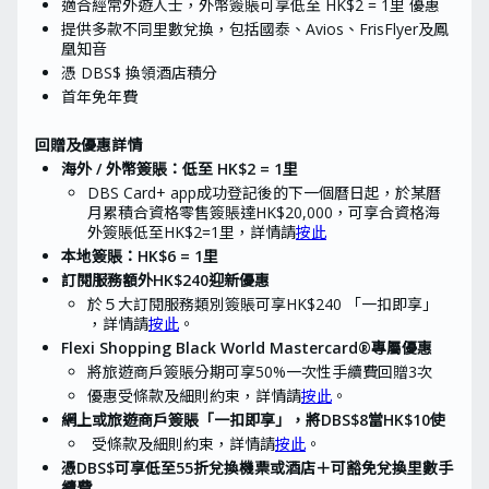
適合經常外遊人士，外幣簽賬可享低至 HK$2 = 1里 優惠
問，可參閱活動之
條款及細則
提供多款不同里數兌換，包括國泰、Avios、FrisFlyer及鳳
換領流程由推廣期結束後起計需時
凰知音
至少16星期，所需時間或會因批
憑
DBS$
核、簽賬及其他實際情況變動
換領酒店
積分
首年免年費
回贈及優惠詳情​
海外 / 外幣簽賬：低至 HK$2 = 1里
DBS Card+ app成功登記後的下一個曆日起，於某曆
月累積合資格零售簽賬達HK$20,000，可享合資格海
外簽賬低至HK$2=1里，詳情請
按此
本地簽賬：HK$6 = 1里
訂閱服務額外HK$240迎新優惠
於５大訂閱服務類別簽賬可享HK$240 「一扣即享」
，詳情請
按此
。
Flexi Shopping Black World Mastercard®專屬優惠
將旅遊商戶簽賬分期可享50%一次性手續費回贈3次
優惠受條款及細則約束，詳情請
按此
。
網上或旅遊商戶簽賬「一扣即享」，將DBS$8當HK$10使
受條款及細則約束，詳情請
按此
。
憑DBS$可享低至55折兌換機票或酒店＋可豁免兌換里數手
續費