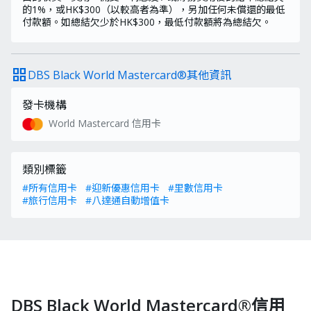
的1%，或HK$300（以較高者為準），另加任何未償還的最低
付款額。如總結欠少於HK$300，最低付款額將為總結欠。
grid_view
DBS Black World Mastercard®其他資訊
發卡機構
World Mastercard 信用卡
類別標籤
#所有信用卡
#迎新優惠信用卡
#里數信用卡
#旅行信用卡
#八達通自動增值卡
DBS Black World Mastercard®信用