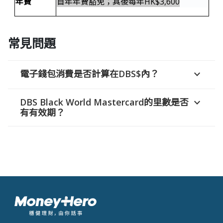
年費
首年年費豁免；其後每年HK$3,600
常見問題
電子錢包消費是否計算在DBS$內？
expand_more
DBS Black World Mastercard的里數是否
expand_more
有有效期？