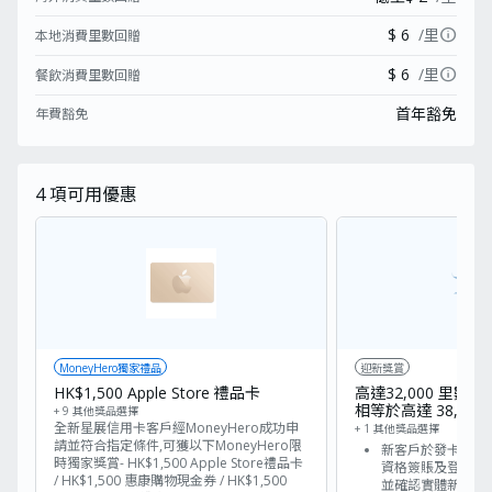
info
$ 6
/里
本地消費里數回贈
info
$ 6
/里
餐飲消費里數回贈
首年豁免
年費豁免
4
項可用優惠
MoneyHero獨家禮品
迎新獎賞
HK$1,500 Apple Store 禮品卡
高達32,000 里數（D
相等於高達 38,40
+ 9 其他獎品選擇
全新星展信用卡客戶經MoneyHero成功申
+ 1 其他獎品選擇
請並符合指定條件,可獲以下MoneyHero限
新客戶於發卡後首
時獨家獎賞- HK$1,500 Apple Store禮品卡
資格簽賬及登記及登入
/ HK$1,500 惠康購物現金券 / HK$1,500
並確認實體新卡，