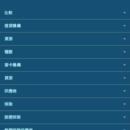
比較
私人貸款比較
借貸機構
稅季/稅務貸款
BEA 東亞銀行
資源
網上貸款
BOC 中國銀行
結餘轉戶(清卡數貸款)
如何申請個人貸款
種類
Cashing Pro 優尚信貸
銀行貸款
如何管理個人貸款
CCB(Asia) 中國建設銀行 (亞洲)
財務公司貸款
網購優惠
發卡機構
個人貸款有用資訊
Citibank 花旗銀行
免入息貸款
精選外幣網購信用卡
清卡數貸款教學
CNCBI 信銀國際
Citibank花旗銀行
免TU貸款
資源
尊尚信用卡
循環貸款教學
CreFIT 維信
AE美國運通
急借錢
公司信用卡
個人化貸款產品推介 🔥全新
Black Friday優惠
DBS 星展銀行
供應商
DBS星展銀行
業主貸款
電子錢包信用卡
債務重組一覽
淘寶付款方式
DSB 大新銀行
HSBC滙豐銀行
汽車貸款
日本遊信用卡攻略
八達通自動增值信用卡
供樓利息扣稅
保險
一田購物優惠日
Fubon 富邦銀行
Mox
緊急貸款比較
韓國遊信用卡攻略
最佳貸款app
SOGO感謝祭
HK Finance 香港信貸
信銀國際
最佳小額貸款比較
旅遊保險
台灣遊信用卡攻略
旅遊保險
HKTVmall優惠碼
HSBC 滙豐銀行貸款
大新銀行
易批必批貸款
汽車保險
機場貴賓室信用卡
交稅優惠
K Cash 貸款
日本旅遊保險及資訊
恒生銀行
24小時貸款