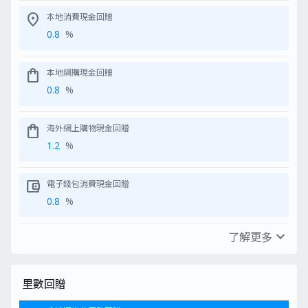
DBS Card
時，請確保登記MoneyHero獨家
location_on
本地消費現金回贈
可獲得HK$5
獎賞的電郵地址需與Hey Max賬戶
的電郵地址相同
0.8
%
成功申請 DBS Black Wo
的新客戶可選擇迎新優惠 
Max Miles 使用說明：
新優惠 2，只 要達到
接收電子郵件：MoneyHero 將透
HK$8,000，即可獲贈
shopping_bag
本地網購現金回贈
過電子郵件寄送一組專屬 Max
詳情請參閱
Miles 兌換連結
0.8
%
打開郵件並點擊連結：點擊專屬連
結，將導向 HEYMAX 應用程式
（若尚未安裝，系統將提示前往
shopping_bag
海外網上購物現金回贈
App Store 或 Google Play 下載；
若已安裝，則直接開啟應用程式）
1.2
%
帳號檢查：
新用戶：將顯示
「MoneyHero 贈送您 Max
account_balance_wallet
電子錢包消費現金回贈
Miles」畫面，可選擇「登
0.8
%
入」或「註冊」
現有用戶：若已登入，應用程
式將自動完成登入並直接進入
expand_more
了解更多
「Miles 入帳」步驟
八達通增值現金回贈
註冊與登入（新用戶適用）：
0.4
%
選擇「註冊」（若已擁有帳號
但尚未登入，則選擇「登
里數回贈
入」）
輸入電子郵件、密碼並確認密