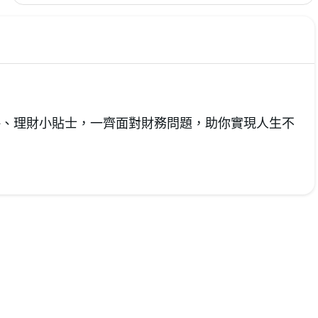
card/comparison/best-cashback-credit-
贈，再決定使用哪一條路線。
cards]」和「里數回贈信用卡
[https://www.moneyhero.com.hk/zh/credit-
card/comparison/best-air-miles-credit-
cards]」兩類，玩法原則上一樣，每次進行合資
格簽賬都可以累積現金/積分或里數，用來抵消簽
賬或兌換機票。但除此之外，其實以上兩種不同
資攻略、理財小貼士，一齊面對財務問題，助你實現人生不
的信用卡也各有優勢，無論是留港消費還是旅遊
簽賬都同樣方便，最好的做法就是兩張都申請！
但如果要二揀一，究竟邊張適合你申請？ 延伸閱
讀：熱門飛行里數信用卡比較
[https://www.moneyhero.com.hk/zh/credit-
card/comparison/best-air-miles-credit-cards]