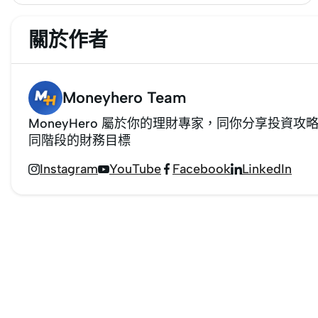
卡是什麼，少數擁有信用卡的消費者也只會使用
信用卡作較大額的消費，但時至今日，信用卡幾
關於作者
乎隨處可用，有些人甚至完全不攜帶現金出街。
信用卡的好處主要有4點，它不僅 1）較現金安
全，且較扣帳卡（Debit Card）提供更強的防欺
Moneyhero Team
詐保護；2）你可以在不改變消費習慣的情況下
賺取豐厚的獎勵；3）助你更容易追蹤你的支出
MoneyHero 屬於你的理財專家，同你分享投
狀況，以及4）助你以最簡單的方法、快速地建
同階段的財務目標
立良好的信貸記錄（須正確地使用信用卡）。 此
Instagram
YouTube
Facebook
LinkedIn




外，你只需要按照日常方式消費，並在每月全額
還款，則可享受信用卡的所有好處，毋須背負債
務或支付任何利息。 對於從未接觸信用卡，或想
了解現金與信用卡分別的人士，本文特意為你整
合不同的信用卡好處，助你更快掌握信用卡的特
徵及功能。