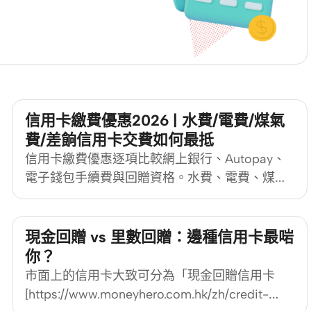
信用卡繳費優惠2026 | 水費/電費/煤氣
費/差餉信用卡交費如何最抵
信用卡繳費優惠逐項比較網上銀行、Autopay、
電子錢包手續費與回贈資格。水費、電費、煤氣
費及差餉都可以電子方式繳交，但「接受信用
卡」不等於「一定有信用卡繳費回贈」。同一張
卡經網上銀行、信用卡自動轉賬（Autopay）、
現金回贈 vs 里數回贈：邊種信用卡最啱
電子錢包或第三方繳費服務付款，交易分類、手
你？
續費及獎賞資格可以完全不同。MoneyHero 按
市面上的信用卡大致可分為「現金回贈信用卡
最新官方資料整理信用卡交電費、信用卡交水電
[https://www.moneyhero.com.hk/zh/credit-
煤及各項信用卡繳費優惠，讓你先計清楚實際回