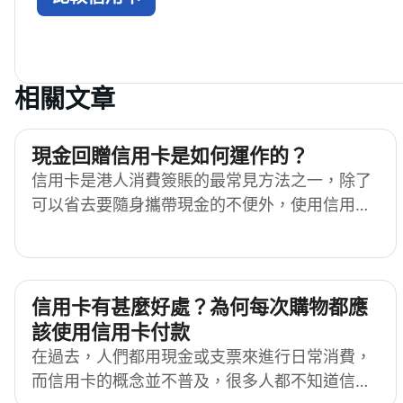
相關文章
現金回贈信用卡是如何運作的？
信用卡是港人消費簽賬的最常見方法之一，除了
可以省去要隨身攜帶現金的不便外，使用信用卡
更可以賺取現金回賺。而使用合適的信用卡，在
指定的消費類別簽賬亦可享有更高的回贈獎賞，
簽得越多、賺得越多。如果你是初次接觸信用
卡，也許會好奇究竟現金回贈信用卡是如何運作
信用卡有甚麼好處？為何每次購物都應
的呢？信用卡現金回贈又可以點用？以下為你一
該使用信用卡付款
一講解！
在過去，人們都用現金或支票來進行日常消費，
而信用卡的概念並不普及，很多人都不知道信用