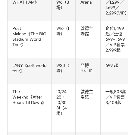
WHAT I AM》
9/6（3
Arena
／1,299／
場）
1,699／
2,299(VIP)
Post
9/16（1
啟德主
企位1,499
Malone《The BIG
場）
場館
起／坐位
Stadium World
699–1,699
Tour》
／VIP套票
2,999起
LANY《soft world
9/30（1
亞博
699 起
tour》
場）
Hall 10
The
10/24–
啟德主
一般808起
Weeknd《After
25、
場館
／VIP套票
Hours Til Dawn》
10/30–
3,408起
31（4
場）