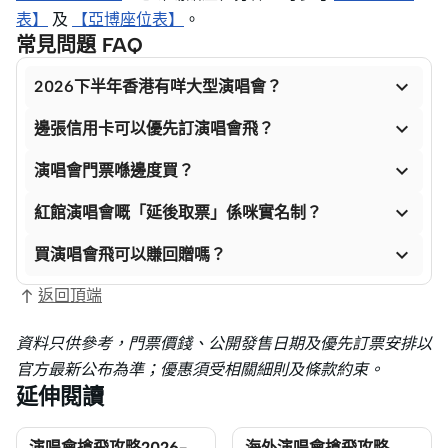
表】
及
【亞博座位表】
。
常見問題 FAQ

2026下半年香港有咩大型演唱會？

邊張信用卡可以優先訂演唱會飛？

演唱會門票喺邊度買？

紅館演唱會嘅「延後取票」係咪實名制？

買演唱會飛可以賺回贈嗎？
返回頂端
資料只供參考，門票價錢、公開發售日期及優先訂票安排以
官方最新公布為準；優惠須受相關細則及條款約束。
延伸閱讀
演唱會搶飛攻略2026-
海外演唱會搶飛攻略