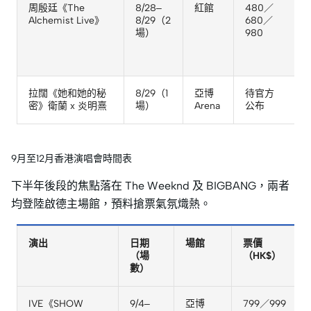
周殷廷《The
8/28–
紅館
480／
Alchemist Live》
8/29（2
680／
場）
980
C
拉闊《她和她的秘
8/29（1
亞博
待官方
密》衛蘭 x 炎明熹
場）
Arena
公布
9月至12月香港演唱會時間表
下半年後段的焦點落在 The Weeknd 及 BIGBANG，兩者
均登陸啟德主場館，預料搶票氣氛熾熱。
演出
日期
場館
票價
（場
（HK$）
數）
IVE《SHOW
9/4–
亞博
799／999