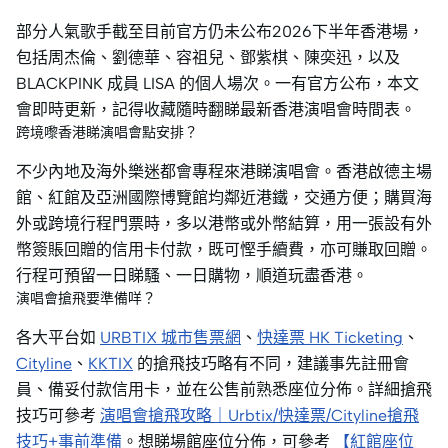
件)
部分人氣歌手截至目前官方仍未公布2026下半年香港場，
包括周杰倫、劉德華、容祖兒、鄧紫棋、陳奕迅，以及
BLACKPINK 成員 LISA 的個人場次。一有官方公布，本文
會即時更新，記得收藏隨時翻睇最新香港演唱會時間表。
跨境嚟香港睇演唱會點安排？
不少內地及海外樂迷都會專程來港睇演唱會。香港啟德主場
館、紅館及亞洲國際博覽館均鄰近港鐵，交通方便；購買海
外或跨境行程門票時，多以港幣或外幣結算，用一張設有外
幣簽賬回贈的信用卡付款，既可慳手續費，亦可賺取回贈。
行程可預留一日睇騷、一日購物，順道玩盡香港。
演唱會搶飛要準備咩？
各大平台如
URBTIX 城市售票網
、
快達票 HK Ticketing
、
Cityline
、
KKTIX
的搶飛技巧略有不同，建議事先註冊會
員、備妥付款信用卡，並在公售前熟悉座位分佈。詳細搶飛
技巧可參考
演唱會搶飛攻略｜Urbtix/快達票/Cityline搶飛
技巧+事前準備
。想睇場館座位分佈，可參考
【紅館座位