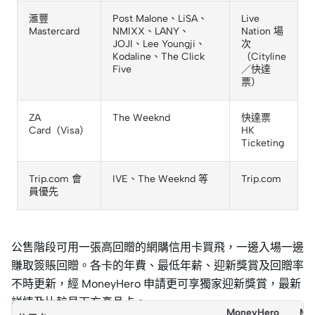
滙豐
Post Malone、LiSA、
Live
Mastercard
NMIXX、LANY、
Nation 場
JOJI、Lee Youngji、
次
Kodaline、The Click
（Cityline
Five
／快達
票）
ZA
The Weeknd
快達票
Card（Visa）
HK
Ticketing
Trip.com 會
IVE、The Weeknd 等
Trip.com
員優先
公售階段可用一張高回贈的網購信用卡買飛，一邊入場一邊
賺取簽賬回贈。各卡的年費、最低年薪、迎新獎賞及回贈率
不時更新，經 MoneyHero 申請更可享獨家迎新獎賞，最新
詳情及比較見下方產品卡。
MoneyHero
Mo