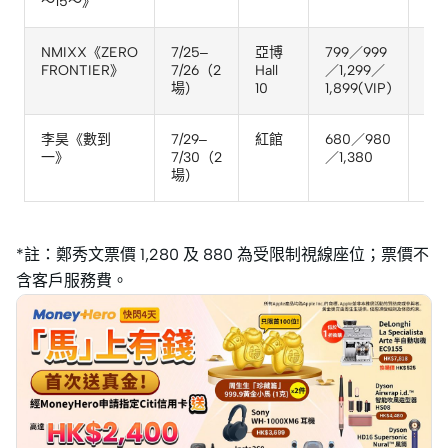
～15～》
4/2
NMIXX《ZERO
7/25–
亞博
799／999
滙
FRONTIER》
7/26（2
Hall
／1,299／
Mas
場）
10
1,899(VIP)
4/2
李昊《數到
7/29–
紅館
680／980
—
一》
7/30（2
／1,380
場）
*註：鄭秀文票價 1,280 及 880 為受限制視線座位；票價不
含客戶服務費。