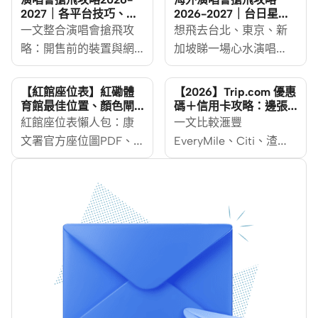
2027｜各平台技巧、用
2026-2027｜台日星購
咩卡最著數
票平台＋信用卡懶人包
一文整合演唱會搶飛攻
想飛去台北、東京、新
略：開售前的裝置與網
加坡睇一場心水演唱
絡準備、各大購票平台
會，海外演唱會搶飛其
技巧，以及優先訂票與
實同香港搶飛係兩回
【紅館座位表】紅磡體
【2026】Trip.com 優惠
公售選卡方法，助你逐
事：售票平台唔同、付
育館最佳位置、顏色閘
碼＋信用卡攻略：邊張
口、行數及交通攻略
卡訂機票最抵？
步提高搶飛成功率。
紅館座位表懶人包：康
款貨幣唔同，連搶票規
一文比較滙豐
文署官方座位圖PDF、
則都由「手速快」變成
EveryMile、Citi、渣
三面台四面台分別、顏
「抽籤」。只要事前部
打、Mox 等主流信用卡
色閘口對應段數、最佳
署好，你一樣可以坐定
喺 Trip.com 嘅機票酒店
位置分析，附紅磡體育
定用一張啱使的信用
折扣、迎新里數同回贈
館交通及泊車安排。
卡，唔想俾外幣手續費
疊加玩法，教你揀啱信
蠶食回贈，順手連機票
用卡再用優惠碼，訂機
酒店一齊搞掂。呢篇會
票酒店慳得更多。
由帳號準備、台日星三
地購票平台玩法，講到
用邊張卡最著數，等你