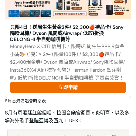
只限4日！送周生生黃金2件/ $2,300🍎禮品卡/ Sony
降噪耳機/ Dyson 風筒或Airwrap/ 低於1折換
DELONGHI 半自動咖啡機等
MoneyHero X CITI 信用卡，限時送 周生生999.9黃金
小馬🐎 (1克) × 2件 (限量100件) / $2,300🍎禮品卡/
$2,400現金券/ Dyson 風筒或Airwrap/ Sony降噪耳機/
Insta360X4 Air (標準套裝)/ Harman Kardon 藍芽喇
叭/ 低於1折換DELONGHI 半自動咖啡機 等豐富獎賞！
立即申請
8月香港演唱會時間表
8月有周殷廷紅館個唱、拉闊音樂會衛蘭 x 炎明熹，以及多
場海外歌手登陸亞博及西九 TIDES。