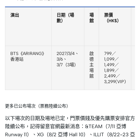
演出
日期（場
場
票價
數）
館
（HK$）
BTS《ARIRANG》
2027/3/4、
啟
799／
A
香港站
3/6、
德
1,099／
3/7（3場）
主
1,499／
場
1,899／
6
館
2,499／
3,299(VIP)
更多已公布場次（票務陸續公布）
以下場次的日期及場地已定，門票價錢及優先購票安排官方
陸續公布，記得留意官網最新消息：&TEAM（7/11 亞博
Runway 11）、XG（8/2 亞博 Hall 10）、ILLIT（8/22–23 亞