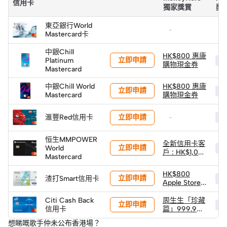
信用卡
獨家獎賞
獎
東亞銀行World
-
-
Mastercard卡
中銀Chill
HK$800 惠康
立即申請
Platinum
HK
購物現金券
Mastercard
中銀Chill World
HK$800 惠康
立即申請
HK
Mastercard
購物現金券
立即申請
滙豐Red信用卡
-
HK
恒生MMPOWER
全新信用卡客
立即申請
World
HK
戶 : HK$1,000
Mastercard
現金回贈 (經
轉數快)
HK$800
立即申請
渣打Smart信用卡
HK
Apple Store
禮品卡
Citi Cash Back
周生生「珍藏
立即申請
HK
信用卡
篇」999.9黃
金小馬 (1克) ×
想睇嘅歌手仲未公布香港場？
2件 (限量100