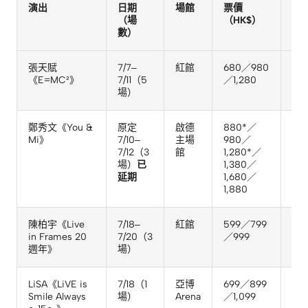
演出
日期
場館
票價
優
（場
（HK$）
（
數）
台
張天賦
7/7–
紅館
680／980
中
《E=MC²》
7/11（5
／1,280
（
場）
方
鄭秀文《You &
原定
啟德
880*／
東
Mi》
7/10–
主場
980／
4/2
7/12（3
館
1,280*／
經
場）
已
1,380／
延期
1,680／
1,880
陳柏宇《Live
7/18–
紅館
599／799
東
in Frames 20
7/20（3
／999
獨家
週年》
場）
4/2
LiSA《LiVE is
7/18（1
亞博
699／899
滙
Smile Always
場）
Arena
／1,099
Mas