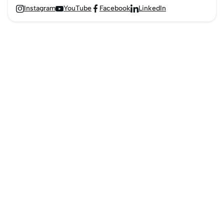
Instagram
YouTube
Facebook
LinkedIn



