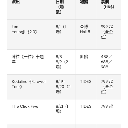
演出
日期
場館
票價
（場
（HK$）
數）
Lee
8/1（1
亞博
999 起
Youngji《2.0》
場）
Hall 5
（全企
位）
陳粒《一粒》十週
8/8–
紅館
488／
年
8/9（2
688／
場）
988
Kodaline《Farewell
8/19–
TIDES
799 起
Tour》
8/20（2
（全企
場）
位）
3
The Click Five
8/21（1
TIDES
799 起
場）
6