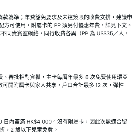
條款為準；年費豁免要求及未達簽賬的收費安排，建議申
 須先登記方可使用，附屬卡的 PP 須另付優惠年費，詳見下文。
a Premium 屬不同貴賓室網絡，同行收費各異（PP 為 US$35／人，
首年免年費、審批相對寬鬆，主卡每曆年最多 8 次免費使用環亞
求。次數可開附屬卡與家人共享，戶口合計最多 12 次，彈性
 60 日內簽滿 HK$4,000。沒有附屬卡，因此次數適合留
 8 折，2 歲以下兒童免費。