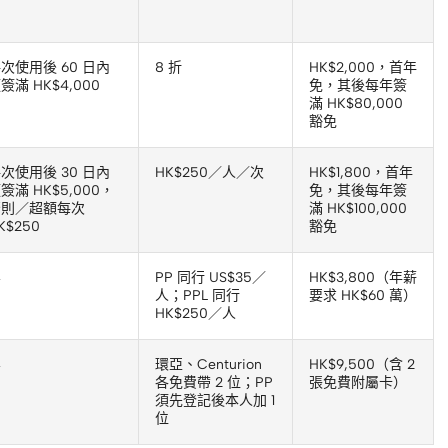
次使用後 60 日內
8 折
HK$2,000，首年
簽滿 HK$4,000
免，其後每年簽
滿 HK$80,000
豁免
次使用後 30 日內
HK$250／人／次
HK$1,800，首年
簽滿 HK$5,000，
免，其後每年簽
否則／超額每次
滿 HK$100,000
K$250
豁免
無
PP 同行 US$35／
HK$3,800（年薪
人；PPL 同行
要求 HK$60 萬）
HK$250／人
無
環亞、Centurion
HK$9,500（含 2
各免費帶 2 位；PP
張免費附屬卡）
須先登記後本人加 1
位