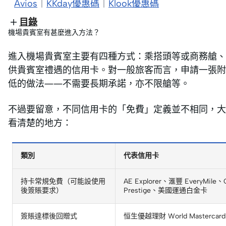
Avios
｜
KKday優惠碼
｜
Klook優惠碼
目錄
機場貴賓室有甚麼進入方法？
進入機場貴賓室主要有四種方式：乘搭頭等或商務艙、
供貴賓室禮遇的信用卡。對一般旅客而言，申請一張附帶免
低的做法——不需要長期承諾，亦不限艙等。
不過要留意，不同信用卡的「免費」定義並不相同，大
看清楚的地方：
類別
代表信用卡
持卡常規免費（可能設使用
AE Explorer、滙豐 EveryMile、Ci
後簽賬要求）
Prestige、美國運通白金卡
簽賬達標後回贈式
恒生優越理財 World Mastercard