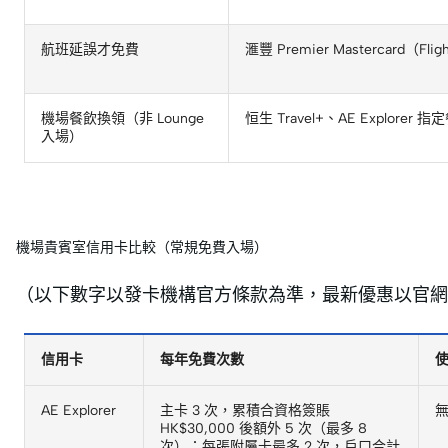
航班延誤才免費
滙豐 Premier Mastercard（Fligh
機場餐飲換領（非 Lounge
恒生 Travel+、AE Explorer 指
入場）
機場貴賓室信用卡比較（常規免費入場）
（以下數字以發卡機構官方條款為準，最新優惠以官網
信用卡
每年免費次數
AE Explorer
主卡 3 次，累積合資格簽賬
HK$30,000 後額外 5 次（最多 8
次）；每張附屬卡最多 2 次，戶口合計