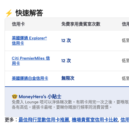
⚡ 快速解答
信用卡
免費享用貴賓室次數
信
美國運通 Explorer®
12 次
低至 
信用卡
Citi PremierMiles 信
12 次
低至
用卡
無限次
美國運通白金信用卡
低至
🤓 MoneyHero’s 小貼士
免費入 Lounge 唔可以淨係睇次數。有啲卡用完一次之後，要
各有高低。邊張卡最啱，要睇你嘅旅行頻率同消費習慣。
更多：
最佳飛行里數信用卡推薦
,
機場貴賓室信用卡比較
,
信