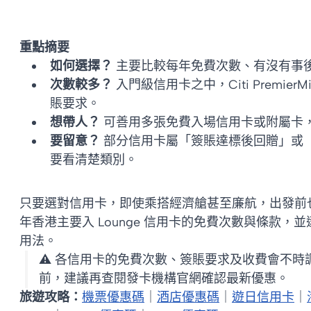
重點摘要
如何選擇？
主要比較每年免費次數、有沒有事
次數較多？
入門級信用卡之中，Citi PremierM
賬要求。
想帶人？
可善用多張免費入場信用卡或附屬卡
要留意？
部分信用卡屬「簽賬達標後回贈」或
要看清楚類別。
只要選對信用卡，即使乘搭經濟艙甚至廉航，出發前也
年香港主要入 Lounge 信用卡的免費次數與條款，並逐一
用法。
⚠️ 各信用卡的免費次數、簽賬要求及收費會不
前，建議再查閱發卡機構官網確認最新優惠。
旅遊攻略：
機票優惠碼
｜
酒店優惠碼
｜
遊日信用卡
｜