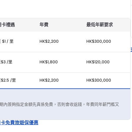
用卡禮遇 
年費
最低年薪要求
$1 / 里
HK$2,200
HK$300,000
$3 /里
HK$1,800
HK$120,000
$2.5 /里
HK$2,200
HK$300,000
喺限期內簽夠指定金額先真係免費，否則會收返錢，年費同年薪門檻又
用卡免費旅遊保優惠