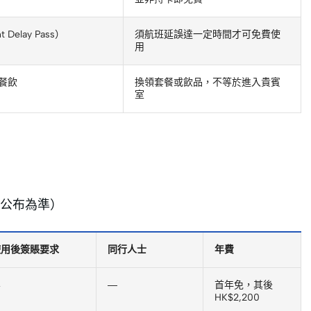
t Delay Pass）
須航班延誤達一定時間才可免費使
用
定餐飲
換領套餐或飲品，不等於進入貴賓
室
公布為準）
使用後簽賬要求
同行人士
年費
無
—
首年免，其後
HK$2,200