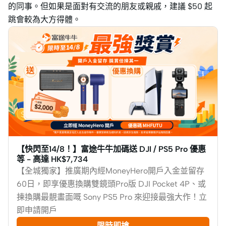
的同事。但如果是面對有交流的朋友或親戚，建議 $50 起
跳會較為大方得體。
【快閃至14/8！】富途牛牛加碼送 DJI / PS5 Pro 優惠
等 - 高達 HK$7,734
【全城獨家】推廣期內經MoneyHero開戶入金並留存
60日，即享優惠換購雙鏡頭Pro版 DJI Pocket 4P、或
揀換購最靚畫面嘅 Sony PS5 Pro 來迎接最強大作！立
即申請開戶
限時即搶