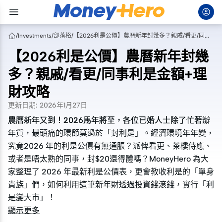
/
Investments
/
部落格
/
【2026利是公價】農曆新年封幾多？親戚/看更/同事利是金額+理財攻略
【2026利是公價】農曆新年封幾
多？親戚/看更/同事利是金額+理
財攻略
更新日期
:
2026年1月27日
農曆新年又到！2026馬年將至，各位已婚人士除了忙著辦
農曆新年又到！2026馬年將至，各位已婚人士除了忙著辦
年貨，最頭痛的環節莫過於「封利是」。經濟環境年年變，
年貨，最頭痛的環節莫過於「封利是」。經濟環境年年變，
究竟2026 年的利是公價有無通脹？派俾看更、茶樓侍應、
究竟2026 年的利是公價有無通脹？派俾看更、茶樓侍應、
或者是唔太熟的同事，封$20還得體嗎？MoneyHero 為大
或者是唔太熟的同事，封$20還得體嗎？MoneyHero 為大
家整理了 2026 年最新利是公價表，更會教收利是的「單身
家整理了 2026 年最新利是公價表，更會教收利是的「單身
貴族」們，如何利用這筆新年財透過投資錢滾錢，實行「利
貴族」們，如何利用這筆新年財透過投資錢滾錢，實行「利
是變大市」！
是變大市」！
顯示更多