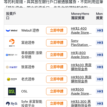
等的利是錢，與其放在銀行戶口被通脹蠶食，不如利用這筆
「額外資金」開立投資戶口，作為你的理財起步點。
投資戶
MoneyHero
Money
口
獨家獎賞
獎賞價
HK$2,400
立即申請
Webull 證券
HK$5,
Apple Store
禮品卡
Sony
立即申請
富途證券
HK$10
PlayStation 5
PS5 Pro 遊戲
華泰國際 漲樂
主機 (價值
HK$1,800
立即申請
HK$18
全球通
HK$6,502)
Apple Store
(以換購價
禮品卡 +
HK$4,400換
HK$600 股票
HK$600 惠康
立即申請
致富證券
HK$1,1
領)
返現券 +
購物現金券
HK$900 股票
返現券 (*由華
HK$500 惠康
立即申請
老虎證券
HK$3,
泰發放)
購物現金券
HK$500
立即申請
OSL
HK$7,
Apple Store
禮品卡 +
Syfe 承富智能
1,888 HKD等
HK$3,300 惠
立即申請
HK$15
投資平台
值BTC (由
康購物現金券