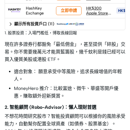
OSL發放)
HashKey
HK$300
立即申請
HK$6
Exchange
Apple Store
禮品卡
顯示所有投資戶口
(
11
)
1. 股票投資：入場門檻低，博取長線回報
現在許多證券行都豁免「最低佣金」，甚至提供「碎股」交
易。你不需要幾萬元才能買藍籌股，幾千蚊利是錢已經可以
買入優質美股或港股 ETF。
適合對象： 願意承受中等風險，追求長線增值的年輕
人。
MoneyHero 推介：比較富途、微牛、華盛等開戶優
惠，賺取額外迎新獎賞。
2. 智能顧問 (Robo-Advisor)：懶人理財首選
不想花時間研究股市？智能投資顧問可以根據你的風險承受
能力，自動幫你配置全球資產（如債券、股票基金）。