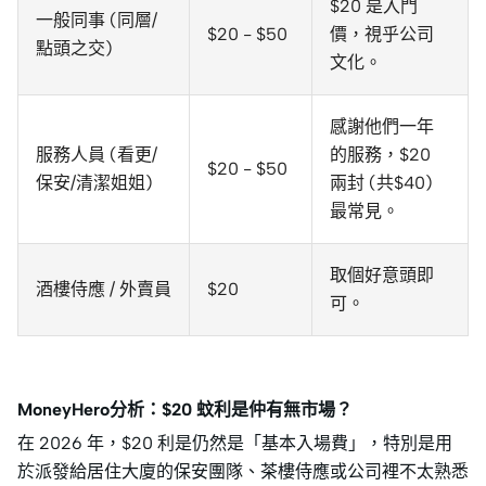
$20 是入門
一般同事 (同層/
$20 - $50
價，視乎公司
點頭之交)
文化。
感謝他們一年
服務人員 (看更/
的服務，$20
$20 - $50
保安/清潔姐姐)
兩封 (共$40)
最常見。
取個好意頭即
酒樓侍應 / 外賣員
$20
可。
MoneyHero分析：$20 蚊利是仲有無市場？
在 2026 年，$20 利是仍然是「基本入場費」，特別是用
於派發給居住大廈的保安團隊、茶樓侍應或公司裡不太熟悉