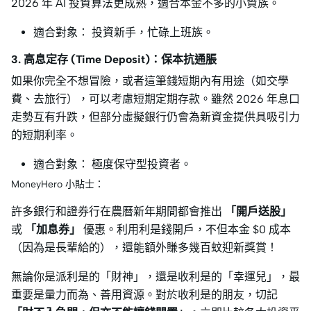
2026 年 AI 投資算法更成熟，適合本金不多的小資族。
適合對象： 投資新手，忙碌上班族。
3. 高息定存 (Time Deposit)：保本抗通脹
如果你完全不想冒險，或者這筆錢短期內有用途（如交學
費、去旅行），可以考慮短期定期存款。雖然 2026 年息口
走勢互有升跌，但部分虛擬銀行仍會為新資金提供具吸引力
的短期利率。
適合對象： 極度保守型投資者。
MoneyHero 小貼士：
許多銀行和證券行在農曆新年期間都會推出
「開戶送股」
或
「加息券」
優惠。利用利是錢開戶，不但本金 $0 成本
（因為是長輩給的），還能額外賺多幾百蚊迎新獎賞！
無論你是派利是的「財神」，還是收利是的「幸運兒」，最
重要是量力而為、善用資源。對於收利是的朋友，切記