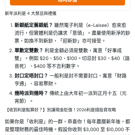
新年派利是 4 大禁忌與禮儀
新銀紙定舊銀紙？
雖然電子利是（e-Laisee）愈來愈
流行，但實體利是仍講求「意頭」。盡量使用新淨的鈔
票，如換不到新鈔，「迎新鈔」亦可接受。
單數定雙數？
利是金額必須是雙數，寓意「好事成
雙」。例如 $20、$50、$100。切忌封 $30、$40（諧
音死）、$400 等不吉利數字。
封口定唔封口？
一般利是封不需要封口，寓意「財路
亨通」、容易聚財。
幾時派到幾時？
傳統上由大年初一派到正月十五（元
宵節）。
【收到利是點算好？】別讓現金貶值！2026利是錢投資攻略
如果你是「收利是」的一群，恭喜你！每年農曆新年後，都
是整理財務的最佳時機。假設你收到 $3,000 至 $10,000 不