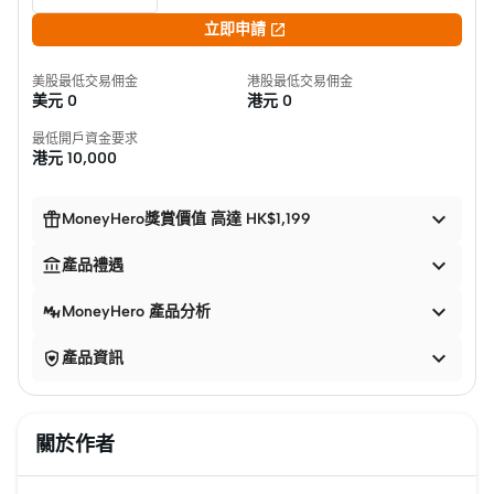

立即申請
美股最低交易佣金
港股最低交易佣金
美元
0
港元
0
最低開戶資金要求
港元
10,000


MoneyHero獎賞價值 高達 HK$1,199


產品禮遇

MoneyHero 產品分析


產品資訊
關於作者