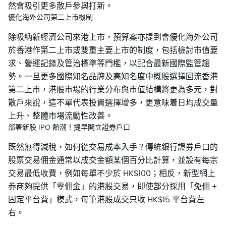
然會吸引更多散戶參與打新。
優化海外公司第二上市機制
除吸納新經濟公司來港上市，預算案亦提到會優化海外公司
於香港作第二上市或雙重主要上市的制度，包括檢討市值要
求、營運記錄及管治標準等門檻，以配合最新國際監管趨
勢。一旦更多國際知名品牌及高知名度中概股選擇回流香港
第二上市，港股市場的行業分布與市值結構將更為多元，對
散戶來說，這不單代表投資選擇增多，更意味着日均成交量
上升、整體市場流動性改善。
部署新股 IPO 熱潮！提早開立證券戶口
既然無得減稅，如何從交易成本入手？傳統銀行證券戶口的
股票交易佣金通常以成交金額某個百分比計算，並設有每宗
交易最低收費，例如每單不少於 HK$100；相反，新型網上
券商夠提供「零佣金」的港股交易，即使部分採用「免佣 +
固定平台費」模式，每筆港股成交只收 HK$15 平台費左
右。