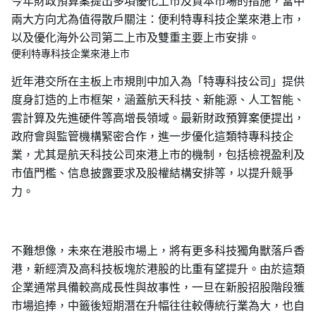
今年財政預算案提出多項優化上市及資本市場的措施，當中
兩大方向尤為值得散戶關注：便利特專科技企業來港上市，
以及優化海外公司第二上市及雙重主要上市安排。
便利特專科技企業來港上市
近年港交所在主板上市規則中加入為「特專科技公司」提供
度身訂造的上市框架，涵蓋航天科技、新能源、人工智能、
雲計算及先進硬件等高增長領域。最新財政預算案便提出，
政府會與監管機構緊密合作，進一步優化這類特專科技企
業，尤其是航天科技公司來港上市的機制，包括檢視盈利及
市值門檻、信息披露要求及股權結構安排等，以提升競爭
力。
不難想像，未來在港股市場上，將有更多科技獨角獸落戶香
港，新經濟及高科技板塊於港股的比重有望提升。由於這類
企業通常具備較高成長性與故事性，一旦在新股招股階段獲
市場追捧，中籤後短期潛在升幅往往較傳統行業為大，也自