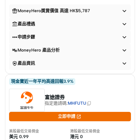


MoneyHero獎賞價值 高達 HK$5,787


產品禮遇


申請步驟

MoneyHero 產品分析


產品資訊
現金寶近一年平均高達回報3.9%
富途證券
指定邀請碼
:
MHFUTU

立即申請
美股最低交易佣金
港股最低交易佣金
美元
0.99
港元
0