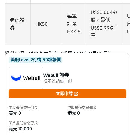
US$0.0049/
每筆
US$
老虎證
股，最低
HK$0
訂單
股
券
US$0.99/訂
HK$15
US
單
資料來源：綜合各大券商（截至2026年2月25日）
美股Level 2行情 50檔報價
Webull 證券
指定邀請碼
:
-

立即申請
美股最低交易佣金
港股最低交易佣金
美元
0
港元
0
開戶最低資金要求
港元
10,000