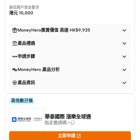
最低開戶資金要求
港元
10,000


MoneyHero獎賞價值 高達 HK$9,925


產品禮遇


申請步驟

MoneyHero 產品分析


產品資訊
高倍數孖展
華泰國際 漲樂全球通
指定邀請碼
:
-

立即申請