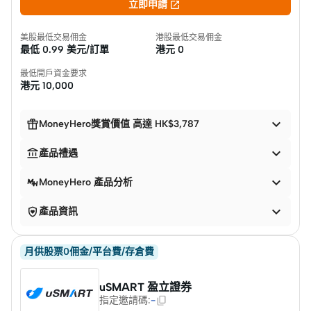

立即申請
美股最低交易佣金
港股最低交易佣金
最低
0.99 美元/訂單
港元
0
最低開戶資金要求
港元
10,000


MoneyHero獎賞價值 高達 HK$3,787


產品禮遇

MoneyHero 產品分析


產品資訊
月供股票0佣金/平台費/存倉費
uSMART 盈立證券
指定邀請碼
:
-