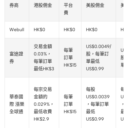
券商
港股佣金
平台
美股佣金
美
費
Webull
HK$0
HK$0
HK$0
HK
交易金額
US$0.0049/
每筆
US$
富途證
0.03%，
股，每筆訂
訂單
股
券
每筆訂單
單最低
HK$15
單最
最低HK$3
US$0.99
每宗交易
每股
每
華泰國
金額的
每筆
US$0.0039
US
際 漲樂
0.029%，
訂單
，每筆訂單
，
全球通
最低收費
HK$15
最低
最
HK$2.9
US$0.99
US