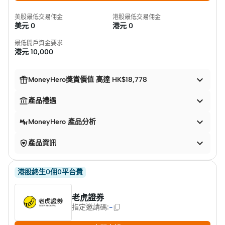
美股最低交易佣金
港股最低交易佣金
美元
0
港元
0
最低開戶資金要求
港元
10,000


MoneyHero獎賞價值 高達 HK$18,778


產品禮遇

MoneyHero 產品分析


產品資訊
港股終生0佣0平台費
老虎證券
指定邀請碼
:
-