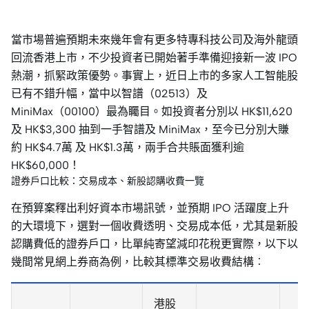
當市場普遍預期未來幾年會有更多特專科技公司及海外龍頭
回流香港上市，不少投資者已開始著手準備迎接新一波 IPO
熱潮，抓緊政策優勢。事實上，近日上市的多家人工智能股
已有不錯升幅，當中以智譜（02513）及
MiniMax（00100）最為矚目。如投資者分別以 HK$11,620
及 HK$3,300 抽到一手智譜及 MiniMax，至今已分別大賺
約 HK$4.7萬 及 HK$1.3萬，兩手合共賬面獲利逾
HK$60,000！
證券戶口比較：交易成本、新股認購收費一覽
在預算案釋出利好資本市場訊號，並預期 IPO 活躍度上升
的大環境下，選對一個收費透明、交易成本低，尤其是新股
認購費低的證券戶口，比單純寄望減印花稅更實際，以下以
幾間常見網上券商為例，比較其標準交易收費結構︰
港股