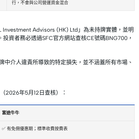
行，不會與公司營運資金混合
stment Advisors (HK) Ltd」為未持牌實體，並明
ted無關。投資者務必透過SFC官方網站查核CE號碼BNG700，
持牌中介人違責所導致的特定損失，並不涵蓋所有市場、
026年5月12日查核）：
富途牛牛
✅ 有免佣優惠期；標準收費按費表