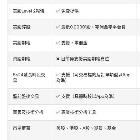
美股Level 2報價
✅ 免費提供
美股碎股
✅ 最低0.00001股，零佣金零平台費
美股期權
✅ 支援，零佣金
港股期權
❌ 目前僅支援美股期權倉位
5×24延長時段交
✅ 支援（可交易標的及訂單類型以App
易
為準）
盤前盤後交易
✅ 支援（具體時段以App為準）
圖表及技術分析
✅ 專業技術分析工具
市場覆蓋
美股、港股、A股、期貨、基金