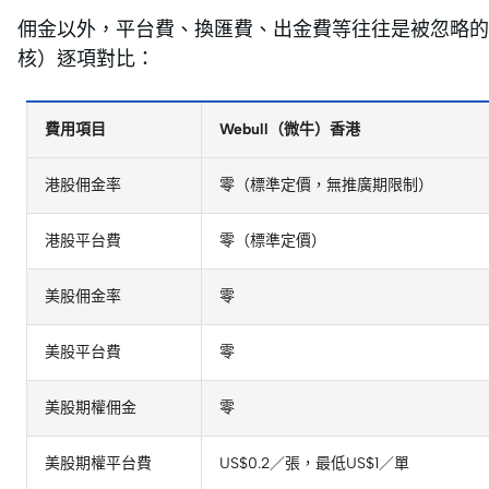
佣金以外，平台費、換匯費、出金費等往往是被忽略的「
核）逐項對比：
費用項目
Webull（微牛）香港
港股佣金率
零（標準定價，無推廣期限制）
港股平台費
零（標準定價）
美股佣金率
零
美股平台費
零
美股期權佣金
零
美股期權平台費
US$0.2／張，最低US$1／單