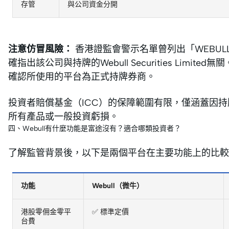
存管
與公司資金分開
注意仿冒風險：
香港證監會警示名單曾列出「WEBULL Inve
確指出該公司與持牌的Webull Securities Limi
確認所使用的平台為正式持牌券商。
投資者賠償基金（ICC）的保障範圍有限，僅涵蓋因
所有產品或一般投資虧損。
四、Webull有什麼功能是富途沒有？適合哪類投資者？
了解監管背景後，以下是兩個平台在主要功能上的比較（2
功能
Webull（微牛）
港股零佣金零平
✅ 標準定價
台費