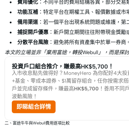
費用優化
：不同平台的費用結構各異，部分交易
功能互補
：特定平台在期權工具、報價數據或市
備用渠道
：若一個平台出現系統問題或維護，第
捕捉開戶優惠
：新戶開立期間往往附帶現金獎勵
分散平台風險
：避免將所有資產集中於單一券商
本文的立場並非「棄用富途，轉投Webull」，而是
投資戶口組合推介，賺最高HK$5,700！
入市收息點先做得好？MoneyHero 為你配好4大
+基金、零成本證券、$1萬留存組合，任你按需求
戶並完成留存條件，賺最高
HK$5,700
！善用不同
波動風險！
即睇組合詳情
二、富途牛牛與Webull費用逐項比較