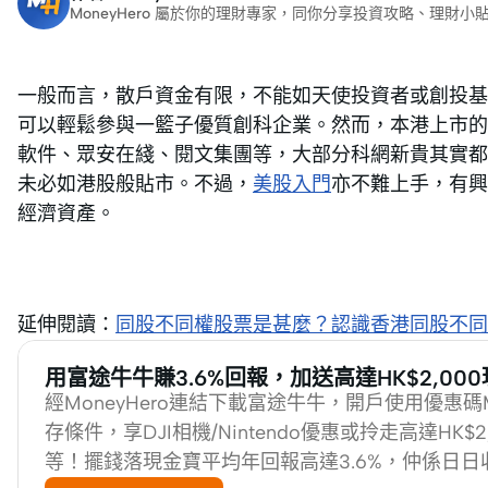
MoneyHero 屬於你的理財專家，同你分享投資攻略、理
一般而言，散戶資金有限，不能如天使投資者或創投基
可以輕鬆參與一籃子優質創科企業。然而，本港上市的
軟件、眾安在綫、閱文集團等，大部分科網新貴其實都
未必如港股般貼市。不過，
美股入門
亦不難上手，有興
經濟資產。
延伸閱讀：
同股不同權股票是甚麼？認識香港同股不同
用富途牛牛賺3.6%回報，加送高達HK$2,00
經MoneyHero連結下載富途牛牛，開戶使用優惠碼
存條件，享DJI相機/Nintendo優惠或拎走高達HK$
等！擺錢落現金寶平均年回報高達3.6%，仲係日日