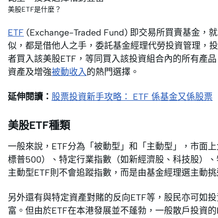
美股ETF是什麼？
ETF
(Exchange-Traded Fund) 即交易所
似，都是借他人之手，委託基金經理代勞投資管理，投
者買入該美股ETF，等同買入該投資組合內的所有產
資產及增強
被動收入
的熱門選擇。
延伸閱讀：
股票投資新手攻略： ETF 係基金又係股票
美股ETF種類
一般來說，ETF分為「被動型」和「主動型」，市面上
標普500）、特定行業指數（如新經濟股、科技股）、特定
主動型ETF則不會追蹤指數，而是由基金經理選主動
另外還有與特定資產對賭的反向ETF等，股民亦可如投
富。但由於ETF在本港發展並不蓬勃，一般散戶投資的E