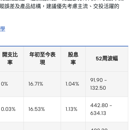
追蹤誤差及產品結構，建議優先考慮主流、交投活躍的
學
開支比
年初至今表
股息
52周波幅
率
現
率
91.90 -
0%
16.71%
1.04%
132.50
442.80 -
0.03%
16.53%
1.13%
634.13