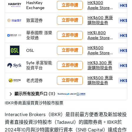
HashKey
HK$4,400換
HK$300
立即申請
HK$6
Exchange
領)
Apple Store
禮品卡
HK$600 惠康
立即申請
致富證券
HK$1,1
購物現金券
華泰國際 漲樂
HK$1,800
立即申請
HK$18
全球通
Apple Store
禮品卡 +
HK$600 股票
HK$500
立即申請
OSL
HK$7,
返現券 +
Apple Store
HK$900 股票
禮品卡 +
Syfe 承富智能
返現券 (*由華
1,888 HKD等
HK$3,300 惠
立即申請
HK$15
投資平台
泰發放)
值BTC (由
康購物現金券
OSL發放)
HK$500 惠康
立即申請
老虎證券
HK$3,
購物現金券
顯示所有投資戶口
(
11
)
IBKR劵商直接買賣沙特股市股票
Interactive Brokers（IBKR）是目前最方便香港及新加坡投
資者直接投資沙特股市（Tadawul）的國際券商。IBKR於
2024年10月與沙特國家銀行資本（SNB Capital）達成合作