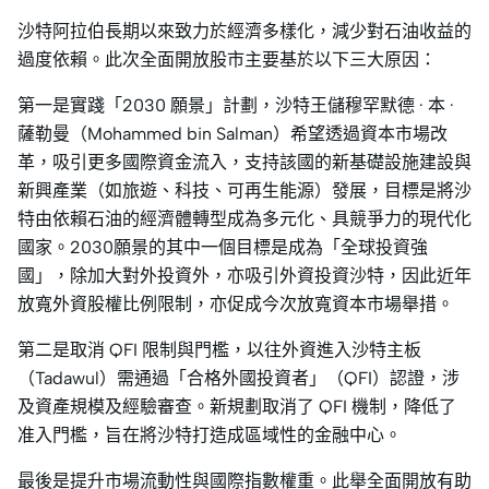
沙特阿拉伯長期以來致力於經濟多樣化，減少對石油收益的
過度依賴。此次全面開放股市主要基於以下三大原因：
第一是實踐「2030 願景」計劃，沙特王儲穆罕默德 · 本 ·
薩勒曼（Mohammed bin Salman）希望透過資本市場改
革，吸引更多國際資金流入，支持該國的新基礎設施建設與
新興產業（如旅遊、科技、可再生能源）發展，目標是將沙
特由依賴石油的經濟體轉型成為多元化、具競爭力的現代化
國家。2030願景的其中一個目標是成為「全球投資強
國」，除加大對外投資外，亦吸引外資投資沙特，因此近年
放寬外資股權比例限制，亦促成今次放寬資本市場舉措。
第二是取消 QFI 限制與門檻，以往外資進入沙特主板
（Tadawul）需通過「合格外國投資者」（QFI）認證，涉
及資產規模及經驗審查。新規劃取消了 QFI 機制，降低了
准入門檻，旨在將沙特打造成區域性的金融中心。
最後是提升市場流動性與國際指數權重。此舉全面開放有助