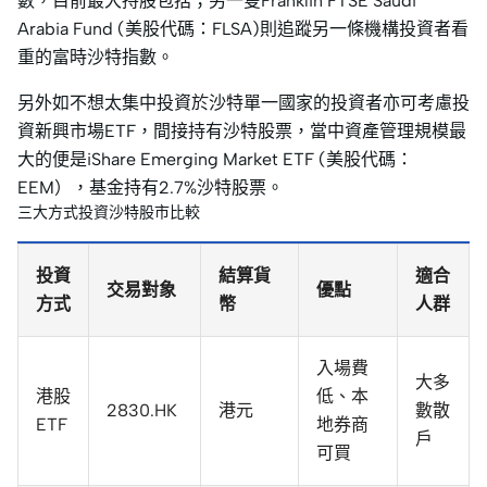
數，目前最大持股包括；另一隻Franklin FTSE Saudi
Arabia Fund (美股代碼：FLSA)則追蹤另一條機構投資者看
重的富時沙特指數。
另外如不想太集中投資於沙特單一國家的投資者亦可考慮投
資新興市場ETF，間接持有沙特股票，當中資產管理規模最
大的便是iShare Emerging Market ETF (美股代碼：
EEM），基金持有2.7%沙特股票。
三大方式投資沙特股市比較
投資
結算貨
適合
交易對象
優點
方式
幣
人群
入場費
大多
港股
低、本
2830.HK
港元
數散
ETF
地券商
戶
可買