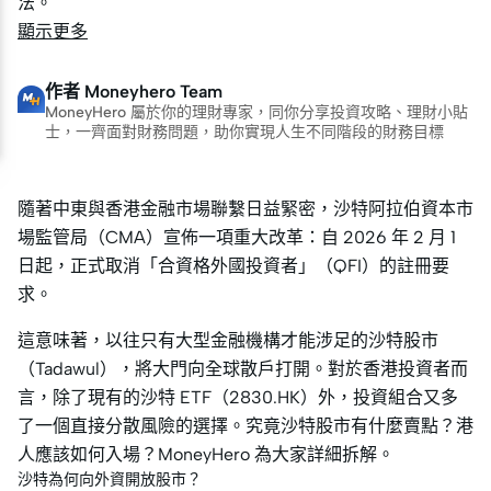
法。
法。
顯示更多
作者
Moneyhero Team
MoneyHero 屬於你的理財專家，同你分享投資攻略、理財小貼
士，一齊面對財務問題，助你實現人生不同階段的財務目標
隨著中東與香港金融市場聯繫日益緊密，沙特阿拉伯資本市
場監管局（CMA）宣佈一項重大改革：自 2026 年 2 月 1
日起，正式取消「合資格外國投資者」（QFI）的註冊要
求。
這意味著，以往只有大型金融機構才能涉足的沙特股市
（Tadawul），將大門向全球散戶打開。對於香港投資者而
言，除了現有的沙特 ETF（2830.HK）外，投資組合又多
了一個直接分散風險的選擇。究竟沙特股市有什麼賣點？港
人應該如何入場？MoneyHero 為大家詳細拆解。
沙特為何向外資開放股市？