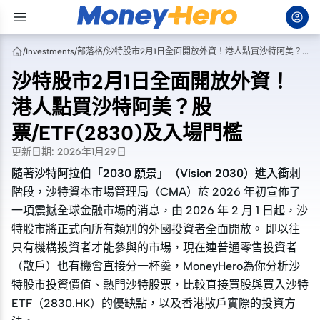
/
Investments
/
部落格
/
沙特股市2月1日全面開放外資！港人點買沙特阿美？股票/ETF(2830)及入場門檻
沙特股市2月1日全面開放外資！
港人點買沙特阿美？股
票/ETF(2830)及入場門檻
更新日期
:
2026年1月29日
隨著沙特阿拉伯「2030 願景」（Vision 2030）進入衝刺
隨著沙特阿拉伯「2030 願景」（Vision 2030）進入衝刺
階段，沙特資本市場管理局（CMA）於 2026 年初宣佈了
階段，沙特資本市場管理局（CMA）於 2026 年初宣佈了
一項震撼全球金融市場的消息，由 2026 年 2 月 1 日起，沙
一項震撼全球金融市場的消息，由 2026 年 2 月 1 日起，沙
特股市將正式向所有類別的外國投資者全面開放。 即以往
特股市將正式向所有類別的外國投資者全面開放。 即以往
只有機構投資者才能參與的市場，現在連普通零售投資者
只有機構投資者才能參與的市場，現在連普通零售投資者
（散戶）也有機會直接分一杯羹，MoneyHero為你分析沙
（散戶）也有機會直接分一杯羹，MoneyHero為你分析沙
特股市投資價值、熱門沙特股票，比較直接買股與買入沙特
特股市投資價值、熱門沙特股票，比較直接買股與買入沙特
ETF（2830.HK）的優缺點，以及香港散戶實際的投資方
ETF（2830.HK）的優缺點，以及香港散戶實際的投資方