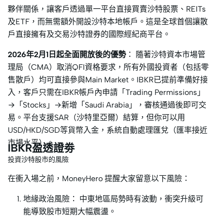
夥伴關係，讓客戶透過單一平台直接買賣沙特股票、REITs
及ETF，而無需額外開設沙特本地帳戶。這是全球首個讓散
戶直接擁有及交易沙特證券的國際經紀商平台。
2026年2月1日起全面開放後的優勢
： 隨著沙特資本市場管
理局（CMA）取消QFI資格要求，所有外國投資者（包括零
售散戶）均可直接參與Main Market。IBKR已提前準備好接
入，客戶只需在IBKR帳戶內申請「Trading Permissions」
→「Stocks」→新增「Saudi Arabia」，審核通過後即可交
易。平台支援SAR（沙特里亞爾）結算，但你可以用
USD/HKD/SGD等貨幣入金，系統自動處理匯兌（匯率接近
市場水平）。
IBKR盈透證劵
投資沙特股市的風險
在衝入場之前，MoneyHero 提醒大家留意以下風險：
地緣政治風險： 中東地區局勢時有波動，衝突升級可
能導致股市短期大幅震盪。