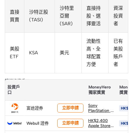
沙特里
直接持
資深
直接
沙特正股
亞爾
股、選
投資
買賣
(TASI)
(SAR)
擇靈活
者
流動性
已有
美股
高、全
美股
KSA
美元
ETF
球配置
賬戶
方便
者
精選投資戶口
投資戶
MoneyHero
Money
口
獨家獎賞
獎賞價
Sony
立即申請
富途證券
HK$10
PlayStation 5
PS5 Pro 遊戲
主機 (價值
HK$2,400
立即申請
Webull 證券
HK$5,
HK$6,502)
Apple Store
(以換購價
禮品卡