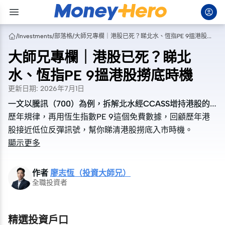
/
Investments
/
部落格
/
大師兄專欄｜港股已死？睇北水、恆指PE 9搵港股撈底時機
大師兄專欄｜港股已死？睇北
水、恆指PE 9搵港股撈底時機
更新日期
:
2026年7月1日
一文以騰訊（700）為例，拆解北水經CCASS增持港股的
一文以騰訊（700）為例，拆解北水經CCASS增持港股的
歷年規律，再用恆生指數PE 9這個免費數據，回顧歷年港
歷年規律，再用恆生指數PE 9這個免費數據，回顧歷年港
股接近低位反彈訊號，幫你睇清港股撈底入市時機。
股接近低位反彈訊號，幫你睇清港股撈底入市時機。
顯示更多
作者
廖志恆（投資大師兄）
全職投資者
精選投資戶口