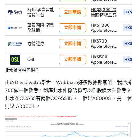
禮品卡
Syfe 承富智能
HK$3,300 惠
立即申請
HK$15
投資平台
康購物現金券
華泰國際 漲樂
HK$1,800
立即申請
HK$18
全球通
Apple Store
禮品卡 +
HK$600 股票
HK$700
立即申請
方德證券
HK$70
返現券 +
Apple Store
HK$900 股票
禮品卡
返現券 (*由華
HK$500
立即申請
OSL
HK$7,
泰發放)
Apple Store
禮品卡 +
北水參考得唔得？
1,888 HKD等
值BTC (由
由於David webb離世，Webbsite好多數據都無哂，我地拎
OSL發放)
700做一個參考，到底北水仲係唔係可以作股價大升參考 ?
北水在CCASS有兩個CCASS ID，一個是A00003 ，另一個
則是 A00004 。