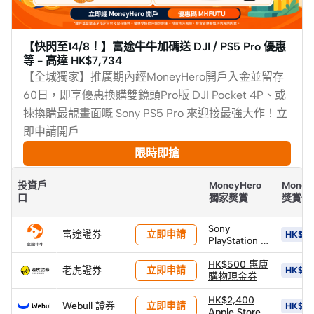
【快閃至14/8！】富途牛牛加碼送 DJI / PS5 Pro 優惠
等 - 高達 HK$7,734
【全城獨家】推廣期內經MoneyHero開戶入金並留存
60日，即享優惠換購雙鏡頭Pro版 DJI Pocket 4P、或
揀換購最靚畫面嘅 Sony PS5 Pro 來迎接最強大作！立
即申請開戶
限時即搶
投資戶
MoneyHero
Money
口
獨家獎賞
獎賞價
Sony
立即申請
富途證券
HK$10
PlayStation 5
PS5 Pro 遊戲
主機 (價值
HK$500 惠康
立即申請
老虎證券
HK$3,
HK$6,502)
購物現金券
(以換購價
HK$4,400換
HK$2,400
立即申請
Webull 證券
HK$5,
領)
Apple Store