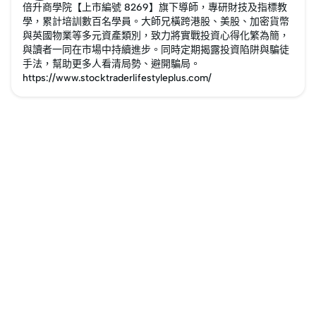
倍升商學院【上市編號 8269】旗下導師，專研財技及指標教
學，累計培訓數百名學員。大師兄橫跨港股、美股、加密貨幣
與英國物業等多元資產類別，致力將實戰投資心得化繁為簡，
與讀者一同在市場中持續進步。同時定期揭露投資陷阱與騙徒
手法，幫助更多人看清局勢、避開騙局。
https://www.stocktraderlifestyleplus.com/