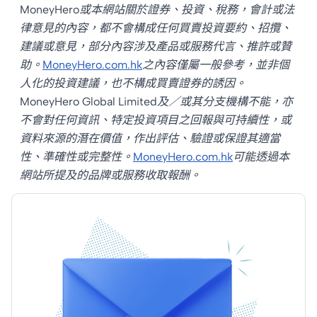
MoneyHero或本網站關於證券、投資、稅務，會計或法
盡這波新股紅利？即睇
律意見的內容，都不會構成任何買賣投資要約、招攬、
最新 IPO 形勢，以及為
建議或意見，部分內容涉及產品或服務代言、推許或贊
你精選的抽新股必備股
助。
MoneyHero.com.hk
之內容僅屬一般參考，並非個
票戶口比較！
人化的投資建議，也不構成買賣證券的誘因。
MoneyHero Global Limited及／或其分支機構不能，亦
不會對任何資訊、特定投資項目之回報與可持續性，或
資料來源的潛在價值，作出評估、驗證或保證其適當
性、準確性或完整性。
MoneyHero.com.hk
可能透過本
網站所提及的品牌或服務收取報酬。