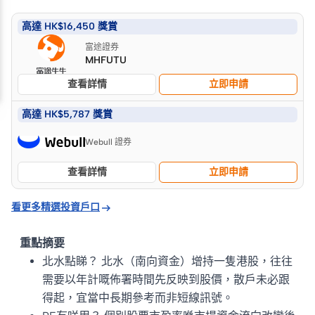
高達 HK$16,450 獎賞
富途證券
MHFUTU
查看詳情
立即申請
高達 HK$5,787 獎賞
Webull 證券
查看詳情
立即申請

看更多精選投資戶口
重點摘要
北水點睇？ 北水（南向資金）增持一隻港股，往往
需要以年計嘅佈署時間先反映到股價，散戶未必跟
得起，宜當中長期參考而非短線訊號。