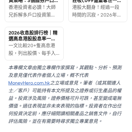
資策略：3個證券戶口分
狂吸1,099億重奪世一！
散風險完全部署
德勤料全年集資3,000億
香港投資者必讀！大師
港股大翻身！經過一段
附抽新股戶口比較
兄拆解多戶口投資策
時間的沉寂，2026年香
略，教你透過分倉管理
港新股市場（IPO）迎來
有效分散風險。涵蓋50
超級大爆發。根據會計
2026收息股排行榜｜精
萬存款保障上限的分倉
師事務所德勤
選高息港股股息率一
覽，最高逾7厘
操作、期權Short Put／
一文比較20+隻高息港
（Deloitte）最新發布的
Short Call的致命陷阱，
股，列出股價、每手入
《2026年第一季回顧及
以及如何將月供ETF長線
場費及股息率，附藍籌
展望》報告，香港首季
本專欄文章由獨立專欄作家撰寫，其觀點、分析、預測
資產與高槓桿產品戶口
及中資高息股名單與選
IPO 集資額高達 1,099 億
及意見僅代表作者個人立場，概不代表
完全分割，全面保護你
股法則，助你部署收息
港元，按年狂飆逾 5
MoneyHero.com.hk
之立場或意見。筆者（或其關連人
的收息資產組合。
股組合。
倍，強勢力壓美國納斯
士／客戶）可能持有本文所提及之證券或衍生產品的權
達克及紐約證交所，重
益。投資涉及風險，證券價格可升可跌，甚至變成毫無
奪全球新股融資額榜
價值。過往表現並非未來表現的指標。投資者在作出任
首！德勤更預測全年集
何投資決定前，應仔細閱讀相關產品之銷售文件，自行
資額起碼達 3,000 億
評估風險，並在有需要時尋求獨立專業意見。
元。一連串「超級獨角
獸」正排隊上市，想食