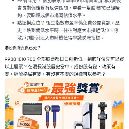
PE有咩用？ 個別股票市盈率喺市場資金流向改變後
會長期偏離舊有反彈區間，單看一隻股嘅PE已經唔
夠，要睇埋成個市場嘅估值水平。
點搵撈底位？ 恆生指數市盈率係免費公開資訊，歷
史上跌到偏低水平時，往往對應大市接近低位，係
散戶判斷港股入市時機值得學識睇嘅指標。
港股係咪真係已死？
9988 1810 700 全部股票都日日創新低，到底咩位先可以買
以上股票 ? 在漫長港股歷史當中，成份股有變，政策有
變，經濟格局有變，有沒有不變的規律可以參考 ?