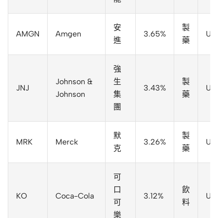
安
製
AMGN
Amgen
3.65%
US
進
藥
強
Johnson &
生
製
JNJ
3.43%
US
Johnson
集
藥
團
默
製
MRK
Merck
3.26%
US
克
藥
可
口
飲
KO
Coca-Cola
3.12%
US
可
料
樂