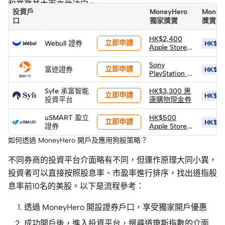
和業務基本面來做決定。
投資戶
MoneyHero
Money
口
獨家獎賞
獎賞價
HK$2,400
立即申請
Webull 證券
HK$5,
Apple Store
禮品卡
Sony
立即申請
富途證券
HK$10
PlayStation 5
PS5 Pro 遊戲
主機 (價值
Syfe 承富智能
HK$3,300 惠
立即申請
HK$15
HK$6,502)
投資平台
康購物現金券
(以換購價
HK$4,400換
uSMART 盈立
HK$500
立即申請
HK$1,1
領)
證券
Apple Store
禮品卡
如何透過 MoneyHero 開戶及應用狗股策略？
不同券商的投資平台介面略有不同，但運作原理大同小異，
投資者可以直接按照股息率、市盈率進行排序，找出道指股
息率前10名的美股。以下是流程參考：
透過 MoneyHero 開設證券戶口，享受獨家開戶優惠
成功開戶後，進入投資平台，搜尋道瓊斯指數的介面