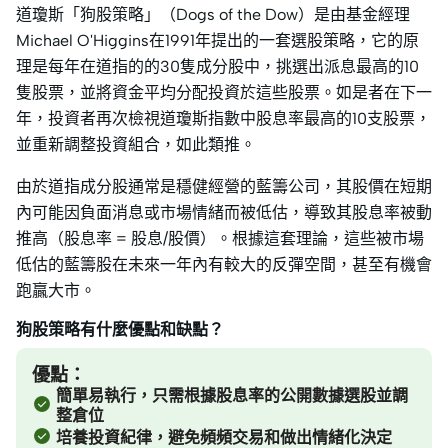
道瓊斯「狗股策略」（Dogs of the Dow）是由基金經理
Michael O'Higgins在1991年提出的一套選股策略，它的原
理是每年在道指的的30隻成分股中，挑選出派息最高的10
隻股票，並將資金平均分配投資於這些股票。如是者在下一
年，投資者再次檢視道瓊斯指數中股息率最高的10支股票，
並重新調整投資組合，如此類推。
由於道指成分股通常是穩健經營的藍籌公司，其股價在短期
內可能因負面消息或市場情緒而被低估，導致其股息率被動
推高（股息率 = 股息/股價）。根據這套理論，這些被市場
低估的藍籌股在未來一年內有較大的反彈空間，甚至有機會
跑贏大市。
狗股策略有什麼優點和缺點？
優點：
簡單易執行，只需根據股息率的公開數據選股並調
整倉位
培養投資紀律，避免頻頻交易和做出情緒化決定