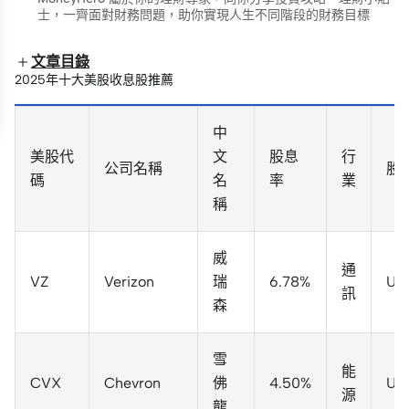
士，一齊面對財務問題，助你實現人生不同階段的財務目標
文章目錄
2025年十大美股收息股推薦
中
美股代
文
股息
行
公司名稱
股
碼
名
率
業
稱
威
通
VZ
Verizon
瑞
6.78%
US
訊
森
雪
能
CVX
Chevron
佛
4.50%
US
源
龍