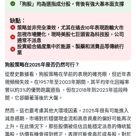
「狗股」均為道指成分股，背後有強大基本面支撐
缺點：
策略並非完全湊效，尤其在過去10年表現跑輸大市
忽視市場變化，現時美股七巨頭皆為科技股，公司
通常不派息
投資組合過度集中於能源、製藥和消費品等傳統行
業
狗股策略在2025年是否仍然可行？
從歷史數據看，狗股策略在早前的表現的確亮眼，但近年表
現頻頻失效。在1957年至2003年期間，其平均年化回報率
曾以約3%的優勢跑贏道指 ，但在2018年到2023年這段時
間，它卻顯著落後於大盤。
然而，這也要考慮其他大環境因素。2025年很有可能進入
減息週期，市場對於穩健現金流和高息資產的偏好可能再次
上升。在此情況下，那些股價被低估且能穩定派息的傳統藍
籌股，估價有機會得到修正，表現可能會高於成長股。對於