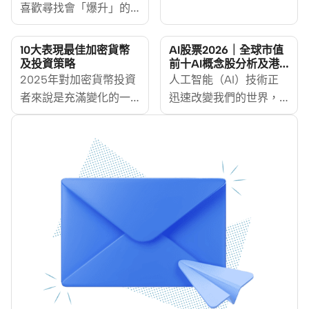
喜歡尋找會「爆升」的
「投資什麼最賺錢？」
股票，也就是我們常說
相信所有投資者都想知
的「增長股」或「成長
道答案，但投資者更應
10大表現最佳加密貨幣
AI股票2026｜全球市值
股」。這些公司的特點
及投資策略
前十AI概念股分析及港
該問自己：「投資什麼
股AI龍頭完整指南
是發展速度快，有潛力
2025年對加密貨幣投資
人工智能（AI）技術正
最適合我？」最適合的
為你帶來豐厚的回報。
者來說是充滿變化的一
迅速改變我們的世界，
投資取決於投資目標和
在 2025 年 7 月，市場
年。比特幣於2024年12
從醫療保健到金融投
風險承受能力等因素。
上哪些增長股的表現最
月突破10萬美元的里程
資，AI的應用無處不
在現時波動的市況下，
搶眼呢？本文會告訴你
碑後，市場經歷了大部
在。AI概念股因此成為
最重要是投資組合多元
什麼是增長型股票，並
分主要加密貨幣的回
投資者關注的焦點。
化，投資者應專注於自
分析如何找到它們，同
調。然而，儘管近期市
MoneyHero下文探討AI
己的投資目標，以及最
時也會比較投資這類股
場波動，加密貨幣繼續
概念股的定義、與晶片
配合這目標的投資選
票的好處與風險。
在香港金融領域確立其
股的區別、介紹全球市
項，避免追逐市場波動
重要地位，期望成為亞
值前十的AI概念美股及
改變投資策略。
洲領先的加密貨幣中
代表性港股，以及如何
心。
判斷真正的AI概念股和
投資AI股票的風險。