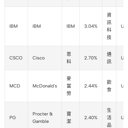
資
訊
IBM
IBM
IBM
3.04%
US
科
技
思
通
CSCO
Cisco
2.70%
US
科
訊
麥
飲
MCD
McDonald's
當
2.44%
US$
食
勞
生
Procter &
寶
PG
2.40%
活
US
Gamble
潔
品