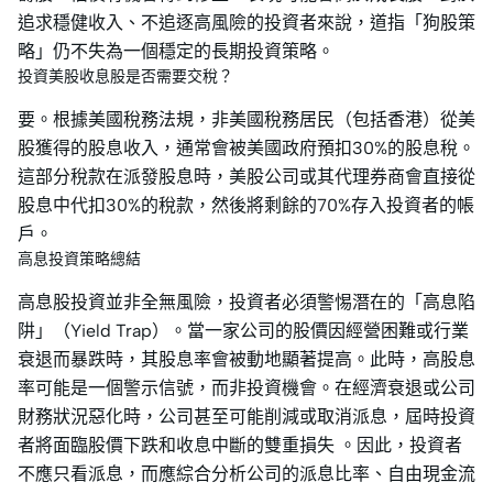
追求穩健收入、不追逐高風險的投資者來說，道指「狗股策
略」仍不失為一個穩定的長期投資策略。
投資美股收息股是否需要交稅？
要。根據美國稅務法規，非美國稅務居民（包括香港）從美
股獲得的股息收入，通常會被美國政府預扣30%的股息稅。
這部分稅款在派發股息時，美股公司或其代理券商會直接從
股息中代扣30%的稅款，然後將剩餘的70%存入投資者的帳
戶。
高息投資策略總結
高息股投資並非全無風險，投資者必須警惕潛在的「高息陷
阱」（Yield Trap）。當一家公司的股價因經營困難或行業
衰退而暴跌時，其股息率會被動地顯著提高。此時，高股息
率可能是一個警示信號，而非投資機會。在經濟衰退或公司
財務狀況惡化時，公司甚至可能削減或取消派息，屆時投資
者將面臨股價下跌和收息中斷的雙重損失 。因此，投資者
不應只看派息，而應綜合分析公司的派息比率、自由現金流