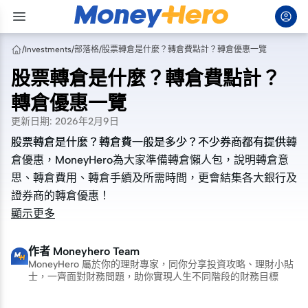
/
Investments
/
部落格
/
股票轉倉是什麼？轉倉費點計？轉倉優惠一覽
股票轉倉是什麼？轉倉費點計？
轉倉優惠一覽
更新日期
:
2026年2月9日
股票轉倉是什麼？轉倉費一般是多少？不少券商都有提供轉
股票轉倉是什麼？轉倉費一般是多少？不少券商都有提供轉
倉優惠，MoneyHero為大家準備轉倉懶人包，說明轉倉意
倉優惠，MoneyHero為大家準備轉倉懶人包，說明轉倉意
思、轉倉費用、轉倉手續及所需時間，更會結集各大銀行及
思、轉倉費用、轉倉手續及所需時間，更會結集各大銀行及
證券商的轉倉優惠！
證券商的轉倉優惠！
顯示更多
作者
Moneyhero Team
MoneyHero 屬於你的理財專家，同你分享投資攻略、理財小貼
士，一齊面對財務問題，助你實現人生不同階段的財務目標