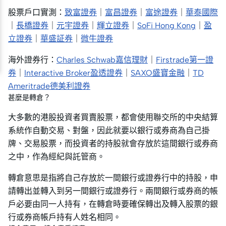
股票戶口實測：
致富證券
｜
富昌證券
｜
富途證券
｜
華泰國際
｜
長橋證券
｜
元宇證券
｜
輝立證券
｜
SoFi Hong Kong
｜
盈
立證券
｜
華盛証券
｜
微牛證券
海外證券行：
Charles Schwab嘉信理財
｜
Firstrade第一證
券
｜
Interactive Broker盈透證券
｜
SAXO盛寶金融
｜
TD
Ameritrade德美利證券
甚麼是轉倉？
大多數的港股投資者買賣股票，都會使用聯交所的中央結算
系統作自動交易、對盤，因此就要以銀行或券商為自己掛
牌、交易股票，而投資者的持股就會存放於這間銀行或券商
之中，作為經紀與託管商。
轉倉意思是指將自己存放於一間銀行或證券行中的持股，申
請轉出並轉入到另一間銀行或證券行。兩間銀行或券商的帳
戶必要由同一人持有，在轉倉時要確保轉出及轉入股票的銀
行或券商帳戶持有人姓名相同。