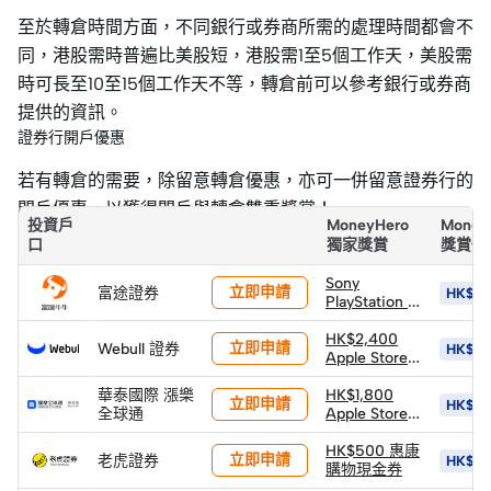
至於轉倉時間方面，不同銀行或券商所需的處理時間都會不
同，港股需時普遍比美股短，港股需1至5個工作天，美股需
時可長至10至15個工作天不等，轉倉前可以參考銀行或券商
提供的資訊。
證券行開戶優惠
若有轉倉的需要，除留意轉倉優惠，亦可一併留意證券行的
開戶優惠，以獲得開戶與轉倉雙重獎賞！
投資戶
MoneyHero
Money
口
獨家獎賞
獎賞價
Sony
立即申請
富途證券
HK$10
PlayStation 5
PS5 Pro 遊戲
主機 (價值
HK$2,400
立即申請
Webull 證券
HK$5,
HK$6,502)
Apple Store
(以換購價
禮品卡
華泰國際 漲樂
HK$4,400換
HK$1,800
立即申請
HK$18
全球通
領)
Apple Store
禮品卡 +
HK$600 股票
HK$500 惠康
立即申請
老虎證券
HK$3,
返現券 +
購物現金券
HK$900 股票