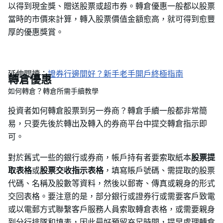
以得到現金獎、贈送股票或超市券。轉倉優惠一般都以股票
當時的市價來計算，轉入股票價值金額愈高，就可得到愈豐
厚的優惠獎賞。
延伸閱讀：
證券行邊間好？新手老手開戶終極指南
轉倉優惠
如何轉倉？轉倉所需手續教學
投資者如何轉倉股票到另一券商？轉倉手續一般都非常簡
易，只要先後於轉出及轉入的券商平台中提交轉倉指示即
可。
對於舊式一些的銀行或券商，帳戶持有者要索取紙本
股票提
取表格
或
股票交收指示表格
，填寫賬戶號碼、需提取的股票
代碼、名稱及股數等資料，然後以郵寄、傳真或親身的形式
交回表格。要注意的是，部分銀行或證券行或需要客戶致電
或以電郵方式聯繫客戶服務人員索取轉倉表格，或需要親身
到分行排隊和填表，因此最好預留充足時間，提早處理轉倉