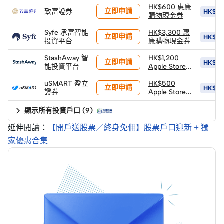
返現券 (*由華
HK$600 惠康
立即申請
致富證券
HK$1,1
泰發放)
購物現金券
Syfe 承富智能
HK$3,300 惠
立即申請
HK$15
投資平台
康購物現金券
StashAway 智
HK$1,200
立即申請
HK$1,
能投資平台
Apple Store
禮品卡
uSMART 盈立
HK$500
立即申請
HK$1,1
證券
Apple Store
禮品卡
顯示所有投資戶口
(
9
)
延伸閱讀：
【開戶送股票／終身免佣】股票戶口迎新 + 獨
家優惠合集