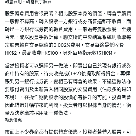
轉倉費用、轉倉費手續費
股票轉倉費用會很高嗎？相比股票本身的價值，轉倉手續費
一般都不算高，轉入股票一方銀行或券商普遍都不收費，而
轉出一方銀行或券商的轉倉費用，一般為每隻股票幾十至幾
百元，或以股票手數計算。聯交所的中央結算系統則收取每
宗股票轉倉交易總值的0.002%費用，交易每邊最低收費
HK$2，最高收費HK$100，另外每項指示收取HK$1。
當然投資者可以選擇另一做法，即賣出自己於現有銀行或券
商中持有的股票，待交收完成(T+2)後提取所得資金，再轉
賬到另一銀行或券商，變相已有轉倉的效果，不過這做法亦
要繳付賣出及重新買入相同股票的交易費用（佔最多的是印
花稅），在操作期間股票的股價亦有抽升的可能，投資者會
因此錯過升幅帶來的利潤。投資者可以根據自身的情況，衡
量及決定應該採用哪一種做法。
轉倉優惠
市面上不少券商都有提供轉倉優惠，投資者若轉入股票，可