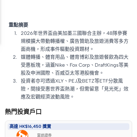
重點摘要
2026年世界盃由美加墨三國聯合主辦，48隊參賽
規模擴大帶動轉播權、廣告贊助及旅遊消費等多方
面商機，形成事件驅動投資題材。
媒體轉播、體育用品、體育博彩及旅遊餐飲為四大
受惠板塊，涵蓋Nike、Fox Corp、DraftKings等美
股及申洲國際、百威亞太等港股機會。
投資者亦可透過XLY、PEJ及BETZ等ETF分散風
險，間接受惠世界盃熱潮，但需留意「見光死」效
應及宏觀經濟波動風險。
熱門投資戶口
高達 HK$16,450 獎賞
富途證券