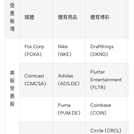
受
惠
媒體
體育用品
體育博彩
板
塊
Fox Corp
Nike
DraftKings
D
(FOXA)
(NKE)
(DKNG)
L
Flutter
M
美
Comcast
Adidas
Entertainment
I
股
(CMCSA)
(ADS.DE)
(FLTR)
受
惠
股
Puma
Coinbase
(PUM.DE)
(COIN)
Circle (CRCL)