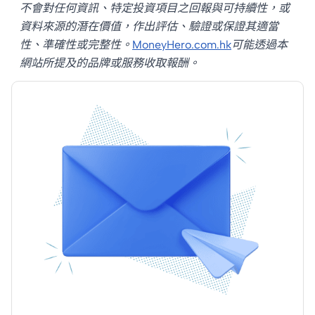
不會對任何資訊、特定投資項目之回報與可持續性，或
2026年6月11日至7月19
懂財報不需要考取會計
賽馬日程絕對是必備功
資料來源的潛在價值，作出評估、驗證或保證其適當
日；主辦國位於北美，
師資格，只要精準掌握
課！你是否經常問：
性、準確性或完整性。
MoneyHero.com.hk
可能透過本
與香港有時差，香港觀
「營收成長率、毛利
「今個禮拜三有無馬
網站所提及的品牌或服務收取報酬。
眾的收看時間因而順延
率、自由現金流」這3個
跑？」或者「幾時係大
一日，揭幕戰在香港時
關鍵數字，就能在5分鐘
賽日？」別擔心，
間6月12日凌晨上演，決
內為一間公司的基本面
MoneyHero已經為你整
賽則於7月20日凌晨舉
做一次體檢，幫你少走
理好這份超詳盡的 賽馬
行。MoneyHero為你整
冤枉路。本文逐一拆解
日期2025/26 時間表，
理香港免費直播安排、
三大核心指標的判讀方
讓你一目了然，還會分
完整賽程時間表、淘汰
法，並教你如何實戰應
享一些入場小貼士！
賽對陣及商場直播地
用。
點，助你輕鬆部署餘下
賽事的收看計劃。