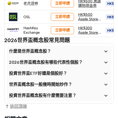
返現券 (*由華
HK$500 惠康
立即申請
老虎證券
HK$3,
泰發放)
購物現金券
HK$500
立即申請
OSL
HK$7,
Apple Store
禮品卡 +
HashKey
1,888 HKD等
HK$300
立即申請
HK$6
Exchange
值BTC (由
Apple Store
OSL發放)
禮品卡
2026世界盃概念股常見問題

什麼是世界盃概念股？

2026世界盃概念股有哪些代表性個股？

投資世界盃ETF好還是個股好？

世界盃概念股一般幾時開始炒作？

投資世界盃概念股有什麼需要注意？
返回頂端