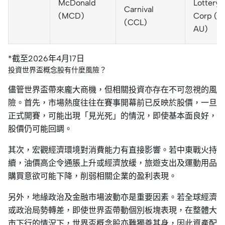
McDonald
Lottery
Carnival
(MCD)
Corp (T
(CCL)
AU)
*截至2026年4月17日
投資世界盃概念股有什麼風險？
儘管世界盃帶來龐大商機，但相關投資亦存在不可忽視的風
險。首先，市場熱度往往在賽事開幕前已反映於股價，一旦
正式開賽，可能出現「見光死」的情況，即使基本面良好，
股價仍可能回調。
其次，宏觀經濟環境對消費能力有直接影響。若中東戰火持
續，油價高企令通脹上升或經濟放緩，旅遊支出及運動用品
購買意欲可能下降，削弱相關企業的盈利表現。
另外，地緣政治及金融市場波動亦是重要因素。若全球經濟
或政治局勢轉差，即使世界盃帶動個別板塊表現，在整體大
市下行的情況下，世界盃概念股亦難獨善其身，因此資產配