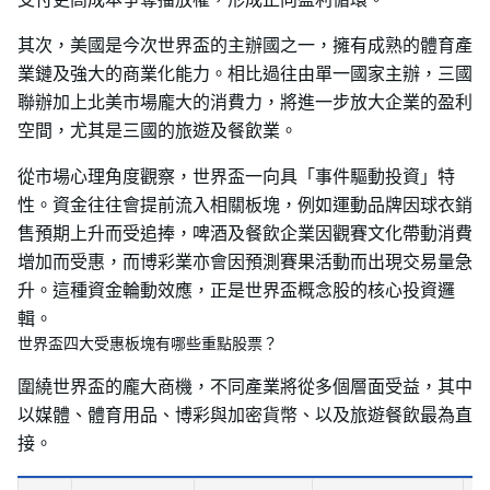
其次，美國是今次世界盃的主辦國之一，擁有成熟的體育產
業鏈及強大的商業化能力。相比過往由單一國家主辦，三國
聯辦加上北美市場龐大的消費力，將進一步放大企業的盈利
空間，尤其是三國的旅遊及餐飲業。
從市場心理角度觀察，世界盃一向具「事件驅動投資」特
性。資金往往會提前流入相關板塊，例如運動品牌因球衣銷
售預期上升而受追捧，啤酒及餐飲企業因觀賽文化帶動消費
增加而受惠，而博彩業亦會因預測賽果活動而出現交易量急
升。這種資金輪動效應，正是世界盃概念股的核心投資邏
輯。
世界盃四大受惠板塊有哪些重點股票？
圍繞世界盃的龐大商機，不同產業將從多個層面受益，其中
以媒體、體育用品、博彩與加密貨幣、以及旅遊餐飲最為直
接。