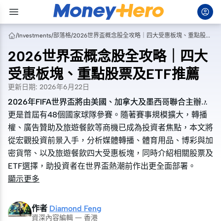
/
Investments
/
部落格
/
2026世界盃概念股全攻略｜四大受惠板塊、重點股票及ETF推薦
2026世界盃概念股全攻略｜四大
受惠板塊、重點股票及ETF推薦
更新日期
:
2026年6月22日
2026年FIFA世界盃將由美國、加拿大及墨西哥聯合主辦，
2026年FIFA世界盃將由美國、加拿大及墨西哥聯合主辦，
更是首屆有48個國家球隊參賽。隨著賽事規模擴大，轉播
更是首屆有48個國家球隊參賽。隨著賽事規模擴大，轉播
權、廣告贊助及旅遊餐飲等商機已成為投資者焦點，本文將
權、廣告贊助及旅遊餐飲等商機已成為投資者焦點，本文將
從宏觀投資前景入手，分析媒體轉播、體育用品、博彩與加
從宏觀投資前景入手，分析媒體轉播、體育用品、博彩與加
密貨幣、以及旅遊餐飲四大受惠板塊，同時介紹相關股票及
密貨幣、以及旅遊餐飲四大受惠板塊，同時介紹相關股票及
ETF選擇，助投資者在世界盃熱潮前作出更全面部署。
ETF選擇，助投資者在世界盃熱潮前作出更全面部署。
顯示更多
作者
Diamond Feng
資深內容編輯 — 香港