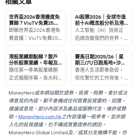
相關文章
世界盃2026香港邊度免
AI股票2026｜全球市值
費睇？ViuTV免費25場
前十AI概念股分析及港
＋八強決賽賽程時間表
股AI龍頭完整指南
即睇世界盃2026香港免
人工智能（AI）技術正
【持續更新】
費直播：ViuTV免費25
迅速改變我們的世界，
場、Now TV全104場，
從醫療保健到金融投
附八強對陣、決賽香港
資，AI的應用無處不
港股業績期點睇？散戶
賽馬日期2025/26｜星
時間及商場睇波地點。
在。AI概念股因此成為
分析股票業績、年報及
期三/六/日跑馬地+沙田
財務報表入門
跑馬時間表
2026世界盃正踏入小組
隨住第一季美股業績期
投資者關注的焦點。
香港人生活節奏急促，
賽尾聲，淘汰賽即將開
正式揭開序幕，各大科
MoneyHero下文探討AI
但在繁忙的工作背後，
鑼，賽事進入最緊張的
技巨頭與熱門企業陸續
概念股的定義、與晶片
不少人都喜歡在星期三
MoneyHero或本網站關於證券、投資、稅務，會計或法
階段。今屆是史上首次
派發今年首份成績表，
股的區別、介紹全球市
晚上或週末，感受一下
律意見的內容，都不會構成任何買賣投資要約、招攬、
由美國、加拿大及墨西
市場資訊瞬間大爆炸。
值前十的AI概念美股及
賽馬的熱鬧氣氛。無論
建議或意見，部分內容涉及產品或服務代言、推許或贊
哥三國合辦，規模亦為
面對新聞滿天飛、過百
代表性港股，以及如何
你是資深馬迷，還是想
助。
MoneyHero.com.hk
之內容僅屬一般參考，並非個
歷屆之最——參賽球隊
頁的財務報表，不少散
判斷真正的AI概念股和
去 Happy Valley 感受
人化的投資建議，也不構成買賣證券的誘因。
由32隊增至48隊，全程
戶都感到眼花撩亂，不
投資AI股票的風險。
"Happy Wednesday" 的
MoneyHero Global Limited及／或其分支機構不能，亦
多達104場。官方賽期為
知從何看起。其實，看
派對氛圍，掌握最新的