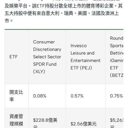
及娛樂平台，該ETF持股分散全球上市的體育博彩企業，其
五大持股中便有來自意大利、瑞典、美國、法國及澳洲上
市。
Roundhil
Consumer
Invesco
Sports
Discretionary
Leisure and
Betting 
ETF
Select Sector
Entertainment
iGaming
SPDR Fund
ETF (PEJ)
ETF
(XLY)
(BETZ)
開支比
0.08%
0.57%
0.75%
率
資產管
$228.8億美
$5,26
理規模
$2.56億美元
元
元