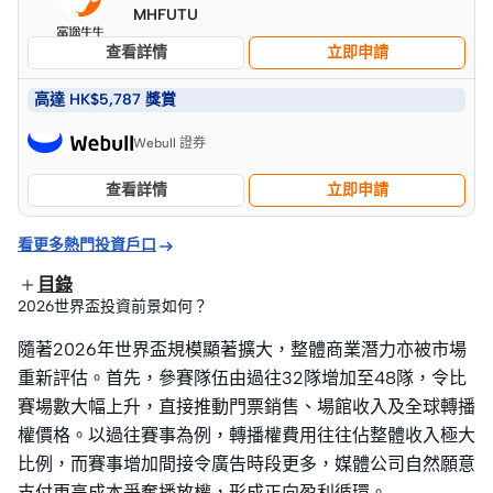
MHFUTU
查看詳情
立即申請
高達 HK$5,787 獎賞
Webull 證券
查看詳情
立即申請

看更多熱門投資戶口
目錄
2026世界盃投資前景如何？
隨著2026年世界盃規模顯著擴大，整體商業潛力亦被市場
重新評估。首先，參賽隊伍由過往32隊增加至48隊，令比
賽場數大幅上升，直接推動門票銷售、場館收入及全球轉播
權價格。以過往賽事為例，轉播權費用往往佔整體收入極大
比例，而賽事增加間接令廣告時段更多，媒體公司自然願意
支付更高成本爭奪播放權，形成正向盈利循環。