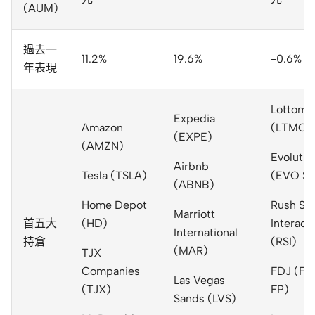
(AUM)
過去一
11.2%
19.6%
-0.6%
年表現
Lottoma
Expedia
Amazon
(LTMC I
(EXPE)
(AMZN)
Evolutio
Airbnb
Tesla (TSLA)
(EVO SS
(ABNB)
Home Depot
Rush Str
Marriott
首五大
(HD)
Interact
International
持倉
(RSI)
(MAR)
TJX
Companies
FDJ (FD
Las Vegas
(TJX)
FP)
Sands (LVS)