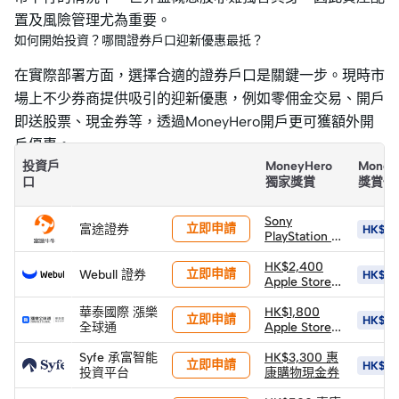
置及風險管理尤為重要。
如何開始投資？哪間證券戶口迎新優惠最抵？
在實際部署方面，選擇合適的證券戶口是關鍵一步。現時市
場上不少券商提供吸引的迎新優惠，例如零佣金交易、開戶
即送股票、現金券等，透過MoneyHero開戶更可獲額外開
戶優惠。
投資戶
MoneyHero
Money
口
獨家獎賞
獎賞價
Sony
立即申請
富途證券
HK$10
PlayStation 5
PS5 Pro 遊戲
主機 (價值
HK$2,400
立即申請
Webull 證券
HK$5,
HK$6,502)
Apple Store
(以換購價
禮品卡
華泰國際 漲樂
HK$4,400換
HK$1,800
立即申請
HK$18
全球通
領)
Apple Store
禮品卡 +
Syfe 承富智能
HK$600 股票
HK$3,300 惠
立即申請
HK$15
投資平台
返現券 +
康購物現金券
HK$900 股票