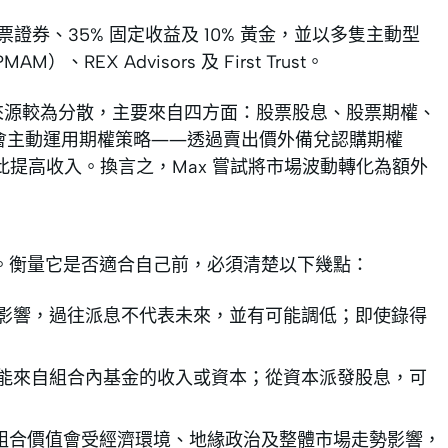
票證券、35% 固定收益及 10% 黃金，並以多隻主動型
EX Advisors 及 First Trust。
入來源較為分散，主要來自四方面：股票股息、股票期權、
 會主動運用期權策略——透過賣出價外備兌認購期權
，藉此提高收入。換言之，Max 嘗試將市場波動轉化為額外
高。衡量它是否適合自己前，必須清楚以下幾點：
影響，過往派息不代表未來，並有可能調低；即使錄得
能來自組合內基金的收入或資本；從資本派發股息，可
置，組合價值會受經濟環境、地緣政治及整體市場走勢影響，