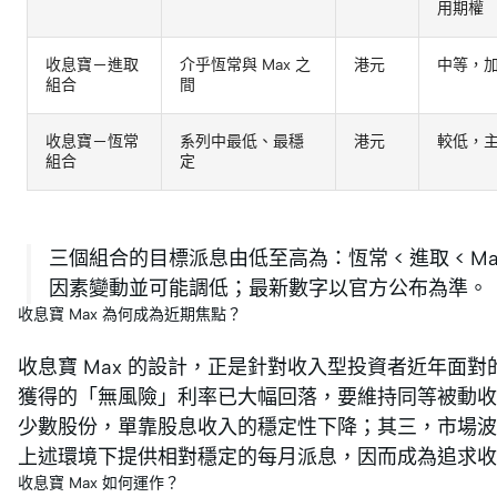
用期權
收息寶－進取
介乎恆常與 Max 之
港元
中等，
組合
間
收息寶－恆常
系列中最低、最穩
港元
較低，
組合
定
三個組合的目標派息由低至高為：恆常 < 進取 <
因素變動並可能調低；最新數字以官方公布為準。
收息寶 Max 為何成為近期焦點？
收息寶 Max 的設計，正是針對收入型投資者近年面
獲得的「無風險」利率已大幅回落，要維持同等被動收
少數股份，單靠股息收入的穩定性下降；其三，市場波
上述環境下提供相對穩定的每月派息，因而成為追求收
收息寶 Max 如何運作？