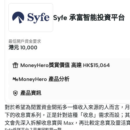
Syfe 承富智能投資平台
最低開戶資金要求
港元
10,000

MoneyHero獎賞價值 高達 HK$15,064
MoneyHero 產品分析

產品資訊
對於希望為閒置資金開拓多一條收入來源的人而言，月月
下的收息寶系列，正是針對這種「收息」需求而設；其
文會先深入拆解收息寶與 Max，再比較定息寶及靈活
Syfe係咩平台？背景同監管一覽