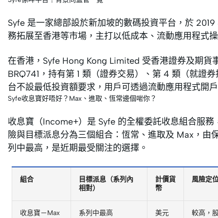
Syfe 是一家總部設於新加坡的數碼投資平台，於 20
務拓展至香港等市場，主打以低成本、流動應用程式操
在香港，Syfe Hong Kong Limited 受香港
BRQ741，持有第 1 類（證券交易）、第 4 類（就
台不設最低投資額要求，用戶可透過流動應用程式開戶
Syfe收息寶好唔好？Max、進取、恆常邊個啱你？
收息寶（Income+）是 Syfe 的全權委託收息組
險與目標派息分為三個組合：恆常、進取及 Max，由
列中最高，是近期最受關注的選擇。
組合
目標派息（系列內
計價貨
風險定
相對）
幣
收息寶－Max
系列中最高
美元
較高，