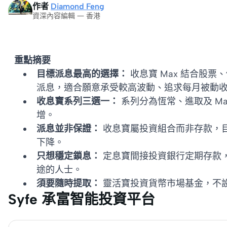
作者
Diamond Feng
資深內容編輯 — 香港
重點摘要
目標派息最高的選擇：
收息寶 Max 結合股
派息，適合願意承受較高波動、追求每月被動
收息寶系列三選一：
系列分為恆常、進取及 M
增。
派息並非保證：
收息寶屬投資組合而非存款，
下降。
只想穩定鎖息：
定息寶間接投資銀行定期存款
途的人士。
須要隨時提取：
靈活寶投資貨幣市場基金，不
Syfe 承富智能投資平台