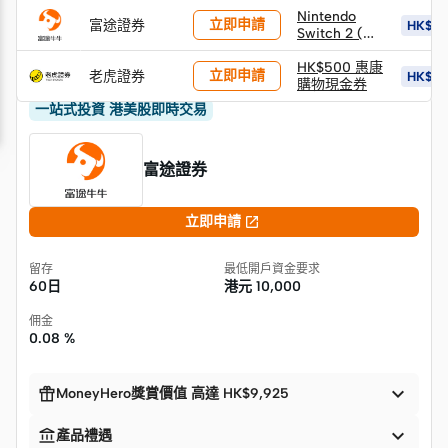
Nintendo
立即申請
富途證券
HK$9,
Switch 2 (價
值HK$3,700)
(需以換購價
HK$500 惠康
立即申請
老虎證券
HK$3,
HK$1,400換
購物現金券
領)
一站式投資 港美股即時交易
富途證券

立即申請
留存
最低開戶資金要求
60日
港元
10,000
佣金
0.08 %


MoneyHero獎賞價值 高達 HK$9,925


產品禮遇