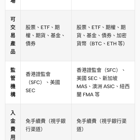
場
可
交
股票、ETF、期
股票、ETF、期權、期
易
權、期貨、基金、
貨、基金、債券、加密
產
債券
貨幣（BTC、ETH 等）
品
監
香港證監會（SFC）、
香港證監會
管
美國 SEC、新加坡
（SFC）、美國
機
MAS、澳洲 ASIC、紐西
SEC
構
蘭 FMA 等
入
金
免手續費（視乎銀
免手續費（視乎銀行渠
費
行渠道）
道）
用