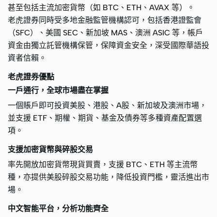
甚至包括主流加密貨幣（如 BTC、ETH、AVAX 等）。
老虎證券同時受多地金融監管機構認可，包括香港證監會
（SFC）、美國 SEC、新加坡 MAS、澳洲 ASIC 等，帳戶
資金由獨立託管機構保管，保障資金安全，深受國際華語投
資者信賴。
老虎證券優點
一戶通行，全球市場盡在掌握
一個賬戶即可投資美股、港股、A股、新加坡及澳洲市場，
並支援 ETF、期權、期貨、基金及債券等多種資產配置選
項。
支援加密貨幣與碎股交易
率先開放加密貨幣現貨買賣，支援 BTC、ETH 等主流幣
種，亦提供美股碎股交易功能，降低投資門檻，靈活進出市
場。
中文智能平台，分析功能齊全