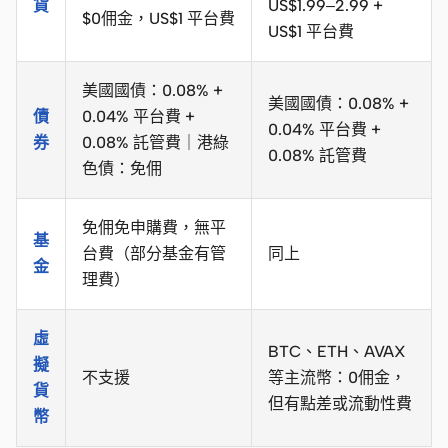
貨
US$1.99–2.99 +
$0佣金，US$1 平台費
US$1 平台費
美國國債：0.08% +
美國國債：0.08% +
債
0.04% 平台費 +
0.04% 平台費 +
券
0.08% 託管費｜港綠
0.08% 託管費
色債：免佣
免佣免申購費，無平
基
台費（部分基金有管
同上
金
理費）
虛
BTC、ETH、AVAX
擬
不支援
等主流幣：0佣金，
貨
但有點差或流動性費
幣