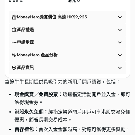
0.08 %
港元
0


MoneyHero獎賞價值 高達 HK$9,925


產品禮遇


申請步驟

MoneyHero 產品分析


產品資訊
富途牛牛長期提供具吸引力的新用戶開戶獎賞，包括：
現金獎賞／免費股票：
透過指定活動開戶並入金，即可
獲得現金券。
港股永久免佣：
經指定渠道開戶用戶可享港股交易免佣
優惠，節省長期交易成本。
首存禮包：
首次入金金額越高，對應可獲得更多獎勵，