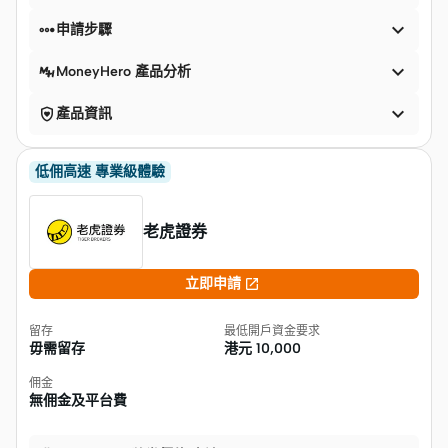


申請步驟

MoneyHero 產品分析


產品資訊
低佣高速 專業級體驗
老虎證券

立即申請
留存
最低開戶資金要求
毋需留存
港元
10,000
佣金
無佣金及平台費