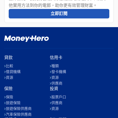
他實用方法到你的電郵，助你更有效管理財富。
立即訂閱
貸款
信用卡
比較
種類
借貸機構
發卡機構
資源
資源
供應商
保險
投資
保險
股票戶口
旅遊保險
供應商
旅遊保險供應商
資源
汽車保險供應商