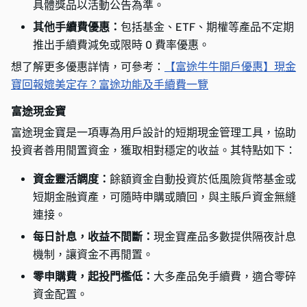
具體獎品以活動公告為準。
其他手續費優惠：
包括基金、ETF、期權等產品不定期
推出手續費減免或限時 0 費率優惠。
想了解更多優惠詳情，可參考：
【富途牛牛開戶優惠】現金
寶回報媲美定存？富途功能及手續費一覽
富途現金寶
富途現金寶是一項專為用戶設計的短期現金管理工具，協助
投資者善用閒置資金，獲取相對穩定的收益。其特點如下：
資金靈活調度：
餘額資金自動投資於低風險貨幣基金或
短期金融資產，可隨時申購或贖回，與主賬戶資金無縫
連接。
每日計息，收益不間斷：
現金寶產品多數提供隔夜計息
機制，讓資金不再閒置。
零申購費，起投門檻低：
大多產品免手續費，適合零碎
資金配置。