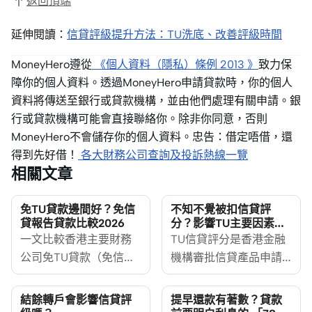
返回頂端
延伸閱讀：
信貸評級提升方法：TU洗底、改善評級時間
MoneyHero遵從
《個人資料（隱私）條例 2013 》
致力保
障你的個人資料。透過MoneyHero申請貸款時，你的個人
資料將傳送至銀行或貸款機構，並由他們處理有關申請。銀
行或貸款機構可能會直接聯絡你。除非你同意，否則
MoneyHero不會儲存你的個人資料。忠告：借定唔借，還
得到先好借！
各大財務公司查詢及投訴熱線一覽
相關文章
免TU貸款邊間好？免信
不知不覺被扣信貸評
貸報告貸款比較2026
分？影響TU主要因素你
要知
一文比較香港主要財務
TU信貸評分是香港金融
公司免TU貸款（免信貸
機構審批信貸產品申請
報告貸款）的申請門
時衡量風險的重要指
檻、文件要求、貸款額
標，小至信用卡，大至
結餘轉戶會影響信貸評
提早還款有著數？貸款
特性及適合人士，並拆
物業按揭，信貸評分都