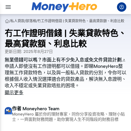
/
私人貸款
/
部落格
/
冇工作證明借錢 | 失業貸款特色、最高貸款額、利息比較
冇工作證明借錢 | 失業貸款特色、
最高貸款額、利息比較
更新日期
:
2025年8月27日
無業借錢可以嗎？市面上有不少免入息或免文件貸款計劃，
無業借錢可以嗎？市面上有不少免入息或免文件貸款計劃，
申請人即使沒有工作證明都可以借錢。即睇
申請人即使沒有工作證明都可以借錢。即睇
MoneyHero
MoneyHero
整
整
理無工作貸款特色，以及與一般私人貸款的分別，令你可以
理無工作貸款特色，以及與一般私人貸款的分別，令你可以
根據個人收入情況選擇適合的貸款產品，解決無入息證明、
根據個人收入情況選擇適合的貸款產品，解決無入息證明、
收入不穩定或失業貸款唔批的困境。
收入不穩定或失業貸款唔批的困境。
顯示更多
作者
Moneyhero Team
MoneyHero 屬於你的理財專家，同你分享投資攻略、理財小貼
士，一齊面對財務問題，助你實現人生不同階段的財務目標