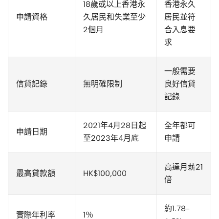
18歲或以上香港永
香港永久
申請資格
久居民和失業至少
居民並符
2個月
合入息要
求
一般需要
信貸記錄
無明確限制
良好信貸
記錄
2021年4月28日起
全年都可
申請日期
至2023年4月底
申請
高達月薪21
最高貸款額
HK$100,000
倍
約1.78-
實際年利率
1％