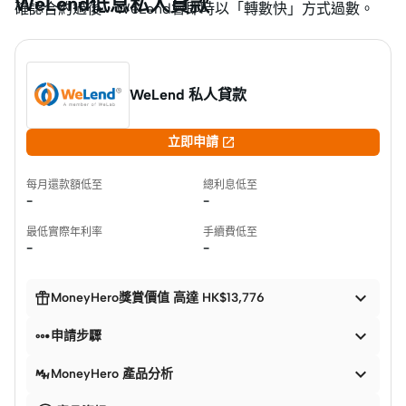
WeLend低息私人貸款
確認合約過後，WeLend會即時以「轉數快」方式過數。
WeLend 私人貸款

立即申請
每月還款額低至
總利息低至
-
-
最低實際年利率
手續費低至
-
-


MoneyHero獎賞價值 高達 HK$13,776


申請步驟

MoneyHero 產品分析