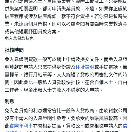
無論你是自僱人士、自由職業者、臨時工或散工，只要能提
供失業相關證明，都可申請失業貸款。不過，如果你正處於
破產程序或涉及破產訴訟，就不符合資格。若你只是暫時失
業，未達兩個月門檻，則可以考慮查閱有關臨時失業救濟金
或其他短期紓困貸款方案。
免入息貸款特色
批核時間
免入息證明貸款一般可於網上申請及提交文件，而免入息證
明貸款的申請人只需提供身份證及
住址證明
或手提電話，無
需糧單、銀行月結單等，大大縮短了貸款公司審批文件的時
間，因此會比一般私人貸款較快批核，適合自僱人士、自由
工作者、現金出糧人士等收入不穩定的人申請。
利息
免入息貸款的利息通常會比一般私人貸款高，由於貸款公司
沒有申請人的入息證明作參考，要承受的壞賬風險較高，因
此
實際年利率
亦會相對提高，貸款公司或會根據申請人的
信