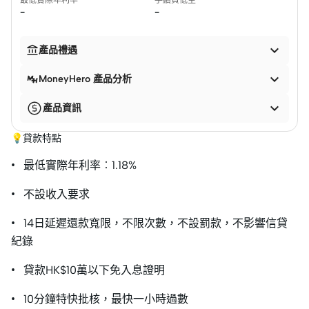
最低實際年利率
手續費低至
-
-


產品禮遇

MoneyHero 產品分析

產品資訊
💡貸款特點
• 最低實際年利率︰1.18%
• 不設收入要求
• 14日延遲還款寬限，不限次數，不設罰款，不影響信貸
紀錄
• 貸款HK$10萬以下免入息證明
• 10分鐘特快批核，最快一小時過數