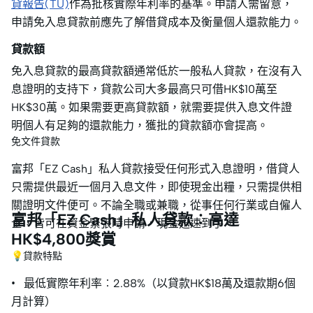
貸報告(TU)
作為批核實際年利率的基準。申請人需留意，
申請免入息貸款前應先了解借貸成本及衡量個人還款能力。
貸款額
免入息貸款的最高貸款額通常低於一般私人貸款，在沒有入
息證明的支持下，貸款公司大多最高只可借HK$10萬至
HK$30萬。如果需要更高貸款額，就需要提供入息文件證
明個人有足夠的還款能力，獲批的貸款額亦會提高。
免文件貸款
富邦「EZ Cash」私人貸款接受任何形式入息證明，借貸人
只需提供最近一個月入息文件，即使現金出糧，只需提供相
關證明文件便可。不論全職或兼職，從事任何行業或自僱人
富邦「EZ Cash」私人貸款︰高達
士，皆可在資金緊張時申請，現金迅速到手。
HK$4,800獎賞
💡貸款特點
• 最低實際年利率︰2.88%（以貸款HK$18萬及還款期6個
月計算）