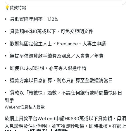
💡貸款特點
• 最低實際年利率︰1.12%
• 貸款額HK$10萬或以下，可免交證明文件
• 歡迎無固定僱主人士、Freelance、大專生申請
• 無提早償還貸款手續費及罰息／入會費／年費
• 即使TU未如理想，亦有專人跟進申請
• 還款方案以日息計算，利息只計算至全數還清當日
• 貸款以「轉數快」過數，不論任何銀行或時間最快即日
到手
WeLend低息私人貸款
於網上貸款平台WeLend申請HK$30萬或以下貸款額，毋須
入息證明及住址證明，並可獲即秒報價，即時批核。在網上