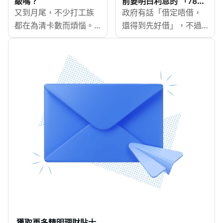
級嗎？
前要明白利息的 「78法
則」
解免TU、免入息證明、
又到月尾，不少打工族
直接影響申請成功與
政府有話「借定唔借，
免文件、免露面四者分
都在為清卡數而煩惱。
否，以及可以獲得的借
還得到先好借」，不過
別，助你揀啱最適合自
如果每個月只還min
貸條件（包括貸款利率
有時想提早還款，但又
己的免TU借貸方案。
pay，利息翻滾更加雪上
及最長還款期）。到底
發現要還的錢比想像中
加霜。面對龐大利息、
如何保持信貸評分高
多？其實銀行貸款的利
清不完的債務，也許你
分？MoneyHero
息償還是按 「78法
可以考慮結餘轉戶，將
[https://www.moneyhero.co
則」，利息還款不是每
現有的高利息信用卡債
score]由淺入深講解幾個
月固定，而每月減少。
務，轉移至享有低利息
影響TU信貸評分的主要
MoneyHero今次會教大
優惠的信用卡，藉此省
因素，希望大家都能維
家「78法則」原理，讓
下高額利息費用，更快
持靚TU Grade，Keep好
大家學會計算提早還款
清還卡數。然而，結餘
自己的「理財成績
可以慳幾多息。
轉戶是否真的百利無一
表」！
害？會不會降低信貸評
級，影響未來按揭申
請？MoneyHero將同你
探討如何平衡還債與信
獲取更多精明理財貼士