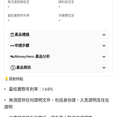
每月還款額低至
總利息低至
-
-
最低實際年利率
手續費低至
-
-


產品禮遇


申請步驟

MoneyHero 產品分析

產品資訊
💡貸款特點
• 最低實際年利率︰1.68%
• 無須提供任何證明文件，包括身份證、入息證明及住址
證明