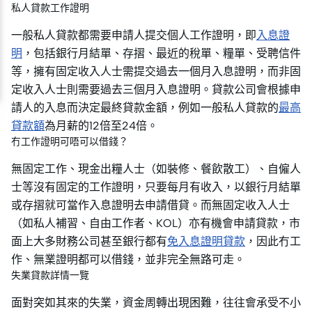
私人貸款工作證明
一般私人貸款都需要申請人提交個人工作證明，即
入息證
明
，包括銀行月結單、存摺、最近的稅單、糧單、受聘信件
等，擁有固定收入人士需提交過去一個月入息證明，而非固
定收入人士則需要過去三個月入息證明。貸款公司會根據申
請人的入息而決定最終貸款金額，例如一般私人貸款的
最高
貸款額
為月薪的12倍至24倍。
冇工作證明可唔可以借錢？
無固定工作、現金出糧人士（如裝修、餐飲散工）、自僱人
士等沒有固定的工作證明，只要每月有收入，以銀行月結單
或存摺就可當作入息證明去申請借貸。而無固定收入人士
（如私人補習、自由工作者、KOL）亦有機會申請貸款，市
面上大多財務公司甚至銀行都有
免入息證明貸款
，因此冇工
作、無業證明都可以借錢，並非完全無路可走。
失業貸款詳情一覽
面對突如其來的失業，資金周轉出現困難，往往會承受不小