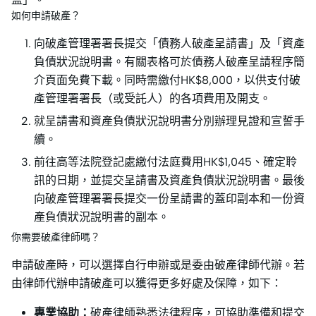
如何申請破產？
向破產管理署署長提交「債務人破產呈請書」及「資產
負債狀況說明書。有關表格可於債務人破產呈請程序簡
介頁面免費下載。同時需繳付HK$8,000，以供支付破
產管理署署長（或受託人）的各項費用及開支。
就呈請書和資產負債狀況說明書分別辦理見證和宣誓手
續。
前往高等法院登記處繳付法庭費用HK$1,045、確定聆
訊的日期，並提交呈請書及資產負債狀況說明書。最後
向破產管理署署長提交一份呈請書的蓋印副本和一份資
產負債狀況說明書的副本。
你需要破產律師嗎？
申請破產時，可以選擇自行申辦或是委由破產律師代辦。若
由律師代辦申請破產可以獲得更多好處及保障，如下：
專業協助：
破產律師熟悉法律程序，可協助準備和提交