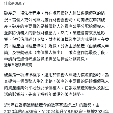
什麼是破產？
破產是一項法律程序，旨在處理債務人無法償還債務的情
況。當個人或公司無力履行財務義務時，可向法院申請破
產。破產的主要目的是將債務人的資產公平分配給債權人，
並解除債務人的部分財務壓力。然而，破產會帶來長遠影
響，包括信用評分下降、財產被清算及生活方式受限。在香
港，破產由《破產條例》規範，分為主動破產（由債務人申
請）及被動破產（由債權人提出）。破產應作為最後手段，
申請前需謹慎考慮並尋求專業法律或財務意見。
近年香港破產概況
破產是一項法律程序，適用於債務人無能力償還債務時，為
其提供一個重整人生的出路。破產的主要目的是確保債務人
的資產能夠公平地分配予債權人。在談及破產的後果及對生
活的影響前，先來了解近年香港的破產趨勢。
近5年在香港獲頒破產令的數字有逐步上升的趨勢，由
2020年的6,685宗，至2024年升至8,553宗。根據2024年