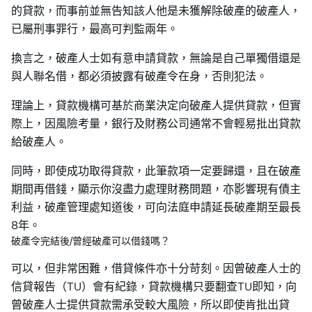
的貸款，而事前並無告知該人他是未獲解除破產的破產人，
已屬刑事罪行，最高可判監兩年。
換言之，破產人士如有意申請貸款，無論是自己單獨借還是
與人聯名借，都必須披露有破產令在身，否則犯法。
理論上，貸款機構可基於商業決定向破產人提供貸款，但實
際上，因風險考量，銀行及財務公司通常不會輕易批出貸款
給破產人。
同時，即使成功取得貸款，此筆款項一定要歸還，且在破產
期間再借錢，顯示你沒盡力處理財務問題，亦影響現有債主
利益，破產管理處知道後，可向法庭申請延長破產期至最長
8年。
破產令完結後/曾經破產可以借錢嗎？
可以，但非常困難，借貸條件亦十分苛刻。因曾破產人士的
信貸報告（TU）會有紀錄，貸款機構只要翻查TU即知，向
曾破產人士提供貸款需承受較大風險，所以即使肯批出貸