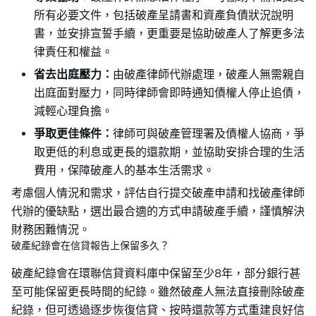
所有必要文件，包括破產呈請書和資產負債狀況說明
書，並安排宣誓手續，更重要是協助破產人了解更多法
律責任和權益。
省去出庭壓力：
由破產律師代辦處理，破產人無需親自
出庭面對壓力，同時律師會即時通知債權人停止追債，
減輕心理負擔。
爭取更佳條件：
律師可與破產管理署及債權人協商，爭
取更低的利息或更長的還款期，並協助安排合理的生活
費用，保障破產人的基本生活需求。
考慮個人情況和需求，評估自行提交破產申請和找破產律師
代辦的優缺點，選出最合適的方式申請破產手續，謹慎解決
財務困難情況。
破產紀錄會在信貸報告上保留多久？
破產紀錄會在環聯信貸資料庫中保留至少8年，部分銀行甚
至可能保留更長時間的紀錄。雖然破產人無法直接刪除破產
紀錄，但可透過逐步恢復信貸、按時還款等方式重建良好信