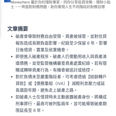
MoneyHero 屬於你的理財專家，同你分享投資攻略、理財小貼
士，一齊面對財務問題，助你實現人生不同階段的財務目標
文章摘要
破產會導致財務自由受限、資產被接管，並對信貸
報告造成長期負面影響，紀錄至少保留 8 年，影響
日後借貸、置業及就業機會。
即使進入破產程序，破產人仍需動用收入與資產清
還債務，並受監管機構審查資產處置紀錄，若有隱
瞞或轉移資產行為，有機會被追討或檢控。
對於負債未至嚴重階段者，可考慮透過【結餘轉戶
貸款】或【債務重組（IVA）】減輕利息壓力或延
長還款年期，避免走上破產之路。
如破產人士在借貸時未主動披露破產身份，將構成
刑事罪行，最高可被判監兩年，並可能導致破產期
限延長至 8 年。