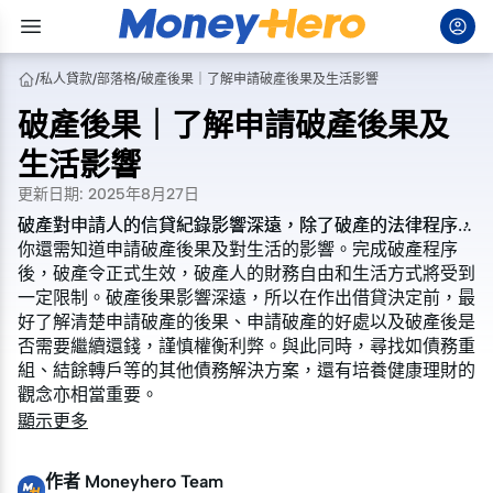
/
私人貸款
/
部落格
/
破產後果｜了解申請破產後果及生活影響
破產後果｜了解申請破產後果及
生活影響
更新日期
:
2025年8月27日
破產對申請人的信貸紀錄影響深遠，除了破產的法律程序，
破產對申請人的信貸紀錄影響深遠，除了破產的法律程序，
你還需知道申請破產後果及對生活的影響。完成
你還需知道申請破產後果及對生活的影響。完成
破產程序
破產程序
後，破產令正式生效，破產人的財務自由和生活方式將受到
後，破產令正式生效，破產人的財務自由和生活方式將受到
一定限制。破產後果影響深遠，所以在作出借貸決定前，最
一定限制。破產後果影響深遠，所以在作出借貸決定前，最
好了解清楚申請破產的後果、申請破產的好處以及破產後是
好了解清楚申請破產的後果、申請破產的好處以及破產後是
否需要繼續還錢，謹慎權衡利弊。與此同時，尋找如
否需要繼續還錢，謹慎權衡利弊。與此同時，尋找如
債務重
債務重
組
組
、
、
結餘轉戶
結餘轉戶
等的其他債務解決方案，還有培養健康理財的
等的其他債務解決方案，還有培養健康理財的
觀念亦相當重要。
觀念亦相當重要。
顯示更多
作者
Moneyhero Team