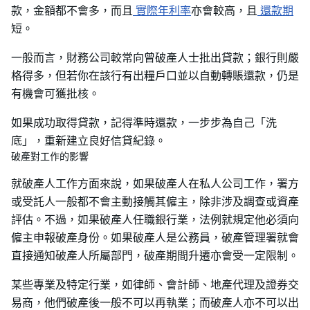
款，金額都不會多，而且
實際年利率
亦會較高，且
還款期
短。
一般而言，財務公司較常向曾破產人士批出貸款；銀行則嚴
格得多，但若你在該行有出糧戶口並以自動轉賬還款，仍是
有機會可獲批核。
如果成功取得貸款，記得準時還款，一步步為自己「洗
底」，重新建立良好信貸紀錄。
破產對工作的影響
就破產人工作方面來說，如果破產人在私人公司工作，署方
或受託人一般都不會主動接觸其僱主，除非涉及調查或資產
評估。不過，如果破產人任職銀行業，法例就規定他必須向
僱主申報破產身份。如果破產人是公務員，破產管理署就會
直接通知破產人所屬部門，破產期間升遷亦會受一定限制。
某些專業及特定行業，如律師、會計師、地產代理及證券交
易商，他們破產後一般不可以再執業；而破產人亦不可以出