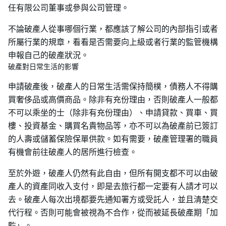
任有限公司董事或參與公司管理。
不論破產人從事哪個行業，都應該了解公司的內部指引或者
所屬行業的規章，看看是否需要向上級或者行業的監管機構
申報自己的破產狀況。
破產對日常生活的影響
申請破產後，破產人的日常生活需保持簡樸，債務人不得購
買奢侈品或高價商品。除非有充份理由，否則破產人一般都
不可以乘坐的士（除非有充份理由）、申請貸款、買車、買
樓、投資基金、購買名貴物品等，亦不可以為破產前已簽訂
的人壽或儲蓄保險保單供款。如有需要，破產管理署的職員
有機會前往破產人的居所進行檢查。
至於外遊，破產人仍然有此自由，但所有開支都不可以由破
產人的資產同收入支付，即是去旅行都一定要有人請才可以
去。破產人每次出境都要先通知署方或受託人，並且清楚交
代行程。否則可能會被視為不合作，從而被延長破產期「加
監」。