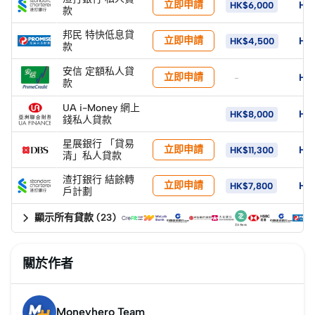
立即申請
HK
HK$6,000
款
邦民 特快低息貸
立即申請
HK
HK$4,500
款
安信 定額私人貸
立即申請
HK
-
款
UA i-Money 網上
HK
HK$8,000
錢私人貸款
星展銀行 「貸易
立即申請
HK
HK$11,300
清」私人貸款
渣打銀行 結餘轉
立即申請
HK$
HK$7,800
戶計劃
顯示所有貸款
(
23
)
關於作者
Moneyhero Team