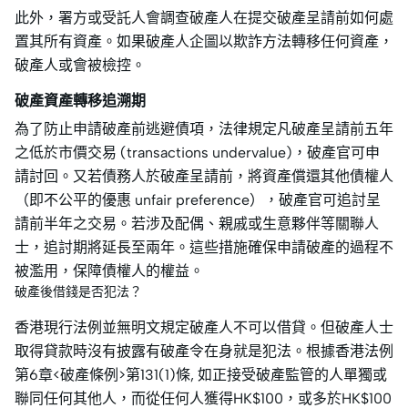
此外，署方或受託人會調查破產人在提交破產呈請前如何處
置其所有資產。如果破產人企圖以欺詐方法轉移任何資產，
破產人或會被檢控。
破產資產轉移追溯期
為了防止申請破產前逃避債項，法律規定凡破產呈請前五年
之低於市價交易 (transactions undervalue)，破產官可申
請討回。又若債務人於破產呈請前，將資產償還其他債權人
（即不公平的優惠 unfair preference），破產官可追討呈
請前半年之交易。若涉及配偶、親戚或生意夥伴等關聯人
士，追討期將延長至兩年。這些措施確保申請破產的過程不
被濫用，保障債權人的權益。
破產後借錢是否犯法？
香港現行法例並無明文規定破產人不可以借貸。但破產人士
取得貸款時沒有披露有破產令在身就是犯法。根據香港法例
第6章<破產條例>第131(1)條, 如正接受破產監管的人單獨或
聯同任何其他人，而從任何人獲得HK$100，或多於HK$100