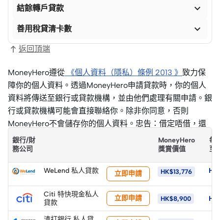

結餘轉戶貸款

善用稅貸清卡數
返回頂端
MoneyHero遵從
《個人資料（隱私）條例 2013 》
致力保
障你的個人資料。透過MoneyHero申請貸款時，你的個人
資料將傳送至銀行或貸款機構，並由他們處理有關申請。銀
行或貸款機構可能會直接聯絡你。除非你同意，否則
MoneyHero不會儲存你的個人資料。忠告：借定唔借，還
得到先好借！
各大財務公司查詢及投訴熱線一覽
銀行/財
MoneyHero
每
務公司
獎賞價值
至
WeLend 私人貸款
HK$
HK$13,776
立即申請
Citi 特快現金私人
立即申請
HK
HK$8,900
貸款
渣打銀行 私人貸