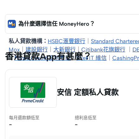
為什麼選擇信任 MoneyHero？
私人貸款機構：
HSBC滙豐銀行
｜
Standard Chart
Mox
｜
建設銀行
｜
大新銀行
｜
Citibank花旗銀行
｜
D
香港貸款App有甚麼？
｜
Prime Credit 安信貸款
｜
CreFIT 維信
｜
Cashing
安信 定額私人貸款
每月還款額低至
總利息低至
-
-