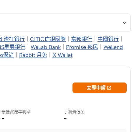
ered 渣打銀行
｜
CITIC信銀國際
｜
富邦銀行
｜
中國銀行
｜
BS星展銀行
｜
WeLab Bank
｜
Promise 邦民
｜
WeLend
Pro優尚
｜
Rabbit 月免
｜
X Wallet
立即申請

最低實際年利率
手續費低至
-
-