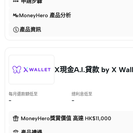

申請步驟
MoneyHero 產品分析
產品資訊
X現金A.I.貸款 by X Wall
每月還款額低至
總利息低至
-
-

MoneyHero獎賞價值 高達 HK$11,000

產品禮遇