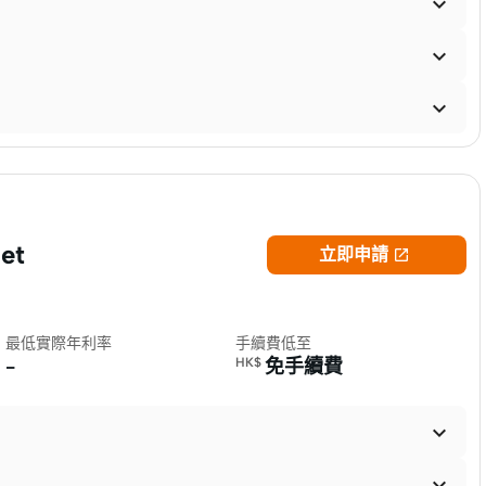



et
立即申請

最低實際年利率
手續費低至
-
HK$
免手續費

