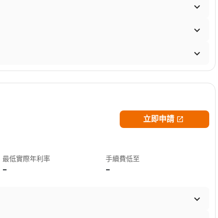



立即申請

最低實際年利率
手續費低至
-
-
