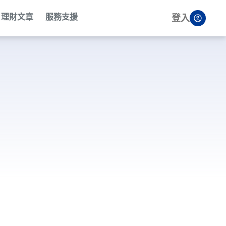
理財文章
服務支援
登入