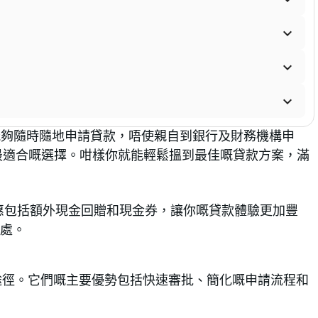



你能夠隨時隨地申請貸款，唔使親自到銀行及財務機構申
搵到最適合嘅選擇。咁樣你就能輕鬆搵到最佳嘅貸款方案，滿
啲優惠包括額外現金回贈和現金券，讓你嘅貸款體驗更加豐
處。
嘅途徑。它們嘅主要優勢包括快速審批、簡化嘅申請流程和