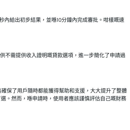
5秒內給出初步結果，並喺10分鐘內完成審批。咁樣嘅速
供不需提供收入證明嘅貸款選項，進一步簡化了申請過
人。這確保了用戶隨時都能獲得幫助和支援，大大提升了整體
嘅首選。然而，喺申請時，使用者應該謹慎評估自己嘅財務