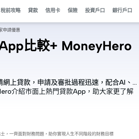
稅前攻略
貸款
信用卡
保險
投資戶口
銀行戶口
o獨家申請優惠
p比較+ MoneyHero
請網上貸款，申請及審批過程迅速，配合AI、
請網上貸款，申請及審批過程迅速，配合AI、
ero介紹市面上熱門貸款App，助大家更了解
ero介紹市面上熱門貸款App，助大家更了解
財小貼士，一齊面對財務問題，助你實現人生不同階段的財務目標