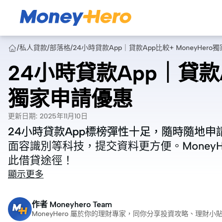
/
私人貸款
/
部落格
/
24小時貸款App｜貸款App比較+ MoneyHer
24小時貸款App｜貸款Ap
獨家申請優惠
更新日期
:
2025年11月10日
24小時貸款App標榜彈性十足，隨時隨地申
24小時貸款App標榜彈性十足，隨時隨地申
面容識別等科技，提交資料更方便。MoneyH
面容識別等科技，提交資料更方便。MoneyH
此借貸途徑！
此借貸途徑！
顯示更多
作者
Moneyhero Team
MoneyHero 屬於你的理財專家，同你分享投資攻略、理