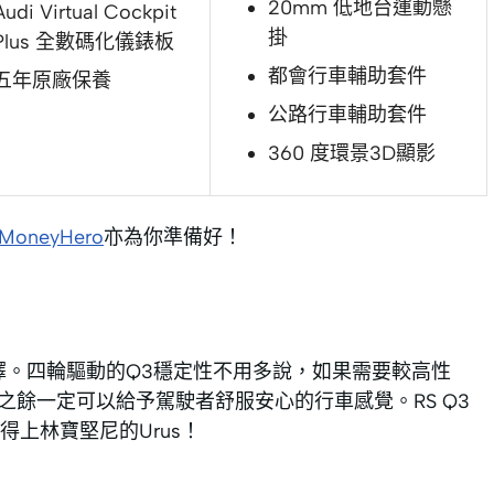
20mm 低地台運動懸
Audi Virtual Cockpit
掛
Plus 全數碼化儀錶板
都會行車輔助套件
五年原廠保養
公路行車輔助套件
360 度環景3D顯影
MoneyHero
亦為你準備好！
擇。四輪驅動的Q3穩定性不用多說，如果需要較高性
之餘一定可以給予駕駛者舒服安心的行車感覺。RS Q3
上林寶堅尼的Urus！