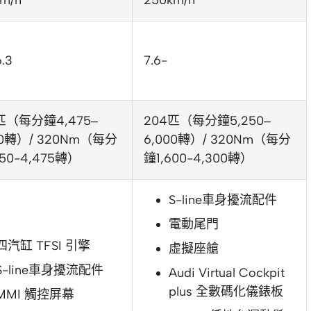
m/h
250km/h
6.3
7.6-
匹（每分鐘4,475–
204匹（每分鐘5,250–
00轉）/ 320Nm（每分
6,000轉）/ 320Nm（每分
450-4,475轉）
鐘1,600-4,300轉）
S-line車身擾流配件
電動尾門
四汽缸 TFSI 引擎
虛擬座艙
S-line車身擾流配件
Audi Virtual Cockpit
plus 全數碼化儀錶板
MMI 觸控屏幕