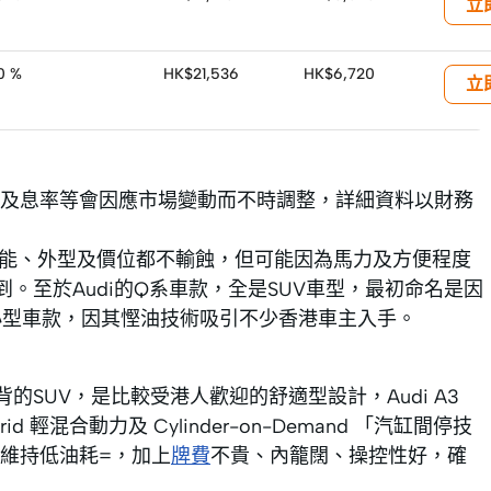
立
30 %
HK$21,536
HK$6,720
立
及息率等會因應市場變動而不時調整，詳細資料以財務
，性能、外型及價位都不輸蝕，但可能因為馬力及方便程度
。至於Audi的Q系車款，全是SUV車型，最初命名是因
有小型車款，因其慳油技術吸引不少香港車主入手。
背的SUV，是比較受港人歡迎的舒適型設計，Audi A3
hybrid 輕混合動力及 Cylinder-on-Demand 「汽缸間停技
維持低油耗=，加上
牌費
不貴、內籠闊、操控性好，確