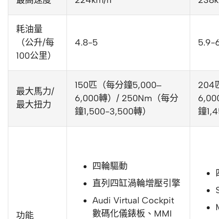
最高速度
224km/h
238k
耗油量
（公升/每
4.8-5
5.9-
100公里）
150匹（每分鐘5,000–
204
最大馬力/
6,000轉）/ 250Nm（每分
6,0
最大扭力
鐘1,500-3,500轉）
鐘1,
四輪驅動
直列四缸渦輪增壓引擎
Audi Virtual Cockpit
數碼化儀錶板、MMI
功能