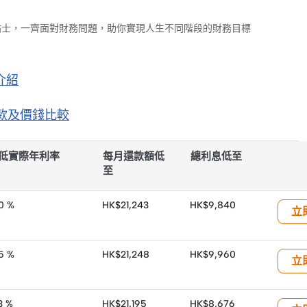
財小貼士，一齊面對財務問題，助你實現人生不同階段的財務目標
介紹
車款及價錢比較
車款比較、價錢攻略
低實際年利率
每月還款額低
總利息低至
至
00 %
HK$21,243
HK$9,840
立
85 %
HK$21,248
HK$9,960
立
3 %
HK$21,195
HK$8,676