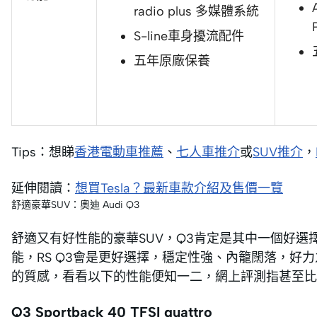
radio plus 多媒體系統
S-line車身擾流配件
五年原廠保養
Tips：想睇
香港電動車推薦
、
七人車推介
或
SUV推介
，
延伸閱讀：
想買Tesla？最新車款介紹及售價一覽
舒適豪華SUV：奧迪 Audi Q3
舒適又有好性能的豪華SUV，Q3肯定是其中一個好選
能，RS Q3會是更好選擇，穩定性強、內籠闊落，好力
的質感，看看以下的性能便知一二，網上評測指甚至比得
Q3 Sportback 40 TFSI quattro