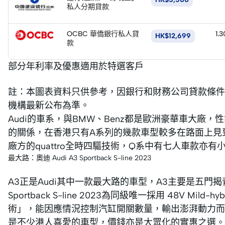
申
私人分期貸款
請
立
即
OCBC 華僑銀行私人貸
1.
HK$12,699
申
款
請
部分年利率及優惠適用於特選客戶
註：本圖表資料只供參考，因銀行和財務公司貸款條件
機構最新公布為準。
Audi的車系，與BMW、Benz都是歐洲豪華車大廠
的關係，在香港只有A系列的幾款車型較多在路面上見到
廠方的quattro全時四驅技術，Q系中有七人車款亦
最大路：奧迪 Audi A3 Sportback S-line 2023
A3正是Audi其中一款最大路的車型，A3主要是五門揭
Sportback S-line 2023為同級唯一採用 48V Mild-
術」，能因應情況控制汽缸開關數量，輸出澎湃動力而
是不少港人喜愛的車型，價錢亦是大眾化的實惠之選。