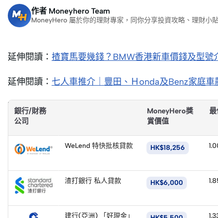
作者
Moneyhero Team
MoneyHero 屬於你的理財專家，同你分享投資攻略、理
延伸閱讀：
揸寶馬要幾錢？BMW香港新車價錢及型號
延伸閱讀：
七人車推介｜豐田、Ｈonda及Benz家庭
延伸閱讀：
【SUV 推介】BMW/ Benz 等香港SUV
銀行/財務
MoneyHero獎
最
買AUDI｜假設貸款額為HK$50萬，還款期為24個月
公司
賞價值
立
即
WeLend 特快批核貸款
1.
HK$18,256
申
請
立
即
渣打銀行 私人貸款
1.
HK$6,000
申
請
立
即
建行(亞洲) 「好現金」
1.3
HK$5,500